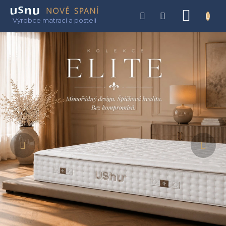
Přejít
na
NÁKU
obsah
KOŠÍK
Předchozí
Nás