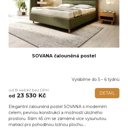
SOVANA čalouněná postel
Vyrábíme do 5 – 6 týdnů
Průměrné
hodnocení
od 19 446 Kč bez DPH
produktu
DETAIL
23 530 Kč
od
je
5,0
Elegantní čalouněná postel SOVANA s moderním
z
5
čelem, pevnou konstrukcí a možností úložného
hvězdiček.
prostoru. Rám 45 cm se záměrně více vysunutou
matrací pro pohodlnou ložnou plochu....