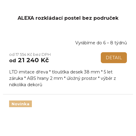
ALEXA rozkládací postel bez područek
Vyrábíme do 6 – 8 týdnů
Průměrné
hodnocení
od 17 554 Kč bez DPH
produktu
DETAIL
21 240 Kč
od
je
5,0
LTD imitace dřeva * tloušťka desek 38 mm * 5 let
z
5
záruka * ABS hrany 2 mm * úložný prostor * výběr z
hvězdiček.
několika dekorů
Novinka