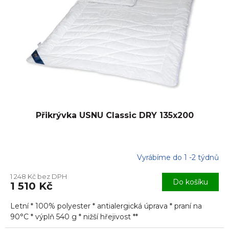
p
r
o
d
u
k
t
ů
Přikrývka USNU Classic DRY 135x200
Vyrábíme do 1 -2 týdnů
Průměrné
hodnocení
1 248 Kč bez DPH
produktu
Do košíku
1 510 Kč
je
5,0
Letní * 100% polyester * antialergická úprava * praní na
z
5
90°C * výplň 540 g * nižší hřejivost **
hvězdiček.