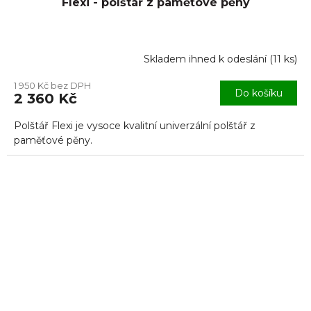
Flexi - polštář z paměťové pěny
Skladem ihned k odeslání
(
11 ks
)
Průměrné
hodnocení
1 950 Kč bez DPH
produktu
Do košíku
2 360 Kč
je
5,0
Polštář Flexi je vysoce kvalitní univerzální polštář z
z
5
paměťové pěny.
hvězdiček.