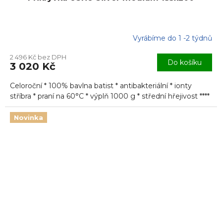
Vyrábíme do 1 -2 týdnů
Průměrné
hodnocení
2 496 Kč bez DPH
produktu
Do košíku
3 020 Kč
je
5,0
Celoroční * 100% bavlna batist * antibakteriální * ionty
z
5
stříbra * praní na 60°C * výplň 1000 g * střední hřejivost ****
hvězdiček.
Novinka