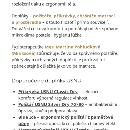
v
rozložení tlaku a ergonomii těla.
ý
p
Doplňky –
polštáře, přikrývky, chrániče matrací
i
a prostěradla
– s touto filozofií přímo souvisejí.
s
Dotvářejí celkový komfort a pomáhají udržet správné
u
mikroklima postele i hygienu lůžka.
Fyzioterapeutka
Mgr. Martina Pohludková
(Minksová)
zdůrazňuje, že volba správného polštáře,
přikrývky a ochranných doplňků je pro kvalitní
spánek stejně důležitá jako volba matrace.
Doporučené doplňky USNU
Přikrývka USNU Classic Dry
– celoroční
komfort, výborná regulace vlhkosti.
Polštář USNU Silver Dry 70×90
– antibakteriální
úprava, skvělá podpora hlavy.
Blue Ice – ergonomický polštář z paměťové
pěny
– přesná opora krční páteře, chladivý efekt.
Matracový chránič USNU Classic
– chraňte