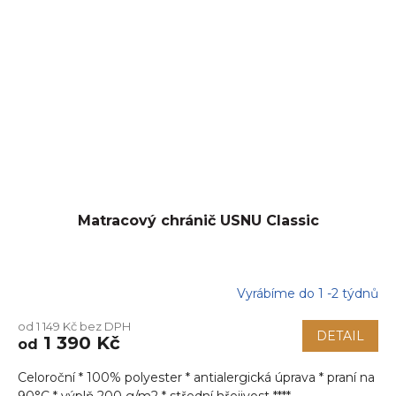
Matracový chránič USNU Classic
Vyrábíme do 1 -2 týdnů
Průměrné
hodnocení
od 1 149 Kč bez DPH
produktu
DETAIL
1 390 Kč
od
je
5,0
Celoroční * 100% polyester * antialergická úprava * praní na
z