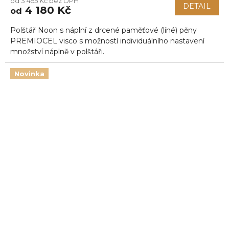
od 3 455 Kč bez DPH
DETAIL
4 180 Kč
od
Polštář Noon s náplní z drcené paměťové (líné) pěny
PREMIOCEL visco s možností individuálního nastavení
množství náplně v polštáři.
Novinka