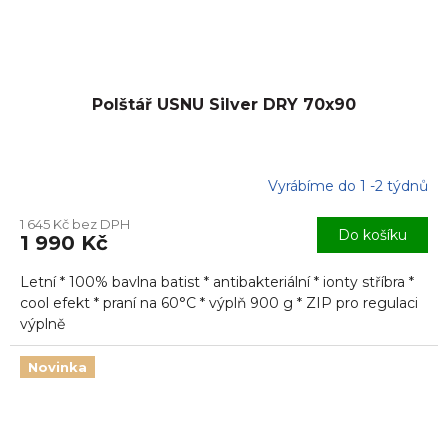
Polštář USNU Silver DRY 70x90
Vyrábíme do 1 -2 týdnů
1 645 Kč bez DPH
Do košíku
1 990 Kč
Letní * 100% bavlna batist * antibakteriální * ionty stříbra *
cool efekt * praní na 60°C * výplň 900 g * ZIP pro regulaci
výplně
Novinka