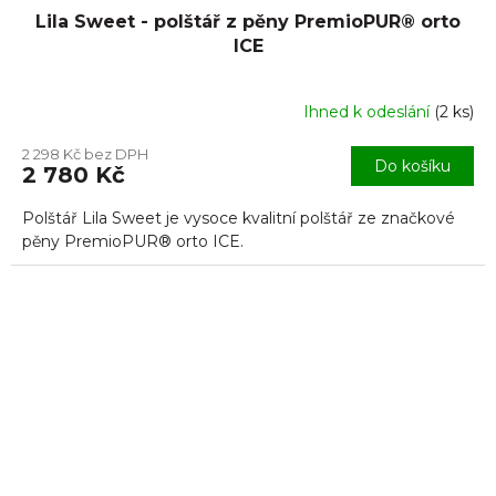
Lila Sweet - polštář z pěny PremioPUR® orto
ICE
Ihned k odeslání
(
2 ks
)
Průměrné
hodnocení
2 298 Kč bez DPH
produktu
Do košíku
2 780 Kč
je
5,0
Polštář Lila Sweet je vysoce kvalitní polštář ze značkové
z
5
pěny PremioPUR® orto ICE.
hvězdiček.