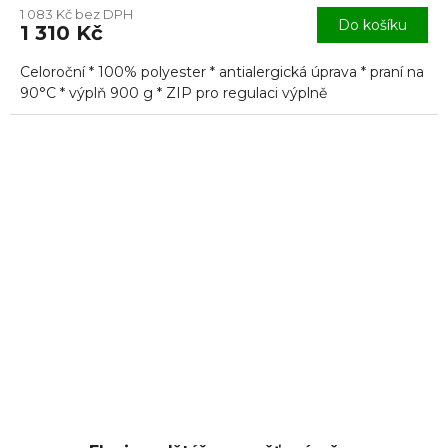
1 083 Kč bez DPH
produktu
Do košíku
1 310 Kč
je
5,0
Celoroční * 100% polyester * antialergická úprava * praní na
z
5
90°C * výplň 900 g * ZIP pro regulaci výplně
hvězdiček.