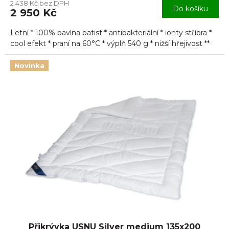
2 438 Kč bez DPH
Do košíku
2 950 Kč
Letní * 100% bavlna batist * antibakteriální * ionty stříbra *
cool efekt * praní na 60°C * výplň 540 g * nižší hřejivost **
Novinka
Přikrývka USNU Silver medium 135x200