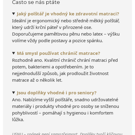
Často se nás ptáte
Jaký polštář je vhodný ke zdravotní matraci?
Ideální je ergonomický nebo středně měkký polštář,
který udrží krční páteř v přirozené ose.
Doporučujeme paměťovou pěnu nebo latex – výšku
volíme vždy podle postavy a pozice spánku.
Má smysl používat chránič matrace?
Rozhodně ano. Kvalitní chránič chrání matraci před
potem, bakteriemi a opotřebením. Je to
nejjednodušší způsob, jak prodloužit životnost
matrace až o několik let.
Jsou doplňky vhodné i pro seniory?
Ano. Nabízíme vyšší polštáře, snadno udržovatelné
materiály i produkty vhodné pro osoby se sníženou
pohyblivostí – pomáhají s hygienou i komfortem
lůžka.
USNU – spánek není samozřejmost. Doplňky tvoří klíčovou