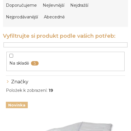
a
Doporučujeme
Nejlevnější
Nejdražší
z
e
Nejprodávanější
Abecedně
n
í
p
r
o
d
u
Na skladě
5
k
t
ů
Značky
Položek k zobrazení:
19
V
Novinka
ý
p
i
s