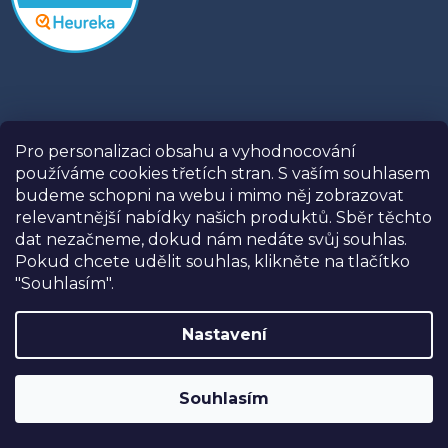
Pro personalizaci obsahu a vyhodnocování
používáme cookies třetích stran. S vaším souhlasem
budeme schopni na webu i mimo něj zobrazovat
relevantnější nabídky našich produktů. Sběr těchto
dat nezačneme, dokud nám nedáte svůj souhlas.
Informace
Pokud chcete udělit souhlas, klikněte na tlačítko
Prodejny
"Souhlasím".
Kontakty
Naše recenze
Nastavení
SLEVA 10%
na postele, matrace a doplňky
O USNU
značky USNU® s kódem
USNU10
. Navíc
Tipy a rady
Souhlasím
DOPRAVA ZDARMA při nákupu nad
Doprava a platba
30.000,-
.
Obchodní podmínky