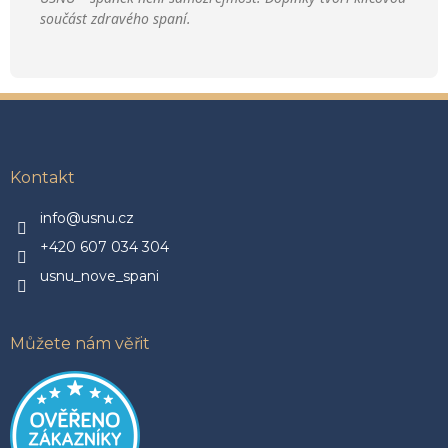
součást zdravého spaní.
Z
á
p
a
Kontakt
t
í
info@usnu.cz
+420 607 034 304
usnu_nove_spani
Můžete nám věřit