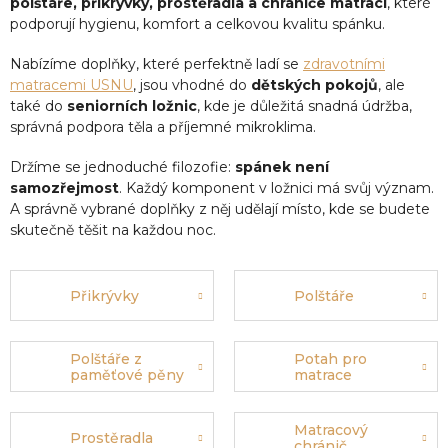
polštáře, přikrývky, prostěradla a chrániče matrací
, které
podporují hygienu, komfort a celkovou kvalitu spánku.
Nabízíme doplňky, které perfektně ladí se
zdravotními
matracemi USNU
, jsou vhodné do
dětských pokojů
, ale
také do
seniorních ložnic
, kde je důležitá snadná údržba,
správná podpora těla a příjemné mikroklima.
Držíme se jednoduché filozofie:
spánek není
samozřejmost
. Každý komponent v ložnici má svůj význam.
A správně vybrané doplňky z něj udělají místo, kde se budete
skutečně těšit na každou noc.
Přikrývky
Polštáře
Polštáře z
Potah pro
paměťové pěny
matrace
Matracový
Prostěradla
chránič