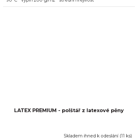
5
90°C * výplň 200 g/m2 * střední hřejivost ****
hvězdiček.
LATEX PREMIUM - polštář z latexové pěny
Skladem ihned k odeslání
(
11 ks
)