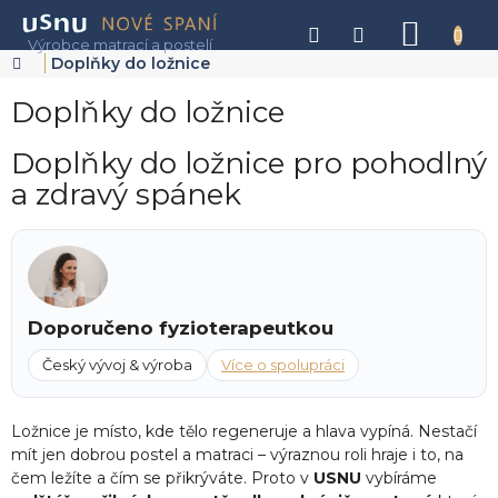
Přejít
na
NÁKU
obsah
KOŠÍK
Domů
Doplňky do ložnice
Doplňky do ložnice
Doplňky do ložnice pro pohodlný
a zdravý spánek
Doporučeno fyzioterapeutkou
Český vývoj & výroba
Více o spolupráci
Ložnice je místo, kde tělo regeneruje a hlava vypíná. Nestačí
mít jen dobrou postel a matraci – výraznou roli hraje i to, na
čem ležíte a čím se přikrýváte. Proto v
USNU
vybíráme