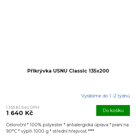
Přikrývka USNU Classic 135x200
Vyrábíme do 1 -2 týdnů
1 355 Kč bez DPH
Do košíku
1 640 Kč
Celoroční * 100% polyester * antialergická úprava * praní na
90°C * výplň 1000 g * střední hřejivost ****