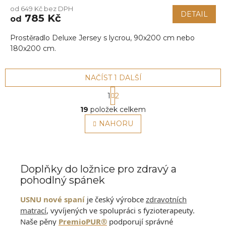
od 649 Kč bez DPH
DETAIL
785 Kč
od
Prostěradlo Deluxe Jersey s lycrou, 90x200 cm nebo
180x200 cm.
NAČÍST 1 DALŠÍ
S
1
2
t
O
r
19
položek celkem
v
á
l
NAHORU
n
á
k
o
d
v
a
á
c
Doplňky do ložnice pro zdravý a
n
í
í
pohodlný spánek
p
r
USNU nové spaní
je český výrobce
zdravotních
v
k
matrací
, vyvíjených ve spolupráci s fyzioterapeuty.
y
Naše pěny
PremioPUR®
podporují správné