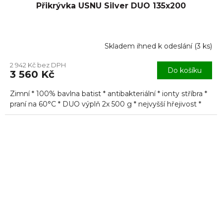
Přikrývka USNU Silver DUO 135x200
Skladem ihned k odeslání
(
3 ks
)
Průměrné
hodnocení
2 942 Kč bez DPH
produktu
Do košíku
3 560 Kč
je
5,0
Zimní * 100% bavlna batist * antibakteriální * ionty stříbra *
z
5
praní na 60°C * DUO výplň 2x 500 g * nejvyšší hřejivost *
hvězdiček.