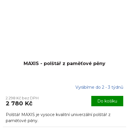
MAXIS - polštář z paměťové pěny
Vyrábíme do 2 - 3 týdnů
Průměrné
hodnocení
2 298 Kč bez DPH
produktu
Do košíku
2 780 Kč
je
5,0
Polštář MAXIS je vysoce kvalitní univerzální polštář z
z
5
paměťové pěny.
hvězdiček.