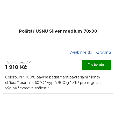
Polštář USNU Silver medium 70x90
Vyrábíme do 1 -2 týdnů
1 579 Kč bez DPH
Do košíku
1 910 Kč
Celoroční * 100% bavlna batist * antibakteriální * ionty
stříbra * praní na 60°C * výplň 900 g * ZIP pro regulaci
výplně * tvarová stálost *