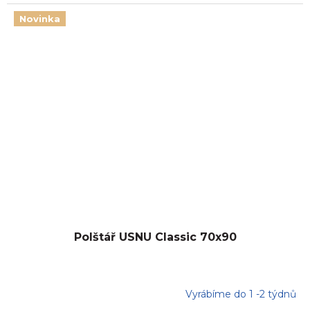
Novinka
Polštář USNU Classic 70x90
Vyrábíme do 1 -2 týdnů
Průměrné
hodnocení