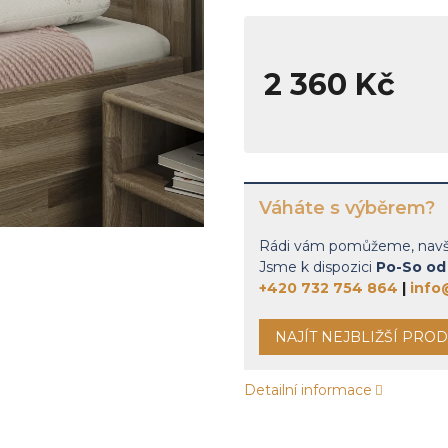
hvězdiček.
2 360 Kč
Měrná
cena:
Váháte s výběrem?
Rádi vám pomůžeme, navšti
Jsme k dispozici
Po-So od 
+420 732 754 864
|
info
NAJÍT NEJBLIŽŠÍ PRO
Detailní informace