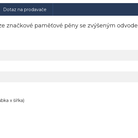
Dotaz na prodavače
tář ze značkové paměťové pěny se zvýšeným odvode
bka x šířka)