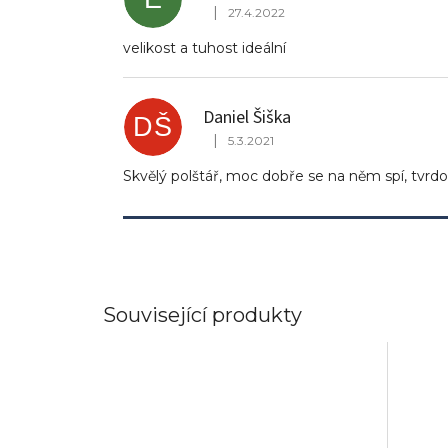
|
s
27.4.2022
Hodnocení produktu je 5 z 5 hvězdi
h
velikost a tuhost ideální
o
d
n
o
Daniel Šiška
DŠ
c
|
5.3.2021
e
Hodnocení produktu je 5 z 5 hvězdi
n
Skvělý polštář, moc dobře se na něm spí, tvrdost
í
Související produkty