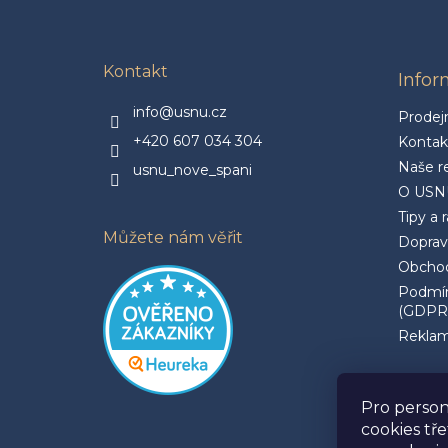
p
a
t
Kontakt
Info
í
info@usnu.cz
Prodej
+420 607 034 304
Kontak
Naše r
usnu_nove_spani
O USN
Tipy a 
Můžete nám věřit
Doprav
Obchod
Podmín
(GDPR
Reklam
Pro person
cookies tř