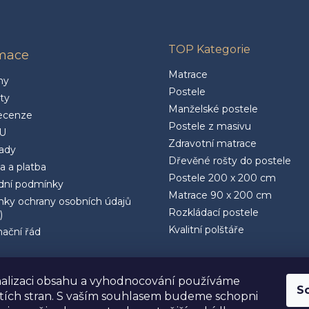
TOP Kategorie
rmace
Matrace
ny
Postele
ty
Manželské postele
ecenze
Postele z masivu
U
Zdravotní matrace
rady
Dřevěné rošty do postele
a a platba
Postele 200 x 200 cm
ní podmínky
Matrace 90 x 200 cm
ky ochrany osobních údajů
Rozkládací postele
)
Kvalitní polštáře
ační řád
alizaci obsahu a vyhodnocování používáme
S
etích stran. S vaším souhlasem budeme schopni