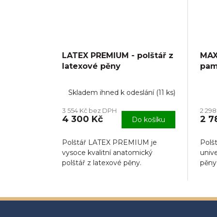
LATEX PREMIUM - polštář z
MAXI
latexové pěny
pam
Skladem ihned k odeslání
(
11 ks
)
Prům
hodn
3 554 Kč bez DPH
2 29
prod
4 300 Kč
2 7
Do košíku
je
5,0
z
Polštář LATEX PREMIUM je
Polšt
5
vysoce kvalitní anatomický
univ
hvězd
polštář z latexové pěny.
pěny
Z
á