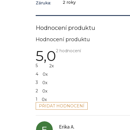
2 roky
Záruka
:
Hodnocení produktu
5,0
Průměrné
2 hodnocení
hodnocení
produktu
je
5
2x
5,0
z
4
0x
5
hvězdiček.
3
0x
2
0x
1
0x
PŘIDAT HODNOCENÍ
V
ý
p
Erika A.
i
E