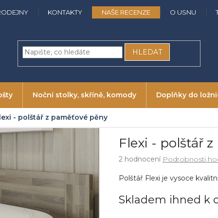
RODEJNY
KONTAKTY
NAŠE RECENZE
O USNU
HLEDAT
ošty
Noční stolky, skříně, komody
Doplňky do ložn
lexi - polštář z paměťové pěny
Flexi - polštář
Průměrné
2 hodnocení
Podrobnosti ho
hodnocení
produktu
Polštář Flexi je vysoce kvalit
je
5,0
Skladem ihned k 
z
5