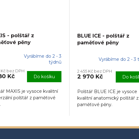
S - polštář z
BLUE ICE - polštář z
ěťové pěny
paměťové pěny
Vyrábíme do 2 - 3
Vyrábíme do 2 - 3 
ěrné
týdnů
ocení
8 Kč bez DPH
2 455 Kč bez DPH
uktu
80 Kč
2 970 Kč
Do košíku
Do koší
ář MAXIS je vysoce kvalitní
Polštář BLUE ICE je vysoce
erzální polštář z paměťové
kvalitní anatomický polštář z
iček.
.
paměťové pěny.