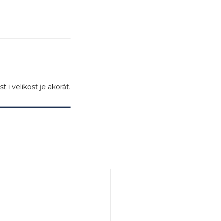
ček.
ček.
 i velikost je akorát.