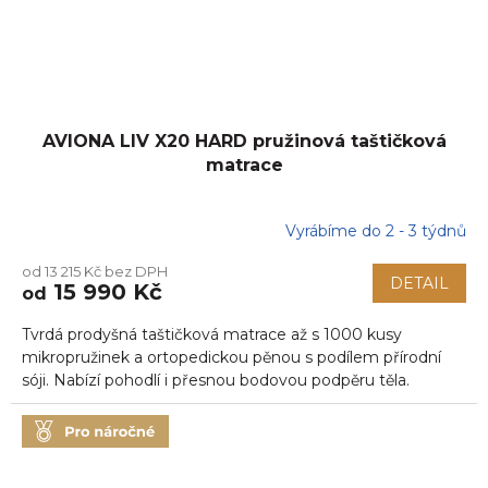
AVIONA LIV X20 HARD pružinová taštičková
matrace
Vyrábíme do 2 - 3 týdnů
Průměrné
hodnocení
od 13 215 Kč bez DPH
produktu
DETAIL
15 990 Kč
od
je
5,0
Tvrdá prodyšná taštičková matrace až s 1000 kusy
z
5
mikropružinek a ortopedickou pěnou s podílem přírodní
hvězdiček.
sóji. Nabízí pohodlí i přesnou bodovou podpěru těla.