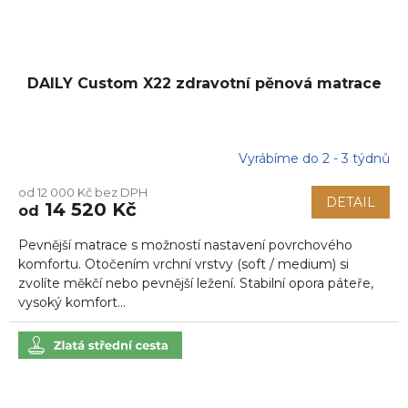
DAILY Custom X22 zdravotní pěnová matrace
Vyrábíme do 2 - 3 týdnů
Průměrné
hodnocení
od 12 000 Kč bez DPH
produktu
DETAIL
14 520 Kč
od
je
5,0
Pevnější matrace s možností nastavení povrchového
z
5
komfortu. Otočením vrchní vrstvy (soft / medium) si
hvězdiček.
zvolíte měkčí nebo pevnější ležení. Stabilní opora páteře,
vysoký komfort...