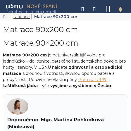
Přejít
na
NÁKU
obsah
KOŠÍK
Domů
Matrace
Matrace 90x200 cm
Matrace 90x200 cm
Matrace 90×200 cm
Matrace 90×200 cm
je nejuniverzálnější volba pro
jednolůžko – do ložnice, dětského i studentského pokoje, pro
hosty i seniory. V USNU najdete
zdravotní a ortopedické
matrace
s dlouhou životností, skvělou oporou páteře a
prodyšností. Používáme vlastní pěny
PremioPUR®
i
taštičková jádra
– vše
vyvíjíme a vyrábíme v Česku
.
Doporučeno: Mgr. Martina Pohludková
(Minksová)