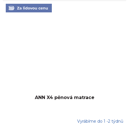
ANN X4 pěnová matrace
Vyrábíme do 1 -2 týdnů
Průměrné
hodnocení