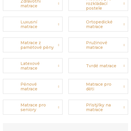
Zdravotní
rozkládací
matrace
postele
Luxusní
Ortopedické
matrace
matrace
Matrace z
Pružinové
paměťové pěny
matrace
Latexové
Tvrdé matrace
matrace
Pěnové
Matrace pro
matrace
děti
Matrace pro
Přistýlky na
seniory
matrace
Ř