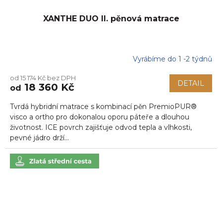
XANTHE DUO II. pěnová matrace
Vyrábíme do 1 -2 týdnů
Průměrné
hodnocení
od 15 174 Kč bez DPH
produktu
DETAIL
18 360 Kč
od
je
5,0
Tvrdá hybridní matrace s kombinací pěn PremioPUR®
z
5
visco a ortho pro dokonalou oporu páteře a dlouhou
hvězdiček.
životnost. ICE povrch zajišťuje odvod tepla a vlhkosti,
pevné jádro drží...