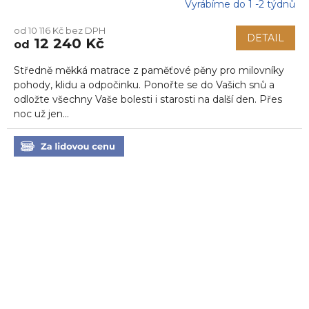
Vyrábíme do 1 -2 týdnů
Průměrné
hodnocení
od 10 116 Kč bez DPH
produktu
DETAIL
12 240 Kč
od
je
5,0
Středně měkká matrace z paměťové pěny pro milovníky
z
5
pohody, klidu a odpočinku. Ponořte se do Vašich snů a
hvězdiček.
odložte všechny Vaše bolesti i starosti na další den. Přes
noc už jen...