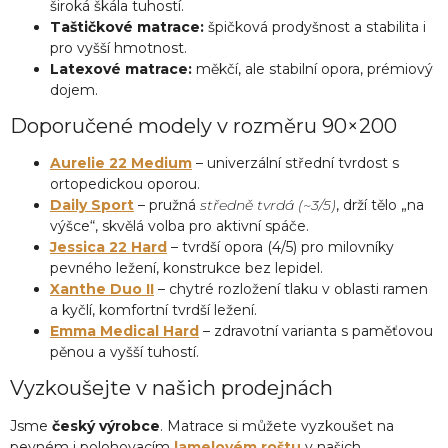
široká škála tuhostí.
Taštičkové matrace:
špičková prodyšnost a stabilita i
pro vyšší hmotnost.
Latexové matrace:
měkčí, ale stabilní opora, prémiový
dojem.
Doporučené modely v rozměru 90×200
Aurelie 22 Medium
– univerzální střední tvrdost s
ortopedickou oporou.
Daily Sport
– pružná
středně tvrdá (~3/5)
, drží tělo „na
výšce“, skvělá volba pro aktivní spáče.
Jessica 22 Hard
– tvrdší opora (4/5) pro milovníky
pevného ležení, konstrukce bez lepidel.
Xanthe Duo II
– chytré rozložení tlaku v oblasti ramen
a kyčlí, komfortní tvrdší ležení.
Emma Medical Hard
– zdravotní varianta s paměťovou
pěnou a vyšší tuhostí.
Vyzkoušejte v našich prodejnách
Jsme
český výrobce
. Matrace si můžete vyzkoušet na
pevném i polohovacím
lamelovém roštu
v našich