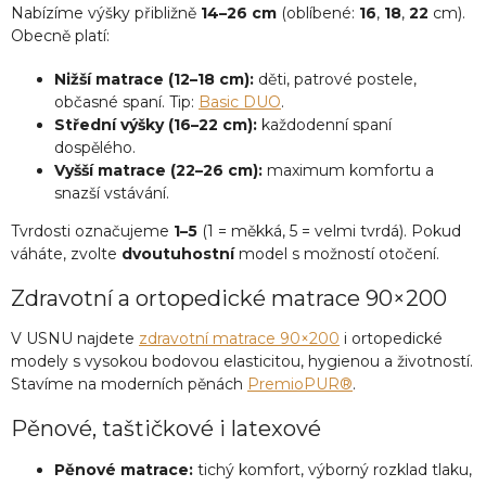
ý
Nabízíme výšky přibližně
14–26 cm
(oblíbené:
16
,
18
,
22
cm).
p
Obecně platí:
i
s
Nižší matrace (12–18 cm):
děti, patrové postele,
u
občasné spaní. Tip:
Basic DUO
.
Střední výšky (16–22 cm):
každodenní spaní
dospělého.
Vyšší matrace (22–26 cm):
maximum komfortu a
snazší vstávání.
Tvrdosti označujeme
1–5
(1 = měkká, 5 = velmi tvrdá). Pokud
váháte, zvolte
dvoutuhostní
model s možností otočení.
Zdravotní a ortopedické matrace 90×200
V USNU najdete
zdravotní matrace 90×200
i ortopedické
modely s vysokou bodovou elasticitou, hygienou a životností.
Stavíme na moderních pěnách
PremioPUR®
.
Pěnové, taštičkové i latexové
Pěnové matrace:
tichý komfort, výborný rozklad tlaku,