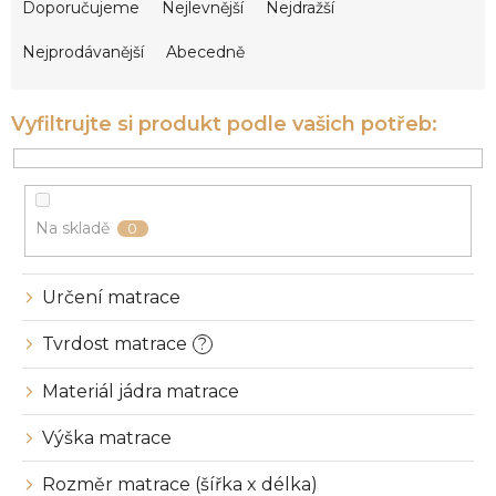
a
Doporučujeme
Nejlevnější
Nejdražší
z
e
Nejprodávanější
Abecedně
n
í
p
r
o
d
u
Na skladě
0
k
t
ů
Určení matrace
Tvrdost matrace
?
Materiál jádra matrace
Výška matrace
Rozměr matrace (šířka x délka)