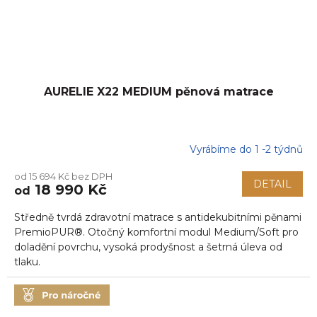
AURELIE X22 MEDIUM pěnová matrace
Vyrábíme do 1 -2 týdnů
Průměrné
hodnocení
od 15 694 Kč bez DPH
produktu
DETAIL
18 990 Kč
od
je
5,0
Středně tvrdá zdravotní matrace s antidekubitními pěnami
z
5
PremioPUR®. Otočný komfortní modul Medium/Soft pro
hvězdiček.
doladění povrchu, vysoká prodyšnost a šetrná úleva od
tlaku.