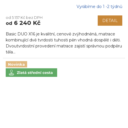
Vyrábíme do 1 -2 týdnů
od 5 157 Kč bez DPH
DETAIL
6 240 Kč
od
Basic DUO X16 je kvalitní, cenově zvýhodněná, matrace
kombinující dvě tvrdosti tuhosti pěn vhodná dospělé i děti.
Dvoutvrdostní provedení matrace zajistí správnou podpěru
těla...
Novinka