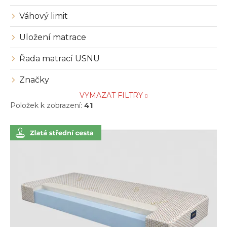
Váhový limit
Uložení matrace
Řada matrací USNU
Značky
VYMAZAT FILTRY
Položek k zobrazení:
41
V
ý
p
i
s
p
r
o
d
u