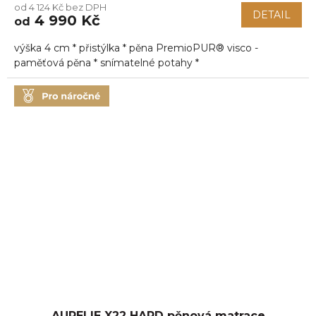
od 4 124 Kč bez DPH
produktu
DETAIL
4 990 Kč
od
je
5,0
výška 4 cm * přistýlka * pěna PremioPUR® visco -
z
5
paměťová pěna * snímatelné potahy *
hvězdiček.
AURELIE X22 HARD pěnová matrace