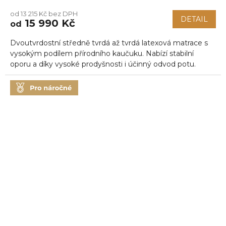
hodnocení
od 13 215 Kč bez DPH
produktu
DETAIL
15 990 Kč
od
je
5,0
Dvoutvrdostní středně tvrdá až tvrdá latexová matrace s
z
5
vysokým podílem přírodního kaučuku. Nabízí stabilní
hvězdiček.
oporu a díky vysoké prodyšnosti i účinný odvod potu.