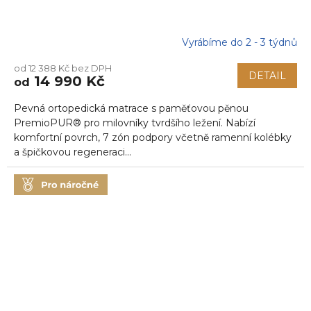
Vyrábíme do 2 - 3 týdnů
Průměrné
hodnocení
od 12 388 Kč bez DPH
produktu
DETAIL
14 990 Kč
od
je
5,0
Pevná ortopedická matrace s paměťovou pěnou
z
5
PremioPUR® pro milovníky tvrdšího ležení. Nabízí
hvězdiček.
komfortní povrch, 7 zón podpory včetně ramenní kolébky
a špičkovou regeneraci...