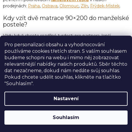
prodejnách:
Praha
,
Ostrava
,
Olomouc
,
Zlín
,
Frýdek-Místek
.
Kdy vzít dvě matrace 90×200 do manželské
postele?
Vždy když chcete rozdílné tvrdosti pro partnera, lepší
manipulaci a minimum přenosu pohybu. „Akce 1+1“ u nás
Pro personalizaci obsahu a vyhodnocování
nevedeme – místo marketingu dáváme
poctivou kvalitu
používáme cookies třetích stran. S vaším souhlasem
materiálů
a servis.
budeme schopni na webu i mimo něj zobrazovat
relevantnější nabídky našich produktů. Sběr těchto
dat nezačneme, dokud nám nedáte svůj souhlas.
Pokud chcete udělit souhlas, klikněte na tlačítko
Nejčastější otázky pro matrace
"Souhlasím".
90×200
Nastavení
Jaká tuhost je nejlepší pro matraci 90×200?
SLEVA 10%
na postele, matrace a doplňky
Záleží na postavě a poloze spánku. Na boku
spíše střední (2–3/5), na zádech a břiše častěji
značky USNU® s kódem
USNU10
. Navíc
tvrdší (3–4/5). Při vyšší hmotnosti zvažte
Souhlasím
DOPRAVA ZDARMA při nákupu nad
taštičkové jádro.
30.000,-
.
Jak poznám kvalitní matraci?