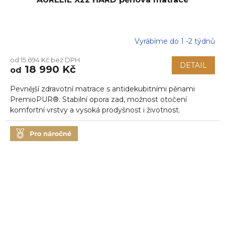
Vyrábíme do 1 -2 týdnů
Průměrné
hodnocení
od 15 694 Kč bez DPH
produktu
DETAIL
18 990 Kč
od
je
5,0
Pevnější zdravotní matrace s antidekubitními pěnami
z
5
PremioPUR®. Stabilní opora zad, možnost otočení
hvězdiček.
komfortní vrstvy a vysoká prodyšnost i životnost.