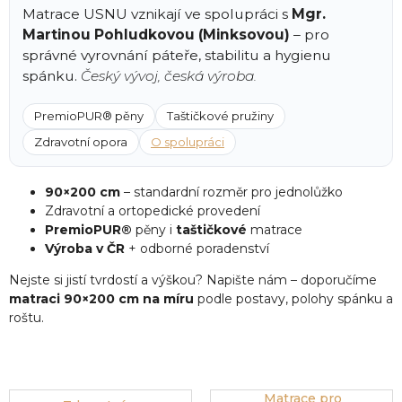
Matrace USNU vznikají ve spolupráci s
Mgr.
Martinou Pohludkovou (Minksovou)
– pro
správné vyrovnání páteře, stabilitu a hygienu
spánku.
Český vývoj, česká výroba.
PremioPUR® pěny
Taštičkové pružiny
Zdravotní opora
O spolupráci
90×200 cm
– standardní rozměr pro jednolůžko
Zdravotní a ortopedické provedení
PremioPUR®
pěny i
taštičkové
matrace
Výroba v ČR
+ odborné poradenství
Nejste si jistí tvrdostí a výškou? Napište nám – doporučíme
matraci 90×200 cm na míru
podle postavy, polohy spánku a
roštu.
Matrace pro