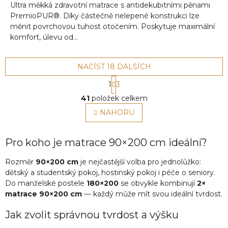
Ultra měkká zdravotní matrace s antidekubitními pěnami
PremioPUR®. Díky částečně nelepené konstrukci lze
měnit povrchovou tuhost otočením. Poskytuje maximální
komfort, úlevu od...
NAČÍST 18 DALŠÍCH
S
1
3
t
O
r
41
položek celkem
v
á
l
NAHORU
n
á
k
o
d
v
a
Pro koho je matrace 90×200 cm ideální?
á
c
n
í
Rozměr
90×200 cm
je nejčastější volba pro jednolůžko:
í
p
dětský a studentský pokoj, hostinský pokoj i péče o seniory.
r
Do manželské postele
180×200
se obvykle kombinují
2×
v
matrace 90×200 cm
— každý může mít svou ideální tvrdost.
k
y
Jak zvolit správnou tvrdost a výšku
v