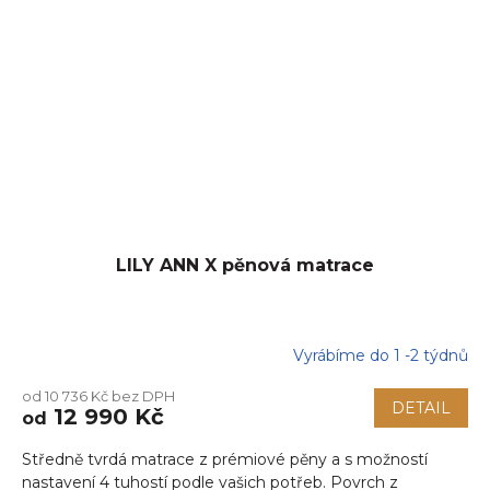
LILY ANN X pěnová matrace
Vyrábíme do 1 -2 týdnů
Průměrné
hodnocení
od 10 736 Kč bez DPH
produktu
DETAIL
12 990 Kč
od
je
5,0
Středně tvrdá matrace z prémiové pěny a s možností
z
5
nastavení 4 tuhostí podle vašich potřeb. Povrch z