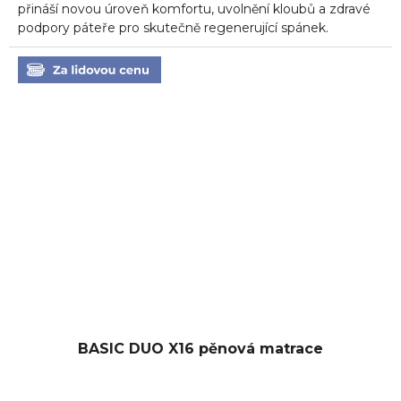
5
přináší novou úroveň komfortu, uvolnění kloubů a zdravé
hvězdiček.
podpory páteře pro skutečně regenerující spánek.
BASIC DUO X16 pěnová matrace