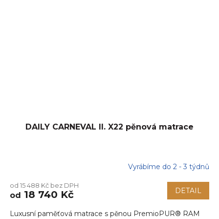
DAILY CARNEVAL II. X22 pěnová matrace
Vyrábíme do 2 - 3 týdnů
Průměrné
hodnocení
od 15 488 Kč bez DPH
produktu
DETAIL
18 740 Kč
od
je
5,0
Luxusní paměťová matrace s pěnou PremioPUR® RAM
z