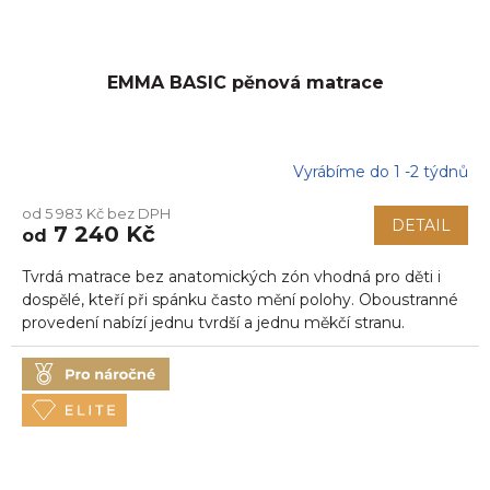
EMMA BASIC pěnová matrace
Vyrábíme do 1 -2 týdnů
Průměrné
hodnocení
od 5 983 Kč bez DPH
produktu
DETAIL
7 240 Kč
od
je
5,0
Tvrdá matrace bez anatomických zón vhodná pro děti i
z
5
dospělé, kteří při spánku často mění polohy. Oboustranné
hvězdiček.
provedení nabízí jednu tvrdší a jednu měkčí stranu.