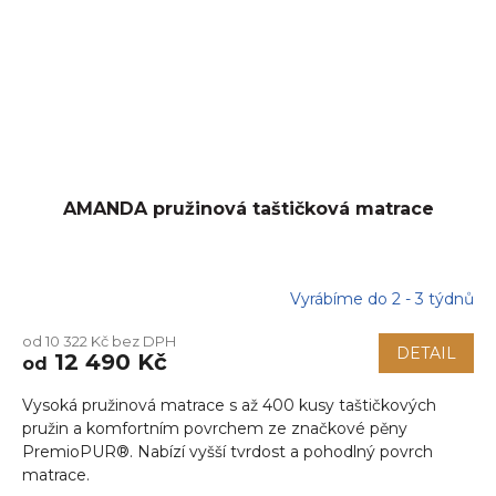
AMANDA pružinová taštičková matrace
Vyrábíme do 2 - 3 týdnů
od 10 322 Kč bez DPH
DETAIL
12 490 Kč
od
Vysoká pružinová matrace s až 400 kusy taštičkových
pružin a komfortním povrchem ze značkové pěny
PremioPUR®. Nabízí vyšší tvrdost a pohodlný povrch
matrace.