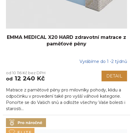
k
t
ů
EMMA MEDICAL X20 HARD zdravotní matrace z
paměťové pěny
Vyrábíme do 1 -2 týdnů
Průměrné
hodnocení
od 10 116 Kč bez DPH
produktu
DETAIL
12 240 Kč
od
je
5,0
Matrace z paměťové pěny pro milovníky pohody, klidu a
z
5
odpočinku v provedení také pro vyšší váhové kategorie.
hvězdiček.
Ponořte se do Vašich snů a odložte všechny Vaše bolesti i
starosti...