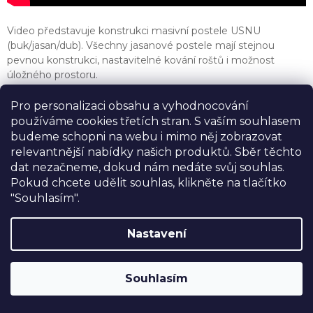
Video představuje konstrukci masivní postele USNU
(buk/jasan/dub). Všechny jasanové postele mají stejnou
pevnou konstrukci, nastavitelné kování roštů i možnost
úložného prostoru.
Z
Pro personalizaci obsahu a vyhodnocování
á
používáme cookies třetích stran. S vaším souhlasem
p
budeme schopni na webu i mimo něj zobrazovat
a
relevantnější nabídky našich produktů. Sběr těchto
Kontakt
t
dat nezačneme, dokud nám nedáte svůj souhlas.
í
info@usnu.cz
Pokud chcete udělit souhlas, klikněte na tlačítko
"Souhlasím".
+420 607 034 304
usnu_nove_spani
Nastavení
SLEVA 10%
na postele, matrace a doplňky
značky USNU® s kódem
USNU10
. Navíc
Můžete nám věřit
Souhlasím
DOPRAVA ZDARMA při nákupu nad
30.000,-
.