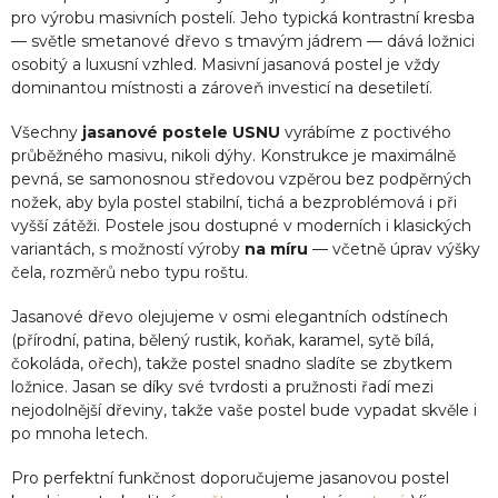
pro výrobu masivních postelí. Jeho typická kontrastní kresba
— světle smetanové dřevo s tmavým jádrem — dává ložnici
osobitý a luxusní vzhled. Masivní jasanová postel je vždy
dominantou místnosti a zároveň investicí na desetiletí.
Všechny
jasanové postele USNU
vyrábíme z poctivého
průběžného masivu, nikoli dýhy. Konstrukce je maximálně
pevná, se samonosnou středovou vzpěrou bez podpěrných
nožek, aby byla postel stabilní, tichá a bezproblémová i při
vyšší zátěži. Postele jsou dostupné v moderních i klasických
variantách, s možností výroby
na míru
— včetně úprav výšky
čela, rozměrů nebo typu roštu.
Jasanové dřevo olejujeme v osmi elegantních odstínech
(přírodní, patina, bělený rustik, koňak, karamel, sytě bílá,
čokoláda, ořech), takže postel snadno sladíte se zbytkem
ložnice. Jasan se díky své tvrdosti a pružnosti řadí mezi
nejodolnější dřeviny, takže vaše postel bude vypadat skvěle i
po mnoha letech.
Pro perfektní funkčnost doporučujeme jasanovou postel