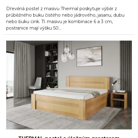
5,0
Dřevěná postel z masivu Thermal poskytuje výběr z
z
5
průběžného buku čistého nebo jádrového, jasanu, dubu
hvězdiček.
nebo buku cink. Tl. masivu je kombinace 6 a 3 cm,
postranice mají výšku 50...