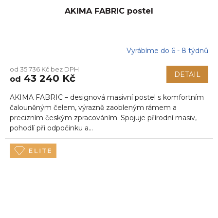
AKIMA FABRIC postel
Vyrábíme do 6 - 8 týdnů
od 35 736 Kč bez DPH
DETAIL
43 240 Kč
od
AKIMA FABRIC – designová masivní postel s komfortním
čalouněným čelem, výrazně zaobleným rámem a
precizním českým zpracováním. Spojuje přírodní masiv,
pohodlí při odpočinku a...