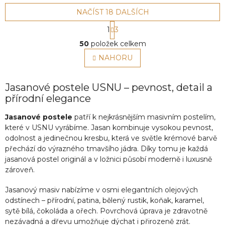
NAČÍST 18 DALŠÍCH
S
1
3
t
O
r
50
položek celkem
v
á
l
NAHORU
n
á
k
o
d
v
a
Jasanové postele USNU – pevnost, detail a
á
c
přírodní elegance
n
í
í
p
Jasanové postele
patří k nejkrásnějším masivním postelím,
r
které v USNU vyrábíme. Jasan kombinuje vysokou pevnost,
v
odolnost a jedinečnou kresbu, která ve světle krémové barvě
k
přechází do výrazného tmavšího jádra. Díky tomu je každá
y
jasanová postel originál a v ložnici působí moderně i luxusně
v
zároveň.
ý
p
Jasanový masiv nabízíme v osmi elegantních olejových
i
s
odstínech – přírodní, patina, bělený rustik, koňak, karamel,
u
sytě bílá, čokoláda a ořech. Povrchová úprava je zdravotně
nezávadná a dřevu umožňuje dýchat i přirozeně zrát.