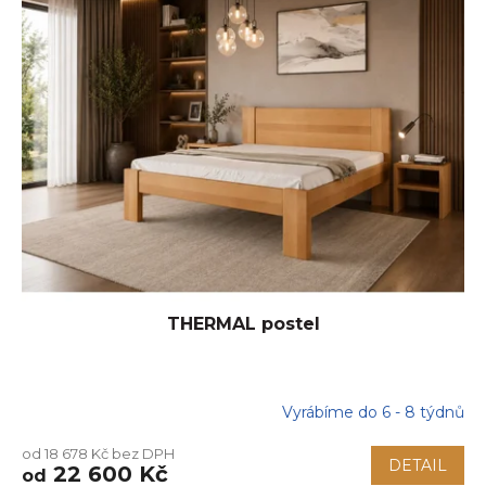
p
i
s
p
r
o
d
u
k
t
ů
THERMAL postel
Vyrábíme do 6 - 8 týdnů
Průměrné
hodnocení
od 18 678 Kč bez DPH
produktu
DETAIL
22 600 Kč
od
je