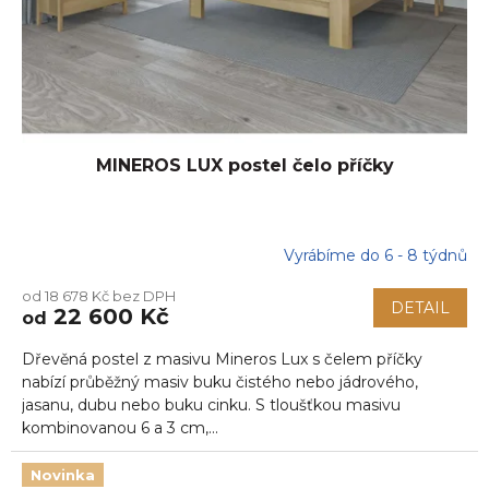
MINEROS LUX postel čelo příčky
Vyrábíme do 6 - 8 týdnů
Průměrné
hodnocení
od 18 678 Kč bez DPH
produktu
DETAIL
22 600 Kč
od
je
5,0
Dřevěná postel z masivu Mineros Lux s čelem příčky
z
5
nabízí průběžný masiv buku čistého nebo jádrového,
hvězdiček.
jasanu, dubu nebo buku cinku. S tloušťkou masivu
kombinovanou 6 a 3 cm,...
Novinka