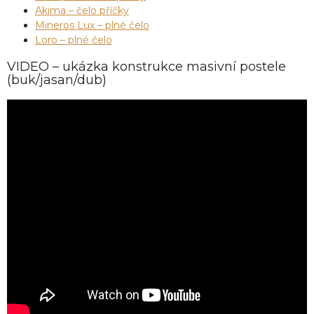
Akima – čelo příčky
Mineros Lux – plné čelo
Loro – plné čelo
VIDEO – ukázka konstrukce masivní postele
(buk/jasan/dub)