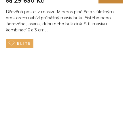
29 630 Kč
od
Dřevěná postel z masivu Mineros plné čelo s úložným
prostorem nabízí průběžný masiv buku čistého nebo
jádrového, jasanu, dubu nebo buk cink. S tl. masivu
kombinací 6 a 3 cm,...