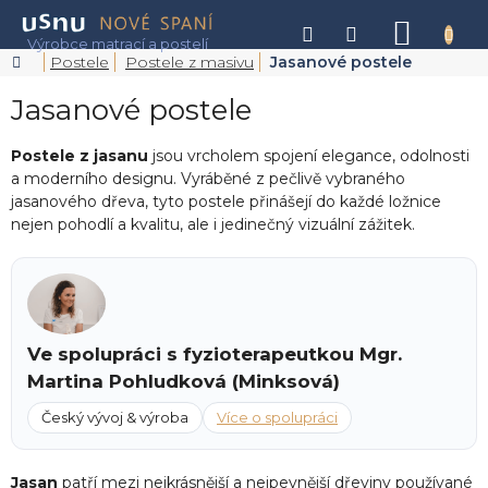
Přejít
na
NÁKU
obsah
KOŠÍK
Domů
Postele
Postele z masivu
Jasanové postele
Jasanové postele
Postele z jasanu
jsou vrcholem spojení elegance, odolnosti
a moderního designu. Vyráběné z pečlivě vybraného
jasanového dřeva, tyto postele přinášejí do každé ložnice
nejen pohodlí a kvalitu, ale i jedinečný vizuální zážitek.
Ve spolupráci s fyzioterapeutkou Mgr.
Martina Pohludková (Minksová)
Český vývoj & výroba
Více o spolupráci
Jasan
patří mezi nejkrásnější a nejpevnější dřeviny používané