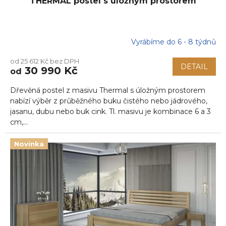
THERMAL postel s úložným prostorem
Vyrábíme do 6 - 8 týdnů
od 25 612 Kč bez DPH
DETAIL
30 990 Kč
od
Dřevěná postel z masivu Thermal s úložným prostorem
nabízí výběr z průběžného buku čistého nebo jádrového,
jasanu, dubu nebo buk cink. Tl. masivu je kombinace 6 a 3
cm,...
Novinka