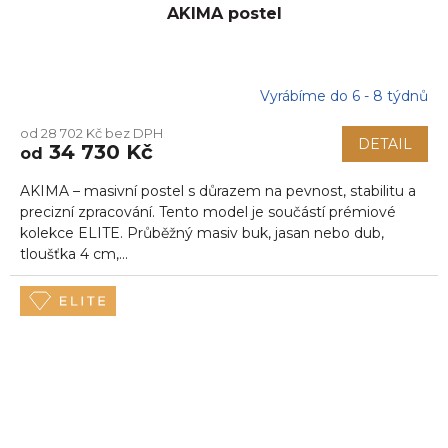
AKIMA postel
Vyrábíme do 6 - 8 týdnů
Průměrné
hodnocení
od 28 702 Kč bez DPH
produktu
DETAIL
34 730 Kč
od
je
5,0
AKIMA – masivní postel s důrazem na pevnost, stabilitu a
z
5
precizní zpracování. Tento model je součástí prémiové
hvězdiček.
kolekce ELITE. Průběžný masiv buk, jasan nebo dub,
tloušťka 4 cm,...