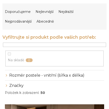
Ř
a
Doporučujeme
Nejlevnější
Nejdražší
z
e
Nejprodávanější
Abecedně
n
í
p
r
o
d
u
Na skladě
0
k
t
ů
Rozměr postele - vnitřní (šířka x délka)
Značky
Položek k zobrazení:
50
V
ý