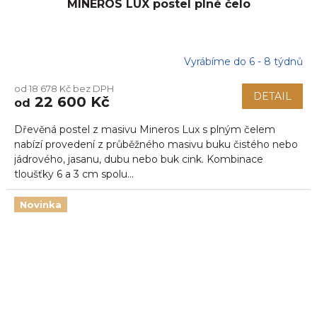
MINEROS LUX postel plné čelo
Vyrábíme do 6 - 8 týdnů
od 18 678 Kč bez DPH
DETAIL
22 600 Kč
od
Dřevěná postel z masivu Mineros Lux s plným čelem
nabízí provedení z průběžného masivu buku čistého nebo
jádrového, jasanu, dubu nebo buk cink. Kombinace
tloušťky 6 a 3 cm spolu...
Novinka