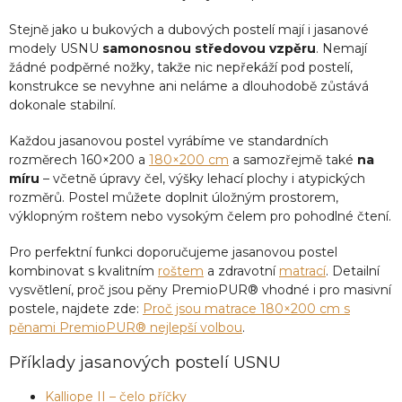
Stejně jako u bukových a dubových postelí mají i jasanové
modely USNU
samonosnou středovou vzpěru
. Nemají
žádné podpěrné nožky, takže nic nepřekáží pod postelí,
konstrukce se nevyhne ani neláme a dlouhodobě zůstává
dokonale stabilní.
Každou jasanovou postel vyrábíme ve standardních
rozměrech 160×200 a
180×200 cm
a samozřejmě také
na
míru
– včetně úpravy čel, výšky lehací plochy i atypických
rozměrů. Postel můžete doplnit úložným prostorem,
výklopným roštem nebo vysokým čelem pro pohodlné čtení.
Pro perfektní funkci doporučujeme jasanovou postel
kombinovat s kvalitním
roštem
a zdravotní
matrací
. Detailní
vysvětlení, proč jsou pěny PremioPUR® vhodné i pro masivní
postele, najdete zde:
Proč jsou matrace 180×200 cm s
pěnami PremioPUR® nejlepší volbou
.
Příklady jasanových postelí USNU
Kalliope II – čelo příčky