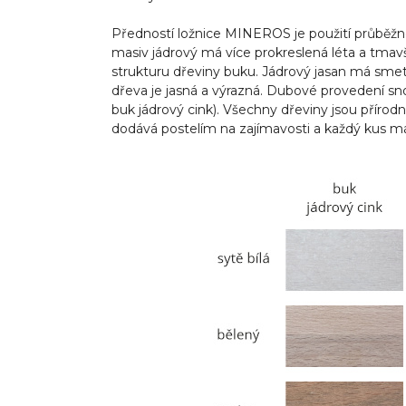
Předností ložnice MINEROS je použití průběžné
masiv jádrový má více prokreslená léta a tmavš
strukturu dřeviny buku. Jádrový jasan má sme
dřeva je jasná a výrazná. Dubové provedení sno
buk jádrový cink). Všechny dřeviny jsou příro
dodává postelím na zajímavosti a každý kus má 