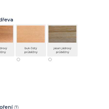
dřeva
drový
buk čistý
jasan jádrový
ěžný
průběžný
průběžný
oření
?