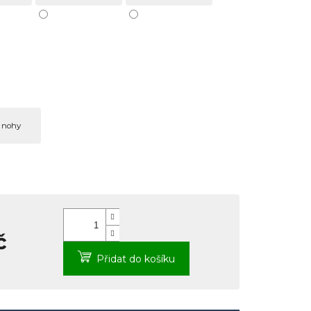
 nohy
č
Měrná
Přidat do košíku
cena: