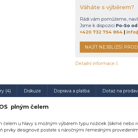
Váháte s výběrem?
Rádi vám pomůžeme, navšti
Jsme k dispozici
Po-So od 
+420 732 754 864
|
info
NAJÍT NEJBLIŽŠÍ PRO
Detailní informace
ry (4)
Diskuze
Doprava a platba
Dotaz na proda
ROS plným čelem
čelem u hlavy s možným výběrem typu nožiček (šikmé nebo rov
eň prvky designové postele s náročnými řemeslnými provedeními 