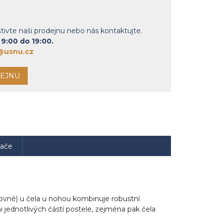
vte naši prodejnu nebo nás kontaktujte.
9:00 do 19:00.
@usnu.cz
DEJNU
vače
né) u čela u nohou kombinuje robustní
jednotlivých částí postele, zejména pak čela