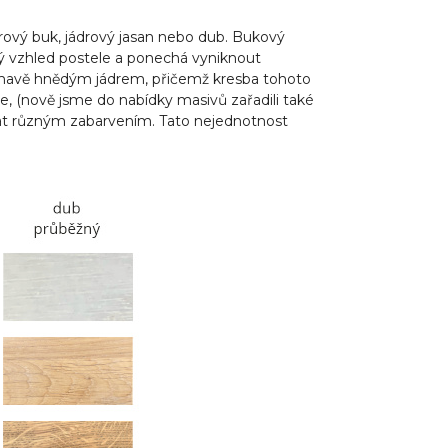
rový buk, jádrový jasan nebo dub. Bukový
tvý vzhled postele a ponechá vyniknout
 tmavě hnědým jádrem, přičemž kresba tohoto
le, (nově jsme do nabídky masivů zařadili také
ovat různým zabarvením. Tato nejednotnost