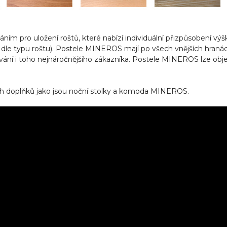
 pro uložení roštů, které nabízí individuální přizpůsobení výšky 
dle typu roštu). Postele MINEROS mají po všech vnějších hranác
ání i toho nejnáročnějšího zákazníka. Postele MINEROS lze obj
ích doplňků jako jsou noční stolky a komoda MINEROS.