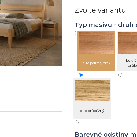
hvězdiček.
Zvolte variantu
Typ masivu - druh 
buk já
buk jádrový cink
průb
dub průběžný
Barevné odstíny m