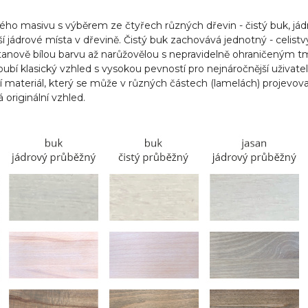
ho masivu s výběrem ze čtyřech různých dřevin - čistý buk, jád
í jádrové místa v dřevině. Čistý buk zachovává jednotný - celis
tanově bílou barvu až narůžovělou s nepravidelně ohraničeným
ubí klasický vzhled s vysokou pevností pro nejnáročnější uživate
dní materiál, který se může v různých částech (lamelách) projev
originální vzhled.