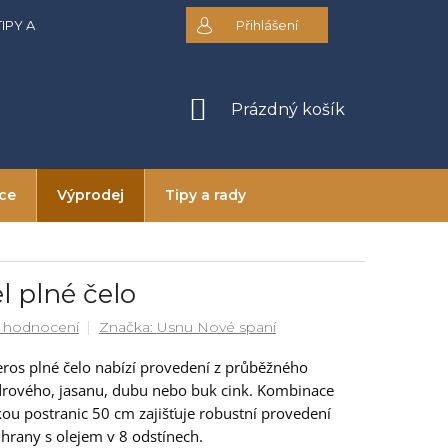
TIPY A RADY
DOPRAVA A PLATBA
Přihlášení
OBCHODNÍ PODMÍNKY
NÁKUPNÍ
Prázdný košík
KOŠÍK
ice
Výprodej
Tipy a rady
 plné čelo
 hodnocení
Značka:
Usnu Nové spaní
ros plné čelo nabízí provedení z průběžného
drového, jasanu, dubu nebo buk cink. Kombinace
kou postranic 50 cm zajišťuje robustní provedení
 hrany s olejem v 8 odstínech.