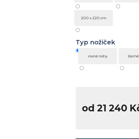
200 x 220 cm
Typ nožiček
rovné nohy
šikmé
od
21 240 K