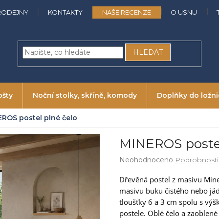
RODEJNY
KONTAKTY
NAŠE RECENZE
O USNU
HLEDAT
ošty
Noční stolky, skříně, komody
Doplňky do ložn
ROS postel plné čelo
MINEROS postel
Průměrné
Neohodnoceno
Podrobnosti
hodnocení
produktu
Dřevěná postel z masivu Mine
je
masivu buku čistého nebo já
0,0
tloušťky 6 a 3 cm spolu s výš
z
postele. Oblé čelo a zaoblené
5