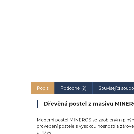
Popis
Podobné (9)
Související soubo
Dřevěná postel z masivu MINE
Moderní postel MINEROS se zaobleným plným 
provedení postele s vysokou nosností a zárov
u hlavy.