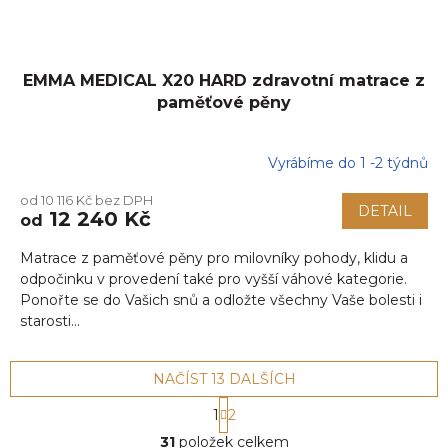
EMMA MEDICAL X20 HARD zdravotní matrace z
paměťové pěny
Vyrábíme do 1 -2 týdnů
Průměrné
hodnocení
od 10 116 Kč bez DPH
produktu
DETAIL
12 240 Kč
od
je
5,0
Matrace z paměťové pěny pro milovníky pohody, klidu a
z
5
odpočinku v provedení také pro vyšší váhové kategorie.
hvězdiček.
Ponořte se do Vašich snů a odložte všechny Vaše bolesti i
starosti...
NAČÍST 13 DALŠÍCH
S
1
2
t
O
r
31
položek celkem