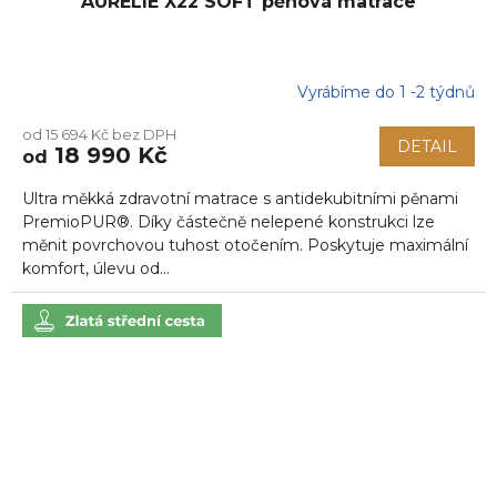
AURELIE X22 SOFT pěnová matrace
Vyrábíme do 1 -2 týdnů
od 15 694 Kč bez DPH
DETAIL
18 990 Kč
od
Ultra měkká zdravotní matrace s antidekubitními pěnami
PremioPUR®. Díky částečně nelepené konstrukci lze
měnit povrchovou tuhost otočením. Poskytuje maximální
komfort, úlevu od...