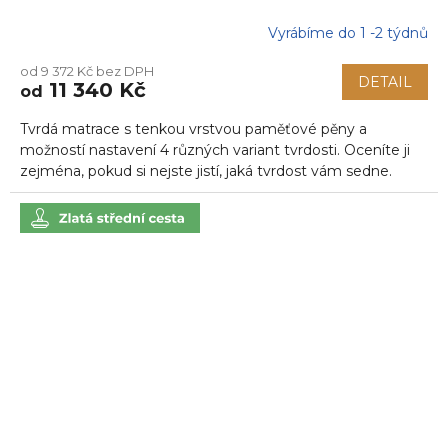
Vyrábíme do 1 -2 týdnů
Průměrné
hodnocení
od 9 372 Kč bez DPH
produktu
DETAIL
11 340 Kč
od
je
5,0
Tvrdá matrace s tenkou vrstvou paměťové pěny a
z
5
možností nastavení 4 různých variant tvrdosti. Oceníte ji
hvězdiček.
zejména, pokud si nejste jistí, jaká tvrdost vám sedne.