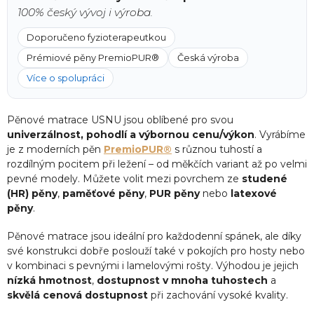
100% český vývoj i výroba.
Doporučeno fyzioterapeutkou
Prémiové pěny PremioPUR®
Česká výroba
Více o spolupráci
Pěnové matrace USNU jsou oblíbené pro svou
univerzálnost, pohodlí a výbornou cenu/výkon
. Vyrábíme
je z moderních pěn
PremioPUR®
s různou tuhostí a
rozdílným pocitem při ležení – od měkčích variant až po velmi
pevné modely. Můžete volit mezi povrchem ze
studené
(HR) pěny
,
paměťové pěny
,
PUR pěny
nebo
latexové
pěny
.
Pěnové matrace jsou ideální pro každodenní spánek, ale díky
své konstrukci dobře poslouží také v pokojích pro hosty nebo
v kombinaci s pevnými i lamelovými rošty. Výhodou je jejich
nízká hmotnost
,
dostupnost v mnoha tuhostech
a
skvělá cenová dostupnost
při zachování vysoké kvality.