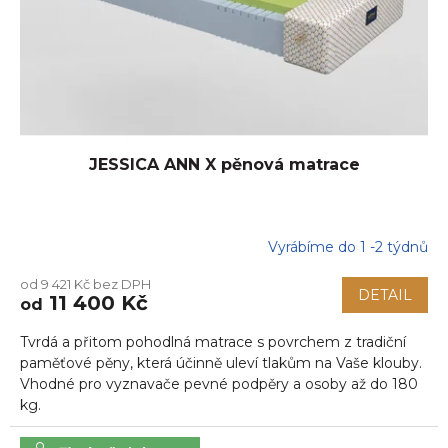
JESSICA ANN X pěnová matrace
Vyrábíme do 1 -2 týdnů
Průměrné
hodnocení
od 9 421 Kč bez DPH
produktu
DETAIL
11 400 Kč
od
je
5,0
Tvrdá a přitom pohodlná matrace s povrchem z tradiční
z
5
paměťové pěny, která účinně uleví tlakům na Vaše klouby.
hvězdiček.
Vhodné pro vyznavače pevné podpěry a osoby až do 180
kg.