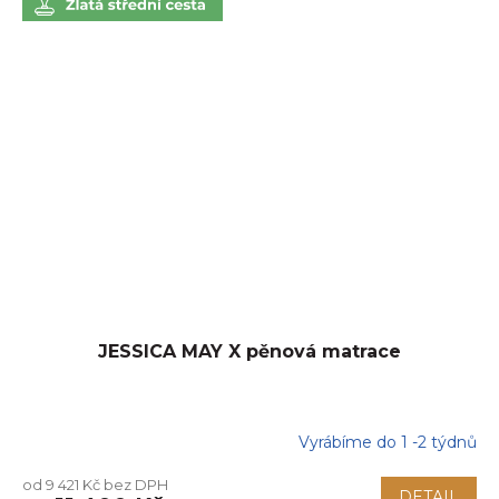
JESSICA MAY X pěnová matrace
Vyrábíme do 1 -2 týdnů
Průměrné
hodnocení
od 9 421 Kč bez DPH
produktu
DETAIL