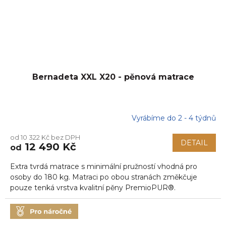
Bernadeta XXL X20 - pěnová matrace
Vyrábíme do 2 - 4 týdnů
Průměrné
hodnocení
od 10 322 Kč bez DPH
produktu
DETAIL
12 490 Kč
od
je
5,0
Extra tvrdá matrace s minimální pružností vhodná pro
z
5
osoby do 180 kg. Matraci po obou stranách změkčuje
hvězdiček.
pouze tenká vrstva kvalitní pěny PremioPUR®.