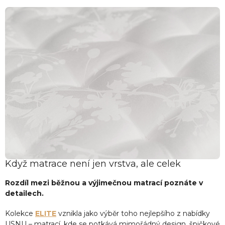
Když matrace není jen vrstva, ale celek
Rozdíl mezi běžnou a výjimečnou matrací poznáte v
detailech.
Kolekce
ELITE
vznikla jako výběr toho nejlepšího z nabídky
USNU – matrací, kde se potkává mimořádný design, špičkové