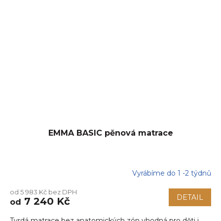
EMMA BASIC pěnová matrace
Vyrábíme do 1 -2 týdnů
Průměrné
hodnocení
od 5 983 Kč bez DPH
produktu
DETAIL
7 240 Kč
od
je
5,0
Tvrdá matrace bez anatomických zón vhodná pro děti i