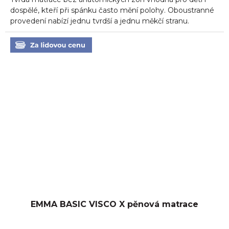
z
5
dospělé, kteří při spánku často mění polohy. Oboustranné
hvězdiček.
provedení nabízí jednu tvrdší a jednu měkčí stranu.
EMMA BASIC VISCO X pěnová matrace