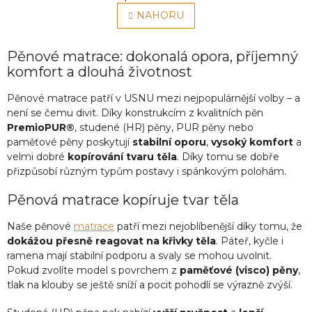
v
á
l
NAHORU
n
á
k
o
d
v
a
Pěnové matrace: dokonalá opora, příjemný
á
c
komfort a dlouhá životnost
n
í
í
p
Pěnové matrace patří v USNU mezi nejpopulárnější volby – a
r
není se čemu divit. Díky konstrukcím z kvalitních pěn
v
PremioPUR®
, studené (HR) pěny, PUR pěny nebo
k
paměťové pěny poskytují
stabilní oporu
,
vysoký komfort
a
y
velmi dobré
kopírování tvaru těla
. Díky tomu se dobře
v
přizpůsobí různým typům postavy i spánkovým polohám.
ý
p
Pěnová matrace kopíruje tvar těla
i
s
Naše pěnové
matrace
patří mezi nejoblíbenější díky tomu, že
u
dokážou přesně reagovat na křivky těla
. Páteř, kyčle i
ramena mají stabilní podporu a svaly se mohou uvolnit.
Pokud zvolíte model s povrchem z
paměťové (visco) pěny
,
tlak na klouby se ještě sníží a pocit pohodlí se výrazně zvýší.