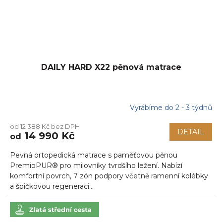
DAILY HARD X22 pěnová matrace
Vyrábíme do 2 - 3 týdnů
Průměrné
hodnocení
od 12 388 Kč bez DPH
produktu
DETAIL
14 990 Kč
od
je
5,0
Pevná ortopedická matrace s paměťovou pěnou
z
5
PremioPUR® pro milovníky tvrdšího ležení. Nabízí
hvězdiček.
komfortní povrch, 7 zón podpory včetně ramenní kolébky
a špičkovou regeneraci...