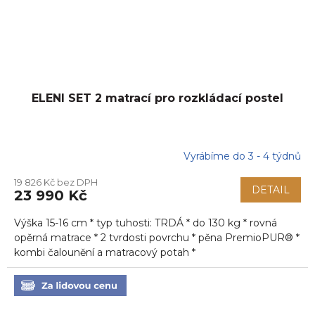
ELENI SET 2 matrací pro rozkládací postel
Vyrábíme do 3 - 4 týdnů
19 826 Kč bez DPH
DETAIL
23 990 Kč
Výška 15-16 cm * typ tuhosti: TRDÁ * do 130 kg * rovná
opěrná matrace * 2 tvrdosti povrchu * pěna PremioPUR® *
kombi čalounění a matracový potah *