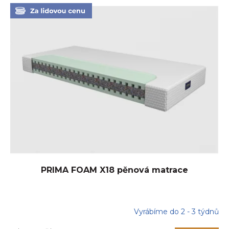
V
ý
p
i
s
p
r
o
d
u
k
t
ů
PRIMA FOAM X18 pěnová matrace
Vyrábíme do 2 - 3 týdnů