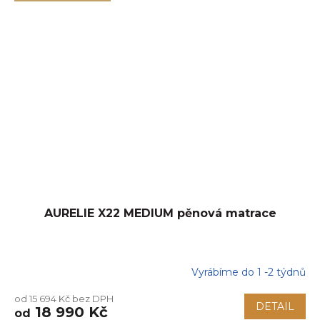
AURELIE X22 MEDIUM pěnová matrace
Vyrábíme do 1 -2 týdnů
Průměrné
hodnocení
od 15 694 Kč bez DPH
produktu
DETAIL
18 990 Kč
od
je