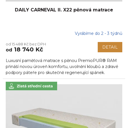
DAILY CARNEVAL II. X22 pěnová matrace
Vyrábíme do 2 - 3 týdnů
Průměrné
hodnocení
od 15 488 Kč bez DPH
produktu
DETAIL
18 740 Kč
od
je
5,0
Luxusní paměťová matrace s pěnou PremioPUR® RAM
z
5
přináší novou úroveň komfortu, uvolnění kloubů a zdravé
hvězdiček.
podpory páteře pro skutečně regenerující spánek.