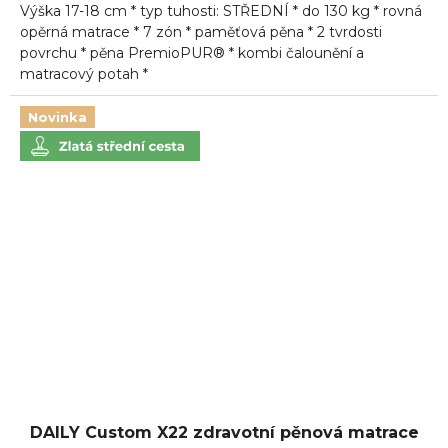
Výška 17-18 cm * typ tuhosti: STŘEDNÍ * do 130 kg * rovná
opěrná matrace * 7 zón * paměťová pěna * 2 tvrdosti
povrchu * pěna PremioPUR® * kombi čalounění a
matracový potah *
Novinka
DAILY Custom X22 zdravotní pěnová matrace