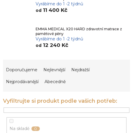
Vyrábíme do 1 -2 týdnů
11 400 Kč
od
EMMA MEDICAL X20 HARD zdravotní matrace z
paměťové pěny
Vyrábíme do 1 -2 týdnů
12 240 Kč
od
Ř
a
Doporučujeme
Nejlevnější
Nejdražší
z
e
Nejprodávanější
Abecedně
n
í
p
r
o
d
u
Na skladě
0