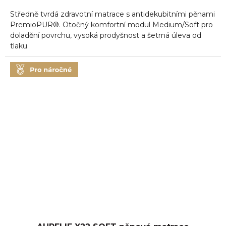
5,0
Středně tvrdá zdravotní matrace s antidekubitními pěnami
z
5
PremioPUR®. Otočný komfortní modul Medium/Soft pro
hvězdiček.
doladění povrchu, vysoká prodyšnost a šetrná úleva od
tlaku.