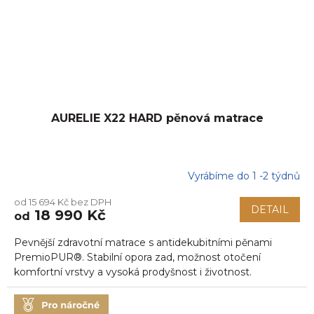
AURELIE X22 HARD pěnová matrace
Vyrábíme do 1 -2 týdnů
Průměrné
hodnocení
od 15 694 Kč bez DPH
produktu
DETAIL
18 990 Kč
od
je
5,0
Pevnější zdravotní matrace s antidekubitními pěnami
z
5
PremioPUR®. Stabilní opora zad, možnost otočení
hvězdiček.
komfortní vrstvy a vysoká prodyšnost i životnost.