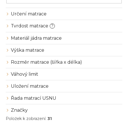
k
t
ů
Určení matrace
Tvrdost matrace
?
Materiál jádra matrace
Výška matrace
Rozměr matrace (šířka x délka)
Váhový limit
Uložení matrace
Řada matrací USNU
Značky
Položek k zobrazení:
31