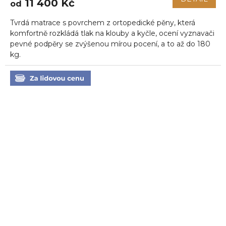
11 400 Kč
od
je
5,0
Tvrdá matrace s povrchem z ortopedické pěny, která
z
5
komfortně rozkládá tlak na klouby a kyčle, ocení vyznavači
hvězdiček.
pevné podpěry se zvýšenou mírou pocení, a to až do 180
kg.