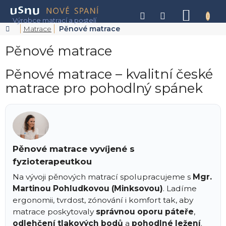
Přejít
na
NÁKU
obsah
KOŠÍK
Domů
Matrace
Pěnové matrace
Pěnové matrace
Pěnové matrace – kvalitní české
matrace pro pohodlný spánek
Pěnové matrace vyvíjené s
fyzioterapeutkou
Na vývoji pěnových matrací spolupracujeme s
Mgr.
Martinou Pohludkovou (Minksovou)
. Ladíme
ergonomii, tvrdost, zónování i komfort tak, aby
matrace poskytovaly
správnou oporu páteře
,
odlehčení tlakových bodů
a
pohodlné ležení
.