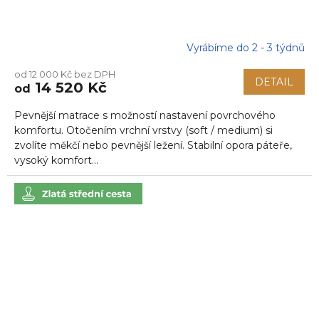
Vyrábíme do 2 - 3 týdnů
Průměrné
hodnocení
od 12 000 Kč bez DPH
produktu
DETAIL
14 520 Kč
od
je
5,0
Pevnější matrace s možností nastavení povrchového
z
5
komfortu. Otočením vrchní vrstvy (soft / medium) si
hvězdiček.
zvolíte měkčí nebo pevnější ležení. Stabilní opora páteře,
vysoký komfort...