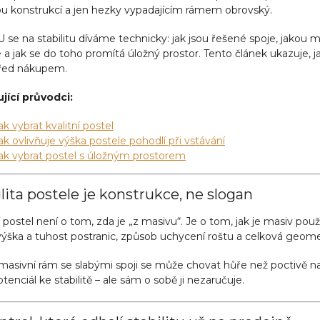
ou konstrukcí a jen hezky vypadajícím rámem obrovský.
se na stabilitu díváme technicky: jak jsou řešené spoje, jakou m
 a jak se do toho promítá úložný prostor. Tento článek ukazuje, j
před nákupem.
jící průvodci:
ak vybrat kvalitní postel
ak ovlivňuje výška postele pohodlí při vstávání
ak vybrat postel s úložným prostorem
lita postele je konstrukce, ne slogan
í postel není o tom, zda je „z masivu“. Je o tom, jak je masiv pou
výška a tuhost postranic, způsob uchycení roštu a celková geome
asivní rám se slabými spoji se může chovat hůře než poctivě nav
tenciál ke stabilitě – ale sám o sobě ji nezaručuje.