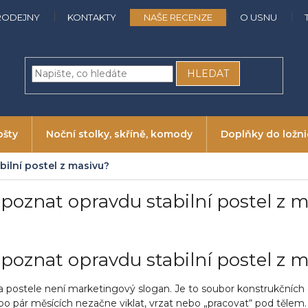
RODEJNY
KONTAKTY
NAŠE RECENZE
O USNU
HLEDAT
ošty
Noční stolky, skříně, komody
Doplňky do ložn
bilní postel z masivu?
 poznat opravdu stabilní postel z 
 poznat opravdu stabilní postel z 
ta postele není marketingový slogan. Je to soubor konstrukčních 
po pár měsících nezačne viklat, vrzat nebo „pracovat“ pod tělem. 