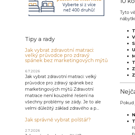
10 ko
Tyto v
nábytk
T
V
Tipy a rady
S
U
Jak vybrat zdravotní matraci:
velký průvodce pro zdravý
M
spánek bez marketingových mýtů
T
Z
6.7.2026
Z
Jak vybrat zdravotní matraci: velký
průvodce pro zdravý spánek bez
marketingových mýtů Zdravotní
Nejča
matrace není kouzelné řešení na
všechny problémy se zády. Je to ale
Pokud 
velmi důležitý základ zdravého a p...
N
Jak správně vybrat polštář?
T
r
2.7.2026
p