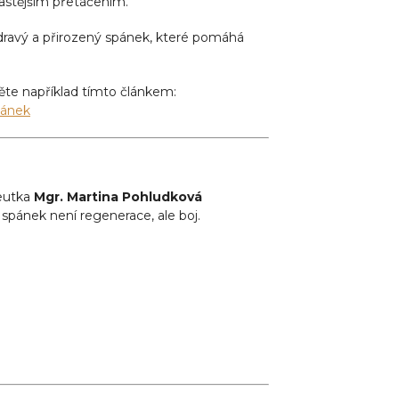
častějším přetáčením.
dravý a přirozený spánek, které pomáhá
ěte například tímto článkem:
pánek
peutka
Mgr. Martina Pohludková
yž spánek není regenerace, ale boj.