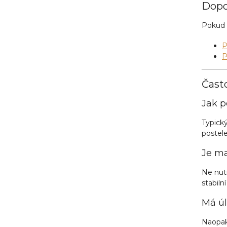
Dopo
Pokud 
P
P
Čast
Jak p
Typický
postele
Je ma
Ne nut
stabiln
Má úl
Naopak