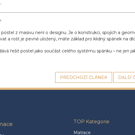
.
r
í postel z masivu není o designu. Je o konstrukci, spojích a geome
at a rošt je pevně uložený, máte základ pro klidný spánek na dl
ává řešit postel jako součást celého systému spánku – ne jen ja
PŘEDCHOZÍ ČLÁNEK
DALŠÍ 
TOP Kategorie
rmace
Matrace