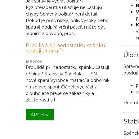
Jak správně vybrat polštář?
N
Fyzioterapeutka ukazuje nejčastější
V
chyby Správný polštář není detail.
p
Pokud je příliš nízký, příliš vysoký nebo
K
špatně podpírá krční páteř, může být
v
jedním z důvodů, proč...
s
Proč lidé při nedostatku spánku
častěji přibírají?
Úložn
16.5.2026
Správn
Proč lidé při nedostatku spánku častěji
posiluj
přibírají? Stanislav Šabršula – USNU
nové spaní Výrobce matrací a odborník
p
na zdravé spaní. Článek vychází z
z
dlouholeté praxe se zákazníky a
zkušeností s t...
Podrob
ARCHIV
Stab
Spánek 