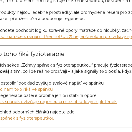
e“, tělo to během noci registruje mikro-nestabilitou, neklidem a 
rodukty nejsou léčebné prostředky, ale promyšlené řešení pro z
zet přetížení těla a podporuje regeneraci.
chcete pochopit logiku správné opory matrace do hloubky, začn
sou matrace s pěnami PremioPUR® nejlepší volbou pro zdravý s
 toho říká fyzioterapie
cích sekce „Zdravý spánek s fyzioterapeutkou“ pracuje fyziotera
ová)
s tím, co lidé reálně prožívají – a jaké signály tělo posílá, kd
estabilní podklad zvyšuje svalové napětí ve spánku.
o nám tělo říká ve spánku
egenerace páteře probíhá jen při stabilní opoře.
ak spánek ovlivňuje regeneraci meziobratlových plotének
řehled odborných článků najdete zde:
 spánek s fyzioterapeutkou