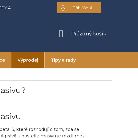
TIPY A RADY
DOPRAVA A PLATBA
Přihlášení
OBCHODNÍ PODMÍNKY
NÁKUPNÍ
Prázdný košík
KOŠÍK
ice
Výprodej
Tipy a rady
masivu?
masivu
detailů, které rozhodují o tom, zda se
A právě u postelí z masivu je rozdíl mezi