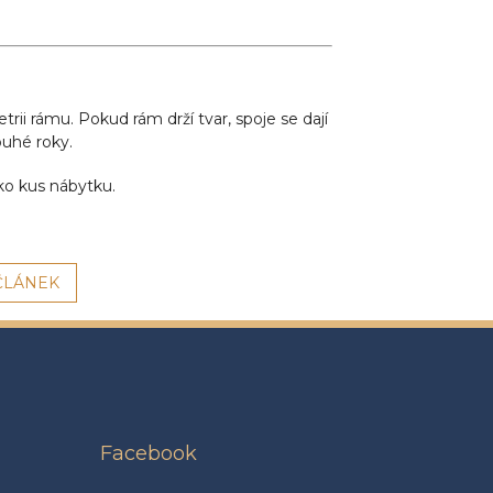
trii rámu. Pokud rám drží tvar, spoje se dají
ouhé roky.
ko kus nábytku.
ČLÁNEK
Facebook