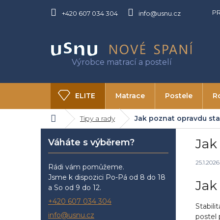
Přejít
P
na
+420 607 034 304
info@usnu.cz
obsah
ELITE
Matrace
Postele
R
Domů
Tipy a rady
Jak poznat opravdu sta
O USNU
Kontakty
P
Jak
Váháte s výběrem?
o
s
25.1.2026
t
Rádi vám pomůžeme.
r
Jsme k dispozici Po-Pá od 8 do 18
Jak
a
a So od 9 do 12.
n
+420 607 034 304
Stabili
n
info@usnu.cz
postel 