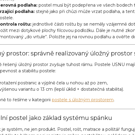
erovná podlaha:
postel musí být podepřena ve všech bodech tak
rzající podlaha:
stejně jako při chůzi může vrzat podlaha, a ten
ostele.
ontrola roštu:
jednotlivé části roštu by se neměly vzájemně do
ložit mezi dotykové plochy filcovou podložku. Dále je nutné zkon
montovaný „do vrtule“. Položte jej na rovnou podlahu a ověřte d
ý prostor: správně realizovaný úložný prostor 
ě řešený úložný prostor zvyšuje tuhost rámu. Postele USNU mají 
í pevnost a stabilitu postele:
rotažení postranic a výplně čela u nohou až po zem,
výšenou variantu o 13 cm (lepší úklid + dostatečná stabilita).
ně to řešíme v kategorii
postele s úložným prostorem
.
ilní postel jako základ systému spánku
je systém, ne jen produkt. Postel, rošt, matrace a polštář fungu