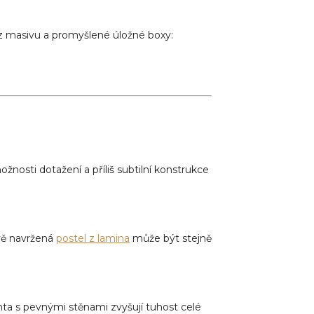
 z masivu a promyšlené úložné boxy:
nosti dotažení a příliš subtilní konstrukce
vě navržená
postel z lamina
může být stejně
ta s pevnými stěnami zvyšují tuhost celé