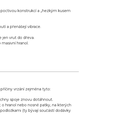
zi poctivou konstrukcí a „hezkým kusem
tí a přenášejí vibrace.
 jen vrut do dřeva.
 masivní hranol.
říčiny vrzání zejména tyto:
echny spoje znovu dotáhnout.
 o hranol nebo nosné patky, na kterých
i podložkami (ty bývají součástí dodávky