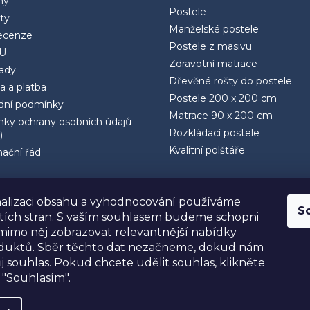
ny
Postele
ty
Manželské postele
ecenze
Postele z masivu
U
Zdravotní matrace
rady
Dřevěné rošty do postele
a a platba
Postele 200 x 200 cm
ní podmínky
Matrace 90 x 200 cm
ky ochrany osobních údajů
Rozkládací postele
)
Kvalitní polštáře
ační řád
alizaci obsahu a vyhodnocování používáme
S
etích stran. S vaším souhlasem budeme schopni
mimo něj zobrazovat relevantnější nabídky
oduktů. Sběr těchto dat nezačneme, dokud nám
j souhlas. Pokud chcete udělit souhlas, klikněte
 "Souhlasím".