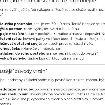
ntrol, které odhalí stabilitu už na prodejně
ěci lze ověřit ještě před nákupem. Právě zde se ukáže rozdíl me
u“.
loušťka postranic:
ideál je cca 30–40 mm. Tenké bočnice se krou
ýška postranic:
čím vyšší, tím větší tuhost rámu.
poje v rozích:
šroub + podložka + matice a masivní čepování. Ne
ložení roštu:
kovové patky ve třech bodech (kraje a střed) nebo
ožnost dotažení spojů:
po letech provozu zásadní věc.
uhost čela:
viklavé čelo = vibrující rám.
atlačení do rohu postele:
rám se nesmí kroutit do „vrtule“.
vuk při pohybu:
žádné lupnutí, křupnutí ani vrznutí.
stější důvody vrzání
jsou dodrženy základní podmínky pevné konstrukce, mohou být p
edotažené šrouby:
po prvních měsících provozu je vhodné vš
ření roštu o rám:
spodní plocha obvodu rámu roštu se může třít
ošt leží. Řešením je vypodložení třecích ploch textilními filcovým
ostele).