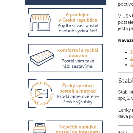
í
poctiv
p
a
V USNU 
n
postele
e
ještě 
l
Navazu
J
J
J
Stabi
Stabiln
spojů, 
Lehký m
dává po