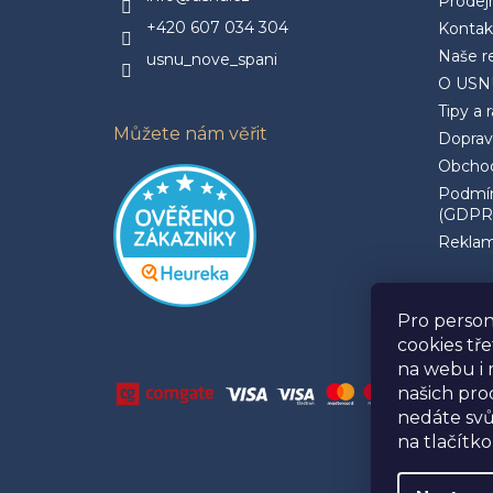
Prodej
+420 607 034 304
Kontak
Naše r
usnu_nove_spani
O USN
Tipy a 
Můžete nám věřit
Doprav
Obchod
Podmín
(GDPR
Reklam
Pro person
cookies tř
na webu i 
našich pr
nedáte svů
na tlačítko