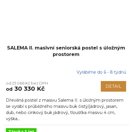
SALEMA II. masivní seniorská postel s úložným
prostorem
Vyrábíme do 6 - 8 týdnů
od 25 066 Kč bez DPH
DETAIL
30 330 Kč
od
Dřevěná postel z masivu Salema II. s úložným prostorem
se vyrábí s průběžného masivu buk čistý/jádrový, jasan,
dub, nebo cinkový buk jádrový, tloušťka masivu 4 cm,
výška...
Záruka 5 let