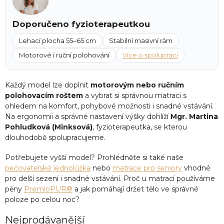
Doporučeno fyzioterapeutkou
Lehací plocha 55–65 cm
Stabilní masivní rám
Motorové i ruční polohování
Více o spolupráci
Každý model lze doplnit
motorovým nebo ručním
polohovacím roštem
a vybrat si správnou matraci s
ohledem na komfort, pohybové možnosti i snadné vstávání.
Na ergonomii a správné nastavení výšky dohlíží
Mgr. Martina
Pohludková (Minksová)
, fyzioterapeutka, se kterou
dlouhodobě spolupracujeme.
Potřebujete vyšší model? Prohlédněte si také naše
pečovatelské jednolůžka
nebo
matrace pro seniory
vhodné
pro delší sezení i snadné vstávání. Proč u matrací používáme
pěny
PremioPUR®
a jak pomáhají držet tělo ve správné
poloze po celou noc?
Nejprodávanější