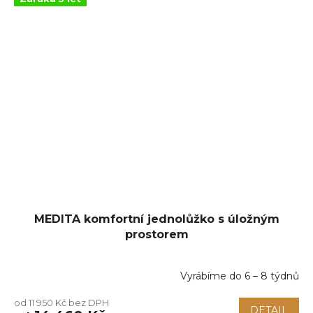
MEDITA komfortní jednolůžko s úložným
prostorem
Vyrábíme do 6 – 8 týdnů
Průměrné
hodnocení
od 11 950 Kč bez DPH
produktu
DETAIL