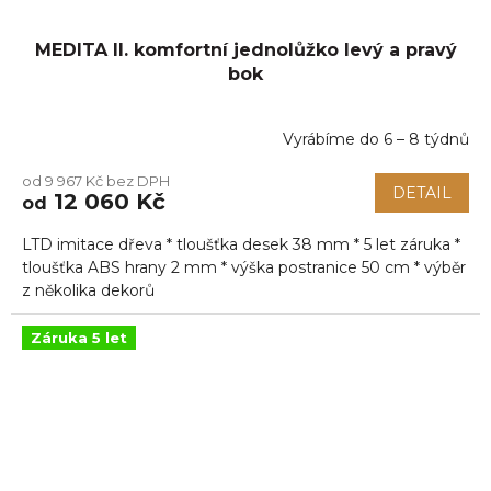
MEDITA II. komfortní jednolůžko levý a pravý
bok
Vyrábíme do 6 – 8 týdnů
Průměrné
hodnocení
od 9 967 Kč bez DPH
produktu
DETAIL
12 060 Kč
od
je
5,0
LTD imitace dřeva * tloušťka desek 38 mm * 5 let záruka *
z
5
tloušťka ABS hrany 2 mm * výška postranice 50 cm * výběr
hvězdiček.
z několika dekorů
Záruka 5 let