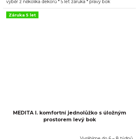
výběr z několika dekorů * 5 let záruka * pravý bok
Záruka 5 let
MEDITA I. komfortní jednolůžko s úložným
prostorem levý bok
Vyrábíme do 6 – 8 týdnů