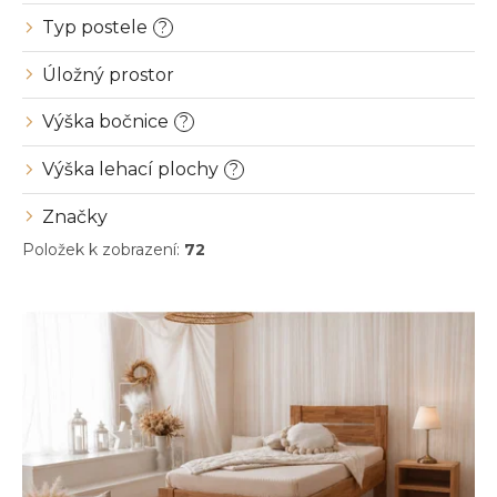
Typ postele
?
Úložný prostor
Výška bočnice
?
Výška lehací plochy
?
Značky
Položek k zobrazení:
72
V
ý
p
i
s
p
r
o
d