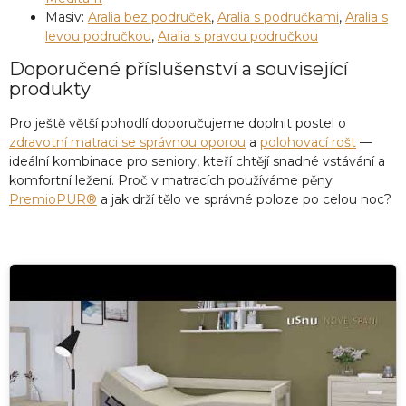
Masiv:
Aralia bez područek
,
Aralia s područkami
,
Aralia s
levou područkou
,
Aralia s pravou područkou
Doporučené příslušenství a související
produkty
Pro ještě větší pohodlí doporučujeme doplnit postel o
zdravotní matraci se správnou oporou
a
polohovací rošt
—
ideální kombinace pro seniory, kteří chtějí snadné vstávání a
komfortní ležení. Proč v matracích používáme pěny
PremioPUR®
a jak drží tělo ve správné poloze po celou noc?