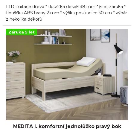
5,0
LTD imitace dřeva * tloušťka desek 38 mm * 5 let záruka *
z
5
tloušťka ABS hrany 2 mm * výška postranice 50 cm * výběr
hvězdiček.
z několika dekorů
Záruka 5 let
MEDITA I. komfortní jednolůžko pravý bok