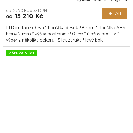
Průměrné
hodnocení
od 12 570 Kč bez DPH
produktu
DETAIL
15 210 Kč
od
je
5,0
LTD imitace dřeva * tloušťka desek 38 mm * tloušťka ABS
z
5
hrany 2 mm * výška postranice 50 cm * úložný prostor *
hvězdiček.
výběr z několika dekorů * 5 let záruka * levý bok
Záruka 5 let