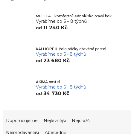
MEDITA I. komfortní jednolůžko pravý bok
Vyrábíme do 6 – 8 týdnů
11 240 Kč
od
KALLIOPE II. čelo příčky dřevěná postel
Vyrábíme do 6 - 8 týdnů
23 680 Kč
od
AKIMA postel
Vyrábíme do 6 - 8 týdnů
34 730 Kč
od
Ř
a
Doporučujeme
Nejlevnější
Nejdražší
z
e
Nejprodávanější
Abecedně