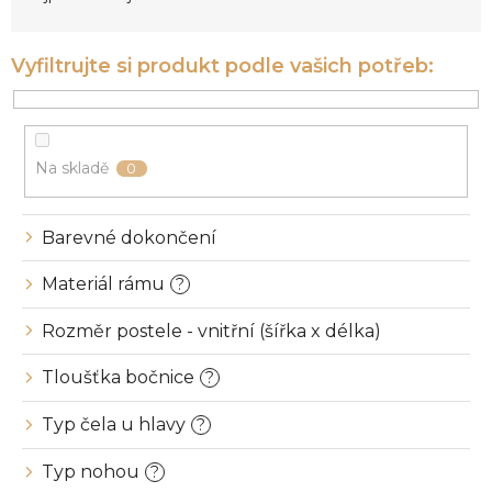
n
í
p
r
o
d
u
Na skladě
0
k
t
ů
Barevné dokončení
Materiál rámu
?
Rozměr postele - vnitřní (šířka x délka)
Tloušťka bočnice
?
Typ čela u hlavy
?
Typ nohou
?