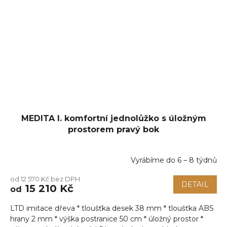
MEDITA I. komfortní jednolůžko s úložným
prostorem pravý bok
Vyrábíme do 6 – 8 týdnů
od 12 570 Kč bez DPH
DETAIL
15 210 Kč
od
LTD imitace dřeva * tloušťka desek 38 mm * tloušťka ABS
hrany 2 mm * výška postranice 50 cm * úložný prostor *