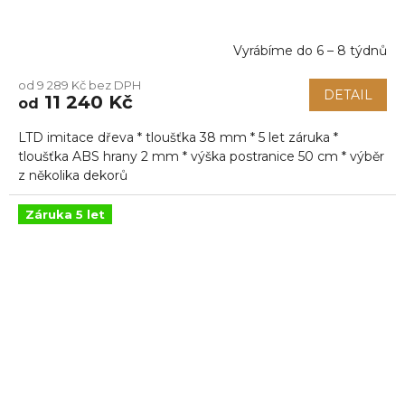
Vyrábíme do 6 – 8 týdnů
Průměrné
hodnocení
od 9 289 Kč bez DPH
produktu
DETAIL
11 240 Kč
od
je
5,0
LTD imitace dřeva * tloušťka 38 mm * 5 let záruka *
z
5
tloušťka ABS hrany 2 mm * výška postranice 50 cm * výběr
hvězdiček.
z několika dekorů
Záruka 5 let