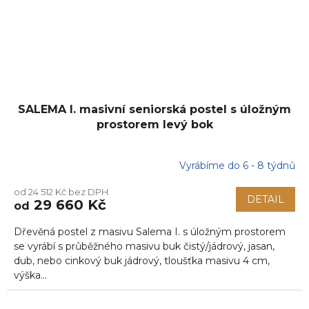
SALEMA I. masivní seniorská postel s úložným
prostorem levý bok
Vyrábíme do 6 - 8 týdnů
od 24 512 Kč bez DPH
DETAIL
29 660 Kč
od
Dřevěná postel z masivu Salema I. s úložným prostorem
se vyrábí s průběžného masivu buk čistý/jádrový, jasan,
dub, nebo cinkový buk jádrový, tloušťka masivu 4 cm,
výška...