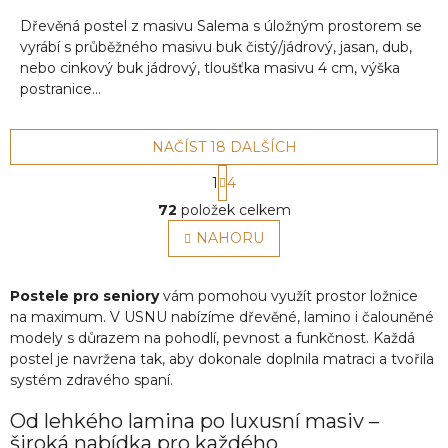
Dřevěná postel z masivu Salema s úložným prostorem se
vyrábí s průběžného masivu buk čistý/jádrový, jasan, dub,
nebo cinkový buk jádrový, tloušťka masivu 4 cm, výška
postranice...
NAČÍST 18 DALŠÍCH
S
1
4
t
O
r
72
položek celkem
v
á
l
NAHORU
n
á
k
o
d
v
a
Postele pro seniory
vám pomohou využít prostor ložnice
á
c
na maximum. V USNU nabízíme dřevěné, lamino i čalouněné
n
í
modely s důrazem na pohodlí, pevnost a funkčnost. Každá
í
p
postel je navržena tak, aby dokonale doplnila matraci a tvořila
r
systém zdravého spaní.
v
k
Od lehkého lamina po luxusní masiv –
y
široká nabídka pro každého
v