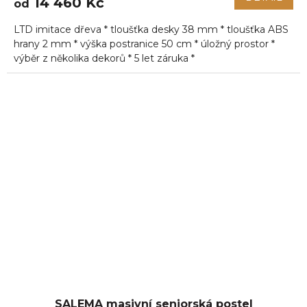
14 460 Kč
od
je
5,0
LTD imitace dřeva * tloušťka desky 38 mm * tloušťka ABS
z
5
hrany 2 mm * výška postranice 50 cm * úložný prostor *
hvězdiček.
výběr z několika dekorů * 5 let záruka *
SALEMA masivní seniorská postel