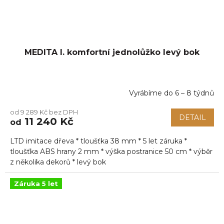
MEDITA I. komfortní jednolůžko levý bok
Vyrábíme do 6 – 8 týdnů
Průměrné
hodnocení
od 9 289 Kč bez DPH
produktu
DETAIL
11 240 Kč
od
je
5,0
LTD imitace dřeva * tloušťka 38 mm * 5 let záruka *
z
5
tloušťka ABS hrany 2 mm * výška postranice 50 cm * výběr
hvězdiček.
z několika dekorů * levý bok
Záruka 5 let