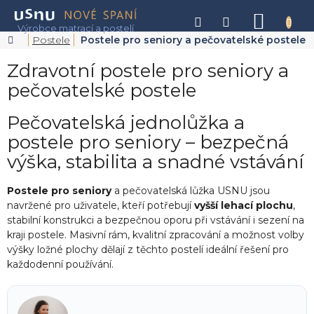
Přejít
na
NÁKU
obsah
KOŠÍK
Domů
Postele
Postele pro seniory a pečovatelské postele
Zdravotní postele pro seniory a
pečovatelské postele
Pečovatelská jednolůžka a
postele pro seniory – bezpečná
výška, stabilita a snadné vstávání
Postele pro seniory
a pečovatelská lůžka USNU jsou
navržené pro uživatele, kteří potřebují
vyšší lehací plochu
,
stabilní konstrukci a bezpečnou oporu při vstávání i sezení na
kraji postele. Masivní rám, kvalitní zpracování a možnost volby
výšky ložné plochy dělají z těchto postelí ideální řešení pro
každodenní používání.