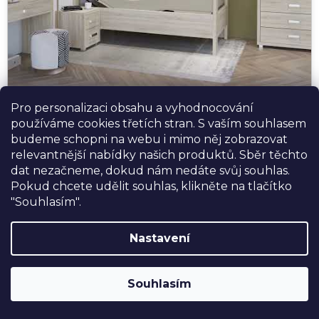
Pro personalizaci obsahu a vyhodnocování
používáme cookies třetích stran. S vaším souhlasem
budeme schopni na webu i mimo něj zobrazovat
▶ Podívejte se na video ukázku postele Medita
relevantnější nabídky našich produktů. Sběr těchto
dat nezačneme, dokud nám nedáte svůj souhlas.
Pokud chcete udělit souhlas, klikněte na tlačítko
"Souhlasím".
Praktický průvodce výběrem postele
pro seniora
Nastavení
SLEVA 10%
na postele, matrace a doplňky
Nejste si jistí optimálním modelem? Přečtěte si náš
značky USNU® s kódem
USNU10
. Navíc
článek
Jak vybrat postel pro seniora
— najdete tam
Souhlasím
DOPRAVA ZDARMA při nákupu nad
rady, tipy a doporučení podle způsobu použití, mobility
30.000,-
.
a potřeb uživatele.