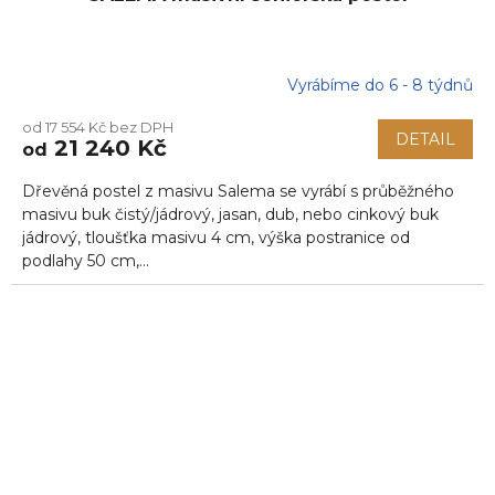
Vyrábíme do 6 - 8 týdnů
od 17 554 Kč bez DPH
DETAIL
21 240 Kč
od
Dřevěná postel z masivu Salema se vyrábí s průběžného
masivu buk čistý/jádrový, jasan, dub, nebo cinkový buk
jádrový, tloušťka masivu 4 cm, výška postranice od
podlahy 50 cm,...