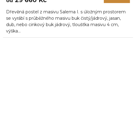
od
Dřevěná postel z masivu Salema I. s úložným prostorem
se vyrábí s průběžného masivu buk čistý/jádrový, jasan,
dub, nebo cinkový buk jádrový, tloušťka masivu 4 cm,
výška...