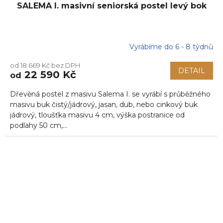
SALEMA I. masivní seniorská postel levý bok
Vyrábíme do 6 - 8 týdnů
od 18 669 Kč bez DPH
DETAIL
22 590 Kč
od
Dřevěná postel z masivu Salema I. se vyrábí s průběžného
masivu buk čistý/jádrový, jasan, dub, nebo cinkový buk
jádrový, tloušťka masivu 4 cm, výška postranice od
podlahy 50 cm,...