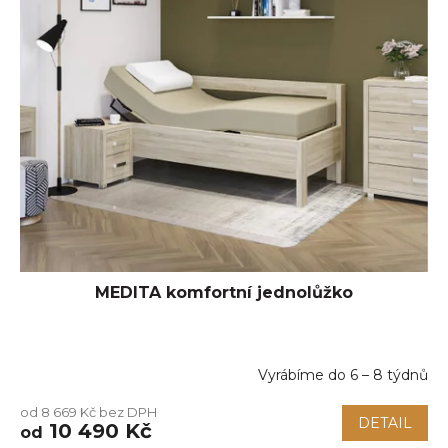
MEDITA komfortní jednolůžko
Vyrábíme do 6 – 8 týdnů
Průměrné
hodnocení
od 8 669 Kč bez DPH
produktu
DETAIL
10 490 Kč
od
je