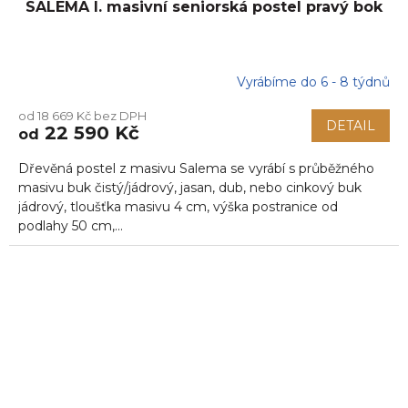
SALEMA I. masivní seniorská postel pravý bok
Vyrábíme do 6 - 8 týdnů
od 18 669 Kč bez DPH
DETAIL
22 590 Kč
od
Dřevěná postel z masivu Salema se vyrábí s průběžného
masivu buk čistý/jádrový, jasan, dub, nebo cinkový buk
jádrový, tloušťka masivu 4 cm, výška postranice od
podlahy 50 cm,...