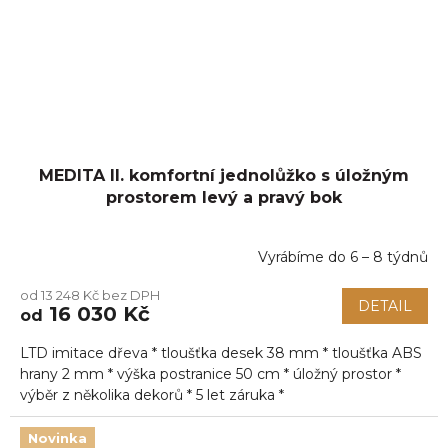
MEDITA II. komfortní jednolůžko s úložným
prostorem levý a pravý bok
Vyrábíme do 6 – 8 týdnů
Průměrné
hodnocení
od 13 248 Kč bez DPH
produktu
DETAIL
16 030 Kč
od
je
5,0
LTD imitace dřeva * tloušťka desek 38 mm * tloušťka ABS
z
5
hrany 2 mm * výška postranice 50 cm * úložný prostor *
hvězdiček.
výběr z několika dekorů * 5 let záruka *
Novinka