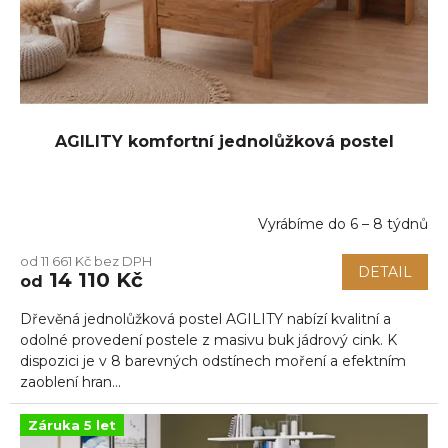
u
k
t
ů
AGILITY komfortní jednolůžková postel
Vyrábíme do 6 – 8 týdnů
od 11 661 Kč bez DPH
DETAIL
14 110 Kč
od
Dřevěná jednolůžková postel AGILITY nabízí kvalitní a
odolné provedení postele z masivu buk jádrový cink. K
dispozici je v 8 barevných odstínech moření a efektním
zaoblení hran...
Záruka 5 let