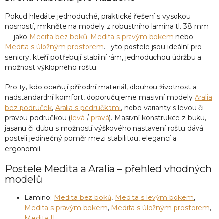
ý
Pokud hledáte jednoduché, praktické řešení s vysokou
p
nosností, mrkněte na modely z robustního lamina tl. 38 mm
i
s
— jako
Medita bez boků
,
Medita s pravým bokem
nebo
u
Medita s úložným prostorem
. Tyto postele jsou ideální pro
seniory, kteří potřebují stabilní rám, jednoduchou údržbu a
možnost výklopného roštu.
Pro ty, kdo oceňují přírodní materiál, dlouhou životnost a
nadstandardní komfort, doporučujeme masivní modely
Aralia
bez područek
,
Aralia s područkami
, nebo varianty s levou či
pravou područkou (
levá
/
pravá
). Masivní konstrukce z buku,
jasanu či dubu s možností výškového nastavení roštu dává
posteli jedinečný poměr mezi stabilitou, elegancí a
ergonomií.
Postele Medita a Aralia – přehled vhodných
modelů
Lamino:
Medita bez boků
,
Medita s levým bokem
,
Medita s pravým bokem
,
Medita s úložným prostorem
,
Medita II