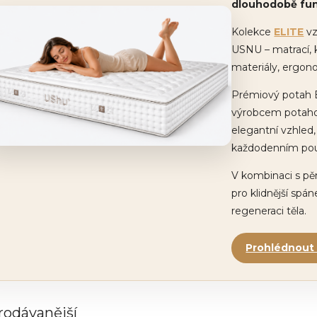
dlouhodobě fun
Kolekce
ELITE
vz
USNU – matrací, 
materiály, ergon
Prémiový potah EL
výrobcem potahov
elegantní vzhled, 
každodenním pou
V kombinaci s p
pro klidnější spán
regeneraci těla.
Prohlédnout 
rodávanější