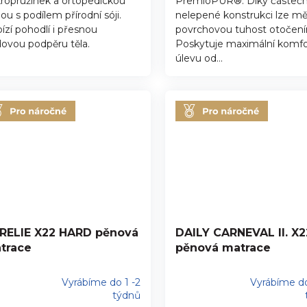
ropružinek a ortopedickou
PremioPUR®. Díky částeč
ou s podílem přírodní sóji.
nelepené konstrukci lze mě
ízí pohodlí i přesnou
povrchovou tuhost otočen
ovou podpěru těla.
Poskytuje maximální komfo
úlevu od...
RELIE X22 HARD pěnová
DAILY CARNEVAL II. X2
trace
pěnová matrace
Vyrábíme do 1 -2
Vyrábíme do
ůměrné
Průměrné
týdnů
nocení
hodnocení