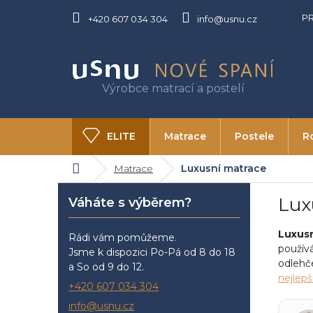
Přejít
P
na
+420 607 034 304
info@usnu.cz
obsah
ELITE
Matrace
Postele
R
Domů
Matrace
Luxusní matrace
O USNU
Kontakty
P
Lux
Váháte s výběrem?
o
s
Luxus
t
Rádi vám pomůžeme.
použí
r
Jsme k dispozici Po-Pá od 8 do 18
odlehč
a
a So od 9 do 12.
nejlepš
n
+420 607 034 304
n
info@usnu.cz