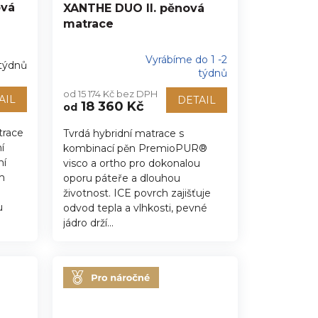
ová
XANTHE DUO II. pěnová
matrace
Vyrábíme do 1 -2
 týdnů
Průměrné
týdnů
hodnocení
od 15 174 Kč bez DPH
produktu
AIL
DETAIL
18 360 Kč
od
je
5,0
trace
Tvrdá hybridní matrace s
z
í
kombinací pěn PremioPUR®
5
hvězdiček.
ní
visco a ortho pro dokonalou
m
oporu páteře a dlouhou
životnost. ICE povrch zajišťuje
u
odvod tepla a vlhkosti, pevné
jádro drží...