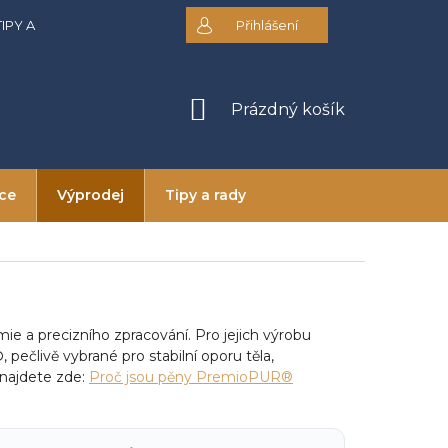
TIPY A RADY
DOPRAVA A PLATBA
Přihlášení
OBCHODNÍ PODMÍNKY
NÁKUPNÍ
Prázdný košík
KOŠÍK
ice
Výprodej
Tipy a rady
ie a precizního zpracování. Pro jejich výrobu
®
, pečlivě vybrané pro stabilní oporu těla,
 najdete zde:
Proč jsou pěny PremioPUR®