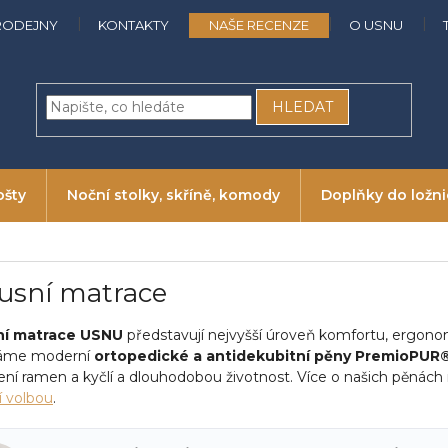
RODEJNY
KONTAKTY
NAŠE RECENZE
O USNU
HLEDAT
ošty
Noční stolky, skříně, komody
Doplňky do ložn
usní matrace
ní matrace USNU
představují nejvyšší úroveň komfortu, ergonom
váme moderní
ortopedické a antidekubitní pěny PremioPUR
ení ramen a kyčlí a dlouhodobou životnost. Více o našich pěnách
í volbou
.