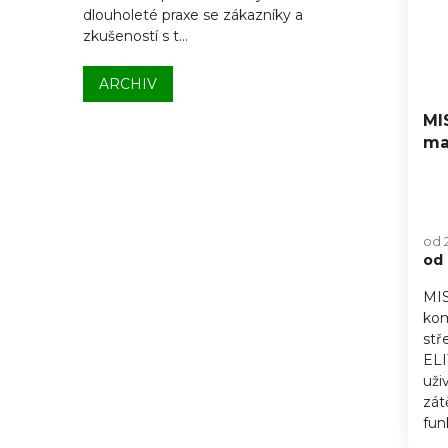
dlouholeté praxe se zákazníky a
zkušeností s t...
ARCHIV
MI
ma
od 
od
MIS
kom
stř
ELI
uži
zát
fun