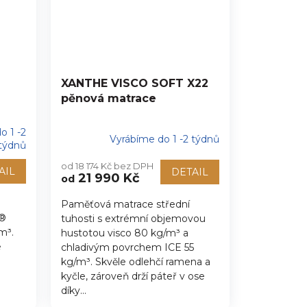
XANTHE VISCO SOFT X22
pěnová matrace
o 1 -2
Vyrábíme do 1 -2 týdnů
týdnů
od 18 174 Kč bez DPH
AIL
DETAIL
21 990 Kč
od
Paměťová matrace střední
R®
tuhosti s extrémní objemovou
m³.
hustotou visco 80 kg/m³ a
é
chladivým povrchem ICE 55
kg/m³. Skvěle odlehčí ramena a
kyčle, zároveň drží páteř v ose
díky...