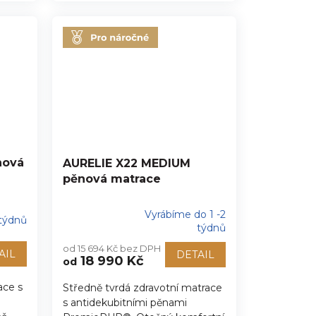
nová
AURELIE X22 MEDIUM
pěnová matrace
Vyrábíme do 1 -2
 týdnů
Průměrné
týdnů
hodnocení
od 15 694 Kč bez DPH
produktu
AIL
DETAIL
18 990 Kč
od
je
5,0
ace s
Středně tvrdá zdravotní matrace
z
s antidekubitními pěnami
5