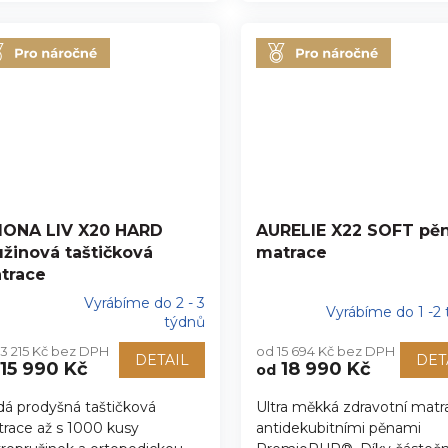
IONA LIV X20 HARD
AURELIE X22 SOFT pě
užinová taštičková
matrace
trace
Vyrábíme do 2 - 3
Vyrábíme do 1 -2
ůměrné
týdnů
nocení
13 215 Kč bez DPH
od 15 694 Kč bez DPH
duktu
DETAIL
DET
15 990 Kč
18 990 Kč
od
dá prodyšná taštičková
Ultra měkká zdravotní matr
race až s 1000 kusy
antidekubitními pěnami
zdiček.