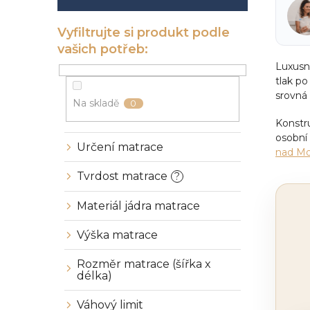
í
p
a
n
e
Luxusn
l
tlak po
srovná 
Na skladě
0
Konstr
osobní
Určení matrace
nad Mo
Tvrdost matrace
?
Materiál jádra matrace
Výška matrace
Rozměr matrace (šířka x
délka)
Váhový limit