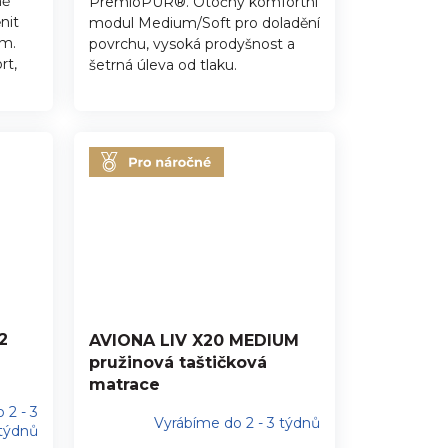
hvězdiček.
ně
PremioPUR®. Otočný komfortní
nit
modul Medium/Soft pro doladění
ím.
povrchu, vysoká prodyšnost a
rt,
šetrná úleva od tlaku.
2
AVIONA LIV X20 MEDIUM
pružinová taštičková
matrace
 2 - 3
Vyrábíme do 2 - 3 týdnů
týdnů