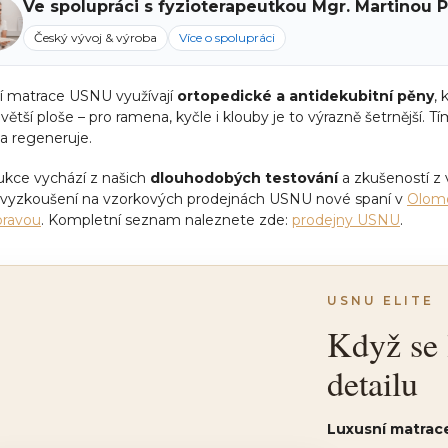
Ve spolupráci s fyzioterapeutkou Mgr. Martinou
Český vývoj & výroba
Více o spolupráci
í matrace USNU využívají
ortopedické a antidekubitní pěny
, 
 větší ploše – pro ramena, kyčle i klouby je to výrazně šetrnější. Tí
a regeneruje.
ukce vychází z našich
dlouhodobých testování
a zkušeností z 
 vyzkoušení na vzorkových prodejnách USNU nové spaní v
Olom
ravou
. Kompletní seznam naleznete zde:
prodejny USNU
.
USNU ELITE
Když se 
detailu
Luxusní matrace