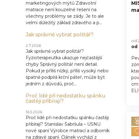
u
ů
MI
marketingových mýtů Zdravotní
k
matrace není kouzelné řešení na
ma
t
všechny problémy se zády. Je to ale
ů
velmi důležitý základ zdravého a p...
Jak správně vybrat polštář?
od 
2.7.2026
od
Jak správně vybrat polštář?
Fyzioterapeutka ukazuje nejčastější
Pev
chyby Správný polštář není detail.
zón
Pokud je příliš nízký, příliš vysoký nebo
kte
špatně podpírá krční páteř, může být
pov
jedním z důvodů, proč...
cm 
ELI
Proč lidé při nedostatku spánku
častěji přibírají?
16.5.2026
Proč lidé při nedostatku spánku častěji
přibírají? Stanislav Šabršula – USNU
nové spaní Výrobce matrací a odborník
na zdravé spaní. Článek vychází z