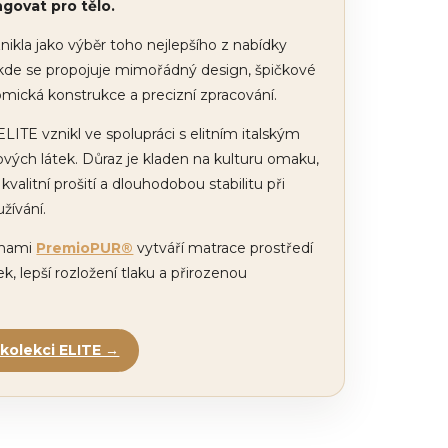
govat pro tělo.
nikla jako výběr toho nejlepšího z nabídky
kde se propojuje mimořádný design, špičkové
omická konstrukce a precizní zpracování.
ITE vznikl ve spolupráci s elitním italským
ých látek. Důraz je kladen na kulturu omaku,
kvalitní prošití a dlouhodobou stabilitu při
žívání.
ěnami
PremioPUR®
vytváří matrace prostředí
ek, lepší rozložení tlaku a přirozenou
kolekci ELITE →