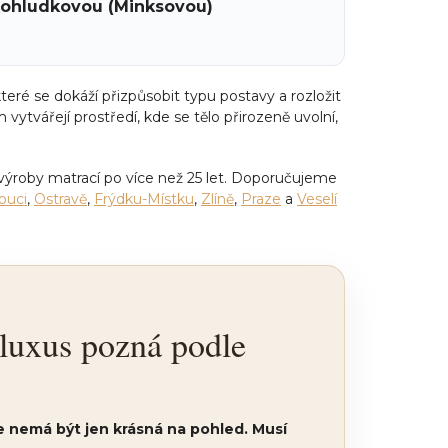
 Pohludkovou (Minksovou)
které se dokáží přizpůsobit typu postavy a rozložit
m vytvářejí prostředí, kde se tělo přirozeně uvolní,
výroby matrací po více než 25 let. Doporučujeme
ouci
,
Ostravě
,
Frýdku-Místku
,
Zlíně
,
Praze
a
Veselí
luxus pozná podle
 nemá být jen krásná na pohled. Musí