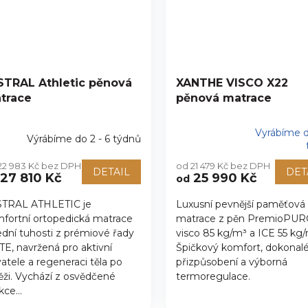
STRAL Athletic pěnová
XANTHE VISCO X22
trace
pěnová matrace
Vyrábíme d
Výrábíme do 2 - 6 týdnů
Průměrné
hodnocení
22 983 Kč bez DPH
od 21 479 Kč bez DPH
produktu
DETAIL
DET
27 810 Kč
25 990 Kč
od
je
5,0
TRAL ATHLETIC je
Luxusní pevnější paměťová
z
fortní ortopedická matrace
matrace z pěn PremioPU
5
hvězdiček.
ední tuhosti z prémiové řady
visco 85 kg/m³ a ICE 55 kg/
TE, navržená pro aktivní
Špičkový komfort, dokonal
vatele a regeneraci těla po
přizpůsobení a výborná
ěži. Vychází z osvědčené
termoregulace.
kce...