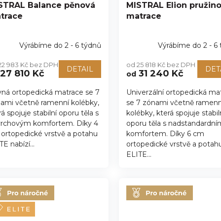
STRAL Balance pěnová
MISTRAL Elion pružin
trace
matrace
Výrábíme do 2 - 6 týdnů
Výrábíme do 2 - 6
22 983 Kč bez DPH
od 25 818 Kč bez DPH
DETAIL
DET
27 810 Kč
31 240 Kč
od
ná ortopedická matrace se 7
Univerzální ortopedická ma
ami včetně ramenní kolébky,
se 7 zónami včetně ramenn
rá spojuje stabilní oporu těla s
kolébky, která spojuje stabil
rchovým komfortem. Díky 4
oporu těla s nadstandardní
ortopedické vrstvě a potahu
komfortem. Díky 6 cm
TE nabízí...
ortopedické vrstvě a potah
ELITE...