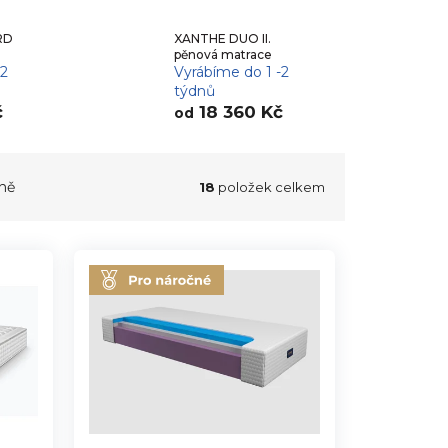
RD
XANTHE DUO II.
pěnová matrace
-2
Vyrábíme do 1 -2
týdnů
č
18 360 Kč
od
ně
18
položek celkem