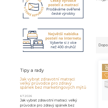
Ř
a
Dopo
z
e
V
n
ý
í
Tipy a rady
p
p
i
r
Jak vybrat zdravotní matraci:
s
o
velký průvodce pro zdravý
p
d
spánek bez marketingových mýtů
r
u
6.7.2026
o
k
Jak vybrat zdravotní matraci: velký
d
t
průvodce pro zdravý spánek bez