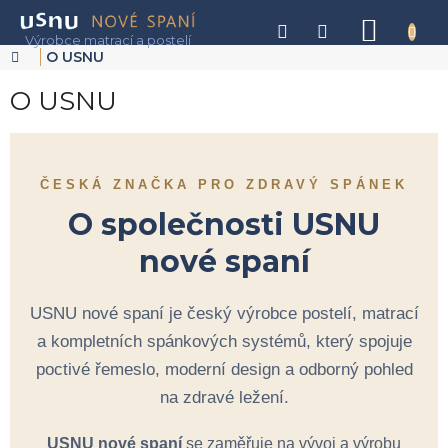
Přejít
na
NÁKU
obsah
KOŠÍK
Domů
O USNU
O USNU
ČESKÁ ZNAČKA PRO ZDRAVÝ SPÁNEK
O společnosti USNU
nové spaní
USNU nové spaní je český výrobce postelí, matrací
a kompletních spánkových systémů, který spojuje
poctivé řemeslo, moderní design a odborný pohled
na zdravé ležení.
USNU nové spaní
se zaměřuje na vývoj a výrobu