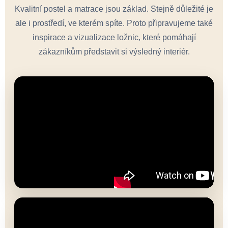
Kvalitní postel a matrace jsou základ. Stejně důležité je
ale i prostředí, ve kterém spíte. Proto připravujeme také
inspirace a vizualizace ložnic, které pomáhají
zákazníkům představit si výsledný interiér.