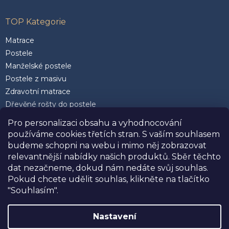
TOP Kategorie
Matrace
Postele
Manželské postele
Postele z masivu
Zdravotní matrace
Dřevěné rošty do postele
Postele 200 x 200 cm
Pro personalizaci obsahu a vyhodnocování
Matrace 90 x 200 cm
používáme cookies třetích stran. S vaším souhlasem
Rozkládací postele
budeme schopni na webu i mimo něj zobrazovat
Kvalitní polštáře
relevantnější nabídky našich produktů. Sběr těchto
dat nezačneme, dokud nám nedáte svůj souhlas.
Pokud chcete udělit souhlas, klikněte na tlačítko
"Souhlasím".
Facebook
Nastavení
SLEVA 10%
na postele, matrace a doplňky