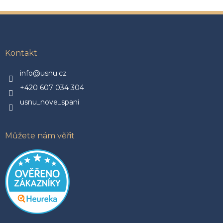
Z
á
p
a
Kontakt
t
í
info@usnu.cz
+420 607 034 304
usnu_nove_spani
Můžete nám věřit