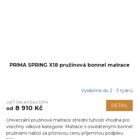
PRIMA SPRING X18 pružinová bonnel matrace
Vyrábíme do 2 - 3 týdnů
Průměrné
hodnocení
od 7 364 Kč bez DPH
produktu
DETAIL
8 910 Kč
od
je
5,0
Univerzální pružinová matrace střední tuhosti vhodná pro
z
5
všechny věkové kategorie. Matrace s osvědčenými bonnel
hvězdiček.
pružinami nabízí za příznivou cenu příjemnou podpěru