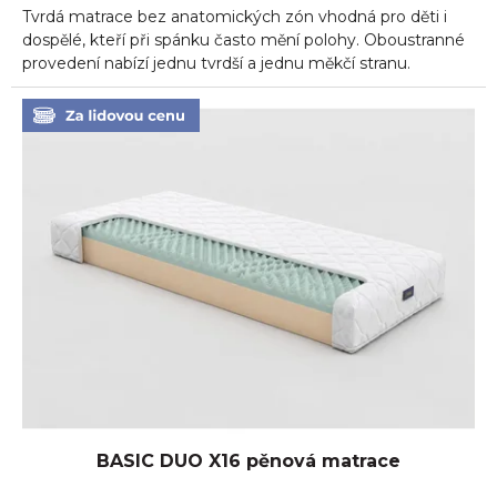
Tvrdá matrace bez anatomických zón vhodná pro děti i
z
5
dospělé, kteří při spánku často mění polohy. Oboustranné
hvězdiček.
provedení nabízí jednu tvrdší a jednu měkčí stranu.
BASIC DUO X16 pěnová matrace