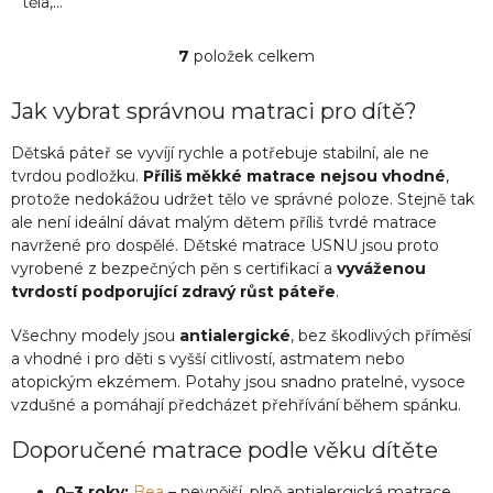
těla,...
7
položek celkem
O
v
l
Jak vybrat správnou matraci pro dítě?
á
d
Dětská páteř se vyvíjí rychle a potřebuje stabilní, ale ne
a
tvrdou podložku.
Příliš měkké matrace nejsou vhodné
,
c
protože nedokážou udržet tělo ve správné poloze. Stejně tak
í
ale není ideální dávat malým dětem příliš tvrdé matrace
p
navržené pro dospělé. Dětské matrace USNU jsou proto
r
vyrobené z bezpečných pěn s certifikací a
vyváženou
v
tvrdostí podporující zdravý růst páteře
.
k
y
v
Všechny modely jsou
antialergické
, bez škodlivých příměsí
ý
a vhodné i pro děti s vyšší citlivostí, astmatem nebo
p
atopickým ekzémem. Potahy jsou snadno pratelné, vysoce
i
vzdušné a pomáhají předcházet přehřívání během spánku.
s
u
Doporučené matrace podle věku dítěte
0–3 roky:
Bea
– pevnější, plně antialergická matrace