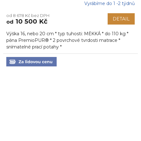
Vyrábíme do 1 -2 týdnů
Průměrné
hodnocení
od 8 678 Kč bez DPH
produktu
DETAIL
10 500 Kč
od
je
5,0
Výška 16, nebo 20 cm * typ tuhosti: MĚKKÁ * do 110 kg *
z
5
pěna PremioPUR® * 2 povrchové tvrdosti matrace *
hvězdiček.
snímatelné prací potahy *