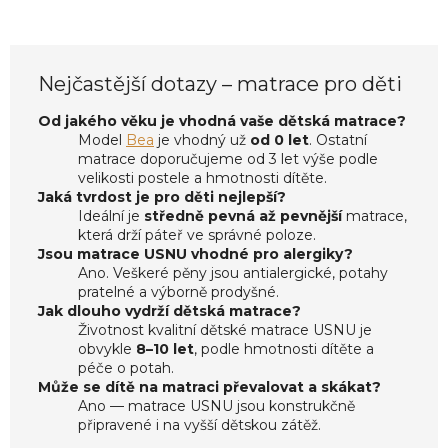
Nejčastější dotazy – matrace pro děti
Od jakého věku je vhodná vaše dětská matrace?
Model
Bea
je vhodný už
od 0 let
. Ostatní
matrace doporučujeme od 3 let výše podle
velikosti postele a hmotnosti dítěte.
Jaká tvrdost je pro děti nejlepší?
Ideální je
středně pevná až pevnější
matrace,
která drží páteř ve správné poloze.
Jsou matrace USNU vhodné pro alergiky?
Ano. Veškeré pěny jsou antialergické, potahy
pratelné a výborně prodyšné.
Jak dlouho vydrží dětská matrace?
Životnost kvalitní dětské matrace USNU je
obvykle
8–10 let
, podle hmotnosti dítěte a
péče o potah.
Může se dítě na matraci převalovat a skákat?
Ano — matrace USNU jsou konstrukčně
připravené i na vyšší dětskou zátěž.