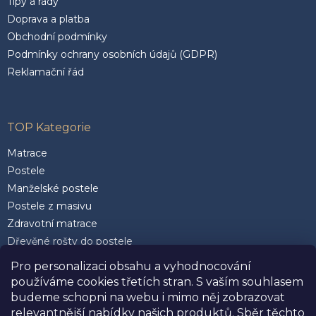
Tipy a rady
Doprava a platba
Obchodní podmínky
Podmínky ochrany osobních údajů (GDPR)
Reklamační řád
TOP Kategorie
Matrace
Postele
Manželské postele
Postele z masivu
Zdravotní matrace
Dřevěné rošty do postele
Postele 200 x 200 cm
Pro personalizaci obsahu a vyhodnocování
Matrace 90 x 200 cm
používáme cookies třetích stran. S vaším souhlasem
Rozkládací postele
budeme schopni na webu i mimo něj zobrazovat
Kvalitní polštáře
relevantnější nabídky našich produktů. Sběr těchto