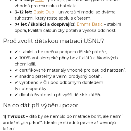
vhodná pro miminka i batolata.
3–12 let:
Basic Duo
– univerzální model se dvěma
tuhostmi, který roste spolu s dítětem.
7+ let / školáci a dospívající:
Emma Basic
– stabilní
opora, kvalitní čalounický potah a vysoká odolnost.
Proč zvolit dětskou matraci USNU?
✔ stabilní a bezpečná podpora dětské páteře,
✔ 100% antialergické pěny bez ftalátů a škodlivých
chemikálií,
✔ certifikované materiály vhodné pro děti od narození,
✔ snadno pratelný a velmi prodyšný potah,
✔ vyrobeno v ČR pod odborným dohledem
fyzioterapeutky,
✔ dlouhá životnost i při vyšší dětské zátěži.
Na co dát při výběru pozor
1) Tvrdost
– dítě by se nemělo do matrace bořit, ale nesmí
ani ležet „na prkně“. Ideální je středně pevné až pevnější
ležení.