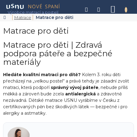
Přejít
na
NÁKU
obsah
KOŠÍK
Domů
Matrace
Matrace pro děti
Matrace pro děti
Matrace pro děti | Zdravá
podpora páteře a bezpečné
materiály
Hledáte kvalitní matraci pro dítě?
Kolem 3. roku děti
přecházejí na „velkou postel“ a právě tehdy je zásadní zvolit
matraci, která podpoří
správný vývoj páteře
, nebude příliš
měkká a zároveň bude zcela
antialergická
a zdravotně
nezávadná. Dětské matrace USNU vyrábíme v Česku z
certifikovaných pěn bez škodlivých látek — bezpečné i pro
alergiky a astmatiky.