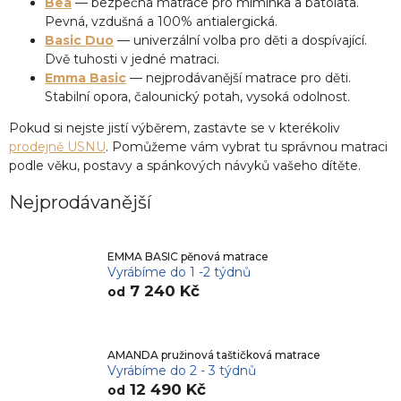
Bea
— bezpečná matrace pro miminka a batolata.
Pevná, vzdušná a 100% antialergická.
Basic Duo
— univerzální volba pro děti a dospívající.
Dvě tuhosti v jedné matraci.
Emma Basic
— nejprodávanější matrace pro děti.
Stabilní opora, čalounický potah, vysoká odolnost.
Pokud si nejste jistí výběrem, zastavte se v kterékoliv
prodejně USNU
. Pomůžeme vám vybrat tu správnou matraci
podle věku, postavy a spánkových návyků vašeho dítěte.
Nejprodávanější
EMMA BASIC pěnová matrace
Vyrábíme do 1 -2 týdnů
7 240 Kč
od
AMANDA pružinová taštičková matrace
Vyrábíme do 2 - 3 týdnů
12 490 Kč
od