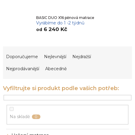
BASIC DUO X16 pěnová matrace
Vyrábíme do 1 -2 týdnů
6 240 Kč
od
Ř
a
Doporučujeme
Nejlevnější
Nejdražší
z
e
Nejprodávanější
Abecedně
n
í
p
r
o
d
u
Na skladě
0
k
t