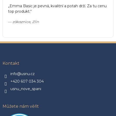
„Emma Basic je pevná, kvalitní a potah drží. Za tu cenu
top produkt.“
— zákaznice, Zlín
Z
á
p
a
Kontakt
t
í
info@usnu.cz
+420 607 034 304
usnu_nove_spani
Můžete nám věřit