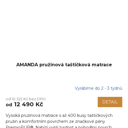
AMANDA pružinová taštičková matrace
Vyrábíme do 2 - 3 týdnů
od 10 322 Kč bez DPH
DETAIL
12 490 Kč
od
Vysoká pružinová matrace s až 400 kusy taštičkových
pružin a komfortním povrchem ze značkové pěny
PremioPUR®. Nabízí vyšší tvrdost a pohodlný povrch