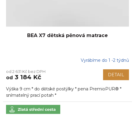
BEA X7 dětská pěnová matrace
Vyrábíme do 1 -2 týdnů
od 2 631 Kč bez DPH
DETAIL
3 184 Kč
od
Výška 9 cm * do dětské postýlky * pena PremioPUR® *
snímatelný prací potah *