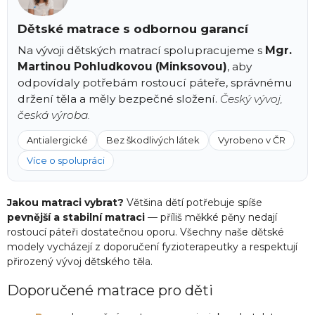
Dětské matrace s odbornou garancí
Na vývoji dětských matrací spolupracujeme s
Mgr.
Martinou Pohludkovou (Minksovou)
, aby
odpovídaly potřebám rostoucí páteře, správnému
držení těla a měly bezpečné složení.
Český vývoj,
česká výroba.
Antialergické
Bez škodlivých látek
Vyrobeno v ČR
Více o spolupráci
Jakou matraci vybrat?
Většina dětí potřebuje spíše
pevnější a stabilní matraci
— příliš měkké pěny nedají
rostoucí páteři dostatečnou oporu. Všechny naše dětské
modely vycházejí z doporučení fyzioterapeutky a respektují
přirozený vývoj dětského těla.
Doporučené matrace pro děti