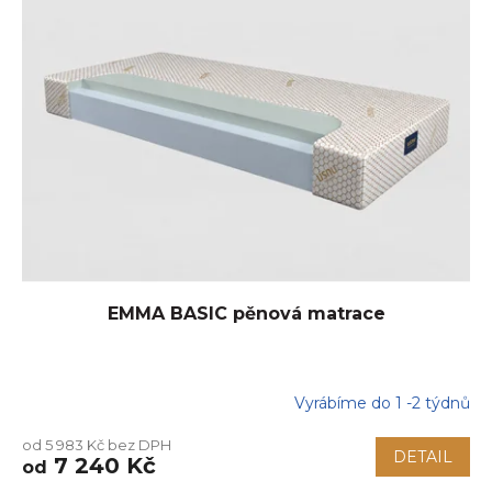
p
i
s
p
r
o
d
u
k
t
ů
EMMA BASIC pěnová matrace
Vyrábíme do 1 -2 týdnů
Průměrné
hodnocení
od 5 983 Kč bez DPH
produktu
DETAIL
7 240 Kč
od
je
5,0