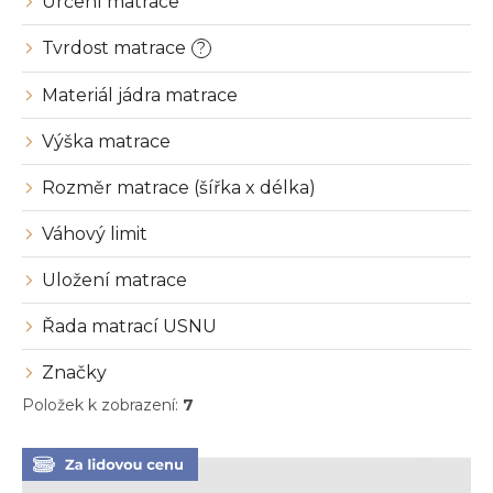
ů
Určení matrace
Tvrdost matrace
?
Materiál jádra matrace
Výška matrace
Rozměr matrace (šířka x délka)
Váhový limit
Uložení matrace
Řada matrací USNU
Značky
Položek k zobrazení:
7
V
ý