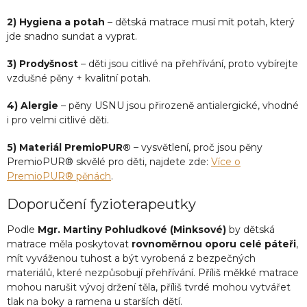
2) Hygiena a potah
– dětská matrace musí mít potah, který
jde snadno sundat a vyprat.
3) Prodyšnost
– děti jsou citlivé na přehřívání, proto vybírejte
vzdušné pěny + kvalitní potah.
4) Alergie
– pěny USNU jsou přirozeně antialergické, vhodné
i pro velmi citlivé děti.
5) Materiál PremioPUR®
– vysvětlení, proč jsou pěny
PremioPUR® skvělé pro děti, najdete zde:
Více o
PremioPUR® pěnách
.
Doporučení fyzioterapeutky
Podle
Mgr. Martiny Pohludkové (Minksové)
by dětská
matrace měla poskytovat
rovnoměrnou oporu celé páteři
,
mít vyváženou tuhost a být vyrobená z bezpečných
materiálů, které nezpůsobují přehřívání. Příliš měkké matrace
mohou narušit vývoj držení těla, příliš tvrdé mohou vytvářet
tlak na boky a ramena u starších dětí.