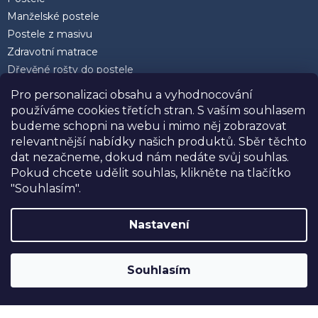
Manželské postele
Postele z masivu
Zdravotní matrace
Dřevěné rošty do postele
Postele 200 x 200 cm
Pro personalizaci obsahu a vyhodnocování
Matrace 90 x 200 cm
používáme cookies třetích stran. S vaším souhlasem
Rozkládací postele
budeme schopni na webu i mimo něj zobrazovat
Kvalitní polštáře
relevantnější nabídky našich produktů. Sběr těchto
dat nezačneme, dokud nám nedáte svůj souhlas.
Pokud chcete udělit souhlas, klikněte na tlačítko
"Souhlasím".
Facebook
Nastavení
Souhlasím
NAJÍT NEJBLIŽŠÍ PRODEJNU
Vytvořil Shoptet