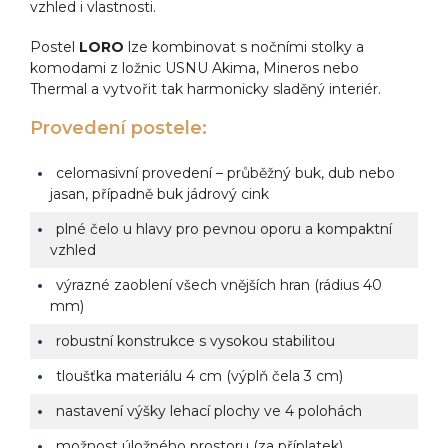
vzhled i vlastnosti.
Postel
LORO
lze kombinovat s nočními stolky a
komodami z ložnic USNU Akima, Mineros nebo
Thermal a vytvořit tak harmonicky sladěný interiér.
Provedení postele:
celomasivní provedení – průběžný buk, dub nebo
jasan, případně buk jádrový cink
plné čelo u hlavy pro pevnou oporu a kompaktní
vzhled
výrazné zaoblení všech vnějších hran (rádius 40
mm)
robustní konstrukce s vysokou stabilitou
tloušťka materiálu 4 cm (výplň čela 3 cm)
nastavení výšky lehací plochy ve 4 polohách
možnost úložného prostoru (za příplatek)