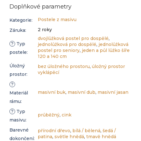
Doplňkové parametry
Postele z masivu
Kategorie
:
2 roky
Záruka
:
dvojlůžková postel pro dospělé
,
?
Typ
jednolůžková pro dospělé
,
jednolůžková
postel pro seniory
,
jeden a půl lůžko šíře
postele
:
120 a 140 cm
Úložný
bez úložného prostoru
,
úložný prostor
vyklápěcí
prostor
:
?
masivní buk
,
masivní dub
,
masivní jasan
Materiál
rámu
:
?
Typ
průběžný
,
cink
masivu
:
Barevné
přírodní dřevo
,
bílá / bělená
,
šedá /
patina
,
světle hnědá
,
tmavě hnědá
dokončení
: