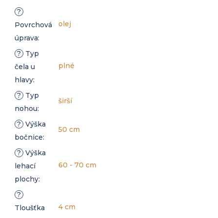
?
olej
Povrchová
úprava
:
?
Typ
plné
čela u
hlavy
:
?
Typ
širší
nohou
:
?
Výška
50 cm
bočnice
:
?
Výška
60 - 70 cm
lehací
plochy
:
?
4 cm
Tloušťka