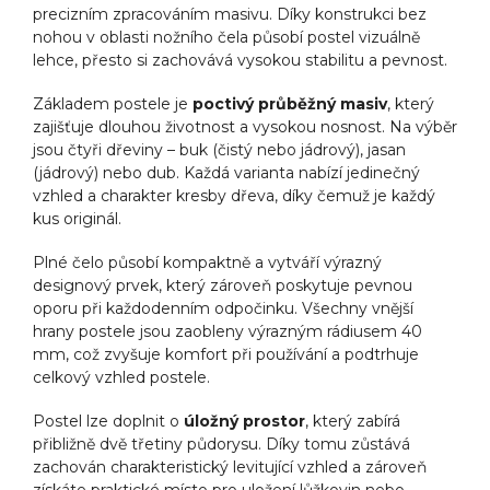
precizním zpracováním masivu. Díky konstrukci bez
nohou v oblasti nožního čela působí postel vizuálně
lehce, přesto si zachovává vysokou stabilitu a pevnost.
Základem postele je
poctivý průběžný masiv
, který
zajišťuje dlouhou životnost a vysokou nosnost. Na výběr
jsou čtyři dřeviny – buk (čistý nebo jádrový), jasan
(jádrový) nebo dub. Každá varianta nabízí jedinečný
vzhled a charakter kresby dřeva, díky čemuž je každý
kus originál.
Plné čelo působí kompaktně a vytváří výrazný
designový prvek, který zároveň poskytuje pevnou
oporu při každodenním odpočinku. Všechny vnější
hrany postele jsou zaobleny výrazným rádiusem 40
mm, což zvyšuje komfort při používání a podtrhuje
celkový vzhled postele.
Postel lze doplnit o
úložný prostor
, který zabírá
přibližně dvě třetiny půdorysu. Díky tomu zůstává
zachován charakteristický levitující vzhled a zároveň