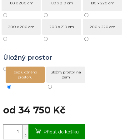
180 x 200 cm
180 x 210 cm
180 x 220 cm
200 x 200 cm
200 x 210 cm
200 x 220 cm
Úložný prostor
bez úložného
úložný prostor na
prostoru
zem
od
34 750 Kč
Měrná
cena:
Přidat do košíku