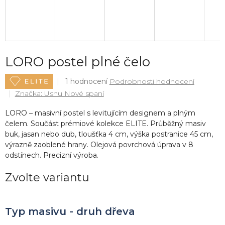
LORO postel plné čelo
Průměrné
1 hodnocení
Podrobnosti hodnocení
hodnocení
Značka:
Usnu Nové spaní
produktu
je
LORO – masivní postel s levitujícím designem a plným
5,0
čelem. Součást prémiové kolekce ELITE. Průběžný masiv
z
buk, jasan nebo dub, tloušťka 4 cm, výška postranice 45 cm,
5
výrazně zaoblené hrany. Olejová povrchová úprava v 8
hvězdiček.
odstínech. Precizní výroba.
Zvolte variantu
Typ masivu - druh dřeva