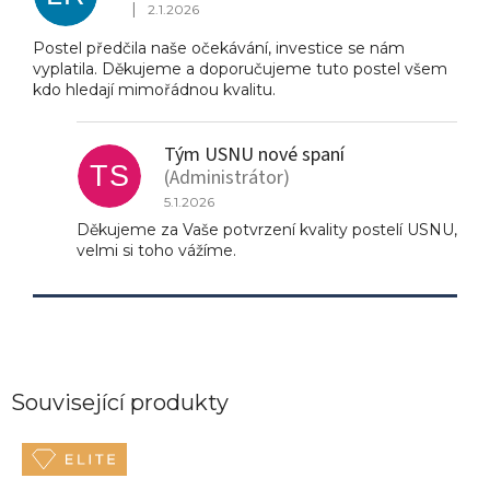
|
s
2.1.2026
Hodnocení produktu je 5 z 5 hvězdiček.
h
Postel předčila naše očekávání, investice se nám
o
vyplatila. Děkujeme a doporučujeme tuto postel všem
d
kdo hledají mimořádnou kvalitu.
n
o
c
Tým USNU nové spaní
e
TS
(Administrátor)
n
í
5.1.2026
Děkujeme za Vaše potvrzení kvality postelí USNU,
velmi si toho vážíme.
Související produkty