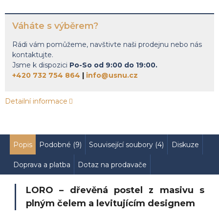
Váháte s výběrem?
Rádi vám pomůžeme, navštivte naši prodejnu nebo nás
kontaktujte.
Jsme k dispozici
Po-So od 9:00 do 19:00.
+420 732 754 864
|
info@usnu.cz
Detailní informace
Popis
Podobné (9)
Související soubory (4)
Diskuze
Doprava a platba
Dotaz na prodavače
LORO – dřevěná postel z masivu s
plným čelem a levitujícím designem