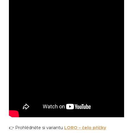
👉 Prohlédněte si variantu
LORO – čelo příčky