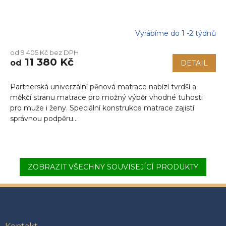
Vyrábíme do 1 -2 týdnů
Průměrné
hodnocení
od 9 405 Kč bez DPH
produktu
11 380 Kč
od
DETAIL
je
5,0
z
Partnerská univerzální pěnová matrace nabízí tvrdší a
5
měkčí stranu matrace pro možný výběr vhodné tuhosti
hvězdiček.
pro muže i ženy. Speciální konstrukce matrace zajistí
správnou podpěru...
ZOBRAZIT VŠECHNY SOUVISEJÍCÍ PRODUKTY
Z
á
p
a