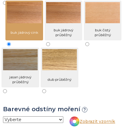
buk jádrový
buk čistý
buk jádrový cink
průběžný
průběžný
jasan jádrový
dub průběžný
průběžný
Barevné odstíny moření
?
Zobrazit vzorník