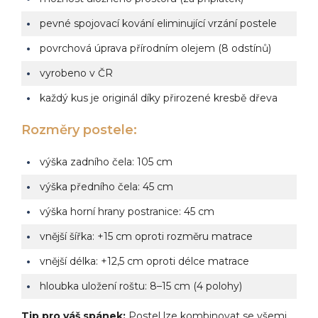
pevné spojovací kování eliminující vrzání postele
povrchová úprava přírodním olejem (8 odstínů)
vyrobeno v ČR
každý kus je originál díky přirozené kresbě dřeva
Rozměry postele:
výška zadního čela: 105 cm
výška předního čela: 45 cm
výška horní hrany postranice: 45 cm
vnější šířka: +15 cm oproti rozměru matrace
vnější délka: +12,5 cm oproti délce matrace
hloubka uložení roštu: 8–15 cm (4 polohy)
Tip pro váš spánek:
Postel lze kombinovat se všemi