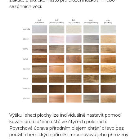
získáte praktické místo pro uložení lůžkovin nebo
sezónních věcí.
Výšku lehací plochy lze individuálně nastavit pomocí
kování pro uložení roštů ve čtyřech polohách.
Povrchová úprava přírodním olejem chrání dřevo bez
použití chemických příměsí a zachovává jeho přirozený