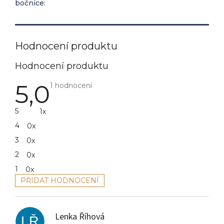
bočnice
:
Hodnocení produktu
5,0
Průměrné
1 hodnocení
hodnocení
produktu
je
5
1x
5,0
z
4
0x
5
hvězdiček.
3
0x
2
0x
1
0x
PŘIDAT HODNOCENÍ
V
ý
p
Lenka Říhová
i
LŘ