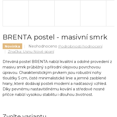
BRENTA postel - masivní smrk
Průměrné
Neohodnoceno
Podrobnosti hodnocení
Novinka
hodnocení
Značka:
Usnu Nové spaní
produktu
je
Dřevěná postel BRENTA nabízí kvalitní a odolné provedení z
0,0
masivu smrk průběžný s přírodní olejovou povrchovou
z
úpravou. Charakteristickým prvkem jsou robustní nohy
5
tloušťky 5 cm, čisté minimalistické linie a jemně zaoblené
hvězdiček.
hrany, které dodávají posteli moderní a nadčasový vzhled.
Díky pevnému nastavitélnému kování a středové nosné
příčce nabízí vysokou stabilitu i dlouhou životnost.
Zvolte variantu