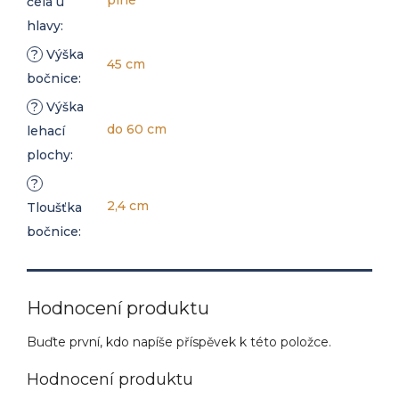
plné
čela u
hlavy
:
?
Výška
45 cm
bočnice
:
?
Výška
do 60 cm
lehací
plochy
:
?
2,4 cm
Tloušťka
bočnice
:
Hodnocení produktu
Buďte první, kdo napíše příspěvek k této položce.