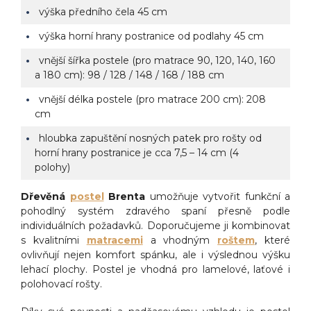
výška předního čela 45 cm
výška horní hrany postranice od podlahy 45 cm
vnější šířka postele (pro matrace 90, 120, 140, 160
a 180 cm): 98 / 128 / 148 / 168 / 188 cm
vnější délka postele (pro matrace 200 cm): 208
cm
hloubka zapuštění nosných patek pro rošty od
horní hrany postranice je cca 7,5 – 14 cm (4
polohy)
Dřevěná
postel
Brenta
umožňuje vytvořit funkční a
pohodlný systém zdravého spaní přesně podle
individuálních požadavků. Doporučujeme ji kombinovat
s kvalitními
matracemi
a vhodným
roštem
, které
ovlivňují nejen komfort spánku, ale i výslednou výšku
lehací plochy. Postel je vhodná pro lamelové, laťové i
polohovací rošty.