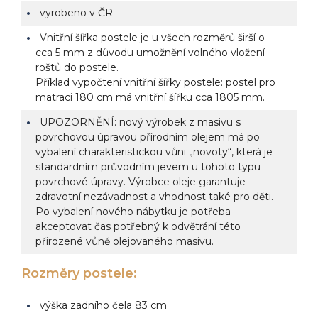
vyrobeno v ČR
Vnitřní šířka postele je u všech rozměrů širší o
cca 5 mm z důvodu umožnění volného vložení
roštů do postele.
Příklad vypočtení vnitřní šířky postele: postel pro
matraci 180 cm má vnitřní šířku cca 1805 mm.
UPOZORNĚNÍ: nový výrobek z masivu s
povrchovou úpravou přírodním olejem má po
vybalení charakteristickou vůni „novoty“, která je
standardním průvodním jevem u tohoto typu
povrchové úpravy. Výrobce oleje garantuje
zdravotní nezávadnost a vhodnost také pro děti.
Po vybalení nového nábytku je potřeba
akceptovat čas potřebný k odvětrání této
přirozené vůně olejovaného masivu.
Rozměry postele:
výška zadního čela 83 cm