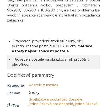
Díky své pevnosti a nadčasovému vzhledu je postel
Brenta oblíbenou volbou především v rozměrech
90x200, 160x200 a 180x200 cm, ale bez problému lze
vyrobit i atypické rozměry dle individuálních požadavků
zákazníka.
Standardní provedení: smrk průběžný, olej
přírodní, rozměr postele 180 × 200 cm,
matrace
a rošty nejsou součástí postele
Provedení postele na obrázku: smrk průběžný,
olej přírodní
Doplňkové parametry
Postele z masivu
Kategorie
:
2 roky
Záruka
:
dvojlůžková postel pro dospělé
,
jednolůžková pro dospělé
,
jednolůžková
?
Typ