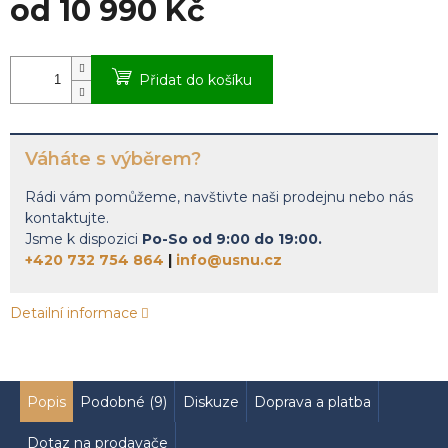
od
10 990 Kč
Měrná
cena:
Přidat do košíku
Váháte s výběrem?
Rádi vám pomůžeme, navštivte naši prodejnu nebo nás
kontaktujte.
Jsme k dispozici
Po-So od 9:00 do 19:00.
+420 732 754 864
|
info@usnu.cz
Detailní informace
Popis
Podobné (9)
Diskuze
Doprava a platba
Dotaz na prodavače