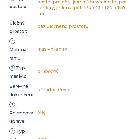
postel pro děti
,
jednolůžková postel pro
postele
:
seniory
,
jeden a půl lůžko šíře 120 a 140
cm
Úložný
bez úložného prostoru
prostor
:
?
masivní smrk
Materiál
rámu
:
?
Typ
průběžný
masivu
:
Barevné
přírodní dřevo
dokončení
:
?
olej
Povrchová
úprava
:
?
Typ