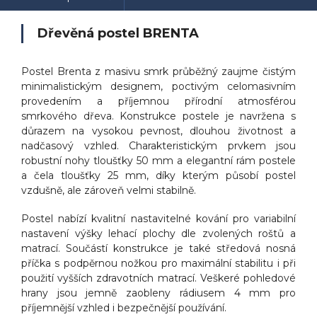
Dřevěná postel BRENTA
Postel Brenta z masivu smrk průběžný zaujme čistým
minimalistickým designem, poctivým celomasivním
provedením a příjemnou přírodní atmosférou
smrkového dřeva. Konstrukce postele je navržena s
důrazem na vysokou pevnost, dlouhou životnost a
nadčasový vzhled. Charakteristickým prvkem jsou
robustní nohy tloušťky 50 mm a elegantní rám postele
a čela tloušťky 25 mm, díky kterým působí postel
vzdušně, ale zároveň velmi stabilně.
Postel nabízí kvalitní nastavitelné kování pro variabilní
nastavení výšky lehací plochy dle zvolených roštů a
matrací. Součástí konstrukce je také středová nosná
příčka s podpěrnou nožkou pro maximální stabilitu i při
použití vyšších zdravotních matrací. Veškeré pohledové
hrany jsou jemně zaobleny rádiusem 4 mm pro
příjemnější vzhled i bezpečnější používání.