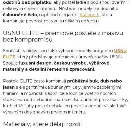
odstínů bez příplatku
, aby postel ladila s podlahou, dveřmi i
celkovým stylem interiéru. Některé modely lze doplnit o
čalouněné čelo
, například elegantní
Kalliope II
, která
kombinuje pevnost masivu s měkčím opřením.
USNU ELITE – prémiové postele z masivu
bez kompromisů
Součástí nabídky jsou také vybrané modely programu
USNU
ELITE
, který představuje prémiovou úroveň značky USNU.
Spojuje
luxusní design, českou výrobu, výběrové
materiály a detailní řemeslné zpracování
.
Postele ELITE často kombinují
průběžný buk, dub nebo
jasan
s elegantními čalouněnými čely, jemně zaoblenými
hranami a možností sladění celé ložnice včetně nočních
stolků, komod a vhodné matrace. Jsou určené pro zákazníky,
kteří chtějí, aby postel nebyla jen pevná a pohodlná, ale také
výrazným designovým prvkem interiéru.
Materiály, které dělají rozdíl