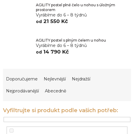
AGILITY postel plné čelo u nohou s úložným
prostorem
Vyrábíme do 6 – 8 týdnů
21 550 Kč
od
AGILITY postel s plným čelem u nohou
Vyrábíme do 6 – 8 týdnů
14 790 Kč
od
Ř
a
Doporučujeme
Nejlevnější
Nejdražší
z
e
Nejprodávanější
Abecedně
n
í
p
r
o
d