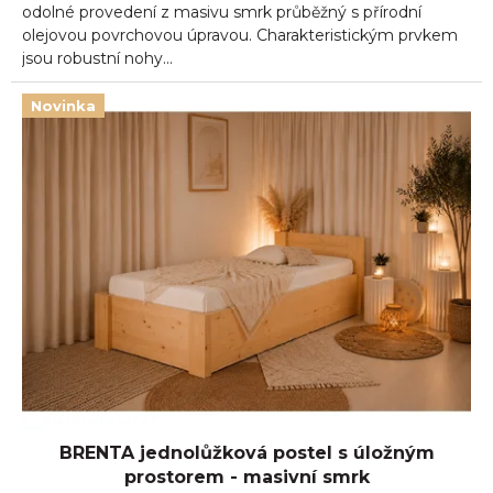
odolné provedení z masivu smrk průběžný s přírodní
olejovou povrchovou úpravou. Charakteristickým prvkem
jsou robustní nohy...
Novinka
BRENTA jednolůžková postel s úložným
prostorem - masivní smrk