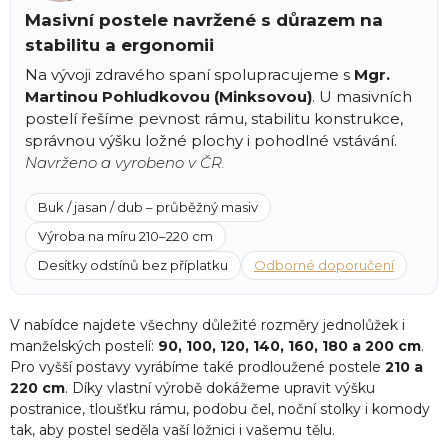
Masivní postele navržené s důrazem na
stabilitu a ergonomii
Na vývoji zdravého spaní spolupracujeme s
Mgr.
Martinou Pohludkovou (Minksovou)
. U masivních
postelí řešíme pevnost rámu, stabilitu konstrukce,
správnou výšku ložné plochy i pohodlné vstávání.
Navrženo a vyrobeno v ČR.
Buk / jasan / dub – průběžný masiv
Výroba na míru 210–220 cm
Desítky odstínů bez příplatku
Odborné doporučení
V nabídce najdete všechny důležité rozměry jednolůžek i
manželských postelí:
90, 100, 120, 140, 160, 180 a 200 cm
.
Pro vyšší postavy vyrábíme také prodloužené postele
210 a
220 cm
. Díky vlastní výrobě dokážeme upravit výšku
postranice, tloušťku rámu, podobu čel, noční stolky i komody
tak, aby postel seděla vaší ložnici i vašemu tělu.