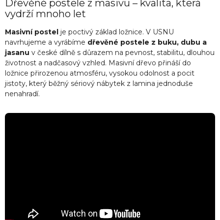
l
Dřevěné postele z masivu – kvalita, která
á
vydrží mnoho let
d
a
Masivní postel
je poctivý základ ložnice. V USNU
c
navrhujeme a vyrábíme
dřevěné postele z buku, dubu a
í
jasanu
v české dílně s důrazem na pevnost, stabilitu, dlouhou
p
životnost a nadčasový vzhled. Masivní dřevo přináší do
r
ložnice přirozenou atmosféru, vysokou odolnost a pocit
v
jistoty, který běžný sériový nábytek z lamina jednoduše
k
y
nenahradí.
v
ý
p
i
s
u