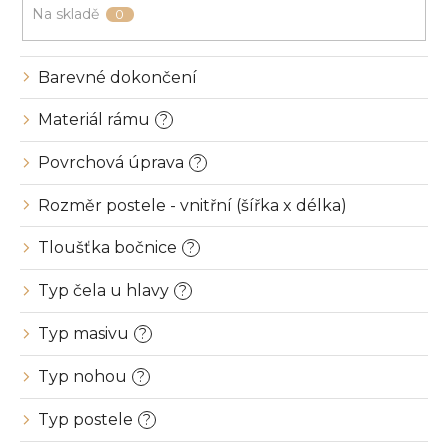
u
Na skladě
0
k
t
ů
Barevné dokončení
Materiál rámu
?
Povrchová úprava
?
Rozměr postele - vnitřní (šířka x délka)
Tloušťka bočnice
?
Typ čela u hlavy
?
Typ masivu
?
Typ nohou
?
Typ postele
?