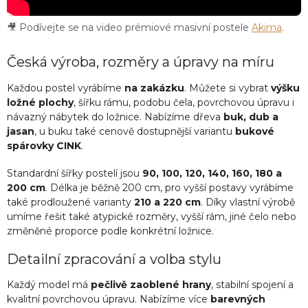
🎥 Podívejte se na video prémiové masivní postele
Akima
.
Česká výroba, rozměry a úpravy na míru
Každou postel vyrábíme
na zakázku
. Můžete si vybrat
výšku
ložné plochy
, šířku rámu, podobu čela, povrchovou úpravu i
návazný nábytek do ložnice. Nabízíme dřeva
buk, dub a
jasan
, u buku také cenově dostupnější variantu
bukové
spárovky CINK
.
Standardní šířky postelí jsou
90, 100, 120, 140, 160, 180 a
200 cm
. Délka je běžně 200 cm, pro vyšší postavy vyrábíme
také prodloužené varianty
210 a 220 cm
. Díky vlastní výrobě
umíme řešit také atypické rozměry, vyšší rám, jiné čelo nebo
změněné proporce podle konkrétní ložnice.
Detailní zpracování a volba stylu
Každý model má
pečlivě zaoblené hrany
, stabilní spojení a
kvalitní povrchovou úpravu. Nabízíme více
barevných