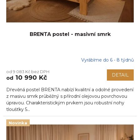
k
t
ů
BRENTA postel - masivní smrk
Vyrábíme do 6 - 8 týdnů
od 9 083 Kč bez DPH
DETAIL
10 990 Kč
od
Dřevěná postel BRENTA nabízí kvalitní a odolné provedení
z masivu smrk průběžný s přírodní olejovou povrchovou
úpravou. Charakteristickým prvkem jsou robustní nohy
tloušťky 5...
Novinka