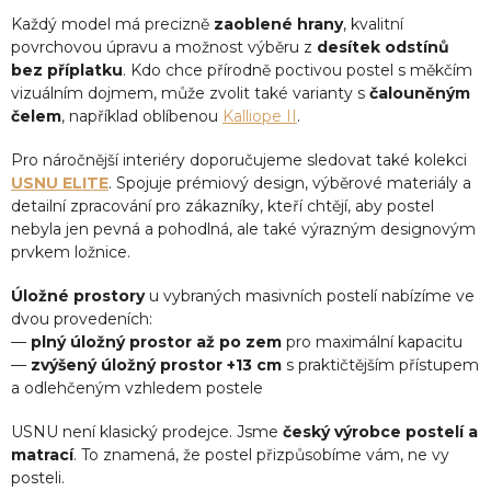
Každý model má precizně
zaoblené hrany
, kvalitní
povrchovou úpravu a možnost výběru z
desítek odstínů
bez příplatku
. Kdo chce přírodně poctivou postel s měkčím
vizuálním dojmem, může zvolit také varianty s
čalouněným
čelem
, například oblíbenou
Kalliope II
.
Pro náročnější interiéry doporučujeme sledovat také kolekci
USNU ELITE
. Spojuje prémiový design, výběrové materiály a
detailní zpracování pro zákazníky, kteří chtějí, aby postel
nebyla jen pevná a pohodlná, ale také výrazným designovým
prvkem ložnice.
Úložné prostory
u vybraných masivních postelí nabízíme ve
dvou provedeních:
—
plný úložný prostor až po zem
pro maximální kapacitu
—
zvýšený úložný prostor +13 cm
s praktičtějším přístupem
a odlehčeným vzhledem postele
USNU není klasický prodejce. Jsme
český výrobce postelí a
matrací
. To znamená, že postel přizpůsobíme vám, ne vy
posteli.