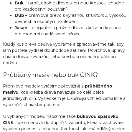
Buk
– tvrdé, odolné dřevo s jemnou kresbou, vhodné
pro každodenní používání.
Dub
– prémiové dřevo s výraznou strukturou, vysokou
pevností a osobitým vzhledem.
Jasan
– elegantní a pružné dřevo s krásnou kresbou
pro moderní i nadčasové ložnice.
Každý kus dřeva pečlivě vybíráme a zpracováváme tak, aby
rám postele vydržel dlouhodobé zatížení. Povrchové úpravy
chrání dřevo, zvýrazňují jeho kresbu a usnadňují běžnou
údržbu.
Průběžný masiv nebo buk CINK?
Prémiové modely vyrábíme převážně z
průběžného
masivu
, kde kresba dřeva navazuje po celé délce
jednotlivých dílů. Výsledkem je luxusnější vzhled, čistší linie a
výraznější charakter postele.
U vybraných modelů nabízíme také
bukovou spárovku
CINK
. Jde o cenově dostupnější variantu, která si zachovává
vysokou pevnost a dlouhou životnost, ale má odlišný vzhled