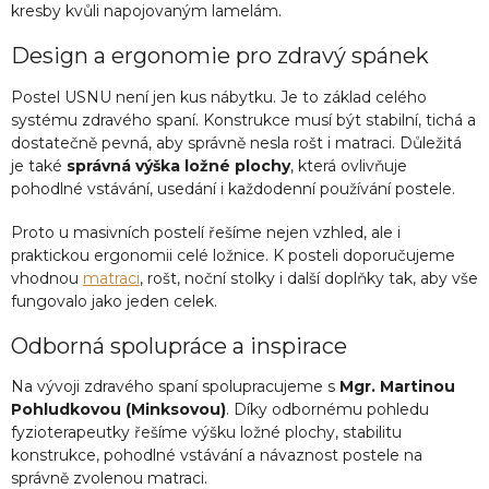
kresby kvůli napojovaným lamelám.
Design a ergonomie pro zdravý spánek
Postel USNU není jen kus nábytku. Je to základ celého
systému zdravého spaní. Konstrukce musí být stabilní, tichá a
dostatečně pevná, aby správně nesla rošt i matraci. Důležitá
je také
správná výška ložné plochy
, která ovlivňuje
pohodlné vstávání, usedání i každodenní používání postele.
Proto u masivních postelí řešíme nejen vzhled, ale i
praktickou ergonomii celé ložnice. K posteli doporučujeme
vhodnou
matraci
, rošt, noční stolky i další doplňky tak, aby vše
fungovalo jako jeden celek.
Odborná spolupráce a inspirace
Na vývoji zdravého spaní spolupracujeme s
Mgr. Martinou
Pohludkovou (Minksovou)
. Díky odbornému pohledu
fyzioterapeutky řešíme výšku ložné plochy, stabilitu
konstrukce, pohodlné vstávání a návaznost postele na
správně zvolenou matraci.