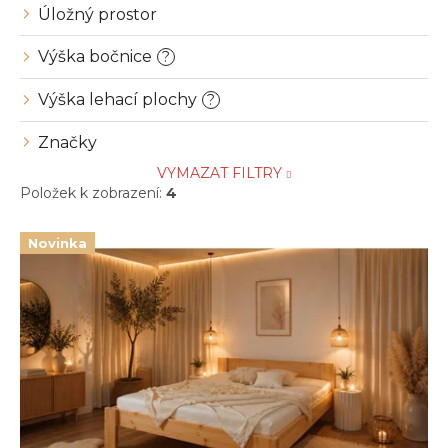
Úložný prostor
Výška bočnice
?
Výška lehací plochy
?
Značky
VYMAZAT FILTRY
Položek k zobrazení:
4
V
Novinka
ý
p
i
s
p
r
o
d
u