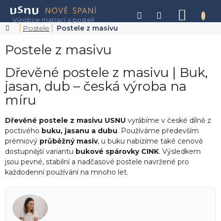
Přejít
na
NÁKU
obsah
KOŠÍK
Domů
Postele
Postele z masivu
Postele z masivu
Dřevěné postele z masivu | Buk,
jasan, dub – česká výroba na
míru
Dřevěné postele z masivu USNU
vyrábíme v české dílně z
poctivého
buku, jasanu a dubu
. Používáme především
prémiový
průběžný masiv
, u buku nabízíme také cenově
dostupnější variantu
bukové spárovky CINK
. Výsledkem
jsou pevné, stabilní a nadčasové postele navržené pro
každodenní používání na mnoho let.