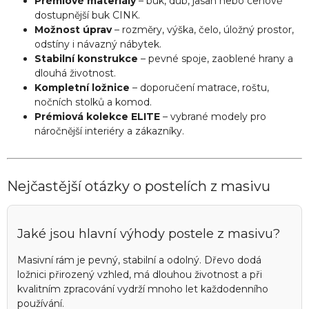
Prémiové materiály
– buk, dub, jasan nebo cenově
dostupnější buk CINK.
Možnost úprav
– rozměry, výška, čelo, úložný prostor,
odstíny i návazný nábytek.
Stabilní konstrukce
– pevné spoje, zaoblené hrany a
dlouhá životnost.
Kompletní ložnice
– doporučení matrace, roštu,
nočních stolků a komod.
Prémiová kolekce ELITE
– vybrané modely pro
náročnější interiéry a zákazníky.
Nejčastější otázky o postelích z masivu
Jaké jsou hlavní výhody postele z masivu?
Masivní rám je pevný, stabilní a odolný. Dřevo dodá
ložnici přirozený vzhled, má dlouhou životnost a při
kvalitním zpracování vydrží mnoho let každodenního
používání.