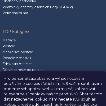
Obchodní podmínky
Podmínky ochrany osobních údajů (GDPR)
Reklamační řád
TOP Kategorie
Matrace
Postele
Manželské postele
Postele z masivu
Zdravotní matrace
Dřevěné rošty do postele
Postele 200 x 200 cm
Pro personalizaci obsahu a vyhodnocování
Matrace 90 x 200 cm
používáme cookies třetích stran. S vaším souhlasem
Rozkládací postele
budeme schopni na webu i mimo něj zobrazovat
Kvalitní polštáře
relevantnější nabídky našich produktů. Sběr těchto
dat nezačneme, dokud nám nedáte svůj souhlas.
Pokud chcete udělit souhlas, klikněte na tlačítko