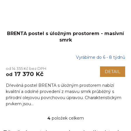
BRENTA postel s úložným prostorem - masivní
smrk
Vyrábíme do 6 - 8 týdnů
od 14 355 Kč bez DPH
DETAIL
17 370 Kč
od
Dřevěná postel BRENTA s úložným prostorem nabízí
kvalitní a odolné provedení z masivu smrk průběžný s
přírodní olejovou povrchovou úpravou. Charakteristickým
prvkem jsou...
4
položek celkem
O
v