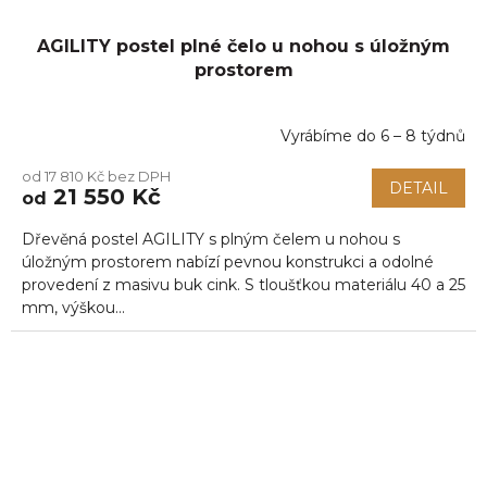
AGILITY postel plné čelo u nohou s úložným
prostorem
Vyrábíme do 6 – 8 týdnů
Průměrné
hodnocení
od 17 810 Kč bez DPH
produktu
DETAIL
21 550 Kč
od
je
5,0
Dřevěná postel AGILITY s plným čelem u nohou s
z
5
úložným prostorem nabízí pevnou konstrukci a odolné
hvězdiček.
provedení z masivu buk cink. S tloušťkou materiálu 40 a 25
mm, výškou...