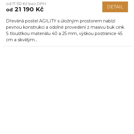
od 17 512 Kč bez DPH
produktu
DETAIL
21 190 Kč
od
je
5,0
Dřevěná postel AGILITY s úložným prostorem nabízí
z
5
pevnou konstrukci a odolné provedení z masivu buk cink.
hvězdiček.
S tloušťkou materiálu 40 a 25 mm, výškou postranice 45
cm a skvělým...