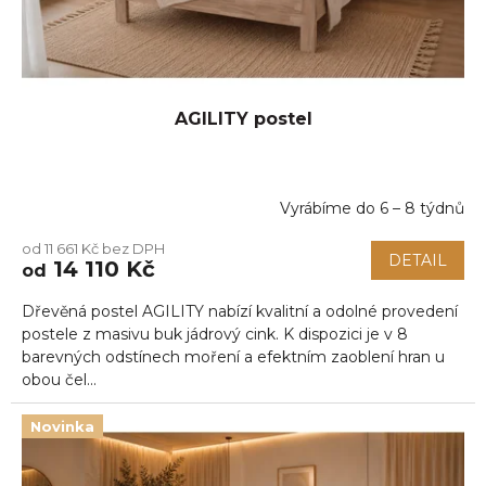
k
t
ů
AGILITY postel
Vyrábíme do 6 – 8 týdnů
Průměrné
hodnocení
od 11 661 Kč bez DPH
produktu
DETAIL
14 110 Kč
od
je
4,5
Dřevěná postel AGILITY nabízí kvalitní a odolné provedení
z
5
postele z masivu buk jádrový cink. K dispozici je v 8
hvězdiček.
barevných odstínech moření a efektním zaoblení hran u
obou čel...
Novinka