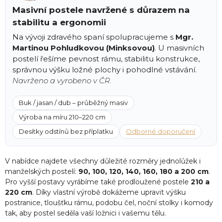
Masivní postele navržené s důrazem na
stabilitu a ergonomii
Na vývoji zdravého spaní spolupracujeme s
Mgr.
Martinou Pohludkovou (Minksovou)
. U masivních
postelí řešíme pevnost rámu, stabilitu konstrukce,
správnou výšku ložné plochy i pohodlné vstávání.
Navrženo a vyrobeno v ČR.
Buk / jasan / dub – průběžný masiv
Výroba na míru 210–220 cm
Desítky odstínů bez příplatku
Odborné doporučení
V nabídce najdete všechny důležité rozměry jednolůžek i
manželských postelí:
90, 100, 120, 140, 160, 180 a 200 cm
.
Pro vyšší postavy vyrábíme také prodloužené postele
210 a
220 cm
. Díky vlastní výrobě dokážeme upravit výšku
postranice, tloušťku rámu, podobu čel, noční stolky i komody
tak, aby postel seděla vaší ložnici i vašemu tělu.