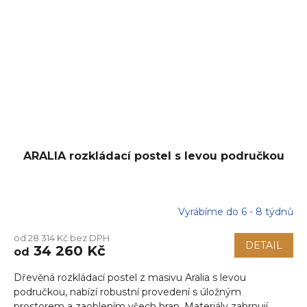
ARALIA rozkládací postel s levou područkou
Vyrábíme do 6 - 8 týdnů
od 28 314 Kč bez DPH
DETAIL
34 260 Kč
od
Dřevěná rozkládací postel z masivu Aralia s levou
područkou, nabízí robustní provedení s úložným
prostorem a zaoblením všech hran. Materiály zahrnují