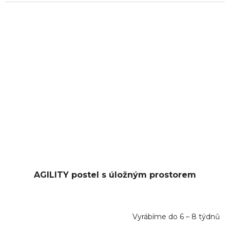
AGILITY postel s úložným prostorem
Vyrábíme do 6 – 8 týdnů
Průměrné
hodnocení