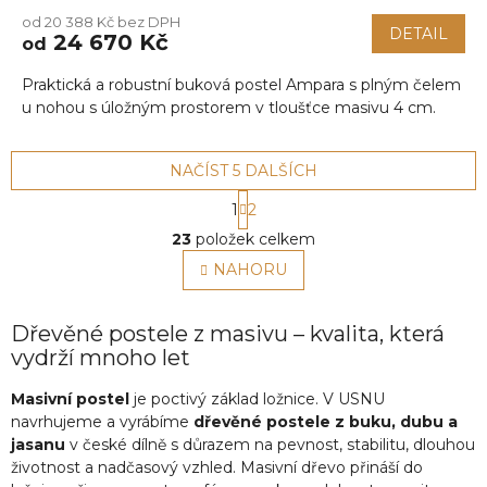
od 20 388 Kč bez DPH
DETAIL
24 670 Kč
od
Praktická a robustní buková postel Ampara s plným čelem
u nohou s úložným prostorem v tloušťce masivu 4 cm.
NAČÍST 5 DALŠÍCH
S
1
2
t
O
r
23
položek celkem
v
á
l
NAHORU
n
á
k
o
d
v
a
Dřevěné postele z masivu – kvalita, která
á
c
vydrží mnoho let
n
í
í
p
Masivní postel
je poctivý základ ložnice. V USNU
r
navrhujeme a vyrábíme
dřevěné postele z buku, dubu a
v
jasanu
v české dílně s důrazem na pevnost, stabilitu, dlouhou
k
životnost a nadčasový vzhled. Masivní dřevo přináší do
y