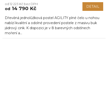
od 12 223 Kč bez DPH
DETAIL
14 790 Kč
od
Dřevěná jednolůžková postel AGILITY plné čelo u nohou
nabízí kvalitní a odolné provedení postele z masivu buk
jádrový cink. K dispozici je v 8 barevných odstínech
moření a...