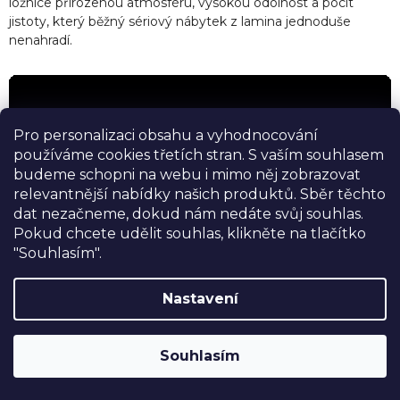
ložnice přirozenou atmosféru, vysokou odolnost a pocit
v
jistoty, který běžný sériový nábytek z lamina jednoduše
ý
nenahradí.
p
i
s
u
Pro personalizaci obsahu a vyhodnocování
používáme cookies třetích stran. S vaším souhlasem
budeme schopni na webu i mimo něj zobrazovat
relevantnější nabídky našich produktů. Sběr těchto
dat nezačneme, dokud nám nedáte svůj souhlas.
Pokud chcete udělit souhlas, klikněte na tlačítko
"Souhlasím".
Nastavení
🎥 Podívejte se na video prémiové masivní postele
Akima
.
SLEVA 10%
na postele, matrace a doplňky
značky USNU® s kódem
USNU10
. Navíc
Česká výroba, rozměry a úpravy na míru
Souhlasím
DOPRAVA ZDARMA při nákupu nad
30.000,-
.
Každou postel vyrábíme
na zakázku
. Můžete si vybrat
výšku