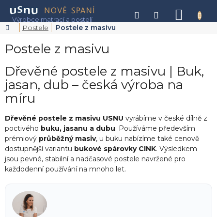
Přejít
na
NÁKU
obsah
KOŠÍK
Domů
Postele
Postele z masivu
Postele z masivu
Dřevěné postele z masivu | Buk,
jasan, dub – česká výroba na
míru
Dřevěné postele z masivu USNU
vyrábíme v české dílně z
poctivého
buku, jasanu a dubu
. Používáme především
prémiový
průběžný masiv
, u buku nabízíme také cenově
dostupnější variantu
bukové spárovky CINK
. Výsledkem
jsou pevné, stabilní a nadčasové postele navržené pro
každodenní používání na mnoho let.