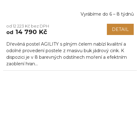
Vyrábíme do 6 – 8 týdnů
Průměrné
hodnocení
od 12 223 Kč bez DPH
produktu
DETAIL
14 790 Kč
od
je
5,0
Dřevěná postel AGILITY s plným čelem nabízí kvalitní a
z
5
odolné provedení postele z masivu buk jádrový cink. K
hvězdiček.
dispozici je v 8 barevných odstínech moření a efektním
zaoblení hran...