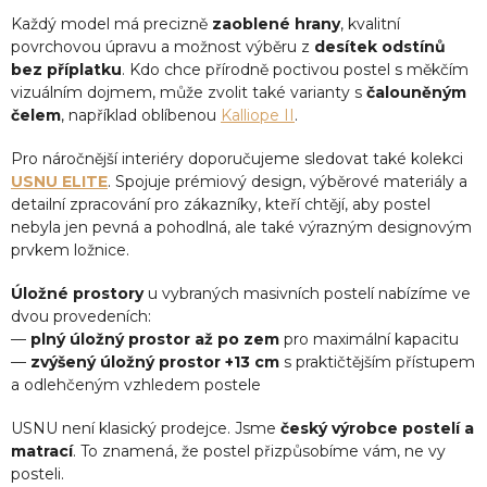
Každý model má precizně
zaoblené hrany
, kvalitní
povrchovou úpravu a možnost výběru z
desítek odstínů
bez příplatku
. Kdo chce přírodně poctivou postel s měkčím
vizuálním dojmem, může zvolit také varianty s
čalouněným
čelem
, například oblíbenou
Kalliope II
.
Pro náročnější interiéry doporučujeme sledovat také kolekci
USNU ELITE
. Spojuje prémiový design, výběrové materiály a
detailní zpracování pro zákazníky, kteří chtějí, aby postel
nebyla jen pevná a pohodlná, ale také výrazným designovým
prvkem ložnice.
Úložné prostory
u vybraných masivních postelí nabízíme ve
dvou provedeních:
—
plný úložný prostor až po zem
pro maximální kapacitu
—
zvýšený úložný prostor +13 cm
s praktičtějším přístupem
a odlehčeným vzhledem postele
USNU není klasický prodejce. Jsme
český výrobce postelí a
matrací
. To znamená, že postel přizpůsobíme vám, ne vy
posteli.