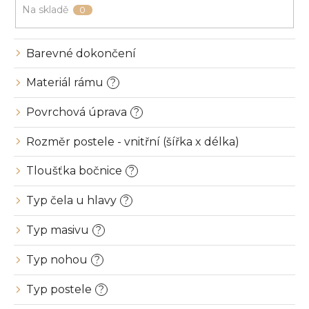
u
Na skladě
0
k
t
ů
Barevné dokončení
Materiál rámu
?
Povrchová úprava
?
Rozměr postele - vnitřní (šířka x délka)
Tloušťka bočnice
?
Typ čela u hlavy
?
Typ masivu
?
Typ nohou
?
Typ postele
?