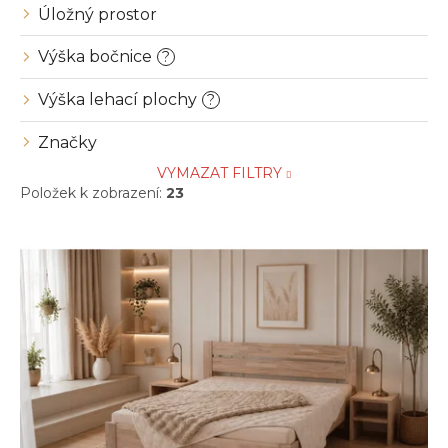
Úložný prostor
Výška bočnice
?
Výška lehací plochy
?
Značky
VYMAZAT FILTRY
Položek k zobrazení:
23
V
ý
p
i
s
p
r
o
d
u