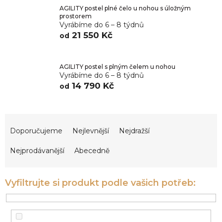
AGILITY postel plné čelo u nohou s úložným
prostorem
Vyrábíme do 6 – 8 týdnů
21 550 Kč
od
AGILITY postel s plným čelem u nohou
Vyrábíme do 6 – 8 týdnů
14 790 Kč
od
Ř
a
Doporučujeme
Nejlevnější
Nejdražší
z
e
Nejprodávanější
Abecedně
n
í
p
r
o
d