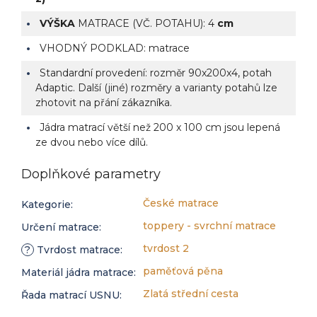
VÝŠKA
MATRACE (VČ. POTAHU): 4
cm
VHODNÝ PODKLAD: matrace
Standardní provedení: rozměr 90x200x4, potah
Adaptic. Další (jiné) rozměry a varianty potahů lze
zhotovit na přání zákazníka.
Jádra matrací větší než 200 x 100 cm jsou lepená
ze dvou nebo více dílů.
Doplňkové parametry
České matrace
Kategorie
:
toppery - svrchní matrace
Určení matrace
:
tvrdost 2
?
Tvrdost matrace
:
paměťová pěna
Materiál jádra matrace
:
Zlatá střední cesta
Řada matrací USNU
: