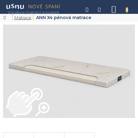
Přejít
na
NÁKU
obsah
KOŠÍK
Domů
Matrace
ANN X4 pěnová matrace