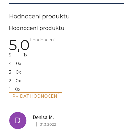
Hodnocení produktu
5,0
Průměrné
1 hodnocení
hodnocení
produktu
je
5
1x
5,0
z
4
0x
5
hvězdiček.
3
0x
2
0x
1
0x
PŘIDAT HODNOCENÍ
V
ý
p
Denisa M.
i
D
|
s
31.3.2022
Hodnocení produktu je 5 z 5 hvězdiček.
h