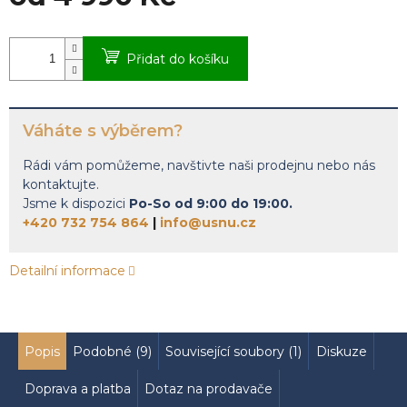
Měrná
cena:
Přidat do košíku
Váháte s výběrem?
Rádi vám pomůžeme, navštivte naši prodejnu nebo nás
kontaktujte.
Jsme k dispozici
Po-So od 9:00 do 19:00.
+420 732 754 864
|
info@usnu.cz
Detailní informace
Popis
Podobné (9)
Související soubory (1)
Diskuze
Doprava a platba
Dotaz na prodavače