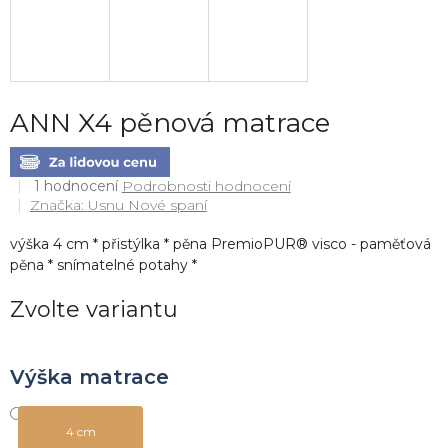
ANN X4 pěnová matrace
Průměrné
1 hodnocení
Podrobnosti hodnocení
hodnocení
Značka:
Usnu Nové spaní
produktu
je
výška 4 cm * přistýlka * pěna PremioPUR® visco - paměťová
5,0
pěna * snímatelné potahy *
z
5
Zvolte variantu
hvězdiček.
Výška matrace
4 cm