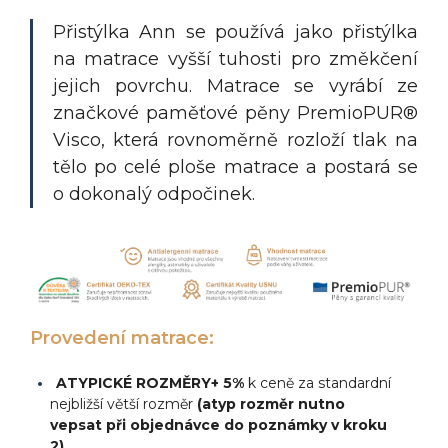
Přistýlka Ann se používá jako přistýlka
na matrace vyšší tuhosti pro změkčení
jejich povrchu. Matrace se vyrábí ze
značkové paměťové pěny PremioPUR®
Visco, která rovnoměrně rozloží tlak na
tělo po celé ploše matrace a postará se
o dokonalý odpočinek.
Provedení matrace:
ATYPICKÉ ROZMĚRY+ 5%
k ceně za standardní
nejbližší větší rozměr
(atyp rozměr nutno
vepsat při objednávce do poznámky v kroku
2)