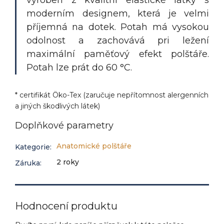
vyroben z kvalitní elastické látky s
moderním designem, která je velmi
příjemná na dotek. Potah má vysokou
odolnost a zachovává pri ležení
maximální paměťový efekt polštáře.
Potah lze prát do 60 °C.
*
certifikát Öko-Tex
(zaručuje nepřítomnost alergenních
a jiných škodlivých látek)
Doplňkové parametry
Anatomické polštáře
Kategorie
:
2 roky
Záruka
:
Hodnocení produktu