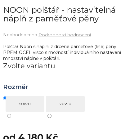
NOON polštář - nastavitelná
náplň z paměťové pěny
Průměrné
Neohodnoceno
Podrobnosti hodnocení
hodnocení
produktu
Polštář Noon s náplní z drcené paměťové (líné) pěny
je
PREMIOCEL visco s možností individuálního nastavení
0,0
množství náplně v polštáři.
z
Zvolte variantu
5
hvězdiček.
Rozměr
50x70
70x90
od
4 180 Kč