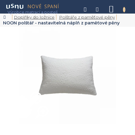
Přejít
na
NÁKU
obsah
KOŠÍK
Domů
Doplňky do ložnice
Polštáře z paměťové pěny
NOON polštář - nastavitelná náplň z paměťové pěny