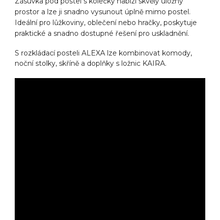
Zásuvka pod postel s kolečky nabízí skvělý úložný
prostor a lze ji snadno vysunout úplně mimo postel.
Ideální pro lůžkoviny, oblečení nebo hračky, poskytuje
praktické a snadno dostupné řešení pro uskladnění.
S rozkládací posteli ALEXA lze kombinovat komody,
noční stolky, skříně a doplňky s ložnic KAIRA.