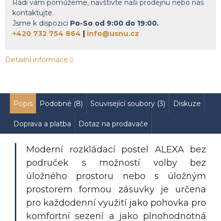
Rádi vám pomůžeme, navštivte naši prodejnu nebo nás
kontaktujte.
Jsme k dispozici
Po-So od 9:00 do 19:00.
+420 732 754 864
|
info@usnu.cz
Detailní informace
Popis
Podobné (8)
Související soubory (3)
Diskuze
Doprava a platba
Dotaz na prodavače
Moderní rozkládací postel ALEXA bez
područek s možností volby bez
úložného prostoru nebo s úložným
prostorem formou zásuvky je určena
pro každodenní využití jako pohovka pro
komfortní sezení a jako plnohodnotná