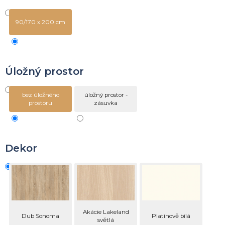
90/170 x 200 cm
Úložný prostor
bez úložného
úložný prostor -
prostoru
zásuvka
Dekor
Akácie Lakeland
Dub Sonoma
Platinově bílá
světlá