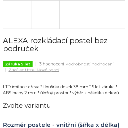
ALEXA rozkládací postel bez
područek
Průměrné
3 hodnocení
Podrobnosti hodnocení
Záruka 5 let
hodnocení
Značka:
Usnu Nové spaní
produktu
je
5,0
LTD imitace dřeva * tloušťka desek 38 mm * 5 let záruka *
z
ABS hrany 2 mm * úložný prostor * výběr z několika dekorů
5
hvězdiček.
Zvolte variantu
Rozměr postele - vnitřní (šířka x délka)