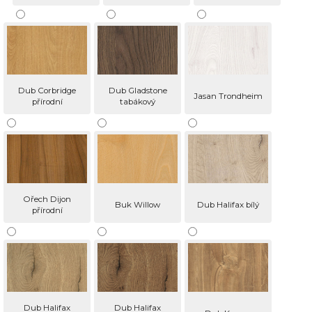
Dub Corbridge
Dub Gladstone
Jasan Trondheim
přírodní
tabákový
Ořech Dijon
Buk Willow
Dub Halifax bílý
přírodní
Dub Halifax
Dub Halifax