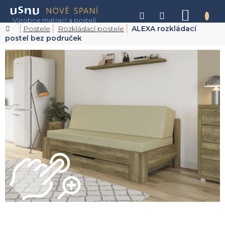
Přejít
na
NÁKU
obsah
KOŠÍK
Domů
Postele
Rozkládací postele
ALEXA rozkládací
postel bez područek