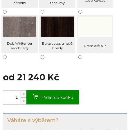
Dub Kansas
přírodní
tabákový
Dub Whiteriver
Eukalyptus tmavě
Premiově bílá
šedohnědý
hnědý
od
21 240 Kč
Měrná
cena:
Přidat do košíku
Váháte s výběrem?