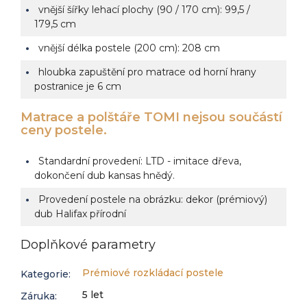
vnější šířky lehací plochy (90 / 170 cm): 99,5 /
179,5 cm
vnější délka postele (200 cm): 208 cm
hloubka zapuštění pro matrace od horní hrany
postranice je 6 cm
Matrace a polštáře TOMI nejsou součástí
ceny postele.
Standardní provedení: LTD - imitace dřeva,
dokončení dub kansas hnědý.
Provedení postele na obrázku: dekor (prémiový)
dub Halifax přírodní
Doplňkové parametry
Prémiové rozkládací postele
Kategorie
:
5 let
Záruka
: