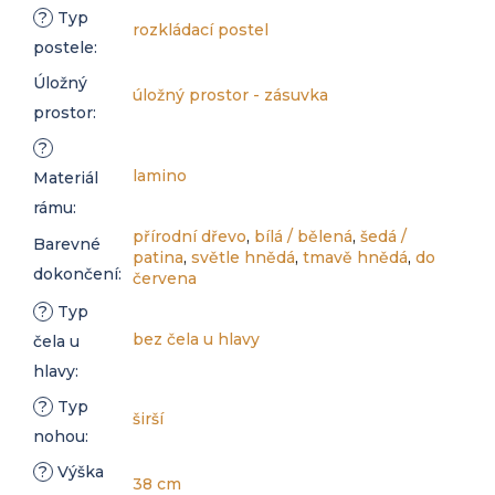
?
Typ
rozkládací postel
postele
:
Úložný
úložný prostor - zásuvka
prostor
:
?
lamino
Materiál
rámu
:
přírodní dřevo
,
bílá / bělená
,
šedá /
Barevné
patina
,
světle hnědá
,
tmavě hnědá
,
do
dokončení
:
červena
?
Typ
bez čela u hlavy
čela u
hlavy
:
?
Typ
širší
nohou
:
?
Výška
38 cm