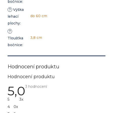
bočnice
:
?
Výška
do 60 cm
lehací
plochy
:
?
3,8 cm
Tloušťka
bočnice
:
Hodnocení produktu
5,0
Průměrné
3 hodnocení
hodnocení
produktu
je
5
3x
5,0
z
4
0x
5
hvězdiček.