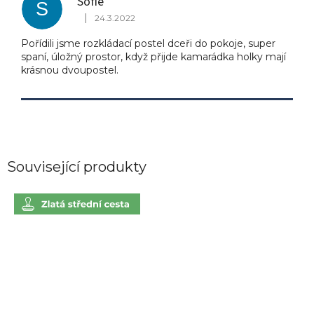
Sofie
S
|
24.3.2022
Hodnocení produktu je 5 z 5 hvězdiček.
Pořídili jsme rozkládací postel dceři do pokoje, super
spaní, úložný prostor, když přijde kamarádka holky mají
krásnou dvoupostel.
Související produkty