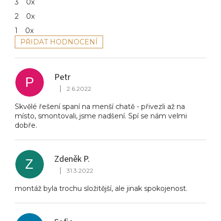
3
0x
2
0x
1
0x
PŘIDAT HODNOCENÍ
V
ý
p
Petr
i
P
|
s
2.6.2022
Hodnocení produktu je 5 z 5 hvězdiček.
h
Skvělé řešení spaní na menší chatě - přivezli až na
o
místo, smontovali, jsme nadšení. Spí se nám velmi
d
dobře.
n
o
c
e
Zdeněk P.
Z
n
|
31.3.2022
í
Hodnocení produktu je 5 z 5 hvězdiček.
montáž byla trochu složitější, ale jinak spokojenost.