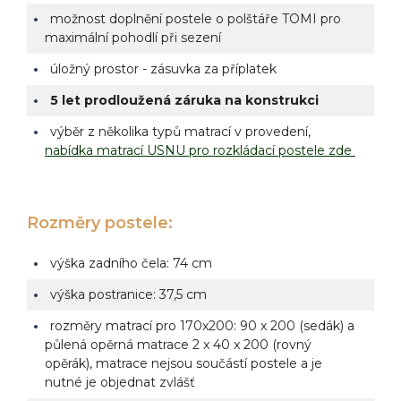
možnost doplnění postele o polštáře TOMI pro
maximální pohodlí při sezení
úložný prostor - zásuvka za příplatek
5 let prodloužená záruka na konstrukci
výběr z několika typů matrací v provedení,
nabídka matrací USNU pro rozkládací postele zde
Rozměry postele:
výška zadního čela: 74 cm
výška postranice: 37,5 cm
rozměry matrací pro 170x200: 90 x 200 (sedák) a
půlená opěrná matrace 2 x 40 x 200
(
rovný
opěrák
), matrace
nejsou součástí postele a je
nutné je objednat zvlášť