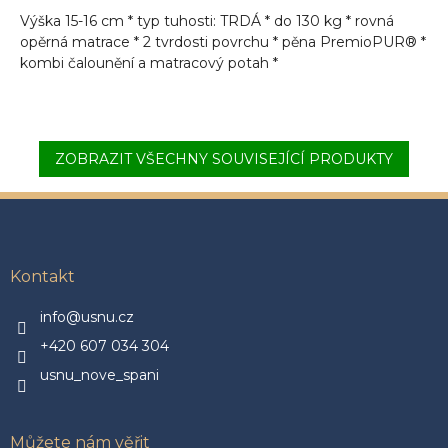
Výška 15-16 cm * typ tuhosti: TRDÁ * do 130 kg * rovná
opěrná matrace * 2 tvrdosti povrchu * pěna PremioPUR® *
kombi čalounění a matracový potah *
ZOBRAZIT VŠECHNY SOUVISEJÍCÍ PRODUKTY
Z
á
p
a
Kontakt
t
í
info@usnu.cz
+420 607 034 304
usnu_nove_spani
Můžete nám věřit