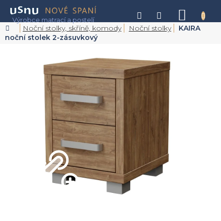
Přejít
na
NÁKU
obsah
KOŠÍK
Domů
Noční stolky, skříně, komody
Noční stolky
KAIRA
noční stolek 2-zásuvkový