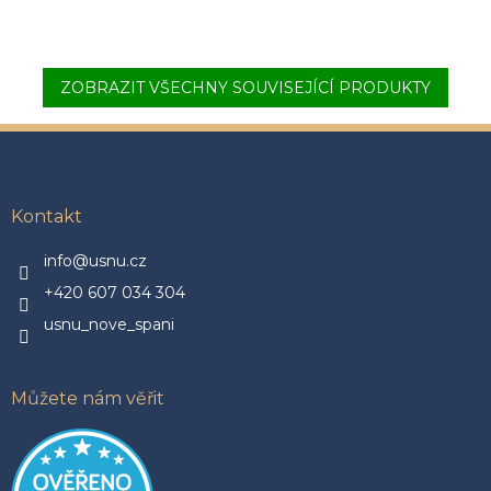
ZOBRAZIT VŠECHNY SOUVISEJÍCÍ PRODUKTY
Z
á
p
a
Kontakt
t
í
info@usnu.cz
+420 607 034 304
usnu_nove_spani
Můžete nám věřit