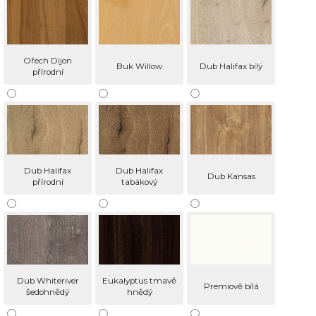
Ořech Dijon
Buk Willow
Dub Halifax bílý
přírodní
Dub Halifax
Dub Halifax
Dub Kansas
přírodní
tabákový
Dub Whiteriver
Eukalyptus tmavě
Premiově bílá
šedohnědý
hnědý