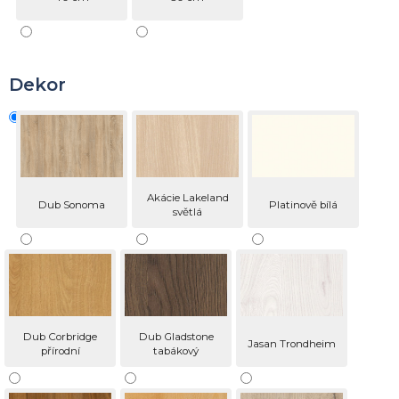
Dekor
Akácie Lakeland
Dub Sonoma
Platinově bílá
světlá
Dub Corbridge
Dub Gladstone
Jasan Trondheim
přírodní
tabákový