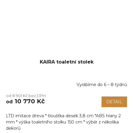
KAIRA toaletní stolek
Vyrábíme do 6 – 8 týdnů
od 8 901 Kč bez DPH
10 770 Kč
od
DETAIL
LTD imitace dřeva * tloušťka desek 3,8 cm *ABS hrany 2
mm * výška toaletního stolku 150 cm * výběr z několika
dekorů