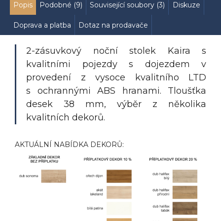
Popis
Podobné (9)
Související soubory (3)
Diskuze
Doprava a platba
Dotaz na prodavače
2-zásuvkový noční stolek Kaira s
kvalitními pojezdy s dojezdem v
provedení z vysoce kvalitního LTD
s
ochrannými ABS hranami
. Tloušťka
desek 38 mm
, výběr z několika
kvalitních dekorů
.
AKTUÁLNÍ NABÍDKA DEKORŮ: