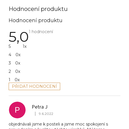
Hodnocení produktu
5,0
Průměrné
1 hodnocení
hodnocení
produktu
je
5
1x
5,0
z
4
0x
5
hvězdiček.
3
0x
2
0x
1
0x
PŘIDAT HODNOCENÍ
V
ý
p
Petra J
i
P
|
s
9.6.2022
Hodnocení produktu je 5 z 5 hvězdiček.
h
objednávali jsme k posteli a jsme moc spokojení s
o