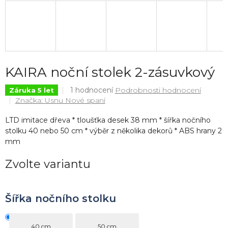
KAIRA noční stolek 2-zásuvkový
Průměrné
1 hodnocení
Podrobnosti hodnocení
Záruka 5 let
hodnocení
Značka:
Usnu Nové spaní
produktu
je
LTD imitace dřeva * tloušťka desek 38 mm * šířka nočního
5,0
stolku 40 nebo 50 cm * výběr z několika dekorů * ABS hrany 2
z
mm
5
hvězdiček.
Zvolte variantu
Šířka nočního stolku
40 cm
50 cm