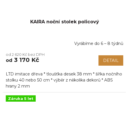
KAIRA noční stolek policový
Vyrábíme do 6 – 8 týdnů
Průměrné
hodnocení
od 2 620 Kč bez DPH
produktu
3 170 Kč
od
DETAIL
je
5,0
z
LTD imitace dřeva * tloušťka desek 38 mm * šířka nočního
5
stolku 40 nebo 50 cm * výběr z několika dekorů * ABS
hvězdiček.
hrany 2 mm
Záruka 5 let