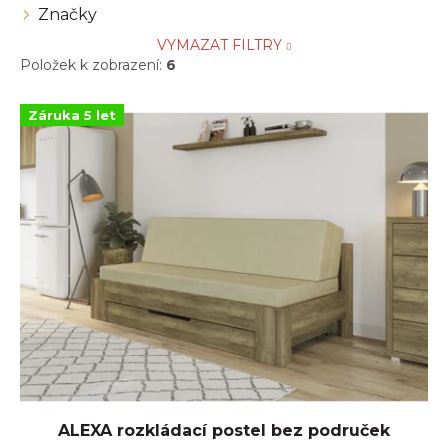
Značky
VYMAZAT FILTRY
Položek k zobrazení:
6
V
Záruka 5 let
ý
p
i
s
p
r
o
d
u
k
t
ů
ALEXA rozkládací postel bez područek