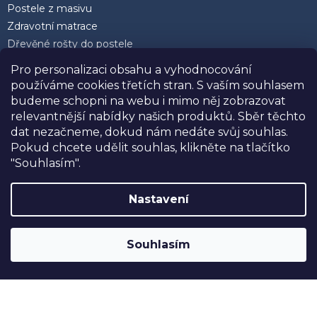
Postele z masivu
Zdravotní matrace
Dřevěné rošty do postele
Postele 200 x 200 cm
Pro personalizaci obsahu a vyhodnocování
Matrace 90 x 200 cm
používáme cookies třetích stran. S vaším souhlasem
Rozkládací postele
budeme schopni na webu i mimo něj zobrazovat
Kvalitní polštáře
relevantnější nabídky našich produktů. Sběr těchto
dat nezačneme, dokud nám nedáte svůj souhlas.
Pokud chcete udělit souhlas, klikněte na tlačítko
"Souhlasím".
Facebook
Nastavení
SLEVA 10%
na postele, matrace a doplňky
značky USNU® s kódem
USNU10
. Navíc
Souhlasím
DOPRAVA ZDARMA při nákupu nad
30.000,-
.
Vytvořil Shoptet