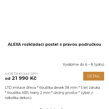
ALEXA rozkládací postel s pravou područkou
Vyrábíme do 6 – 8 týdnů
Průměrné
hodnocení
od 18 174 Kč bez DPH
produktu
DETAIL
21 990 Kč
od
je
5,0
LTD imitace dřeva * tloušťka desek 38 mm * 5 let záruka
z
5
* tloušťka ABS hrany 2 mm * úložný prostor * výběr z
hvězdiček.
několika dekorů