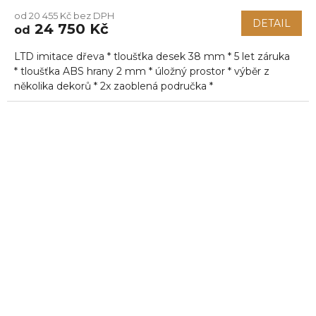
od 20 455 Kč bez DPH
DETAIL
24 750 Kč
od
LTD imitace dřeva * tloušťka desek 38 mm * 5 let záruka
* tloušťka ABS hrany 2 mm * úložný prostor * výběr z
několika dekorů * 2x zaoblená područka *