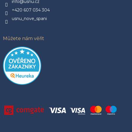
í
info@usnu.cz
+420 607 034 304
usnu_nove_spani
Můžete nám věřit