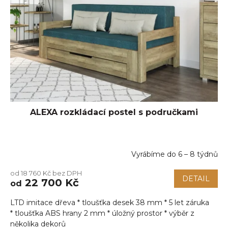
ALEXA rozkládací postel s područkami
Vyrábíme do 6 – 8 týdnů
Průměrné
hodnocení
od 18 760 Kč bez DPH
produktu
DETAIL
22 700 Kč
od
je
5,0
LTD imitace dřeva * tloušťka desek 38 mm * 5 let záruka
z
5
* tloušťka ABS hrany 2 mm * úložný prostor * výběr z
hvězdiček.
několika dekorů