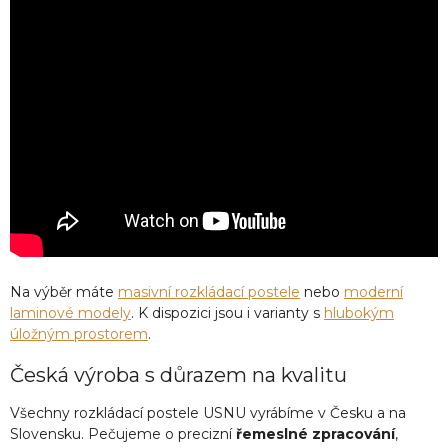
Na výběr máte
masivní rozkládací postele
nebo
moderní
laminové modely
. K dispozici jsou i varianty s
hlubokým
úložným prostorem
.
Česká výroba s důrazem na kvalitu
Všechny rozkládací postele USNU vyrábíme v Česku a na
Slovensku. Pečujeme o precizní
řemeslné zpracování
,