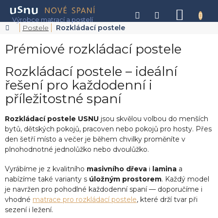
Přejít
na
NÁKU
obsah
KOŠÍK
Domů
Postele
Rozkládací postele
Prémiové rozkládací postele
Rozkládací postele – ideální
řešení pro každodenní i
příležitostné spaní
Rozkládací postele USNU
jsou skvělou volbou do menších
bytů, dětských pokojů, pracoven nebo pokojů pro hosty. Přes
den šetří místo a večer je během chvilky proměníte v
plnohodnotné jednolůžko nebo dvoulůžko.
Vyrábíme je z kvalitního
masivního dřeva
i
lamina
a
nabízíme také varianty s
úložným prostorem
. Každý model
je navržen pro pohodlné každodenní spaní — doporučíme i
vhodné
matrace pro rozkládací postele
, které drží tvar při
sezení i ležení.