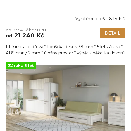
Vyrábíme do 6 – 8 týdnů
Průměrné
hodnocení
od 17 554 Kč bez DPH
produktu
DETAIL
21 240 Kč
od
je
5,0
LTD imitace dřeva * tloušťka desek 38 mm * 5 let záruka *
z
5
ABS hrany 2 mm * úložný prostor * výběr z několika dekorů
hvězdiček.
Záruka 5 let