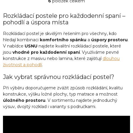
6
položek celkem
O
v
l
Rozkládací postele pro každodenní spaní –
á
pohodlí a úspora místa
d
a
Rozkládací postel je skvělým řešením pro všechny, kdo
c
hledají kombinaci
komfortního spánku
a
úspory prostoru
.
í
V nabídce
USNU
najdete kvalitní rozkládací postele, které
p
jsou
vhodné pro každodenní spaní
. Využíváme pevné
r
konstrukce z masivu nebo lamina, které zajišťují
dlouhou
v
životnost a pohodlí
.
k
y
Jak vybrat správnou rozkládací postel?
v
ý
p
Při výběru doporučujeme zvážit způsob rozkládání, kvalitu
i
konstrukce, výšku ložné plochy, typ matrace a možnost
s
úložného prostoru
. V sortimentu najdete jednoduchý
u
výsuv, dvojitý rozklad i varianty s područkami.