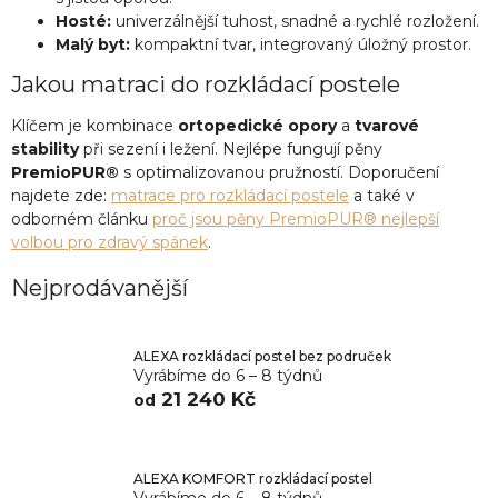
Hosté:
univerzálnější tuhost, snadné a rychlé rozložení.
Malý byt:
kompaktní tvar, integrovaný úložný prostor.
Jakou matraci do rozkládací postele
Klíčem je kombinace
ortopedické opory
a
tvarové
stability
při sezení i ležení. Nejlépe fungují pěny
PremioPUR®
s optimalizovanou pružností. Doporučení
najdete zde:
matrace pro rozkládací postele
a také v
odborném článku
proč jsou pěny PremioPUR® nejlepší
volbou pro zdravý spánek
.
Nejprodávanější
ALEXA rozkládací postel bez područek
Vyrábíme do 6 – 8 týdnů
21 240 Kč
od
ALEXA KOMFORT rozkládací postel