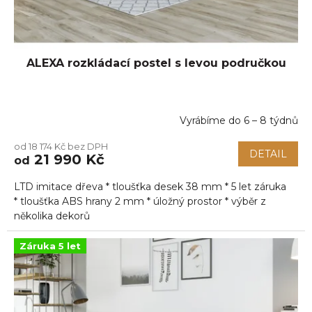
ALEXA rozkládací postel s levou područkou
Vyrábíme do 6 – 8 týdnů
Průměrné
hodnocení
od 18 174 Kč bez DPH
produktu
DETAIL
21 990 Kč
od
je
5,0
LTD imitace dřeva * tloušťka desek 38 mm * 5 let záruka
z
5
* tloušťka ABS hrany 2 mm * úložný prostor * výběr z
hvězdiček.
několika dekorů
Záruka 5 let