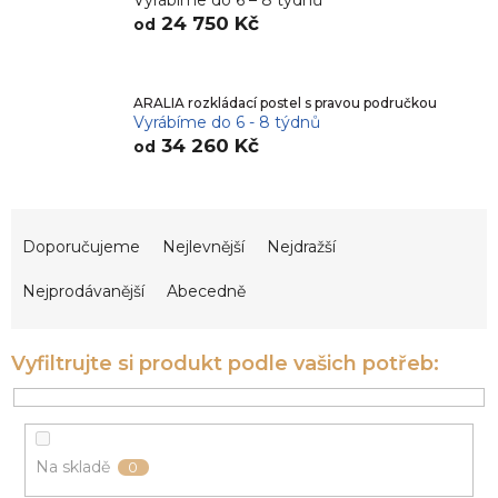
Vyrábíme do 6 – 8 týdnů
24 750 Kč
od
ARALIA rozkládací postel s pravou područkou
Vyrábíme do 6 - 8 týdnů
34 260 Kč
od
Ř
a
Doporučujeme
Nejlevnější
Nejdražší
z
e
Nejprodávanější
Abecedně
n
í
p
r
o
d
u
Na skladě
0
k