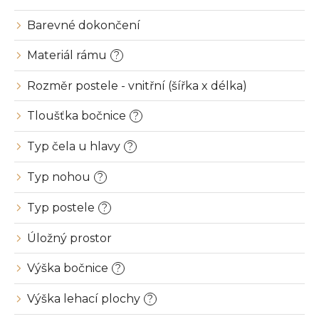
t
ů
Barevné dokončení
Materiál rámu
?
Rozměr postele - vnitřní (šířka x délka)
Tloušťka bočnice
?
Typ čela u hlavy
?
Typ nohou
?
Typ postele
?
Úložný prostor
Výška bočnice
?
Výška lehací plochy
?