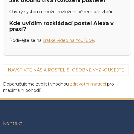
Jak dlouho trvá rozložení postele?
Chytrý systém umožní rozložení během pár vteřin.
Kde uvidím rozkládací postel Alexa v
praxi?
Podívejte se na
krátké video na YouTube
.
NAVŠTIVTE NÁS A POSTEL SI OSOBNĚ VYZKOUŠEJTE
Doporučujeme zvolit i vhodnou
zdravotní matraci
pro
maximální pohodlí.
Z
á
p
a
Kontakt
t