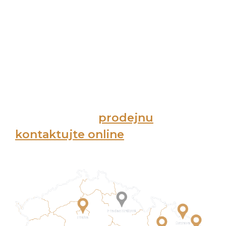
Dodání a odborná montáž.
Výhody výroby na míru v USNU
Česká výroba z poctivých materiálů
Individuální přístup a profesionální poradenství
Rychlé dodací lhůty
Garance kvality a dlouhá životnost
Máte vlastní představu?
Navštivte naši
prodejnu
nebo nás
kontaktujte online
a vytvoříme
vám spánek na míru!