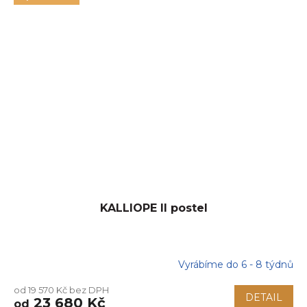
KALLIOPE II postel
Vyrábíme do 6 - 8 týdnů
Průměrné
hodnocení
od 19 570 Kč bez DPH
produktu
DETAIL
23 680 Kč
od
je