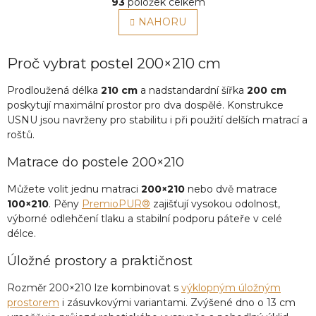
r
93
položek celkem
v
á
l
NAHORU
n
á
k
o
d
v
a
Proč vybrat postel 200×210 cm
á
c
n
í
Prodloužená délka
210 cm
a nadstandardní šířka
200 cm
í
p
poskytují maximální prostor pro dva dospělé. Konstrukce
r
USNU jsou navrženy pro stabilitu i při použití delších matrací a
v
roštů.
k
y
Matrace do postele 200×210
v
ý
Můžete volit jednu matraci
200×210
nebo dvě matrace
p
100×210
. Pěny
PremioPUR®
zajišťují vysokou odolnost,
i
výborné odlehčení tlaku a stabilní podporu páteře v celé
s
délce.
u
Úložné prostory a praktičnost
Rozměr 200×210 lze kombinovat s
výklopným úložným
prostorem
i zásuvkovými variantami. Zvýšené dno o 13 cm