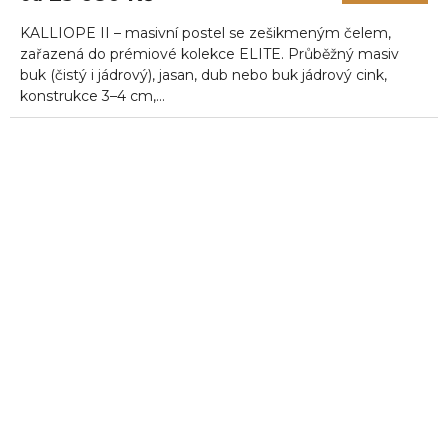
5,0
KALLIOPE II – masivní postel se zešikmeným čelem,
z
5
zařazená do prémiové kolekce ELITE. Průběžný masiv
hvězdiček.
buk (čistý i jádrový), jasan, dub nebo buk jádrový cink,
konstrukce 3–4 cm,...