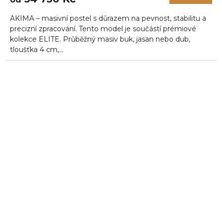
je
5,0
AKIMA – masivní postel s důrazem na pevnost, stabilitu a
z
5
precizní zpracování. Tento model je součástí prémiové
hvězdiček.
kolekce ELITE. Průběžný masiv buk, jasan nebo dub,
tloušťka 4 cm,...