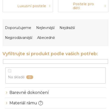
Postele pro
Luxusní postele
děti
Ř
a
Doporučujeme
Nejlevnější
Nejdražší
z
e
Nejprodávanější
Abecedně
n
í
p
r
o
d
u
Na skladě
0
k
t
ů
Barevné dokončení
Materiál rámu
?