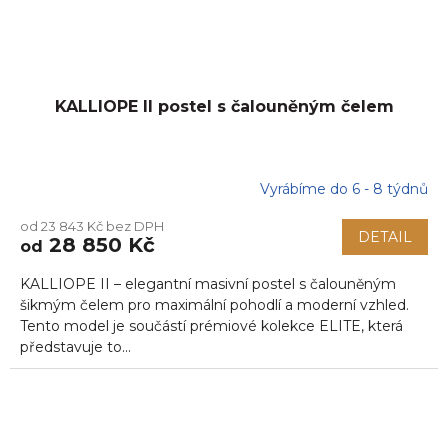
KALLIOPE II postel s čalouněným čelem
Vyrábíme do 6 - 8 týdnů
Průměrné
hodnocení
od 23 843 Kč bez DPH
produktu
DETAIL
28 850 Kč
od
je
5,0
KALLIOPE II – elegantní masivní postel s čalouněným
z
5
šikmým čelem pro maximální pohodlí a moderní vzhled.
hvězdiček.
Tento model je součástí prémiové kolekce ELITE, která
představuje to...