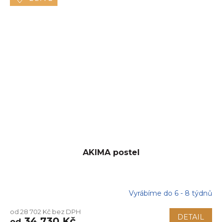
AKIMA postel
Vyrábíme do 6 - 8 týdnů
Průměrné
hodnocení
od 28 702 Kč bez DPH
produktu
DETAIL
34 730 Kč
od