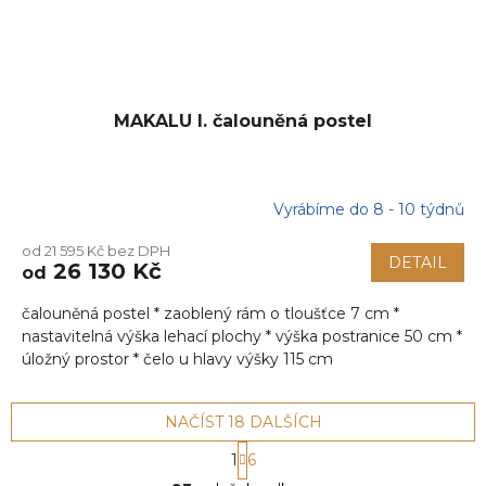
MAKALU I. čalouněná postel
Vyrábíme do 8 - 10 týdnů
od 21 595 Kč bez DPH
DETAIL
26 130 Kč
od
čalouněná postel * zaoblený rám o tloušťce 7 cm *
nastavitelná výška lehací plochy * výška postranice 50 cm *
úložný prostor * čelo u hlavy výšky 115 cm
NAČÍST 18 DALŠÍCH
S
1
6
t
O