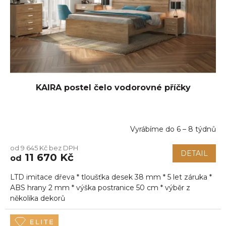
KAIRA postel čelo vodorovné příčky
Vyrábíme do 6 – 8 týdnů
Průměrné
hodnocení
od 9 645 Kč bez DPH
produktu
DETAIL
11 670 Kč
od
je
5,0
LTD imitace dřeva * tloušťka desek 38 mm * 5 let záruka *
z
5
ABS hrany 2 mm * výška postranice 50 cm * výběr z
hvězdiček.
několika dekorů