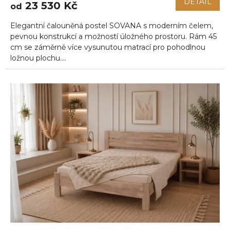
DETAIL
23 530 Kč
od
je
5,0
Elegantní čalouněná postel SOVANA s moderním čelem,
z
5
pevnou konstrukcí a možností úložného prostoru. Rám 45
hvězdiček.
cm se záměrně více vysunutou matrací pro pohodlnou
ložnou plochu....