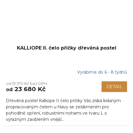
KALLIOPE II. čelo příčky dřevěná postel
Vyrábíme do 6 - 8 týdnů
Průměrné
hodnocení
od 19 570 Kč bez DPH
produktu
DETAIL
23 680 Kč
od
je
5,0
Dřevěná postel Kalliope II čelo příčky Vás získá krásným
z
5
propracovaným čelem u hlavy se zešikmením pro
hvězdiček.
pohodlné opření, robustními nohami ve tvaru L s
výrazným zaoblením vnější...