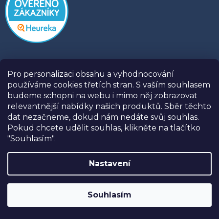
Pro personalizaci obsahu a vyhodnocování
používáme cookies třetích stran. S vaším souhlasem
budeme schopni na webu i mimo něj zobrazovat
relevantnější nabídky našich produktů. Sběr těchto
dat nezačneme, dokud nám nedáte svůj souhlas.
Pokud chcete udělit souhlas, klikněte na tlačítko
Informace
"Souhlasím".
Prodejny
Nastavení
Kontakty
SLEVA 10%
na postele, matrace a doplňky
Naše recenze
značky USNU® s kódem
USNU10
. Navíc
O USNU
Souhlasím
DOPRAVA ZDARMA při nákupu nad
Tipy a rady
30.000,-
.
Doprava a platba