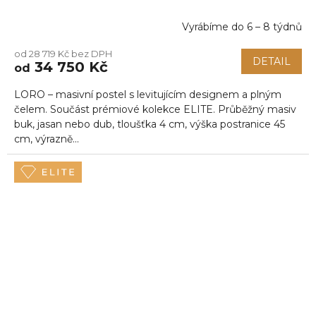
Vyrábíme do 6 – 8 týdnů
Průměrné
hodnocení
od 28 719 Kč bez DPH
produktu
DETAIL
34 750 Kč
od
je
5,0
LORO – masivní postel s levitujícím designem a plným
z
5
čelem. Součást prémiové kolekce ELITE. Průběžný masiv
hvězdiček.
buk, jasan nebo dub, tloušťka 4 cm, výška postranice 45
cm, výrazně...