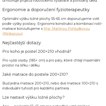
umožňuje průjezd robotického vysavače a pohodlný úklid.
Ergonomie a doporučení fyzioterapeutky
Optimální výšku ložné plochy 55–65 cm doporučujeme volit
podle výšky postavy. Ergonomii konstrukcí a kombinací rošt–
matrace konzultujeme s
Mgr. Martinou Pohludkovou
(Minksovou)
.
Nejčastější dotazy
Pro koho je postel 200×210 vhodná?
Pro vyšší osoby (185+ cm) a pro páry, které chtějí maximální
prostor na šířku i délku.
Jaké matrace do postele 200×210?
Buď jedna matrace 200×210, nebo dvě matrace 100×210 s
individuální tuhostí pro každého partnera.
Lze nastavit výšku ložné plochy?