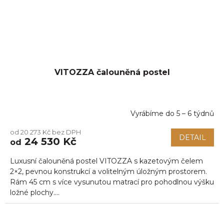
VITOZZA čalouněná postel
Vyrábíme do 5 – 6 týdnů
od 20 273 Kč bez DPH
DETAIL
24 530 Kč
od
Luxusní čalouněná postel VITOZZA s kazetovým čelem
2×2, pevnou konstrukcí a volitelným úložným prostorem.
Rám 45 cm s více vysunutou matrací pro pohodlnou výšku
ložné plochy....