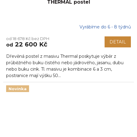
THERMAL postel
Vyrábíme do 6 - 8 týdnů
Průměrné
hodnocení
od 18 678 Kč bez DPH
produktu
DETAIL
22 600 Kč
od
je
5,0
Dřevěná postel z masivu Thermal poskytuje výběr z
z
5
průběžného buku čistého nebo jádrového, jasanu, dubu
hvězdiček.
nebo buku cink. Tl. masivu je kombinace 6 a 3 cm,
postranice mají výšku 50...
Novinka