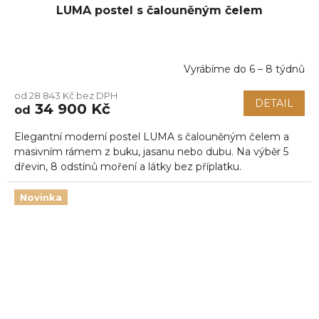
LUMA postel s čalouněným čelem
Vyrábíme do 6 – 8 týdnů
Průměrné
hodnocení
od 28 843 Kč bez DPH
produktu
DETAIL
34 900 Kč
od
je
5,0
Elegantní moderní postel LUMA s čalouněným čelem a
z
5
masivním rámem z buku, jasanu nebo dubu. Na výběr 5
hvězdiček.
dřevin, 8 odstínů moření a látky bez příplatku.
Novinka