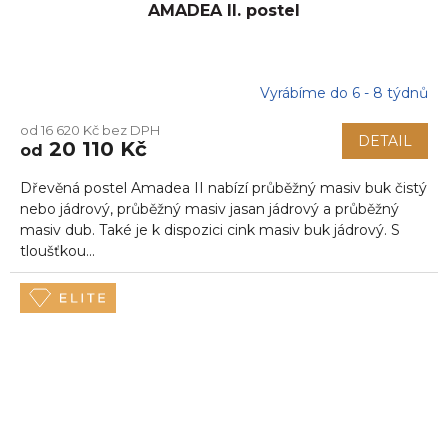
AMADEA II. postel
Vyrábíme do 6 - 8 týdnů
od 16 620 Kč bez DPH
DETAIL
20 110 Kč
od
Dřevěná postel Amadea II nabízí průběžný masiv buk čistý
nebo jádrový, průběžný masiv jasan jádrový a průběžný
masiv dub. Také je k dispozici cink masiv buk jádrový. S
tloušťkou...