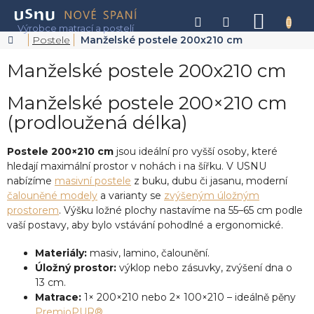
Přejít
na
NÁKU
obsah
KOŠÍK
Domů
Postele
Manželské postele 200x210 cm
Manželské postele 200x210 cm
Manželské postele 200×210 cm
(prodloužená délka)
Postele 200×210 cm
jsou ideální pro vyšší osoby, které
hledají maximální prostor v nohách i na šířku. V USNU
nabízíme
masivní postele
z buku, dubu či jasanu, moderní
čalouněné modely
a varianty se
zvýšeným úložným
prostorem
. Výšku ložné plochy nastavíme na 55–65 cm podle
vaší postavy, aby bylo vstávání pohodlné a ergonomické.
Materiály:
masiv, lamino, čalounění.
Úložný prostor:
výklop nebo zásuvky, zvýšení dna o
13 cm.
Matrace:
1× 200×210 nebo 2× 100×210 – ideálně pěny
PremioPUR®
.