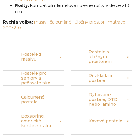
Rošty:
kompatibilní lamelové i pevné rošty v délce 210
cm.
Rychlá volba:
masiv
·
čalouněné
·
úložný prostor
·
matrace
200×210
Postele s
Postele z
úložným
masivu
prostorem
Postele pro
Rozkládací
seniory a
postele
pečovatelské
postele
Dýhované
Čalouněné
postele, DTD
postele
nebo lamino
Boxspring,
americké
Kovové postele
kontinentální
postele