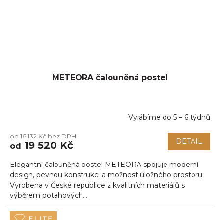
METEORA čalouněná postel
Vyrábíme do 5 – 6 týdnů
Průměrné
hodnocení
od 16 132 Kč bez DPH
produktu
DETAIL
19 520 Kč
od
je
5,0
Elegantní čalouněná postel METEORA spojuje moderní
z
5
design, pevnou konstrukci a možnost úložného prostoru.
hvězdiček.
Vyrobena v České republice z kvalitních materiálů s
výběrem potahových...