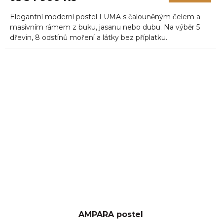
5,0
Elegantní moderní postel LUMA s čalouněným čelem a
z
5
masivním rámem z buku, jasanu nebo dubu. Na výběr 5
hvězdiček.
dřevin, 8 odstínů moření a látky bez příplatku.
AMPARA postel