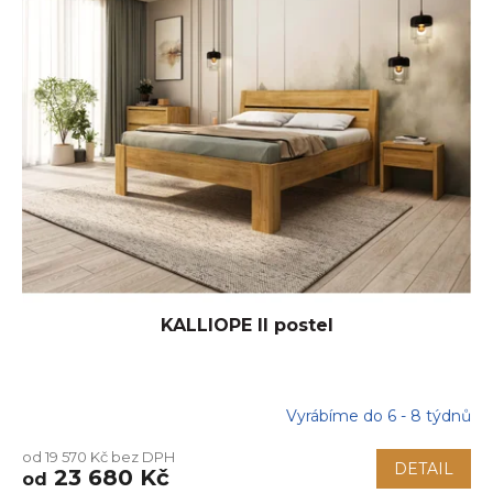
KALLIOPE II postel
Vyrábíme do 6 - 8 týdnů
Průměrné
hodnocení
od 19 570 Kč bez DPH
produktu
DETAIL
23 680 Kč
od
je