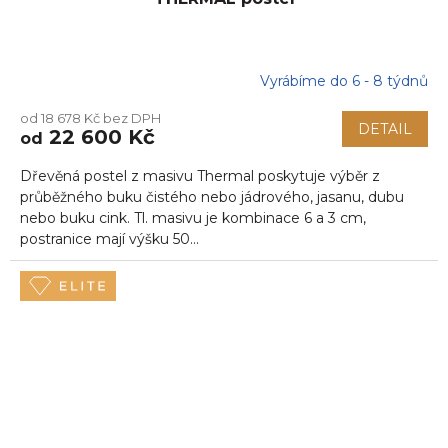
Vyrábíme do 6 - 8 týdnů
Průměrné
hodnocení
od 18 678 Kč bez DPH
produktu
DETAIL
22 600 Kč
od
je
5,0
Dřevěná postel z masivu Thermal poskytuje výběr z
z
5
průběžného buku čistého nebo jádrového, jasanu, dubu
hvězdiček.
nebo buku cink. Tl. masivu je kombinace 6 a 3 cm,
postranice mají výšku 50...