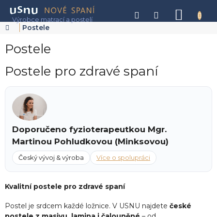
Přejít
na
NÁKU
obsah
KOŠÍK
Domů
Postele
Postele
Postele pro zdravé spaní
Doporučeno fyzioterapeutkou Mgr.
Martinou Pohludkovou (Minksovou)
Český vývoj & výroba
Více o spolupráci
Kvalitní postele pro zdravé spaní
Postel je srdcem každé ložnice. V USNU najdete
české
postele z masivu, lamina i čalouněné
– od