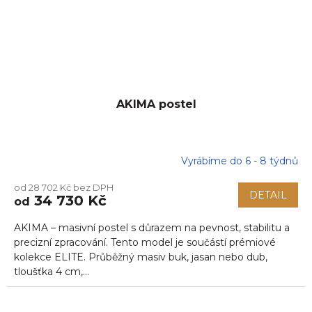
AKIMA postel
Vyrábíme do 6 - 8 týdnů
Průměrné
hodnocení
od 28 702 Kč bez DPH
produktu
DETAIL
34 730 Kč
od
je
5,0
AKIMA – masivní postel s důrazem na pevnost, stabilitu a
z
5
precizní zpracování. Tento model je součástí prémiové
hvězdiček.
kolekce ELITE. Průběžný masiv buk, jasan nebo dub,
tloušťka 4 cm,...