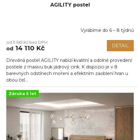
AGILITY postel
Vyrábíme do 6 – 8 týdnů
Průměrné
hodnocení
od 11 661 Kč bez DPH
produktu
DETAIL
14 110 Kč
od
je
4,5
Dřevěná postel AGILITY nabízí kvalitní a odolné provedení
z
5
postele z masivu buk jádrový cink. K dispozici je v 8
hvězdiček.
barevných odstínech moření a efektním zaoblení hran u
obou čel...
Záruka 5 let