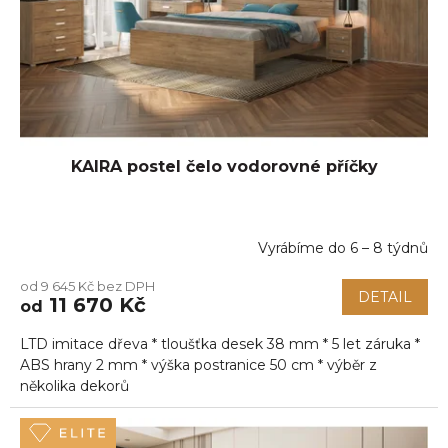
KAIRA postel čelo vodorovné příčky
Vyrábíme do 6 – 8 týdnů
Průměrné
hodnocení
od 9 645 Kč bez DPH
produktu
DETAIL
11 670 Kč
od
je
5,0
LTD imitace dřeva * tloušťka desek 38 mm * 5 let záruka *
z
5
ABS hrany 2 mm * výška postranice 50 cm * výběr z
hvězdiček.
několika dekorů