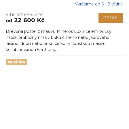
Vyrábíme do 6 - 8 týdnů
Průměrné
hodnocení
od 18 678 Kč bez DPH
produktu
DETAIL
22 600 Kč
od
je
5,0
Dřevěná postel z masivu Mineros Lux s čelem příčky
z
5
nabízí průběžný masiv buku čistého nebo jádrového,
hvězdiček.
jasanu, dubu nebo buku cinku. S tloušťkou masivu
kombinovanou 6 a 3 cm,...
Novinka