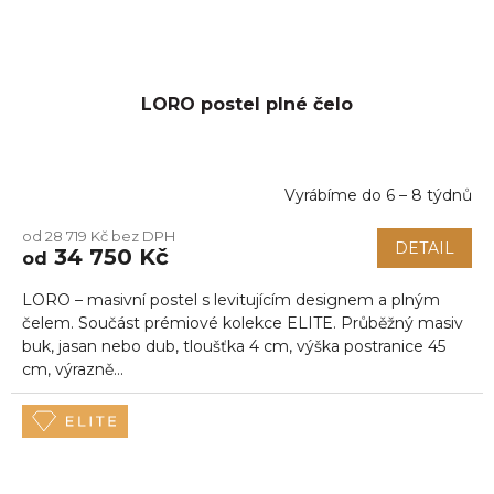
LORO postel plné čelo
Vyrábíme do 6 – 8 týdnů
Průměrné
hodnocení
od 28 719 Kč bez DPH
produktu
DETAIL
34 750 Kč
od
je
5,0
LORO – masivní postel s levitujícím designem a plným
z
5
čelem. Součást prémiové kolekce ELITE. Průběžný masiv
hvězdiček.
buk, jasan nebo dub, tloušťka 4 cm, výška postranice 45
cm, výrazně...