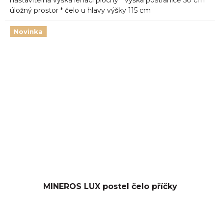
nastavitelná výška lehací plochy * výška postranice 50 cm *
úložný prostor * čelo u hlavy výšky 115 cm
Novinka
MINEROS LUX postel čelo příčky