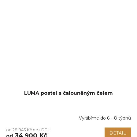
LUMA postel s čalouněným čelem
Vyrábíme do 6 – 8 týdnů
Průměrné
hodnocení
od 28 843 Kč bez DPH
produktu
DETAIL
34 900 Kč
od
je