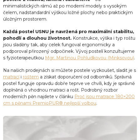
minimalistických rámů až po moderní modely s vysokým
čelem, nadstandardní výškou ložné plochy nebo praktickým
úložným prostorem.
Každá postel USNU je navržená pro maximální stabilitu,
pohodlí a dlouhou životnost.
Konstrukce, výška i typ roštu
jsou sladěny tak, aby celek fungoval ergonomicky a
podporoval přirozený odpočinek. Vývoj postelí konzultujeme
s fyzioterapeutkou
Mgr. Martinou Pohludkovou (Minksovou)
.
Na našich prodejnách si můžete postele vyzkoušet, sladit je s
matrací
i
roštem
a získat doporučení od odborníků. Správná
postel funguje opravdu dobře teprve ve chvíli, kdy je správně
doplněná o vhodnou matraci a rošt. Podrobný rozbor
moderních pěn najdete v článku
Proč jsou matrace 180×200
cm s pěnami PremioPUR® nejlepší volbou
.