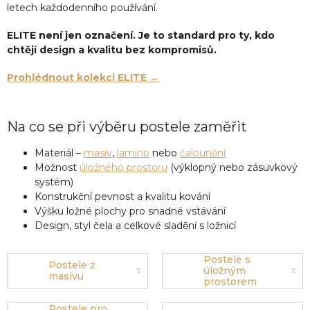
letech každodenního používání.
ELITE není jen označení. Je to standard pro ty, kdo
chtějí design a kvalitu bez kompromisů.
Prohlédnout kolekci ELITE →
Na co se při výběru postele zaměřit
Materiál –
masiv
,
lamino
nebo
čalounění
Možnost
úložného prostoru
(výklopný nebo zásuvkový
systém)
Konstrukční pevnost a kvalitu kování
Výšku ložné plochy pro snadné vstávání
Design, styl čela a celkové sladění s ložnicí
Postele s
Postele z
úložným
masivu
prostorem
Postele pro