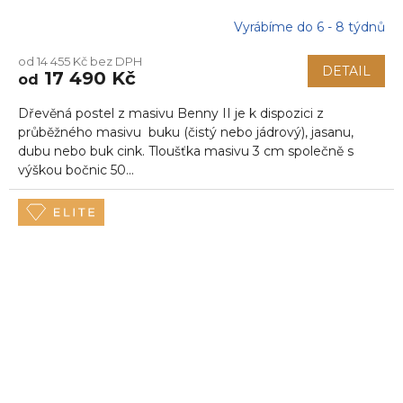
Vyrábíme do 6 - 8 týdnů
od 14 455 Kč bez DPH
DETAIL
17 490 Kč
od
Dřevěná postel z masivu Benny II je k dispozici z
průběžného masivu buku (čistý nebo jádrový), jasanu,
dubu nebo buk cink. Tloušťka masivu 3 cm společně s
výškou bočnic 50...