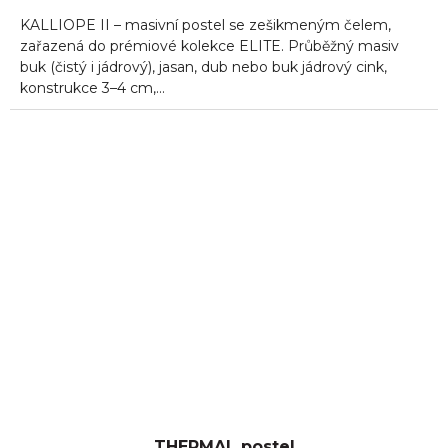
5,0
KALLIOPE II – masivní postel se zešikmeným čelem,
z
5
zařazená do prémiové kolekce ELITE. Průběžný masiv
hvězdiček.
buk (čistý i jádrový), jasan, dub nebo buk jádrový cink,
konstrukce 3–4 cm,...
THERMAL postel