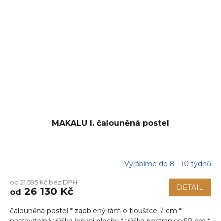
MAKALU I. čalouněná postel
Vyrábíme do 8 - 10 týdnů
od 21 595 Kč bez DPH
DETAIL
26 130 Kč
od
čalouněná postel * zaoblený rám o tloušťce 7 cm *