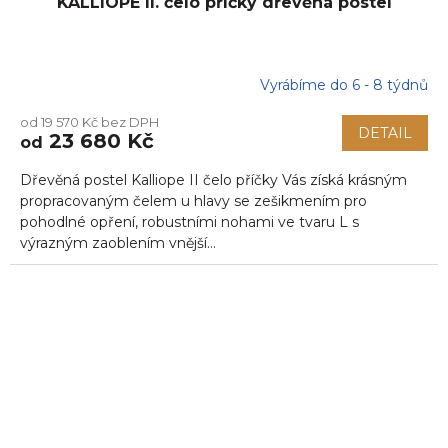
KALLIOPE II. čelo příčky dřevěná postel
Vyrábíme do 6 - 8 týdnů
Průměrné
hodnocení
od 19 570 Kč bez DPH
produktu
DETAIL
23 680 Kč
od
je
5,0
Dřevěná postel Kalliope II čelo příčky Vás získá krásným
z
5
propracovaným čelem u hlavy se zešikmením pro
hvězdiček.
pohodlné opření, robustními nohami ve tvaru L s
výrazným zaoblením vnější...