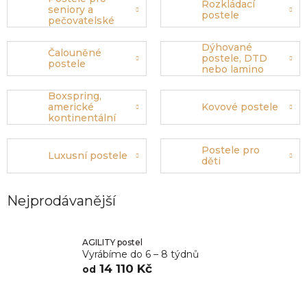
Rozkládací
seniory a
postele
pečovatelské
postele
Dýhované
Čalouněné
postele, DTD
postele
nebo lamino
Boxspring,
americké
Kovové postele
kontinentální
postele
Postele pro
Luxusní postele
děti
Nejprodávanější
AGILITY postel
Vyrábíme do 6 – 8 týdnů
14 110 Kč
od