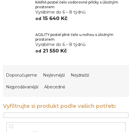
KAIRA postel čelo vodorovné příčky s úložným
prostorem
Vyrábíme do 6 – 8 týdnů
15 640 Kč
od
AGILITY postel plné čelo u nohou s úložným
prostorem
Vyrábíme do 6 – 8 týdnů
21 550 Kč
od
Ř
a
Doporučujeme
Nejlevnější
Nejdražší
z
e
Nejprodávanější
Abecedně
n
í
p
r
o
d