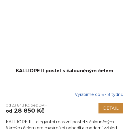
KALLIOPE II postel s čalouněným čelem
Vyrábíme do 6 - 8 týdnů
Průměrné
hodnocení
od 23 843 Kč bez DPH
produktu
DETAIL
28 850 Kč
od
je
5,0
KALLIOPE II – elegantní masivní postel s čalouněným
z
5
šikmým čelem pro maximální pohodlí a moderní vzhled.