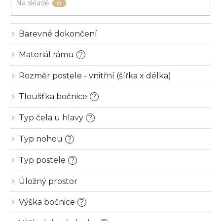
u
Na skladě
0
k
t
ů
Barevné dokončení
Materiál rámu
?
Rozměr postele - vnitřní (šířka x délka)
Tloušťka bočnice
?
Typ čela u hlavy
?
Typ nohou
?
Typ postele
?
Úložný prostor
Výška bočnice
?