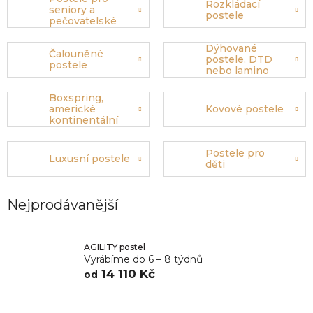
Rozkládací
seniory a
postele
pečovatelské
postele
Dýhované
Čalouněné
postele, DTD
postele
nebo lamino
Boxspring,
americké
Kovové postele
kontinentální
postele
Postele pro
Luxusní postele
děti
Nejprodávanější
AGILITY postel
Vyrábíme do 6 – 8 týdnů
14 110 Kč
od