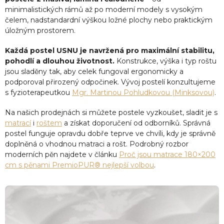
minimalistických rámů až po moderní modely s vysokým
čelem, nadstandardní výškou ložné plochy nebo praktickým
úložným prostorem.
Každá postel USNU je navržená pro maximální stabilitu,
pohodlí a dlouhou životnost.
Konstrukce, výška i typ roštu
jsou sladěny tak, aby celek fungoval ergonomicky a
podporoval přirozený odpočinek. Vývoj postelí konzultujeme
s fyzioterapeutkou
Mgr. Martinou Pohludkovou (Minksovou)
.
Na našich prodejnách si můžete postele vyzkoušet, sladit je s
matrací
i
roštem
a získat doporučení od odborníků. Správná
postel funguje opravdu dobře teprve ve chvíli, kdy je správně
doplněná o vhodnou matraci a rošt. Podrobný rozbor
moderních pěn najdete v článku
Proč jsou matrace 180×200
cm s pěnami PremioPUR® nejlepší volbou
.