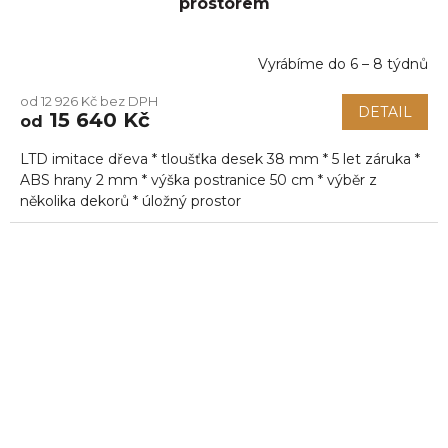
prostorem
Vyrábíme do 6 – 8 týdnů
Průměrné
hodnocení
od 12 926 Kč bez DPH
produktu
DETAIL
15 640 Kč
od
je
5,0
LTD imitace dřeva * tloušťka desek 38 mm * 5 let záruka *
z
5
ABS hrany 2 mm * výška postranice 50 cm * výběr z
hvězdiček.
několika dekorů * úložný prostor