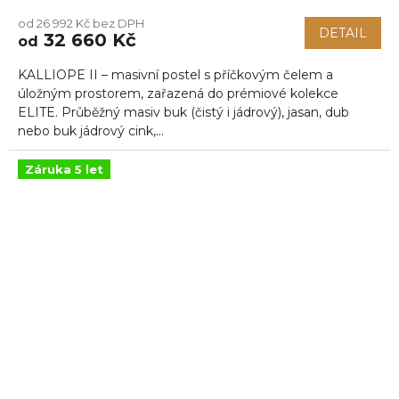
od 26 992 Kč bez DPH
DETAIL
32 660 Kč
od
KALLIOPE II – masivní postel s příčkovým čelem a
úložným prostorem, zařazená do prémiové kolekce
ELITE. Průběžný masiv buk (čistý i jádrový), jasan, dub
nebo buk jádrový cink,...
Záruka 5 let