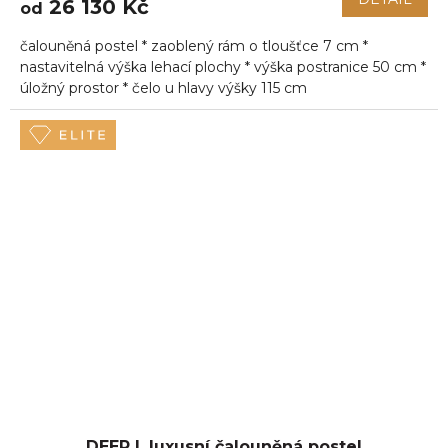
26 130 Kč
od
čalouněná postel * zaoblený rám o tloušťce 7 cm *
nastavitelná výška lehací plochy * výška postranice 50 cm *
úložný prostor * čelo u hlavy výšky 115 cm
DEEP I. luxusní čalouněná postel