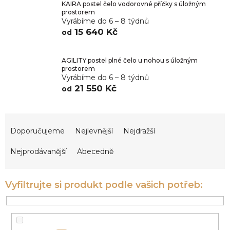
KAIRA postel čelo vodorovné příčky s úložným
prostorem
Vyrábíme do 6 – 8 týdnů
15 640 Kč
od
AGILITY postel plné čelo u nohou s úložným
prostorem
Vyrábíme do 6 – 8 týdnů
21 550 Kč
od
Ř
a
Doporučujeme
Nejlevnější
Nejdražší
z
e
Nejprodávanější
Abecedně
n
í
p
r
o
d