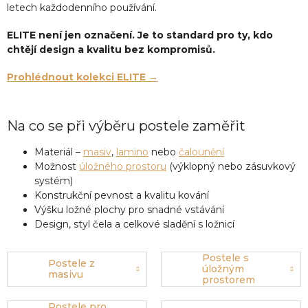
letech každodenního používání.
ELITE není jen označení. Je to standard pro ty, kdo
chtějí design a kvalitu bez kompromisů.
Prohlédnout kolekci ELITE →
Na co se při výběru postele zaměřit
Materiál –
masiv
,
lamino
nebo
čalounění
Možnost
úložného prostoru
(výklopný nebo zásuvkový
systém)
Konstrukční pevnost a kvalitu kování
Výšku ložné plochy pro snadné vstávání
Design, styl čela a celkové sladění s ložnicí
Postele s
Postele z
úložným
masivu
prostorem
Postele pro