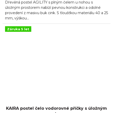
Dřevěná postel AGILITY s plným čelem u nohou s
z
5
úložným prostorem nabízí pevnou konstrukci a odolné
hvězdiček.
provedení z masivu buk cink. S tloušťkou materiálu 40 a 25
mm, výškou...
Záruka 5 let
KAIRA postel čelo vodorovné příčky s úložným