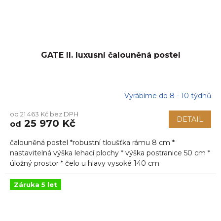
GATE II. luxusní čalouněná postel
Vyrábíme do 8 - 10 týdnů
od 21 463 Kč bez DPH
DETAIL
25 970 Kč
od
čalouněná postel *robustní tloušťka rámu 8 cm *
nastavitelná výška lehací plochy * výška postranice 50 cm *
úložný prostor * čelo u hlavy vysoké 140 cm
Záruka 5 let