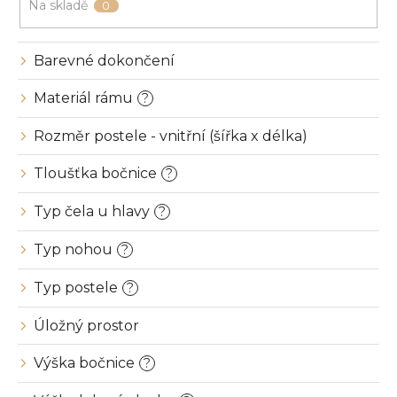
u
Na skladě
0
k
t
ů
Barevné dokončení
Materiál rámu
?
Rozměr postele - vnitřní (šířka x délka)
Tloušťka bočnice
?
Typ čela u hlavy
?
Typ nohou
?
Typ postele
?
Úložný prostor
Výška bočnice
?