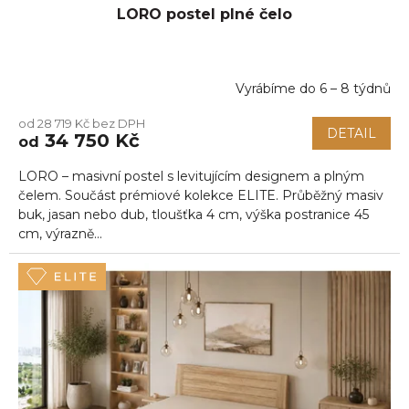
LORO postel plné čelo
Vyrábíme do 6 – 8 týdnů
Průměrné
hodnocení
od 28 719 Kč bez DPH
produktu
DETAIL
34 750 Kč
od
je
5,0
LORO – masivní postel s levitujícím designem a plným
z
5
čelem. Součást prémiové kolekce ELITE. Průběžný masiv
hvězdiček.
buk, jasan nebo dub, tloušťka 4 cm, výška postranice 45
cm, výrazně...