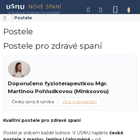
Přejít
na
NÁKU
obsah
KOŠÍK
Domů
Postele
Postele
Postele pro zdravé spaní
Doporučeno fyzioterapeutkou Mgr.
Martinou Pohludkovou (Minksovou)
Český vývoj & výroba
Více o spolupráci
Kvalitní postele pro zdravé spaní
Postel je srdcem každé ložnice. V USNU najdete
české
postele z masivu, lamina i čalouněné
– od