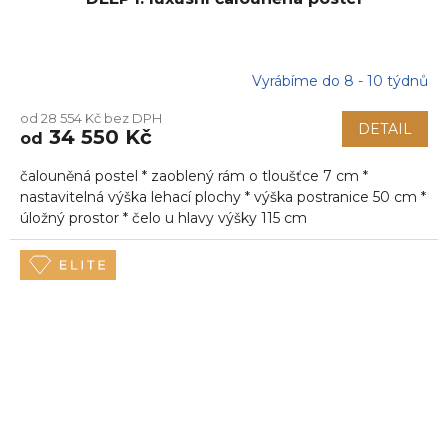
Vyrábíme do 8 - 10 týdnů
od 28 554 Kč bez DPH
DETAIL
34 550 Kč
od
čalouněná postel * zaoblený rám o tloušťce 7 cm *
nastavitelná výška lehací plochy * výška postranice 50 cm *
úložný prostor * čelo u hlavy výšky 115 cm