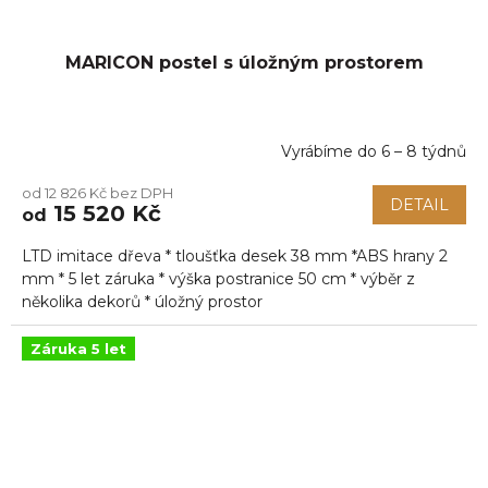
MARICON postel s úložným prostorem
Vyrábíme do 6 – 8 týdnů
od 12 826 Kč bez DPH
DETAIL
15 520 Kč
od
LTD imitace dřeva * tloušťka desek 38 mm *ABS hrany 2
mm * 5 let záruka * výška postranice 50 cm * výběr z
několika dekorů * úložný prostor
Záruka 5 let