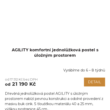
AGILITY komfortní jednolůžková postel s
úložným prostorem
Vyrábíme do 6 – 8 týdnů
od 17 512 Kč bez DPH
DETAIL
21 190 Kč
od
Dřevěná jednolůžková postel AGILITY s úložným
prostorem nabízí pevnou konstrukci a odolné provedení z
masivu buk cink. S tloušťkou materiálu 40 a 25 mm,
výškou postranice 45 cm...