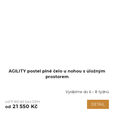
AGILITY postel plné čelo u nohou s úložným
prostorem
Vyrábíme do 6 – 8 týdnů
Průměrné
hodnocení
od 17 810 Kč bez DPH
produktu
DETAIL
21 550 Kč
od
je
5,0