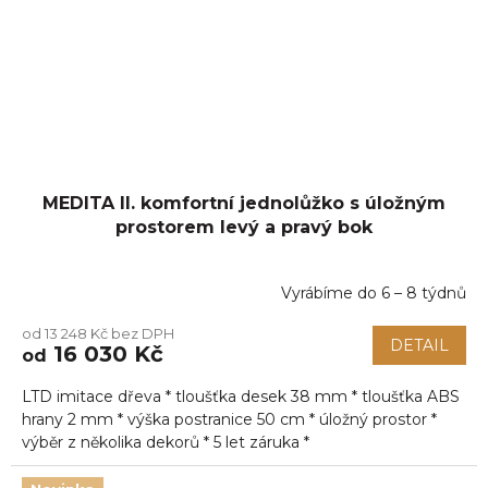
MEDITA II. komfortní jednolůžko s úložným
prostorem levý a pravý bok
Vyrábíme do 6 – 8 týdnů
Průměrné
hodnocení
od 13 248 Kč bez DPH
produktu
DETAIL
16 030 Kč
od
je
5,0
LTD imitace dřeva * tloušťka desek 38 mm * tloušťka ABS
z
5
hrany 2 mm * výška postranice 50 cm * úložný prostor *
hvězdiček.
výběr z několika dekorů * 5 let záruka *