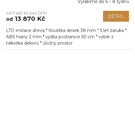
Vyrábíme do 6 – 8 týdnů
od 11 463 Kč bez DPH
DETAIL
13 870 Kč
od
LTD imitace dřeva * tloušťka desek 38 mm * 5 let záruka *
ABS hrany 2 mm * výška postranice 50 cm * výběr z
několika dekorů * úložný prostor