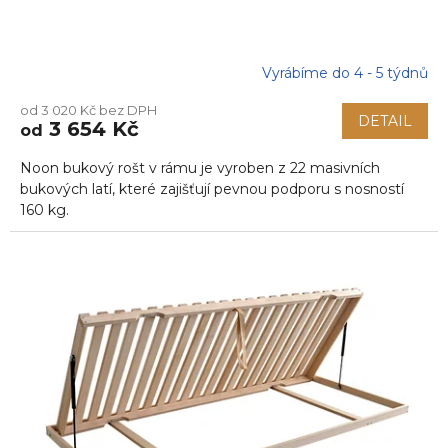
Vyrábíme do 4 - 5 týdnů
Průměrné
hodnocení
od 3 020 Kč bez DPH
produktu
DETAIL
3 654 Kč
od
je
5,0
Noon bukový rošt v rámu je vyroben z 22 masivních
z
5
bukových latí, které zajišťují pevnou podporu s nosností
hvězdiček.
160 kg.