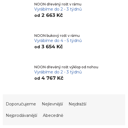
NOON dřevěný rošt v rámu
Vyrábíme do 2 - 3 týdnů
2 663 Kč
od
NOON bukový rošt v rámu
Vyrábíme do 4 - 5 týdnů
3 654 Kč
od
NOON dřevěný rošt výklop od nohou
Vyrábíme do 2 - 3 týdnů
4 767 Kč
od
Ř
a
Doporučujeme
Nejlevnější
Nejdražší
z
e
Nejprodávanější
Abecedně
n