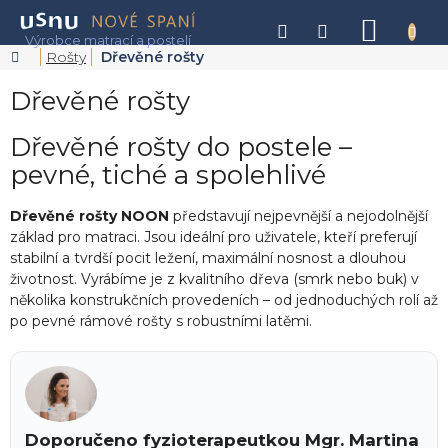
Přejít
na
NÁKU
obsah
KOŠÍK
Domů
Rošty
Dřevěné rošty
Dřevěné rošty
Dřevěné rošty do postele –
pevné, tiché a spolehlivé
Dřevěné rošty NOON
představují nejpevnější a nejodolnější
základ pro matraci. Jsou ideální pro uživatele, kteří preferují
stabilní a tvrdší pocit ležení, maximální nosnost a dlouhou
životnost. Vyrábíme je z kvalitního dřeva (smrk nebo buk) v
několika konstrukčních provedeních – od jednoduchých rolí až
po pevné rámové rošty s robustními latěmi.
Doporučeno fyzioterapeutkou Mgr. Martina