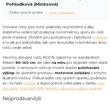
Pohludková (Minksová)
Český vývoj & výroba
Více o spolupráci
Dřevěné rošty jsou tiché, prakticky nezničitelné a díky
stabilnímu vedení latí poskytují rovnoměrnou oporu po celé
ploše matrace. Vhodné jsou pod pěnové i taštičkové
matrace
,
a to jak pro jednolůžka, tak i pro dvoulůžka (v kombinaci dvou
roštů vedle sebe).
Všechny dřevěné rošty NOON nabízíme ve standardních
šířkách
80–140 cm
, ale také
na míru
pro atypické nebo starší
postele. U rámových roštů je možné doplnit
polohování
,
výklop
do úložného prostoru i
motorové ovládání
s tichými
duálními motory. Pokud ladíte celý systém spánku, podívejte
se i na naše
postele
a doporučení k volbě jádra v článku
proč
jsou pěny PremioPUR® nejlepší volbou pro zdravý spánek
.
Nejprodávanější