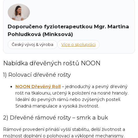
v
ý
p
i
s
Doporučeno fyzioterapeutkou Mgr. Martina
u
Pohludková (Minksová)
Český vývoj & výroba
Více o spolupráci
Nabídka dřevěných roštů NOON
1) Rolovací dřevěné rošty
NOON Dřevěný Roll
– jednoduchý a pevný dřevěný
rošt na tkalounu, určený k položení na nosné hranoly.
Ideální do pevných rámů nebo zvýšených postelí.
Snadná manipulace a vysoká životnost.
2) Dřevěné rámové rošty – smrk a buk
Rámové provedení přináší vyšší stabilitu, delší životnost a
možnost doplnění o polohovací a výklopné mechanismy.