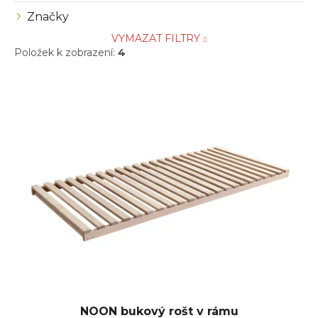
Značky
VYMAZAT FILTRY
Položek k zobrazení:
4
V
ý
p
i
s
p
r
o
d
u
k
t
ů
NOON bukový rošt v rámu