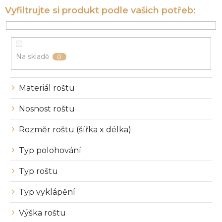
í
p
r
o
d
u
Na skladě
0
k
t
ů
Materiál roštu
Nosnost roštu
Rozměr roštu (šířka x délka)
Typ polohování
Typ roštu
Typ vyklápění
Výška roštu