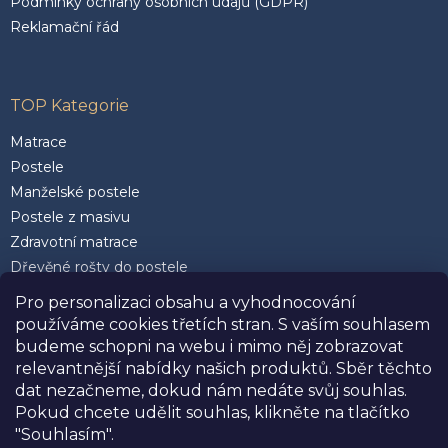
Podmínky ochrany osobních údajů (GDPR)
Reklamační řád
TOP Kategorie
Matrace
Postele
Manželské postele
Postele z masivu
Zdravotní matrace
Dřevěné rošty do postele
Postele 200 x 200 cm
Pro personalizaci obsahu a vyhodnocování
Matrace 90 x 200 cm
používáme cookies třetích stran. S vaším souhlasem
Rozkládací postele
budeme schopni na webu i mimo něj zobrazovat
Kvalitní polštáře
relevantnější nabídky našich produktů. Sběr těchto
dat nezačneme, dokud nám nedáte svůj souhlas.
Pokud chcete udělit souhlas, klikněte na tlačítko
"Souhlasím".