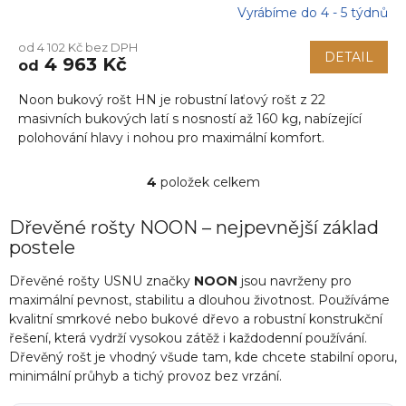
Vyrábíme do 4 - 5 týdnů
od 4 102 Kč bez DPH
DETAIL
4 963 Kč
od
Noon bukový rošt HN je robustní laťový rošt z 22
masivních bukových latí s nosností až 160 kg, nabízející
polohování hlavy i nohou pro maximální komfort.
4
položek celkem
O
v
l
Dřevěné rošty NOON – nejpevnější základ
á
postele
d
a
Dřevěné rošty USNU značky
NOON
jsou navrženy pro
c
maximální pevnost, stabilitu a dlouhou životnost. Používáme
í
kvalitní smrkové nebo bukové dřevo a robustní konstrukční
p
řešení, která vydrží vysokou zátěž i každodenní používání.
r
Dřevěný rošt je vhodný všude tam, kde chcete stabilní oporu,
v
minimální průhyb a tichý provoz bez vrzání.
k
y