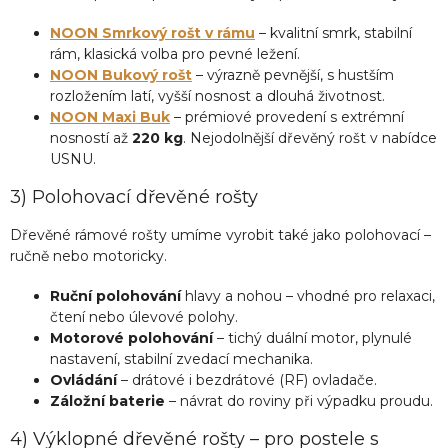
NOON Smrkový rošt v rámu
– kvalitní smrk, stabilní
rám, klasická volba pro pevné ležení.
NOON Bukový rošt
– výrazně pevnější, s hustším
rozložením latí, vyšší nosnost a dlouhá životnost.
NOON Maxi Buk
– prémiové provedení s extrémní
nosností až
220 kg
. Nejodolnější dřevěný rošt v nabídce
USNU.
3) Polohovací dřevěné rošty
Dřevěné rámové rošty umíme vyrobit také jako polohovací –
ručně nebo motoricky.
Ruční polohování
hlavy a nohou – vhodné pro relaxaci,
čtení nebo úlevové polohy.
Motorové polohování
– tichý duální motor, plynulé
nastavení, stabilní zvedací mechanika.
Ovládání
– drátové i bezdrátové (RF) ovladače.
Záložní baterie
– návrat do roviny při výpadku proudu.
4) Výklopné dřevěné rošty – pro postele s