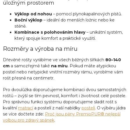
úložným prostorem
Výklop od nohou
– pomocí plynokapalinových pístů.
Boční výklop
– ideální do menších ložnic nebo ke
stěně.
Kombinace s polohováním hlavy
– unikátní systém,
který spojuje komfort a praktické využití.
Rozměry a výroba na míru
Dřevěné rošty vyrábíme ve všech běžných šířkách
80–140
cm
a samozřejmě také
na míru
. Pokud máte atypickou
postel nebo netypické vnitřní rozměry rámu, vyrobíme vám
rošt přesně na centimetr.
Pro dvoulůžka doporučujeme kombinaci dvou samostatných
roštů – zvýší se tím pevnost, komfort i životnost celé postele.
Pro správnou funkci systému doporučujeme sladit rošt s
kvalitní
matrací
a postelí z naší nabídky
postelí
. O výběru jádra
se více dočtete zde:
Proč jsou pěny PremioPUR® nejlepší
volbou pro zdravý spánek
.