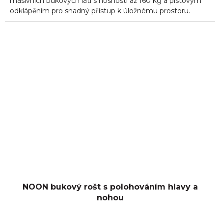
masivních bukových latí s nosností až 160 kg a pístovým
odklápěním pro snadný přístup k úložnému prostoru.
NOON bukový rošt s polohováním hlavy a
nohou