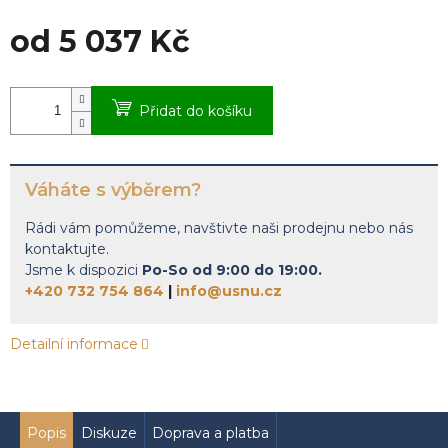
od
5 037 Kč
Měrná
cena:
Přidat do košíku
Váháte s výběrem?
Rádi vám pomůžeme, navštivte naši prodejnu nebo nás
kontaktujte.
Jsme k dispozici
Po-So od 9:00 do 19:00.
+420 732 754 864
|
info@usnu.cz
Detailní informace
Popis
Diskuze
Doprava a platba