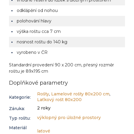
vhodné řešení do lůžek s úložným prostorem
odklápění od nohou
polohování hlavy
výška roštu cca 7 cm
nosnost roštu do 140 kg
vyrobeno v ČR
Standardní provedení 90 x 200 cm, přesný rozměr
roštu je 89x195 cm
Doplňkové parametry
Rošty
,
Lamelové rošty 80x200 cm
,
Kategorie
:
Laťkový rošt 80x200
2 roky
Záruka
:
výklopný pro úložné prostory
Typ roštu
:
Materiál
laťové