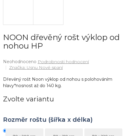
NOON dřevěný rošt výklop od
nohou HP
Průměrné
Neohodnoceno
Podrobnosti hodnocení
hodnocení
Značka:
Usnu Nové spaní
produktu
je
Dřevěný rošt Noon výklop od nohou s polohováním
0,0
hlavy*nosnost až do 140 kg.
z
5
Zvolte variantu
hvězdiček.
Rozměr roštu (šířka x délka)