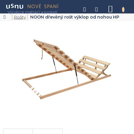
Přejít
na
NÁKU
obsah
KOŠÍK
Domů
Rošty
NOON dřevěný rošt výklop od nohou HP