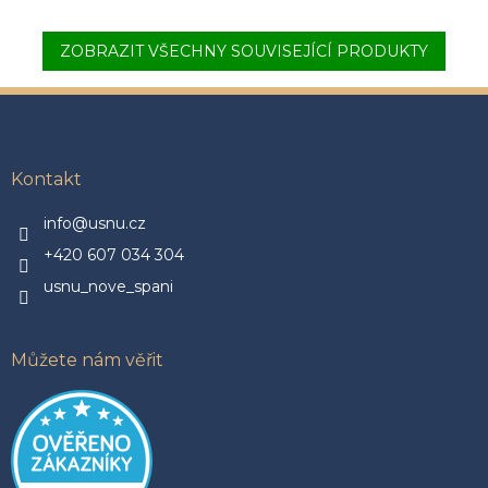
ZOBRAZIT VŠECHNY SOUVISEJÍCÍ PRODUKTY
Z
á
p
a
Kontakt
t
í
info@usnu.cz
+420 607 034 304
usnu_nove_spani
Můžete nám věřit