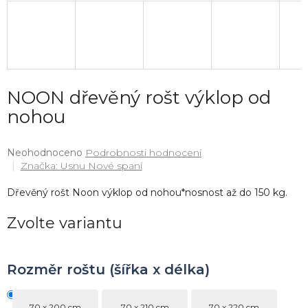
NOON dřevěný rošt výklop od
nohou
Průměrné
Neohodnoceno
Podrobnosti hodnocení
hodnocení
Značka:
Usnu Nové spaní
produktu
je
Dřevěný rošt Noon výklop od nohou*nosnost až do 150 kg.
0,0
z
Zvolte variantu
5
hvězdiček.
Rozměr roštu (šířka x délka)
70 x 200 cm
70 x 210 cm
70 x 220 cm