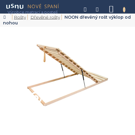
Přejít
na
NÁKU
obsah
KOŠÍK
Domů
Rošty
Dřevěné rošty
NOON dřevěný rošt výklop od
nohou