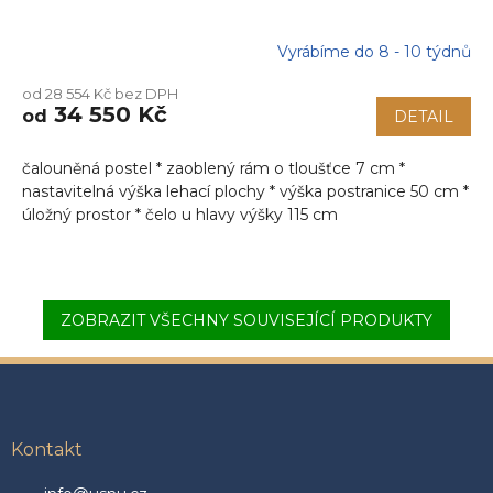
Vyrábíme do 8 - 10 týdnů
od 28 554 Kč bez DPH
34 550 Kč
od
DETAIL
čalouněná postel * zaoblený rám o tloušťce 7 cm *
nastavitelná výška lehací plochy * výška postranice 50 cm *
úložný prostor * čelo u hlavy výšky 115 cm
ZOBRAZIT VŠECHNY SOUVISEJÍCÍ PRODUKTY
Z
á
p
a
Kontakt
t