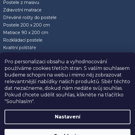
Postele z masivu
Zdravotní matrace
Dřevěné rošty do postele
Postele 200 x 200 cm
Matrace 90 x 200 cm
Rozkládací postele
Kvalitní polštáře
Pro personalizaci obsahu a vyhodnocování
používáme cookies třetích stran. S vaším souhlasem
budeme schopni na webu i mimo něj zobrazovat
relevantnější nabídky našich produktů. Sběr těchto
Facebook
dat nezačneme, dokud nám nedáte svůj souhlas.
Pokud chcete udělit souhlas, klikněte na tlačítko
"Souhlasím".
Nastavení
Vytvořil Shoptet