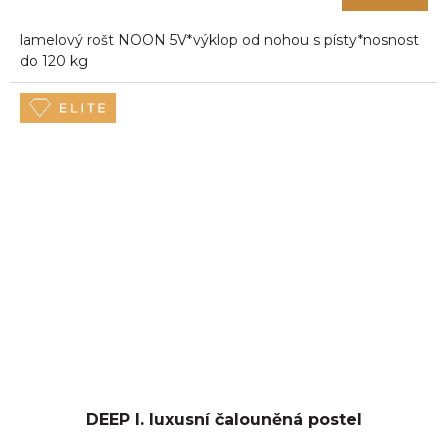
lamelový rošt NOON 5V*výklop od nohou s písty*nosnost
do 120 kg
DEEP I. luxusní čalouněná postel