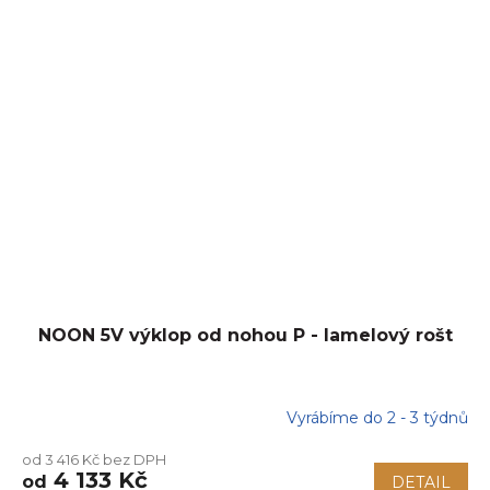
NOON 5V výklop od nohou P - lamelový rošt
Vyrábíme do 2 - 3 týdnů
od 3 416 Kč bez DPH
4 133 Kč
od
DETAIL