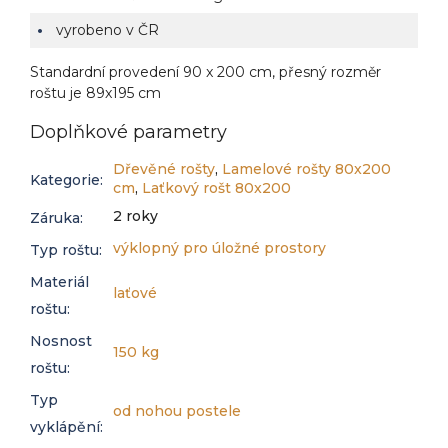
vyrobeno v ČR
Standardní provedení 90 x 200 cm, přesný rozměr
roštu je 89x195 cm
Doplňkové parametry
Dřevěné rošty
,
Lamelové rošty 80x200
Kategorie
:
cm
,
Laťkový rošt 80x200
2 roky
Záruka
:
výklopný pro úložné prostory
Typ roštu
:
Materiál
laťové
roštu
:
Nosnost
150 kg
roštu
:
Typ
od nohou postele
vyklápění
: