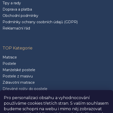
Tipy a rady
Doprava a platba
Obchodní podmínky
Podmínky ochrany osobních údajů (GDPR)
Reklamační řád
TOP Kategorie
Matrace
Postele
Manželské postele
Postele z masivu
Zdravotní matrace
Dřevěné rošty do postele
Postele 200 x 200 cm
Pro personalizaci obsahu a vyhodnocování
Matrace 90 x 200 cm
používáme cookies třetích stran. S vaším souhlasem
Rozkládací postele
budeme schopni na webu i mimo něj zobrazovat