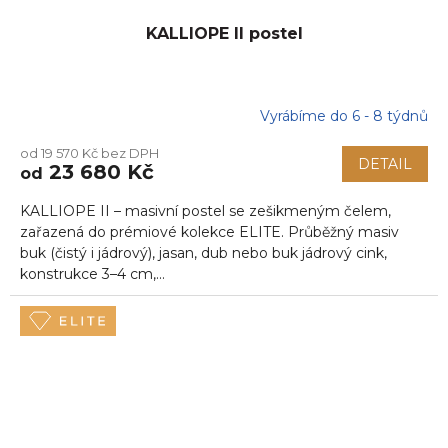
KALLIOPE II postel
Vyrábíme do 6 - 8 týdnů
Průměrné
hodnocení
od 19 570 Kč bez DPH
produktu
DETAIL
23 680 Kč
od
je
5,0
KALLIOPE II – masivní postel se zešikmeným čelem,
z
5
zařazená do prémiové kolekce ELITE. Průběžný masiv
hvězdiček.
buk (čistý i jádrový), jasan, dub nebo buk jádrový cink,
konstrukce 3–4 cm,...