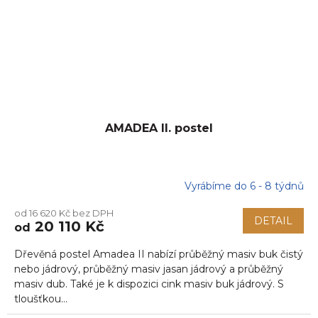
AMADEA II. postel
Vyrábíme do 6 - 8 týdnů
od 16 620 Kč bez DPH
DETAIL
20 110 Kč
od
Dřevěná postel Amadea II nabízí průběžný masiv buk čistý
nebo jádrový, průběžný masiv jasan jádrový a průběžný
masiv dub. Také je k dispozici cink masiv buk jádrový. S
tloušťkou...