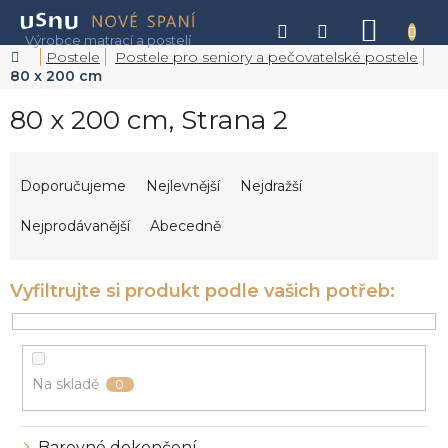
Přejít
na
NÁKU
obsah
KOŠÍK
Domů
Postele
Postele pro seniory a pečovatelské postele
80 x 200 cm
80 x 200 cm
, Strana 2
Ř
a
Doporučujeme
Nejlevnější
Nejdražší
z
e
Nejprodávanější
Abecedně
n
í
p
r
o
d
u
Na skladě
0
k
t
ů
Barevné dokončení