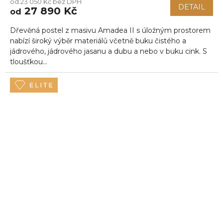
od 23 050 Kč bez DPH
DETAIL
27 890 Kč
od
Dřevěná postel z masivu Amadea II s úložným prostorem
nabízí široký výběr materiálů včetně buku čistého a
jádrového, jádrového jasanu a dubu a nebo v buku cink. S
tloušťkou...