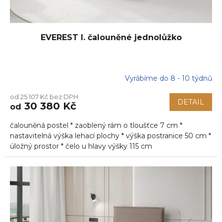
EVEREST I. čalouněné jednolůžko
Vyrábíme do 8 - 10 týdnů
od 25 107 Kč bez DPH
DETAIL
30 380 Kč
od
čalouněná postel * zaoblený rám o tloušťce 7 cm *
nastavitelná výška lehací plochy * výška postranice 50 cm *
úložný prostor * čelo u hlavy výšky 115 cm