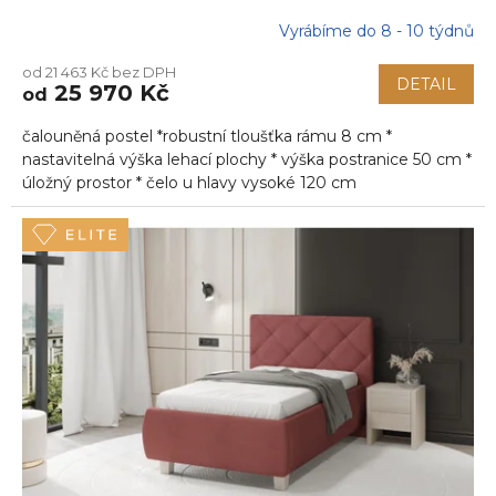
Vyrábíme do 8 - 10 týdnů
od 21 463 Kč bez DPH
DETAIL
25 970 Kč
od
čalouněná postel *robustní tloušťka rámu 8 cm *
nastavitelná výška lehací plochy * výška postranice 50 cm *
úložný prostor * čelo u hlavy vysoké 120 cm