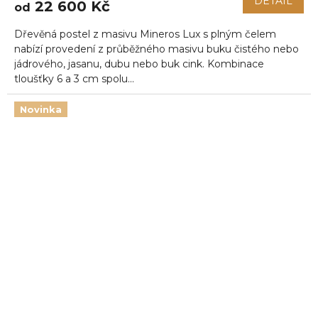
DETAIL
22 600 Kč
od
Dřevěná postel z masivu Mineros Lux s plným čelem
nabízí provedení z průběžného masivu buku čistého nebo
jádrového, jasanu, dubu nebo buk cink. Kombinace
tloušťky 6 a 3 cm spolu...
Novinka