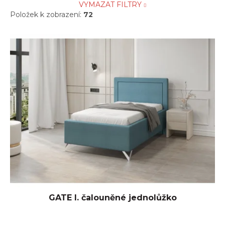
VYMAZAT FILTRY
Položek k zobrazení:
72
V
ý
p
i
s
p
r
o
d
u
k
t
ů
GATE I. čalouněné jednolůžko