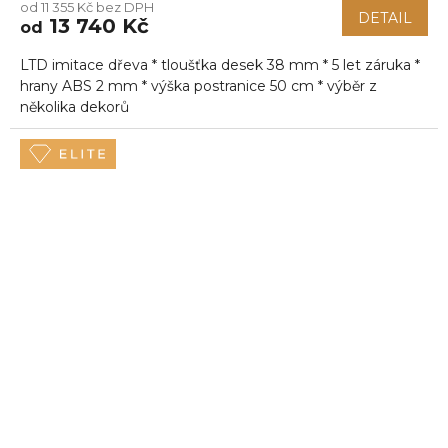
od 11 355 Kč bez DPH
produktu
DETAIL
13 740 Kč
od
je
5,0
LTD imitace dřeva * tloušťka desek 38 mm * 5 let záruka *
z
5
hrany ABS 2 mm * výška postranice 50 cm * výběr z
hvězdiček.
několika dekorů