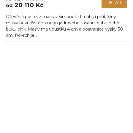
DETAIL
20 110 Kč
od
Dřevěná postel z masivu Simoneta II nabízí průběžný
masiv buku čistého nebo jádrového, jasanu, dubu nebo
buku cink. Masiv má tloušťku 4 cm a postranice výšky 50
cm. Povrch je...