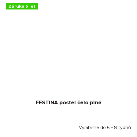
Záruka 5 let
FESTINA postel čelo plné
Vyrábíme do 6 – 8 týdnů
Průměrné
hodnocení