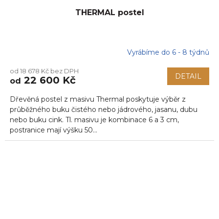
THERMAL postel
Vyrábíme do 6 - 8 týdnů
Průměrné
hodnocení
od 18 678 Kč bez DPH
produktu
DETAIL
22 600 Kč
od
je
5,0
Dřevěná postel z masivu Thermal poskytuje výběr z
z
5
průběžného buku čistého nebo jádrového, jasanu, dubu
hvězdiček.
nebo buku cink. Tl. masivu je kombinace 6 a 3 cm,
postranice mají výšku 50...