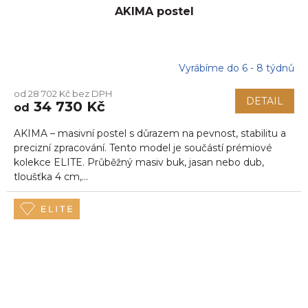
AKIMA postel
Vyrábíme do 6 - 8 týdnů
Průměrné
hodnocení
od 28 702 Kč bez DPH
produktu
DETAIL
34 730 Kč
od
je
5,0
AKIMA – masivní postel s důrazem na pevnost, stabilitu a
z
5
precizní zpracování. Tento model je součástí prémiové
hvězdiček.
kolekce ELITE. Průběžný masiv buk, jasan nebo dub,
tloušťka 4 cm,...