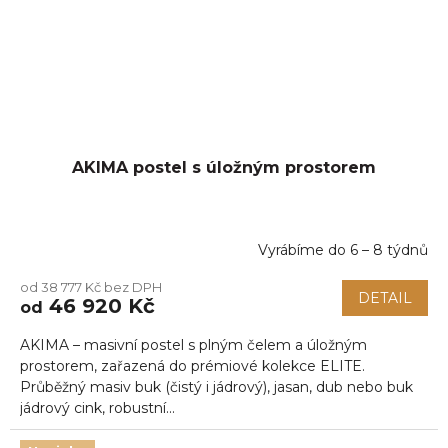
AKIMA postel s úložným prostorem
Vyrábíme do 6 – 8 týdnů
od 38 777 Kč bez DPH
DETAIL
46 920 Kč
od
AKIMA – masivní postel s plným čelem a úložným
prostorem, zařazená do prémiové kolekce ELITE.
Průběžný masiv buk (čistý i jádrový), jasan, dub nebo buk
jádrový cink, robustní...