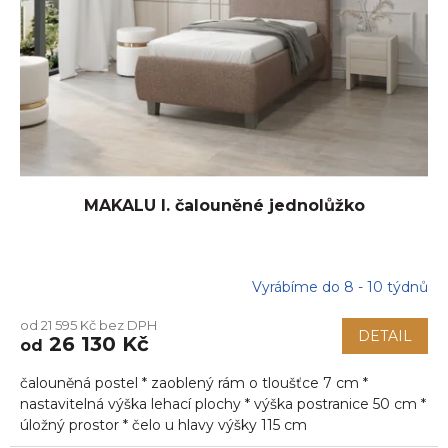
MAKALU I. čalouněné jednolůžko
Vyrábíme do 8 - 10 týdnů
od 21 595 Kč bez DPH
DETAIL
26 130 Kč
od
čalouněná postel * zaoblený rám o tloušťce 7 cm *
nastavitelná výška lehací plochy * výška postranice 50 cm *
úložný prostor * čelo u hlavy výšky 115 cm