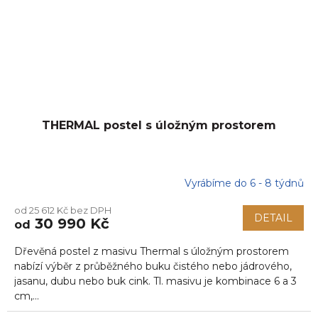
THERMAL postel s úložným prostorem
Vyrábíme do 6 - 8 týdnů
od 25 612 Kč bez DPH
DETAIL
30 990 Kč
od
Dřevěná postel z masivu Thermal s úložným prostorem
nabízí výběr z průběžného buku čistého nebo jádrového,
jasanu, dubu nebo buk cink. Tl. masivu je kombinace 6 a 3
cm,...