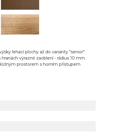
šky lehací plochy až do varianty "senior"
h hranách výrazné zaoblení - rádius 10 mm.
it úložným prostorem s horním přístupem