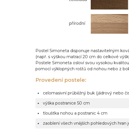
Postel Simoneta disponuje nastavitelným kování
(např. s výškou matrací 20 cm do celkové výšk
Postele Simoneta osloví svou vysokou kvalitou
pomocí výklopných roštů od nohou nebo z boku p
Provedení postele:
celomasivní průběžný buk (jádrový nebo čis
výška postranice 50 cm
tloušťka nohou a postranic 4 cm
zaoblení všech vnějších pohledových hran