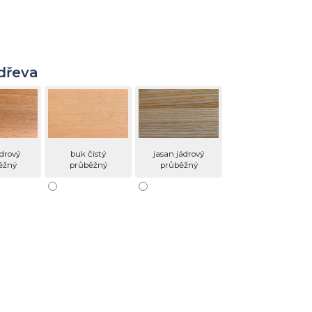
dřeva
drový
buk čistý
jasan jádrový
ěžný
průběžný
průběžný