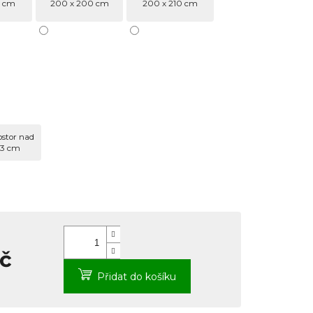
0 cm
200 x 200 cm
200 x 210 cm
ostor nad
13 cm
Kč
Měrná
Přidat do košíku
cena: