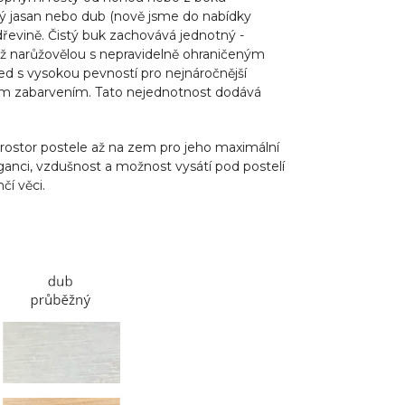
ový jasan nebo dub (nově jsme do nabídky
dřevině. Čistý buk zachovává jednotný -
až narůžovělou s nepravidelně ohraničeným
d s vysokou pevností pro nejnáročnější
zným zabarvením. Tato nejednotnost dodává
rostor postele až na zem pro jeho maximální
ganci, vzdušnost a možnost vysátí pod postelí
čí věci.