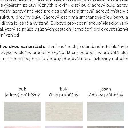
s výběrem ze čtyř různých dřevin - čistý buk, jádrový buk, jádr
 masiv jádrový má více prokreslená léta a tmavší jádrové místa v 
trukturu dřeviny buku. Jádrový jasan má smetanově bílou barvu 
eva je jasná a výrazná. Dubové provedení snoubí klasický vzhle
riál, který se může v různých částech (lamelách) projevovat rů
ní vzhled.
t ve dvou variantách.
První možností je standandardní úložný p
 zvýšený úložný prostor ve výšce 13 cm od podlahy pro větší ele
 má menší objem a je vhodný především pro lůžkoviny nebo leh