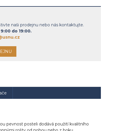
vte naši prodejnu nebo nás kontaktujte.
9:00 do 19:00.
@usnu.cz
DEJNU
ače
u pevnost posteli dodává použití kvalitního
ýklopnými rošty od nohou nebo z boku