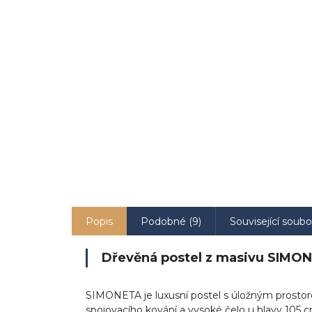
Popis
Podobné (9)
Související soubo
Dřevěná postel z masivu SIMON
SIMONETA je luxusní postel s úložným prostore
spojovacího kování a vysoké čelo u hlavy 105 