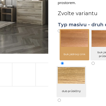
prostorem.
hvězdiček.
Zvolte variantu
Typ masivu - druh 
buk já
buk jádrový cink
průb
dub průběžný