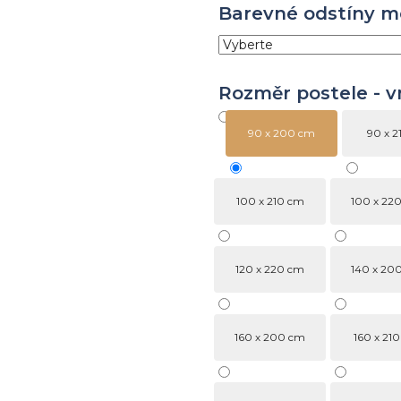
Barevné odstíny m
Rozměr postele - vni
90 x 200 cm
90 x 2
100 x 210 cm
100 x 22
120 x 220 cm
140 x 20
160 x 200 cm
160 x 21