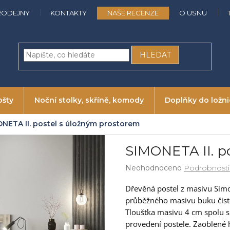
RODEJNY
KONTAKTY
NAŠE RECENZE
O USNU
HLEDAT
ošty
Noční stolky, skříně, komody
Doplňky do ložn
NETA II. postel s úložným prostorem
SIMONETA II. p
Průměrné
Neohodnoceno
Podrobnosti
hodnocení
produktu
Dřevěná postel z masivu Simon
je
průběžného masivu buku čist
0,0
Tloušťka masivu 4 cm spolu s
z
provedení postele. Zaoblené 
5