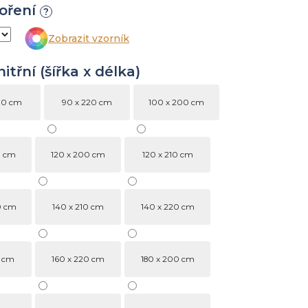
oření
?
Zobrazit vzorník
třní (šířka x délka)
10 cm
90 x 220 cm
100 x 200 cm
0 cm
120 x 200 cm
120 x 210 cm
0 cm
140 x 210 cm
140 x 220 cm
0 cm
160 x 220 cm
180 x 200 cm