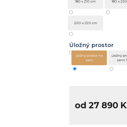
180 x 210 cm
180 x 22
200 x 220 cm
Úložný prostor
úložný prostor na
úložný pr
zem
zemí 
od
27 890 