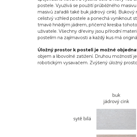
postele. Využívá se použití průběžného masivu 
masivů zařadili také buk jádrový cink). Bukový
celistvý vzhled postele a ponechá vyniknout s
tmavě hnědým jádrem, přičemž kresba tohoto dř
uživatele. Všechny dřeviny jsou přírodní mate
postelím na zajímavosti a každý kus má originál
Úložný prostor k posteli je možné objedna
objem a libovolné zatižení. Druhou možností je
robotickým vysavačem. Zvýšený úložný prostor