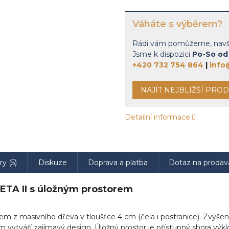
Váháte s výběrem?
Rádi vám pomůžeme, navšti
Jsme k dispozici
Po-So od 
+420 732 754 864
|
info
NAJÍT NEJBLIŽŠÍ PRO
Detailní informace
ry (5)
Diskuze
Doprava a platba
Dotaz na prodav
ETA II s úložným prostorem
m z masivního dřeva v tloušťce 4 cm (čela i postranice). Zvýšeno
cm vytváří zajímavý design. Úložný prostor je přístupný shora v