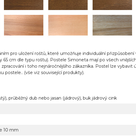
m pro uložení roštů, které umožňuje individuální přizpůsobení vý
y 65 cm dle typu roštu). Postele Simoneta mají po všech vnějšíc
 zpracování i toho nejnáročnějšího zákazníka. Postel lze vybav
ostele.. (vše viz související produkty).
tý), průběžný dub nebo jasan (jádrový), buk jádrový cink
 je 10 mm