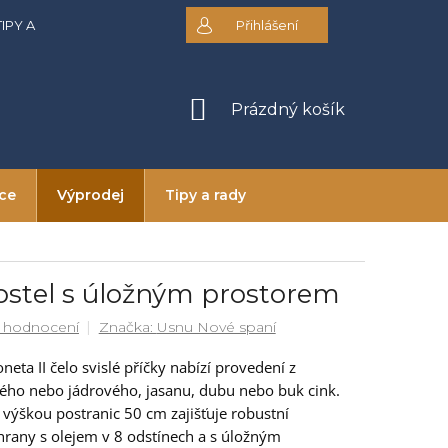
TIPY A RADY
DOPRAVA A PLATBA
Přihlášení
OBCHODNÍ PODMÍNKY
NÁKUPNÍ
Prázdný košík
KOŠÍK
ice
Výprodej
Tipy a rady
ostel s úložným prostorem
 hodnocení
Značka:
Usnu Nové spaní
eta II čelo svislé příčky nabízí provedení z
ého nebo jádrového, jasanu, dubu nebo buk cink.
 výškou postranic 50 cm zajišťuje robustní
hrany s olejem v 8 odstínech a s úložným