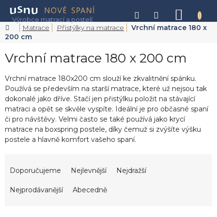
Přejít
na
NÁKU
obsah
KOŠÍK
Domů
Matrace
Přistýlky na matrace
Vrchní matrace 180 x
200 cm
Vrchní matrace 180 x 200 cm
Vrchní matrace 180x200 cm slouží ke zkvalitnění spánku.
Používá se především na starší matrace, které už nejsou tak
dokonalé jako dříve. Stačí jen přistýlku položit na stávající
matraci a opět se skvěle vyspíte. Ideální je pro občasné spaní
či pro návštěvy. Velmi často se také používá jako krycí
matrace na boxspring postele, díky čemuž si zvýšíte výšku
postele a hlavně komfort vašeho spaní.
Ř
a
Doporučujeme
Nejlevnější
Nejdražší
z
e
Nejprodávanější
Abecedně
n
í