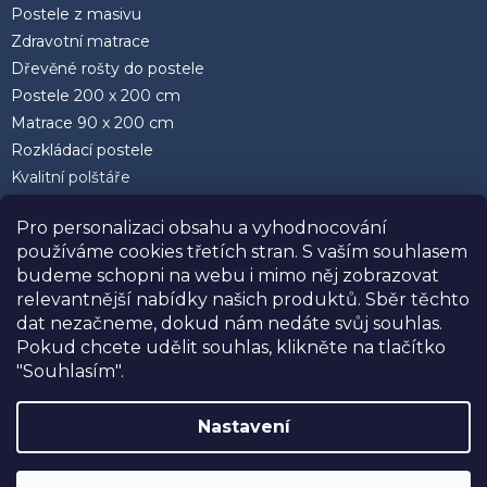
Postele z masivu
Zdravotní matrace
Dřevěné rošty do postele
Postele 200 x 200 cm
Matrace 90 x 200 cm
Rozkládací postele
Kvalitní polštáře
Pro personalizaci obsahu a vyhodnocování
používáme cookies třetích stran. S vaším souhlasem
budeme schopni na webu i mimo něj zobrazovat
relevantnější nabídky našich produktů. Sběr těchto
Facebook
dat nezačneme, dokud nám nedáte svůj souhlas.
Pokud chcete udělit souhlas, klikněte na tlačítko
"Souhlasím".
Nastavení
SLEVA 10%
na postele, matrace a doplňky
Vytvořil Shoptet
značky USNU® s kódem
USNU10
. Navíc