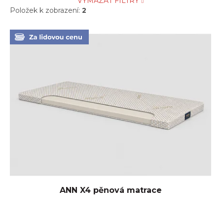
VYMAZAT FILTRY
Položek k zobrazení:
2
V
ý
p
i
s
p
r
o
d
u
k
t
ů
ANN X4 pěnová matrace