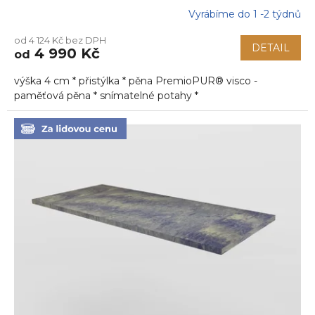
Vyrábíme do 1 -2 týdnů
Průměrné
hodnocení
od 4 124 Kč bez DPH
produktu
DETAIL
4 990 Kč
od
je
5,0
výška 4 cm * přistýlka * pěna PremioPUR® visco -
z
5
paměťová pěna * snímatelné potahy *
hvězdiček.