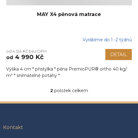
MAY X4 pěnová matrace
Vyrábíme do 1 -2 týdnů
od 4 124 Kč bez DPH
DETAIL
4 990 Kč
od
Výška 4 cm * přistýlka * pěna PremioPUR® ortho 40 kg/
m³ * snímatelné potahy *
2
položek celkem
O
v
l
Z
á
á
d
p
a
a
Kontakt
c
t
í