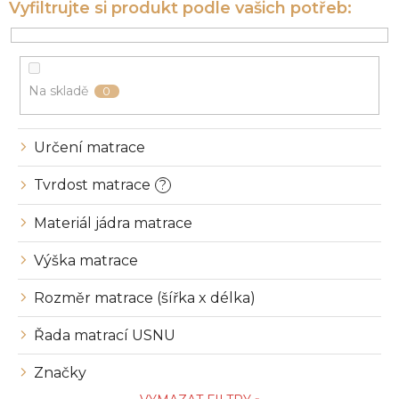
p
r
o
d
u
Na skladě
0
k
t
ů
Určení matrace
Tvrdost matrace
?
Materiál jádra matrace
Výška matrace
Rozměr matrace (šířka x délka)
Řada matrací USNU
Značky