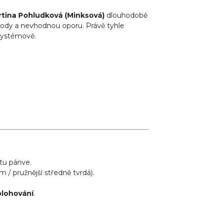
rtina Pohludková (Minksová)
dlouhodobě
 body a nevhodnou oporu. Právě tyhle
 systémově.
itu pánve.
 / pružnější středně tvrdá).
.
lohování
.