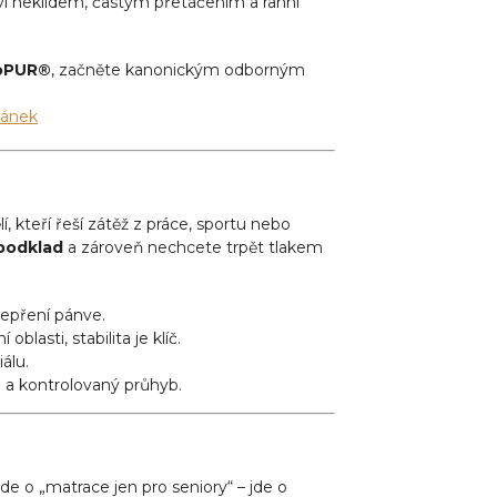
eví neklidem, častým přetáčením a ranní
oPUR®
, začněte kanonickým odborným
pánek
, kteří řeší zátěž z práce, sportu nebo
 podklad
a zároveň nechcete trpět tlakem
depření pánve.
blasti, stabilita je klíč.
álu.
ro a kontrolovaný průhyb.
jde o „matrace jen pro seniory“ – jde o