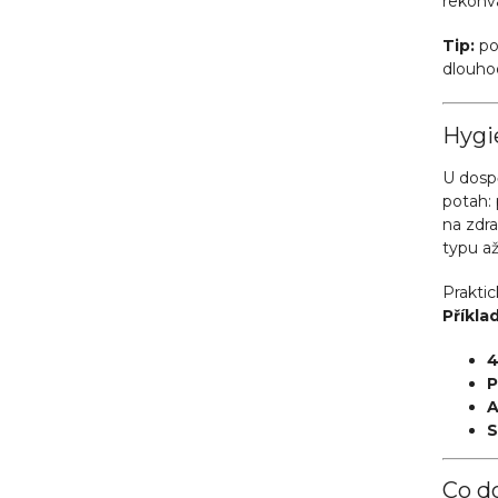
rekonva
Tip:
po
dlouho
Hygie
U dospě
potah: 
na zdr
typu a
Praktic
Příklad
4
P
A
S
Co do