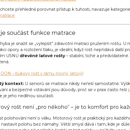
chcete přehledně porovnat přístup k tuhosti, navazuje kategorie
matrace
 je součást funkce matrace
hyba je snažit se „vylepšit“ zdravotní matraci pružením roštu. U 
kci opory a rozložení tlaku, je ideální, když rošt nepřidává další 
cím USNU
dřevěné laťové rošty
– stabilní, tiché a předvídateln
žená.
OON – bukový rošt v rámu (rovný, laťový)
tý kontext:
U seniorů se matrace nikdy neřeší samostatně. Výška
ání a bezpečné vstávání jsou důvody, proč se v praxi často řeší
p
 je jeho nedílnou součástí.
ový rošt není „pro někoho“ – je to komfort pro ka
 polohování není o věku. Motorový rošt je praktický pro každéh
 nastavit polohu bez námahy. Větší smysl dává i tam, kde je důle