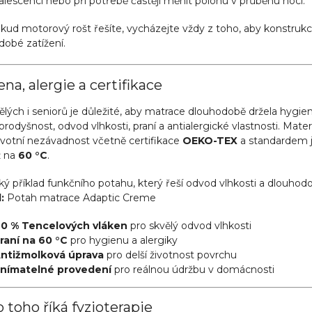
lescenci nebo při potřebě častěji měnit polohu v průběhu noci.
kud motorový rošt řešíte, vycházejte vždy z toho, aby konstrukce
dobé zatížení.
na, alergie a certifikace
lých i seniorů je důležité, aby matrace dlouhodobě držela hygienu
prodyšnost, odvod vlhkosti, praní a antialergické vlastnosti. Mat
avotní nezávadnost včetně certifikace
OEKO-TEX
a standardem 
ž na
60 °C
.
ký příklad funkčního potahu, který řeší odvod vlhkosti a dlouhod
:
Potah matrace Adaptic Creme
0 % Tencelových vláken
pro skvělý odvod vlhkosti
raní na 60 °C
pro hygienu a alergiky
ntižmolková úprava
pro delší životnost povrchu
nímatelné provedení
pro reálnou údržbu v domácnosti
 toho říká fyzioterapie