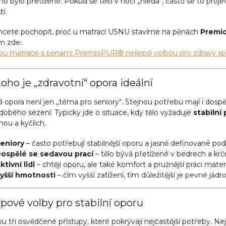
o bylo přetížené. Pokud se tělo v noci „hledá“, často se to proj
tí.
hcete pochopit, proč u matrací USNU stavíme na pěnách
Premi
m zde:
sou matrace s pěnami PremioPUR® nejlepší volbou pro zdravý s
oho je „zdravotní“ opora ideální
 opora není jen „téma pro seniory“. Stejnou potřebu mají i dospělí
obého sezení. Typicky jde o situace, kdy tělo vyžaduje
stabilní
ou a kyčlích.
eniory
– často potřebují stabilnější oporu a jasně definované po
ospělé se sedavou prací
– tělo bývá přetížené v bedrech a krční o
ktivní lidi
– chtějí oporu, ale také komfort a pružnější práci materi
yšší hmotnosti
– čím vyšší zatížení, tím důležitější je pevné jád
ypové volby pro stabilní oporu
ou tři osvědčené přístupy, které pokrývají nejčastější potřeby. Ne