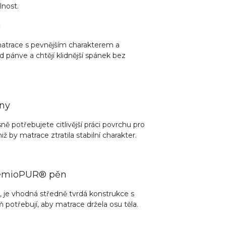
nost.
m
matrace s pevnějším charakterem a
d pánve a chtějí klidnější spánek bez
ěny
sně potřebujete citlivější práci povrchu pro
 by matrace ztratila stabilní charakter.
PremioPUR® pěn
oru, je vhodná středně tvrdá konstrukce s
veň potřebují, aby matrace držela osu těla.