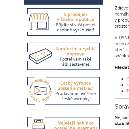
í
p
Zdravot
a
namáhan
n
v produ
e
prostor
l
V USNU
nejen z
která u
spánko
Hledát
Z
M
T
Správ
Nejčast
stabil