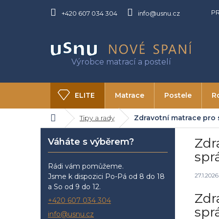
Přejít
P
na
+420 607 034 304
info@usnu.cz
obsah
ELITE
Matrace
Postele
R
Domů
Tipy a rady
Zdravotní matrace pro s
O USNU
Kontakty
P
Zdr
Váháte s výběrem?
o
s
spr
t
Rádi vám pomůžeme.
r
27.1.2026
Jsme k dispozici Po-Pá od 8 do 18
a
a So od 9 do 12.
Zdr
n
+420 607 034 304
n
spr
info@usnu.cz