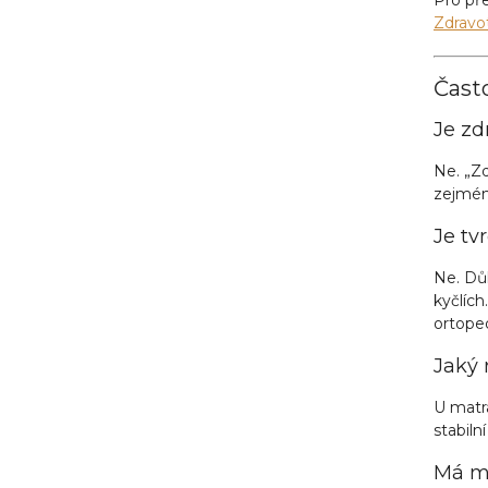
Zdravo
Čast
Je zd
Ne. „Zd
zejména
Je tv
Ne. Důl
kyčlích
ortope
Jaký 
U matra
stabiln
Má mo