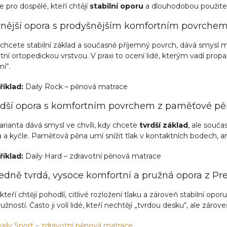
 pro dospělé, kteří chtějí
stabilní oporu
a dlouhodobou použitel
vnější opora s prodyšnějším komfortním povrche
chcete stabilní základ a současně příjemný povrch, dává smysl 
ní ortopedickou vrstvou. V praxi to ocení lidé, kterým vadí propa
í“.
říklad:
Daily Rock – pěnová matrace
rdší opora s komfortním povrchem z paměťové p
arianta dává smysl ve chvíli, kdy chcete
tvrdší základ
, ale souča
a kyčle. Paměťová pěna umí snížit tlak v kontaktních bodech, aniž
říklad:
Daily Hard – zdravotní pěnová matrace
ředně tvrdá, vysoce komfortní a pružná opora z 
 kteří chtějí pohodlí, citlivé rozložení tlaku a zároveň stabilní op
ružností. Často ji volí lidé, kteří nechtějí „tvrdou desku“, ale záro
aily Sport – zdravotní pěnová matrace