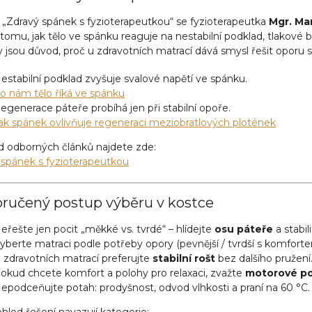
i „Zdravý spánek s fyzioterapeutkou“ se fyzioterapeutka
Mgr. Ma
tomu, jak tělo ve spánku reaguje na nestabilní podklad, tlakové
y jsou důvod, proč u zdravotních matrací dává smysl řešit oporu
estabilní podklad zvyšuje svalové napětí ve spánku.
o nám tělo říká ve spánku
egenerace páteře probíhá jen při stabilní opoře.
ak spánek ovlivňuje regeneraci meziobratlových plotének
d odborných článků najdete zde:
 spánek s fyzioterapeutkou
ručený postup výběru v kostce
eřešte jen pocit „měkké vs. tvrdé“ – hlídejte
osu páteře
a stabil
yberte matraci podle potřeby opory (pevnější / tvrdší s komfortem
 zdravotních matrací preferujte
stabilní rošt
bez dalšího pružení
okud chcete komfort a polohy pro relaxaci, zvažte
motorové po
epodceňujte potah: prodyšnost, odvod vlhkosti a praní na 60 °C.
hled řešení navazují kategorie: