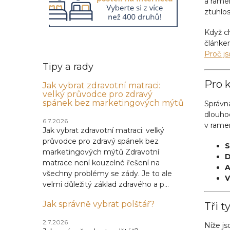
a ramen
ztuhlos
Když c
článke
Proč j
Tipy a rady
Pro k
Jak vybrat zdravotní matraci:
velký průvodce pro zdravý
spánek bez marketingových mýtů
Správná
dlouhod
6.7.2026
v ramen
Jak vybrat zdravotní matraci: velký
průvodce pro zdravý spánek bez
S
marketingových mýtů Zdravotní
D
matrace není kouzelné řešení na
A
všechny problémy se zády. Je to ale
V
velmi důležitý základ zdravého a p...
Jak správně vybrat polštář?
Tři t
2.7.2026
Níže js