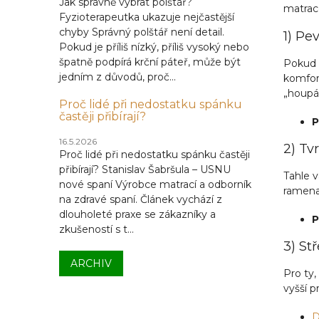
Jak správně vybrat polštář?
matrace
Fyzioterapeutka ukazuje nejčastější
chyby Správný polštář není detail.
1) Pe
Pokud je příliš nízký, příliš vysoký nebo
špatně podpírá krční páteř, může být
Pokud 
jedním z důvodů, proč...
komfort
„houpán
Proč lidé při nedostatku spánku
častěji přibírají?
P
16.5.2026
2) Tv
Proč lidé při nedostatku spánku častěji
přibírají? Stanislav Šabršula – USNU
Tahle v
nové spaní Výrobce matrací a odborník
ramena 
na zdravé spaní. Článek vychází z
dlouholeté praxe se zákazníky a
P
zkušeností s t...
3) St
ARCHIV
Pro ty,
vyšší p
D