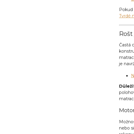
Pokud 
Tvrdé 
Rošt
Častá c
konstru
matra
je navr
N
Důleži
polohov
matrace
Motor
Možnost
nebo si