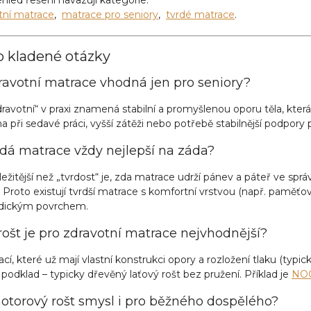
tní matrace
,
matrace pro seniory
,
tvrdé matrace
.
o kladené otázky
ravotní matrace vhodná jen pro seniory?
ravotní“ v praxi znamená stabilní a promyšlenou oporu těla, která
 při sedavé práci, vyšší zátěži nebo potřebě stabilnější podpory 
rdá matrace vždy nejlepší na záda?
ežitější než „tvrdost“ je, zda matrace udrží pánev a páteř ve sp
. Proto existují tvrdší matrace s komfortní vrstvou (např. paměť
dickým povrchem.
rošt je pro zdravotní matrace nejvhodnější?
cí, které už mají vlastní konstrukci opory a rozložení tlaku (typi
í podklad – typicky dřevěný laťový rošt bez pružení. Příklad je
NOO
torový rošt smysl i pro běžného dospělého?