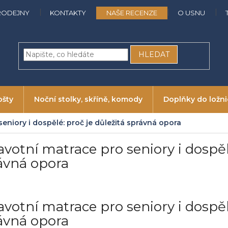
RODEJNY
KONTAKTY
NAŠE RECENZE
O USNU
HLEDAT
ošty
Noční stolky, skříně, komody
Doplňky do ložn
eniory i dospělé: proč je důležitá správná opora
avotní matrace pro seniory i dospělé
ávná opora
avotní matrace pro seniory i dospělé
ávná opora