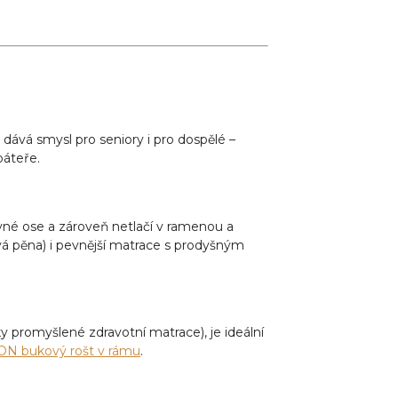
 dává smysl pro seniory i pro dospělé –
páteře.
rávné ose a zároveň netlačí v ramenou a
ová pěna) i pevnější matrace s prodyšným
cky promyšlené zdravotní matrace), je ideální
N bukový rošt v rámu
.