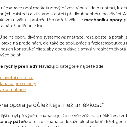
ní matrace není marketingový název. V praxi jde o matraci, kter
ých místech a zůstane stabilní i při dlouhodobém používání. A to
ktivním věku – protože tělo neřeší věk, ale
mechaniku opory
: 
 a páteř potřebuje klid.
 se na oporu díváme systémově: matrace, rošt, postel a potah js
 praxe na prodejnách, ale také ze spolupráce s fyzioterapeutkou
 našich konstrukcí hlídá, aby opora dávala smysl v reálném životě
vých poloh.
e rychlý přehled?
Navazující kategorie najdete zde:
dravotní matrace
atrace pro seniory
vrdé matrace
ná opora je důležitější než „měkkost“
ější omyl při výběru matrace je, že se vše zúží na „měkká vs. tvrd
ita osy páteře
a to, zda matrace dokáže dlouhodobě držet geomet