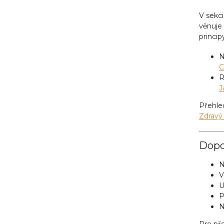
V sekc
věnuje 
princip
N
C
R
J
Přehle
Zdravý
Dopo
N
V
U
P
N
Pro pře