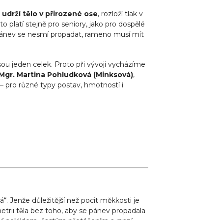
á
udrží tělo v přirozené ose
, rozloží tlak v
 platí stejně pro seniory, jako pro dospělé
pánev se nesmí propadat, rameno musí mít
ou jeden celek. Proto při vývoji vycházíme
Mgr. Martina Pohludková (Minksová)
,
 – pro různé typy postav, hmotností i
á“. Jenže důležitější než pocit měkkosti je
rii těla bez toho, aby se pánev propadala