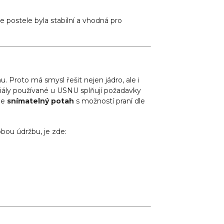
 postele byla stabilní a vhodná pro
. Proto má smysl řešit nejen jádro, ale i
eriály používané u USNU splňují požadavky
je
snímatelný potah
s možností praní dle
obou údržbu, je zde: