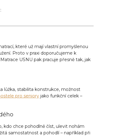
:
matrací, které už mají vlastní promyšlenou
pružení. Proto v praxi doporučujeme k
é. Matrace USNU pak pracuje přesně tak, jak
 lůžka, stabilita konstrukce, možnost
ostele pro seniory
jako funkční celek –
ždého
o, kdo chce pohodlně číst, ulevit nohám
žitá samostatnost a pohodlí – například při