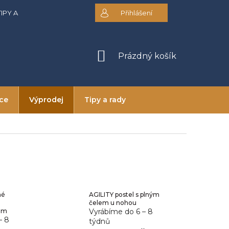
TIPY A RADY
DOPRAVA A PLATBA
Přihlášení
OBCHODNÍ PODMÍNKY
NÁKUPNÍ
Prázdný košík
KOŠÍK
ice
Výprodej
Tipy a rady
né
AGILITY postel s plným
čelem u nohou
em
Vyrábíme do 6 – 8
– 8
týdnů