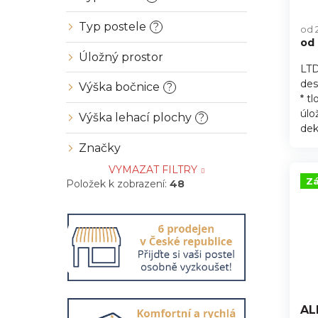
Typ postele
?
od 
od
Úložný prostor
LTD
des
Výška bočnice
?
* t
úlo
Výška lehací plochy
?
dek
Značky
VYMAZAT FILTRY
Zá
Položek k zobrazení:
48
AL