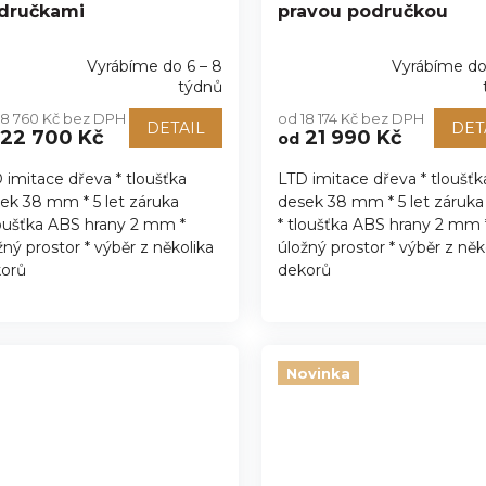
dručkami
pravou područkou
Vyrábíme do 6 – 8
Vyrábíme do
ůměrné
Průměrné
týdnů
nocení
hodnocení
18 760 Kč bez DPH
od 18 174 Kč bez DPH
duktu
produktu
DETAIL
DET
22 700 Kč
21 990 Kč
od
je
5,0
 imitace dřeva * tloušťka
LTD imitace dřeva * tloušťk
z
ek 38 mm * 5 let záruka
desek 38 mm * 5 let záruka
5
zdiček.
hvězdiček.
loušťka ABS hrany 2 mm *
* tloušťka ABS hrany 2 mm 
žný prostor * výběr z několika
úložný prostor * výběr z něk
orů
dekorů
Novinka