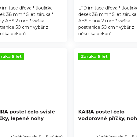
 imitace dřeva * tloušťka
LTD imitace dřeva * tloušťk
ek 38 mm * 5 let záruka *
desek 38 mm * 5 let záruka 
zdiček.
ny ABS 2 mm * výška
ABS hrany 2 mm * výška
tranice 50 cm * výběr z
postranice 50 cm * výběr z
olika dekorů
několika dekorů
ruka 5 let
Záruka 5 let
IRA postel čelo svislé
KAIRA postel čelo
íčky, lepené nohy
vodorovné příčky, no
Vyrábíme do 6 – 8 týdnů
Vyrábíme do 6 – 8