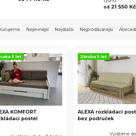
týdnů
21 550 Kč
od
ručujeme
Nejlevnější
Nejdražší
Nejprodávanější
Abeced
ruka 5 let
Záruka 5 let
EXA KOMFORT
ALEXA rozkládací post
zkládací postel
bez područek
Vyrábíme do