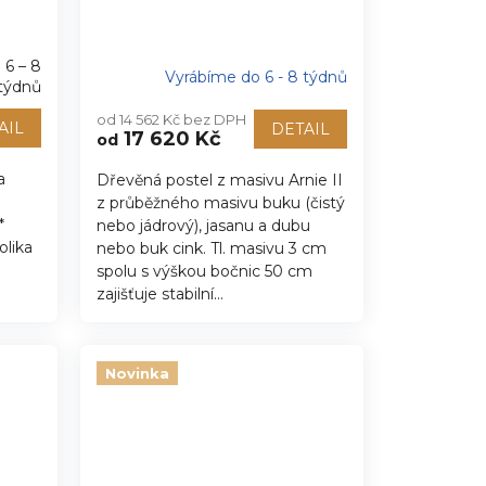
 6 – 8
Vyrábíme do 6 - 8 týdnů
týdnů
od 14 562 Kč bez DPH
AIL
DETAIL
17 620 Kč
od
a
Dřevěná postel z masivu Arnie II
z průběžného masivu buku (čistý
*
nebo jádrový), jasanu a dubu
olika
nebo buk cink. Tl. masivu 3 cm
spolu s výškou bočnic 50 cm
zajišťuje stabilní...
Novinka