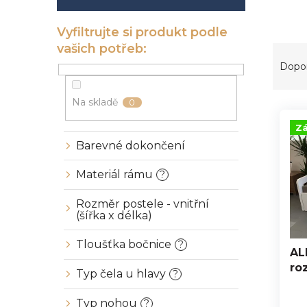
í
p
a
n
Ř
e
a
Dopo
l
z
e
Na skladě
0
V
n
ý
í
Zá
p
p
Barevné dokončení
i
r
s
o
Materiál rámu
?
p
d
r
u
Rozměr postele - vnitřní
o
k
(šířka x délka)
d
t
u
Tloušťka bočnice
ů
?
AL
k
ro
Typ čela u hlavy
t
?
ů
Typ nohou
?