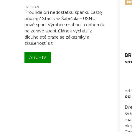
No
16.5.2026
Proč lidé při nedostatku spánku častěji
přibírají? Stanislav Šabršula – USNU
nové spaní Výrobce matrací a odborník
na zdravé spaní. Článek vychází z
dlouholeté praxe se zákazníky a
zkušeností s t...
BR
ARCHIV
sm
od 
od
Dře
kva
mas
ole