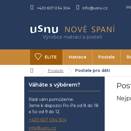
Přejít
P
na
+420 607 034 304
info@usnu.cz
obsah
ELITE
Matrace
Postele
R
Domů
Postele
Postele pro děti
O USNU
Kontakty
P
Pos
Váháte s výběrem?
o
s
Nejp
t
Rádi vám pomůžeme.
r
Jsme k dispozici Po-Pá od 8 do 18
a
a So od 9 do 12.
n
+420 607 034 304
n
info@usnu.cz