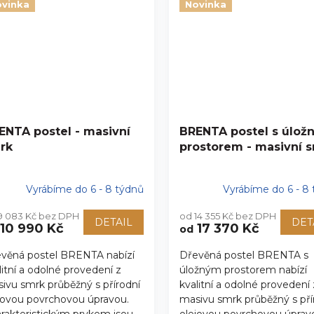
vinka
Novinka
ENTA postel - masivní
BRENTA postel s úlož
rk
prostorem - masivní 
Vyrábíme do 6 - 8 týdnů
Vyrábíme do 6 - 8
9 083 Kč bez DPH
od 14 355 Kč bez DPH
DETAIL
DET
10 990 Kč
17 370 Kč
od
věná postel BRENTA nabízí
Dřevěná postel BRENTA s
litní a odolné provedení z
úložným prostorem nabízí
ivu smrk průběžný s přírodní
kvalitní a odolné provedení 
jovou povrchovou úpravou.
masivu smrk průběžný s pří