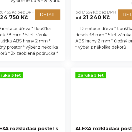
Vyrábíme do 6 – 8 týdnů
Průměrné
hodnocení
20 455 Kč bez DPH
od 17 554 Kč bez DPH
produktu
DETAIL
DET
24 750 Kč
21 240 Kč
od
je
5,0
 imitace dřeva * tloušťka
LTD imitace dřeva * tloušťk
z
ek 38 mm * 5 let záruka
desek 38 mm * 5 let záruka 
5
hvězdiček.
loušťka ABS hrany 2 mm *
ABS hrany 2 mm * úložný p
žný prostor * výběr z několika
* výběr z několika dekorů
orů * 2x zaoblená područka *
ruka 5 let
Záruka 5 let
EXA rozkládací postel s
ALEXA rozkládací post