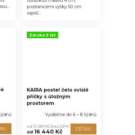
ou.
tloušťkou masivu 4 cm,
ou...
postranicemi výšky 50 cm
zajistí...
Záruka 5 let
lé
KAIRA postel čelo svislé
příčky s úložným
prostorem
 týdnů
Vyrábíme do 6 – 8 týdnů
od 13 587 Kč bez DPH
AIL
DETAIL
16 440 Kč
od