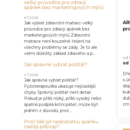
velký průvodce pro zdravý
spánek bez marketingových mýtů
6.7.2026
AR
Jak vybrat zdravotní matraci: velký
pr
průvodce pro zdravý spánek bez
marketingových mýtů Zdravotní
matrace není kouzelné řešení na
všechny problémy se zády. Je to ale
velmi důležitý základ zdravého a p...
od 
od
Jak správně vybrat polštář?
Dře
2.7.2026
s ú
Jak správně vybrat polštář?
dis
Fyzioterapeutka ukazuje nejčastější
buk
chyby Správný polštář není detail.
dub
Pokud je příliš nízký, příliš vysoký nebo
cm 
špatně podpírá krční páteř, může být
jedním z důvodů, proč...
Proč lidé při nedostatku spánku
častěji přibírají?