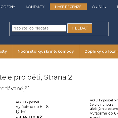
RODEJNY
KONTAKTY
NAŠE RECENZE
O USNU
HLEDAT
ošty
Noční stolky, skříně, komody
Doplňky do ložn
tele pro děti
, Strana 2
rodávanější
AGILITY postel pl
AGILITY postel
čelo u nohou s
Vyrábíme do 6 – 8
úložným prostor
týdnů
Vyrábíme do 6 
14 110 Kč
od