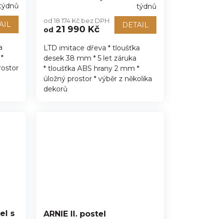
Průměrné
týdnů
týdnů
hodnocení
od 18 174 Kč bez DPH
produktu
AIL
DETAIL
21 990 Kč
od
je
5,0
a
LTD imitace dřeva * tloušťka
z
*
desek 38 mm * 5 let záruka
5
hvězdiček.
rostor
* tloušťka ABS hrany 2 mm *
úložný prostor * výběr z několika
dekorů
el s
ARNIE II. postel