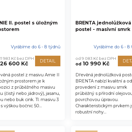
NIE II. postel s úložným
BRENTA jednolůžková
ostorem
postel - masivní smrk
Vyrábíme do 6 - 8 týdnů
Vyrábíme do 6 - 8
21 983 Kč bez DPH
od 9 083 Kč bez DPH
DETAIL
DET
26 600 Kč
10 990 Kč
od
věná postel z masivu Arnie II
Dřevěná jednolůžková post
ložným prostorem je k
BRENTA nabízí kvalitní a o
pozici z průběžného masivu
provedení z masivu smrk
u (čistý nebo jádrový), jasanu,
průběžný s přírodní olejovo
u nebo buk cink. Tl. masivu 3
povrchovou úpravou.
s výškou bočnic 50...
Charakteristickým prvkem 
robustní nohy...