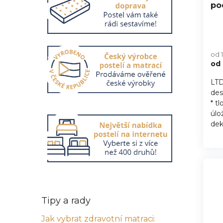
po
Pr
hod
od 
pro
od
je
5,0
LTD
z
des
5
hvě
* t
úlo
dek
Tipy a rady
Jak vybrat zdravotní matraci: