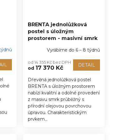
BRENTA jednolůžková
postel s úložným
prostorem - masivní smrk
 týdnů
Vyrábíme do 6 – 8 týdnů
od 14 355 Kč bez DPH
AIL
DETAIL
17 370 Kč
od
el
Dřevěná jednolůžková postel
dolné
BRENTA s úložným prostorem
nabízí kvalitní a odolné provedení
u
z masivu smrk průběžný s
přírodní olejovou povrchovou
jsou
úpravou. Charakteristickým
prvkem...