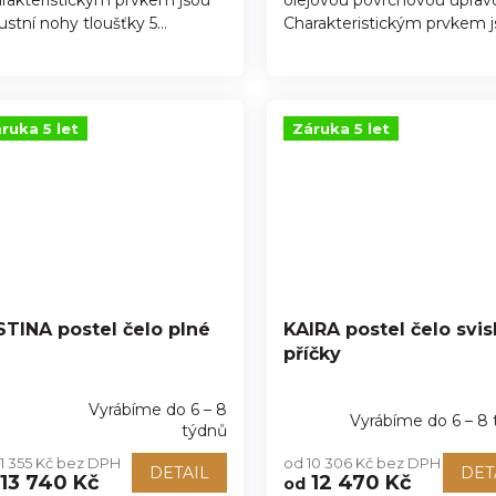
rakteristickým prvkem jsou
olejovou povrchovou úprav
ustní nohy tloušťky 5...
Charakteristickým prvkem js
ruka 5 let
Záruka 5 let
STINA postel čelo plné
KAIRA postel čelo svis
příčky
Vyrábíme do 6 – 8
Vyrábíme do 6 – 8
ůměrné
týdnů
nocení
11 355 Kč bez DPH
od 10 306 Kč bez DPH
duktu
DETAIL
DET
13 740 Kč
12 470 Kč
od