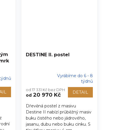
ným
DESTINE II. postel
smrk
Vyrábíme do 6 - 8
 týdnů
Průměrné
týdnů
hodnocení
od 17 331 Kč bez DPH
produktu
AIL
DETAIL
20 970 Kč
od
je
5,0
Dřevěná postel z masivu
z
Destine II nabízí průběžný masiv
5
hvězdiček.
z
buku čistého nebo jádrového,
rodní
jasanu, dubu nebo buku cinku. S