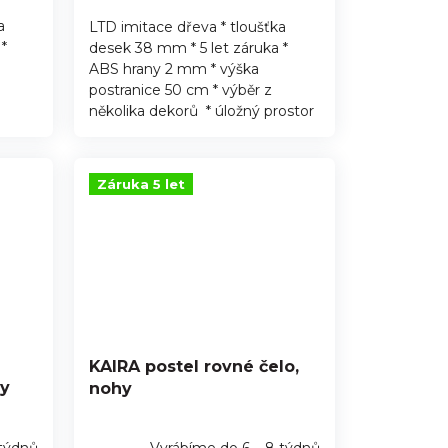
a
LTD imitace dřeva * tloušťka
*
desek 38 mm * 5 let záruka *
ABS hrany 2 mm * výška
postranice 50 cm * výběr z
několika dekorů * úložný prostor
Záruka 5 let
KAIRA postel rovné čelo,
hy
nohy
 týdnů