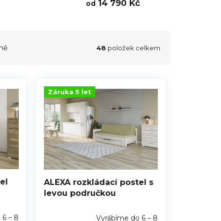
14 790 Kč
od
ně
48
položek celkem
Záruka 5 let
el
ALEXA rozkládací postel s
levou područkou
 6 – 8
Vyrábíme do 6 – 8