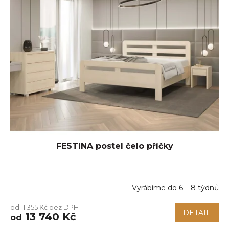
FESTINA postel čelo příčky
Vyrábíme do 6 – 8 týdnů
Průměrné
hodnocení
od 11 355 Kč bez DPH
produktu
DETAIL
13 740 Kč
od
je
5,0