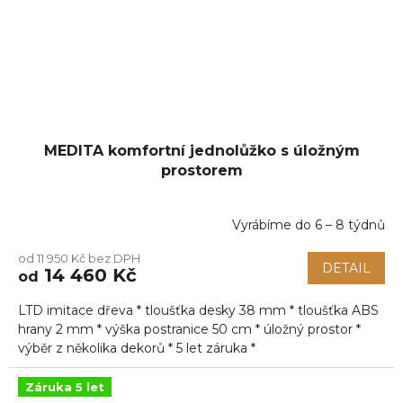
MEDITA komfortní jednolůžko s úložným
prostorem
Vyrábíme do 6 – 8 týdnů
Průměrné
hodnocení
od 11 950 Kč bez DPH
produktu
DETAIL
14 460 Kč
od
je
5,0
LTD imitace dřeva * tloušťka desky 38 mm * tloušťka ABS
z
5
hrany 2 mm * výška postranice 50 cm * úložný prostor *
hvězdiček.
výběr z několika dekorů * 5 let záruka *
Záruka 5 let