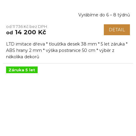
Vyrábíme do 6 – 8 týdnů
od 11 736 Kč bez DPH
DETAIL
14 200 Kč
od
LTD imitace dřeva * tloušťka desek 38 mm * 5 let záruka *
ABS hrany 2 mm * výška postranice 50 cm * výběr z
několika dekorů
Záruka 5 let