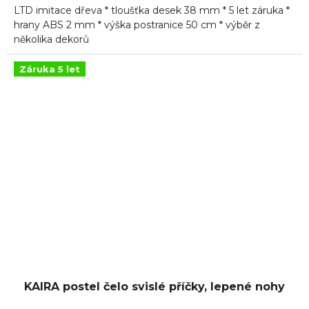
LTD imitace dřeva * tloušťka desek 38 mm * 5 let záruka *
z
5
hrany ABS 2 mm * výška postranice 50 cm * výběr z
hvězdiček.
několika dekorů
Záruka 5 let
KAIRA postel čelo svislé příčky, lepené nohy