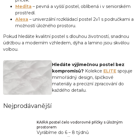
příček.
Medita
– pevná a vyšší postel, oblíbená i v seniorském
prostředí.
Alexa
– univerzální rozkládací postel 2v1 s područkami a
možností úložného prostoru.
Pokud hledáte kvalitní postel s dlouhou životností, snadnou
údržbou a moderním vzhledem, dýha a lamino jsou skvělou
volbou.
Hledáte výjimečnou postel bez
kompromisů?
Kolekce
ELITE
spojuje
mimořádný design, špičkové
materiály a precizní zpracování do
každého detailu.
Nejprodávanější
KAIRA postel čelo vodorovné příčky s úložným
prostorem
Vyrábíme do 6 – 8 týdnů