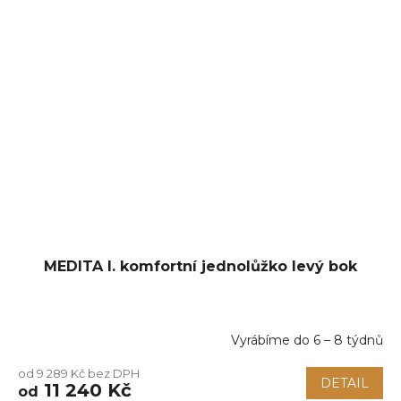
MEDITA I. komfortní jednolůžko levý bok
Vyrábíme do 6 – 8 týdnů
Průměrné
hodnocení
od 9 289 Kč bez DPH
produktu
DETAIL
11 240 Kč
od
je