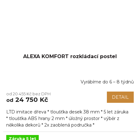
ALEXA KOMFORT rozkládací postel
Vyrábíme do 6 – 8 týdnů
od 20 455 Kč bez DPH
DETAIL
24 750 Kč
od
LTD imitace dřeva * tloušťka desek 38 mm * 5 let záruka
* tloušťka ABS hrany 2 mm * úložný prostor * výběr z
několika dekorů * 2x zaoblená područka *
Záruka 5 let