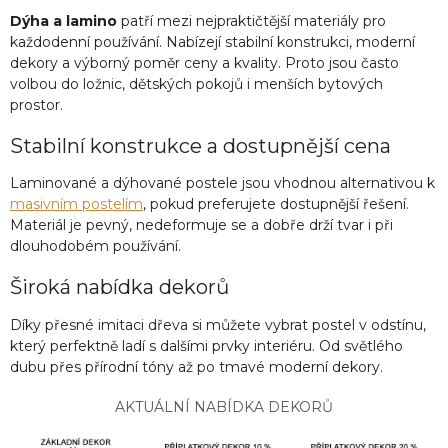
p
Dýha a lamino
patří mezi nejpraktičtější materiály pro
r
v
každodenní používání. Nabízejí stabilní konstrukci, moderní
k
dekory a výborný poměr ceny a kvality. Proto jsou často
y
volbou do ložnic, dětských pokojů i menších bytových
v
prostor.
ý
p
Stabilní konstrukce a dostupnější cena
i
s
Laminované a dýhované postele jsou vhodnou alternativou k
u
masivním postelím
, pokud preferujete dostupnější řešení.
Materiál je pevný, nedeformuje se a dobře drží tvar i při
dlouhodobém používání.
Široká nabídka dekorů
Díky přesné imitaci dřeva si můžete vybrat postel v odstínu,
který perfektně ladí s dalšími prvky interiéru. Od světlého
dubu přes přírodní tóny až po tmavé moderní dekory.
AKTUÁLNÍ NABÍDKA DEKORŮ