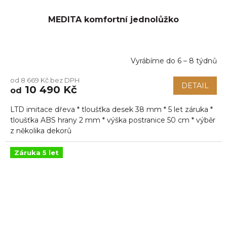
MEDITA komfortní jednolůžko
Vyrábíme do 6 – 8 týdnů
Průměrné
hodnocení
od 8 669 Kč bez DPH
produktu
DETAIL
10 490 Kč
od
je
5,0
LTD imitace dřeva * tloušťka desek 38 mm * 5 let záruka *
z
5
tloušťka ABS hrany 2 mm * výška postranice 50 cm * výběr
hvězdiček.
z několika dekorů
Záruka 5 let