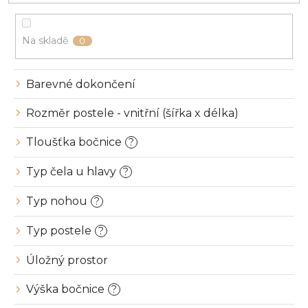
o
d
u
Na skladě
0
k
t
ů
Barevné dokončení
Rozměr postele - vnitřní (šířka x délka)
Tloušťka bočnice
?
Typ čela u hlavy
?
Typ nohou
?
Typ postele
?
Úložný prostor
Výška bočnice
?