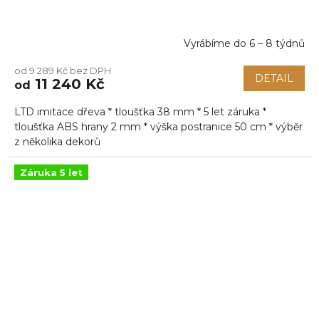
Vyrábíme do 6 – 8 týdnů
Průměrné
hodnocení
od 9 289 Kč bez DPH
produktu
DETAIL
11 240 Kč
od
je
5,0
LTD imitace dřeva * tloušťka 38 mm * 5 let záruka *
z
5
tloušťka ABS hrany 2 mm * výška postranice 50 cm * výběr
hvězdiček.
z několika dekorů
Záruka 5 let