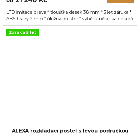
21 240 Kč
od
je
5,0
LTD imitace dřeva * tloušťka desek 38 mm * 5 let záruka *
z
5
ABS hrany 2 mm * úložný prostor * výběr z několika dekorů
hvězdiček.
Záruka 5 let
ALEXA rozkládací postel s levou područkou