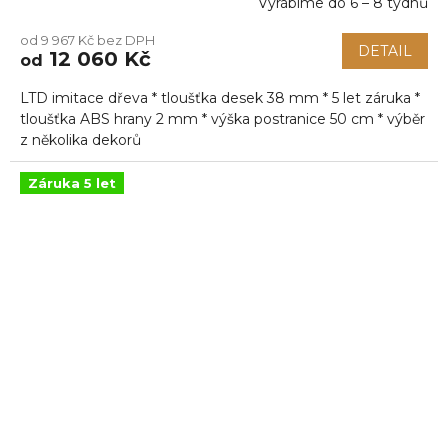
Vyrábíme do 6 – 8 týdnů
Průměrné
hodnocení
od 9 967 Kč bez DPH
produktu
DETAIL
12 060 Kč
od
je
5,0
LTD imitace dřeva * tloušťka desek 38 mm * 5 let záruka *
z
5
tloušťka ABS hrany 2 mm * výška postranice 50 cm * výběr
hvězdiček.
z několika dekorů
Záruka 5 let