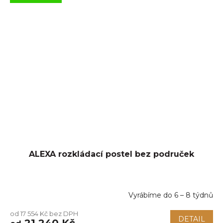
ALEXA rozkládací postel bez područek
Vyrábíme do 6 – 8 týdnů
Průměrné
hodnocení
od 17 554 Kč bez DPH
produktu
DETAIL