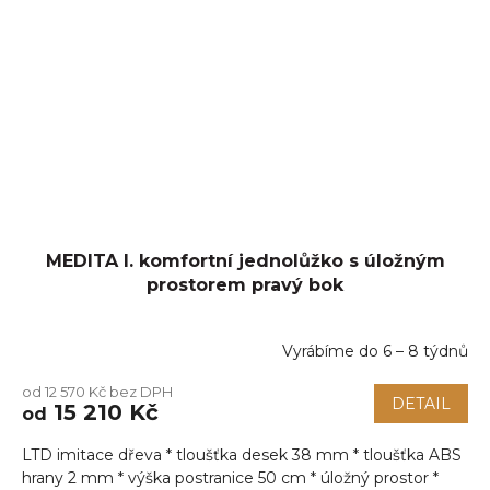
MEDITA I. komfortní jednolůžko s úložným
prostorem pravý bok
Vyrábíme do 6 – 8 týdnů
od 12 570 Kč bez DPH
DETAIL
15 210 Kč
od
LTD imitace dřeva * tloušťka desek 38 mm * tloušťka ABS
hrany 2 mm * výška postranice 50 cm * úložný prostor *