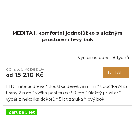
MEDITA I. komfortní jednolůžko s úložným
prostorem levý bok
Vyrábíme do 6 – 8 týdnů
Průměrné
hodnocení
od 12 570 Kč bez DPH
produktu
DETAIL
15 210 Kč
od
je
5,0
LTD imitace dřeva * tloušťka desek 38 mm * tloušťka ABS
z
5
hrany 2 mm * výška postranice 50 cm * úložný prostor *
hvězdiček.
výběr z několika dekorů * 5 let záruka * levý bok
Záruka 5 let