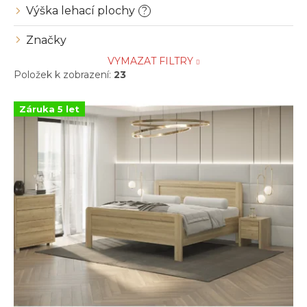
Výška lehací plochy
?
Značky
VYMAZAT FILTRY
Položek k zobrazení:
23
V
Záruka 5 let
ý
p
i
s
p
r
o
d
u
k
t
ů