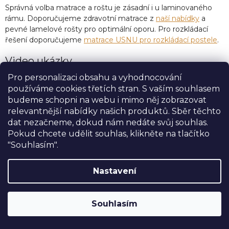
Správná volba matrace a roštu je zásadní i u laminovaného
rámu. Doporučujeme zdravotní matrace z
naší nabídky
a
pevné lamelové rošty pro optimální oporu. Pro rozkládací
řešení doporučujeme
matrace USNU pro rozkládací postele
.
Video ukázky
Pro personalizaci obsahu a vyhodnocování
Rozkládací postel ALEXA s područkami
používáme cookies třetích stran. S vaším souhlasem
Robustní provedení (desky 38 mm), volitelná zásuvka jako
budeme schopni na webu i mimo něj zobrazovat
úložný prostor, snadné rozkládání. Při rozložení lehací plocha
relevantnější nabídky našich produktů. Sběr těchto
170 × 200 cm.
dat nezačneme, dokud nám nedáte svůj souhlas.
Pokud chcete udělit souhlas, klikněte na tlačítko
"Souhlasím".
Nastavení
SLEVA 10%
na postele, matrace a doplňky
značky USNU® s kódem
USNU10
. Navíc
Souhlasím
DOPRAVA ZDARMA při nákupu nad
30.000,-
.