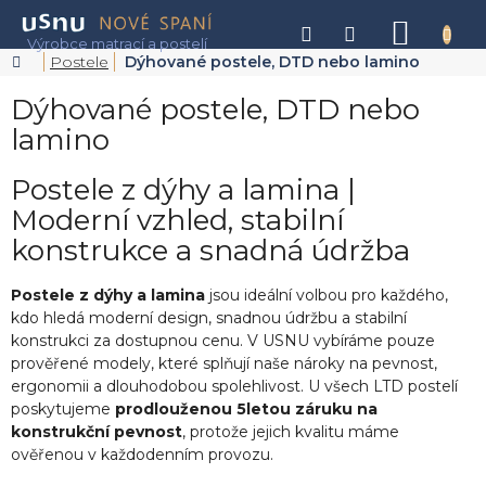
Přejít
na
NÁKU
obsah
KOŠÍK
Domů
Postele
Dýhované postele, DTD nebo lamino
Dýhované postele, DTD nebo
lamino
Postele z dýhy a lamina |
Moderní vzhled, stabilní
konstrukce a snadná údržba
Postele z dýhy a lamina
jsou ideální volbou pro každého,
kdo hledá moderní design, snadnou údržbu a stabilní
konstrukci za dostupnou cenu. V USNU vybíráme pouze
prověřené modely, které splňují naše nároky na pevnost,
ergonomii a dlouhodobou spolehlivost. U všech LTD postelí
poskytujeme
prodlouženou 5letou záruku na
konstrukční pevnost
, protože jejich kvalitu máme
ověřenou v každodenním provozu.