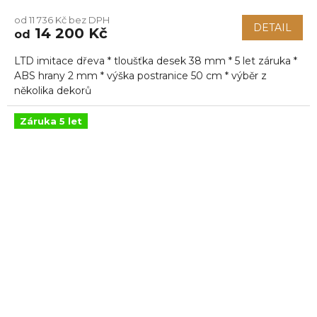
od 11 736 Kč bez DPH
DETAIL
14 200 Kč
od
LTD imitace dřeva * tloušťka desek 38 mm * 5 let záruka *
ABS hrany 2 mm * výška postranice 50 cm * výběr z
několika dekorů
Záruka 5 let