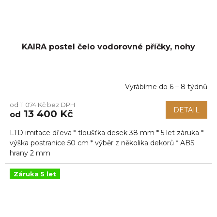
KAIRA postel čelo vodorovné příčky, nohy
Vyrábíme do 6 – 8 týdnů
od 11 074 Kč bez DPH
DETAIL
13 400 Kč
od
LTD imitace dřeva * tloušťka desek 38 mm * 5 let záruka *
výška postranice 50 cm * výběr z několika dekorů * ABS
hrany 2 mm
Záruka 5 let