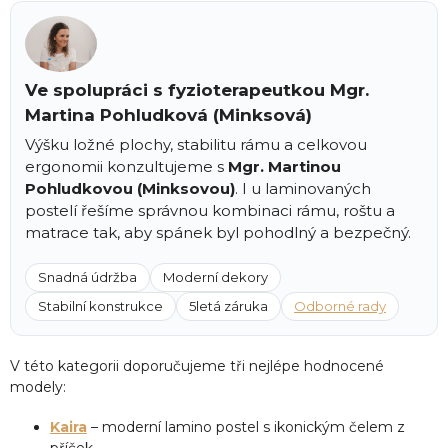
Ve spolupráci s fyzioterapeutkou Mgr.
Martina Pohludková (Minksová)
Výšku ložné plochy, stabilitu rámu a celkovou
ergonomii konzultujeme s
Mgr. Martinou
Pohludkovou (Minksovou)
. I u laminovaných
postelí řešíme správnou kombinaci rámu, roštu a
matrace tak, aby spánek byl pohodlný a bezpečný.
Snadná údržba
Moderní dekory
Stabilní konstrukce
5letá záruka
Odborné rady
V této kategorii doporučujeme tři nejlépe hodnocené
modely:
Kaira
– moderní lamino postel s ikonickým čelem z