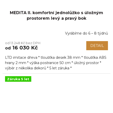
MEDITA II. komfortní jednolůžko s úložným
prostorem levý a pravý bok
Vyrábíme do 6 – 8 týdnů
Průměrné
hodnocení
od 13 248 Kč bez DPH
produktu
DETAIL
16 030 Kč
od
je
5,0
LTD imitace dřeva * tloušťka desek 38 mm * tloušťka ABS
z
5
hrany 2 mm * výška postranice 50 cm * úložný prostor *
hvězdiček.
výběr z několika dekorů * 5 let záruka *
Záruka 5 let