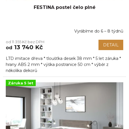
FESTINA postel čelo plné
Vyrábíme do 6 – 8 týdnů
Průměrné
hodnocení
od 11 355 Kč bez DPH
produktu
DETAIL
13 740 Kč
od
je
5,0
LTD imitace dřeva * tloušťka desek 38 mm * 5 let záruka *
z
5
hrany ABS 2 mm * výška postranice 50 cm * výběr z
hvězdiček.
několika dekorů
Záruka 5 let