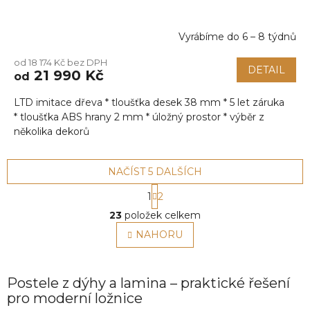
Vyrábíme do 6 – 8 týdnů
Průměrné
hodnocení
od 18 174 Kč bez DPH
produktu
DETAIL
21 990 Kč
od
je
5,0
LTD imitace dřeva * tloušťka desek 38 mm * 5 let záruka
z
5
* tloušťka ABS hrany 2 mm * úložný prostor * výběr z
hvězdiček.
několika dekorů
NAČÍST 5 DALŠÍCH
S
1
2
t
O
r
23
položek celkem
v
á
l
NAHORU
n
á
k
o
d
v
a
Postele z dýhy a lamina – praktické řešení
á
c
n
pro moderní ložnice
í
í