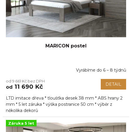
MARICON postel
Vyrábíme do 6 – 8 týdnů
od 9 661 Kč bez DPH
DETAIL
11 690 Kč
od
LTD imitace dřeva * tloušťka desek 38 mm * ABS hrany 2
mm * 5 let záruka * výška postranice 50 cm * výběr z
několika dekorů
Záruka 5 let