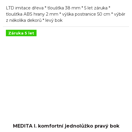
5,0
LTD imitace dřeva * tloušťka 38 mm * 5 let záruka *
z
5
tloušťka ABS hrany 2 mm * výška postranice 50 cm * výběr
hvězdiček.
z několika dekorů * levý bok
Záruka 5 let
MEDITA I. komfortní jednolůžko pravý bok