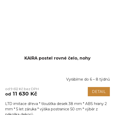
KAIRA postel rovné čelo, nohy
Vyrábíme do 6 – 8 týdnů
od 9 612 Kč bez DPH
DETAIL
11 630 Kč
od
LTD imitace dřeva * tloušťka desek 38 mm * ABS hrany 2
mm * 5 let záruka * výška postranice 50 cm * výběr z
několika dekorů