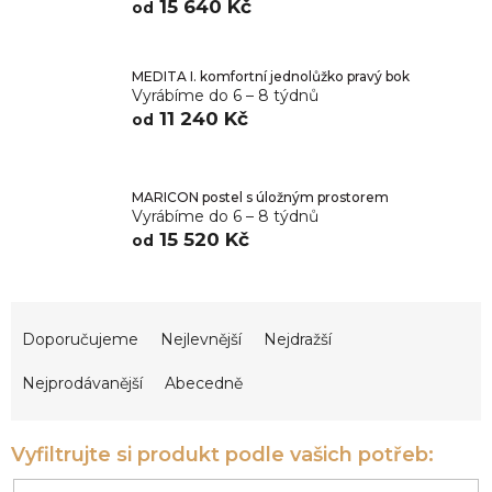
15 640 Kč
od
MEDITA I. komfortní jednolůžko pravý bok
Vyrábíme do 6 – 8 týdnů
11 240 Kč
od
MARICON postel s úložným prostorem
Vyrábíme do 6 – 8 týdnů
15 520 Kč
od
Ř
a
Doporučujeme
Nejlevnější
Nejdražší
z
e
Nejprodávanější
Abecedně
n
í
p
r