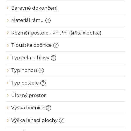
t
ů
Barevné dokončení
Materiál rámu
?
Rozměr postele - vnitřní (šířka x délka)
Tloušťka bočnice
?
Typ čela u hlavy
?
Typ nohou
?
Typ postele
?
Úložný prostor
Výška bočnice
?
Výška lehací plochy
?