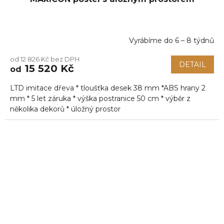
Vyrábíme do 6 – 8 týdnů
od 12 826 Kč bez DPH
DETAIL
15 520 Kč
od
LTD imitace dřeva * tloušťka desek 38 mm *ABS hrany 2
mm * 5 let záruka * výška postranice 50 cm * výběr z
několika dekorů * úložný prostor