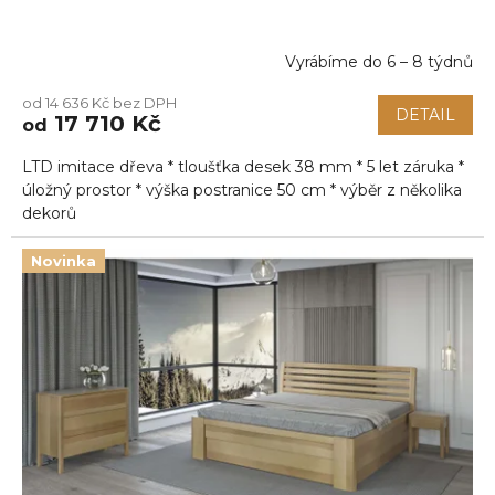
Vyrábíme do 6 – 8 týdnů
od 14 636 Kč bez DPH
DETAIL
17 710 Kč
od
LTD imitace dřeva * tloušťka desek 38 mm * 5 let záruka *
úložný prostor * výška postranice 50 cm * výběr z několika
dekorů
Novinka