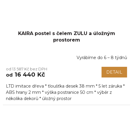
KAIRA postel s čelem ZULU a úložným
prostorem
Vyrábíme do 6 – 8 týdnů
od 13 587 Kč bez DPH
DETAIL
16 440 Kč
od
LTD imitace dřeva * tloušťka desek 38 mm * 5 let záruka *
ABS hrany 2 mm * výška postranice 50 cm * výběr z
několika dekorů * úložný prostor