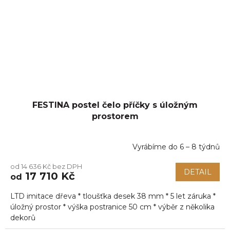
FESTINA postel čelo příčky s úložným
prostorem
Vyrábíme do 6 – 8 týdnů
od 14 636 Kč bez DPH
DETAIL
17 710 Kč
od
LTD imitace dřeva * tloušťka desek 38 mm * 5 let záruka *
úložný prostor * výška postranice 50 cm * výběr z několika
dekorů