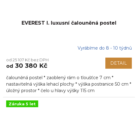
EVEREST I. luxusní čalouněná postel
Vyrábíme do 8 - 10 týdnů
od 25 107 Kč bez DPH
DETAIL
30 380 Kč
od
čalouněná postel * zaoblený rám o tloušťce 7 cm *
nastavitelná výška lehací plochy * výška postranice 50 cm *
úložný prostor * čelo u hlavy výšky 115 cm
Záruka 5 let