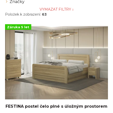
Značky
VYMAZAT FILTRY
Položek k zobrazení:
63
V
Záruka 5 let
ý
p
i
s
p
r
o
d
u
k
t
ů
FESTINA postel čelo plné s úložným prostorem