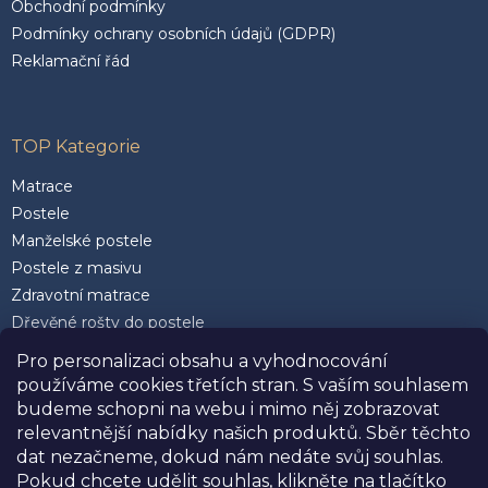
Obchodní podmínky
Podmínky ochrany osobních údajů (GDPR)
Reklamační řád
TOP Kategorie
Matrace
Postele
Manželské postele
Postele z masivu
Zdravotní matrace
Dřevěné rošty do postele
Postele 200 x 200 cm
Pro personalizaci obsahu a vyhodnocování
Matrace 90 x 200 cm
používáme cookies třetích stran. S vaším souhlasem
Rozkládací postele
budeme schopni na webu i mimo něj zobrazovat
Kvalitní polštáře
relevantnější nabídky našich produktů. Sběr těchto
dat nezačneme, dokud nám nedáte svůj souhlas.
Pokud chcete udělit souhlas, klikněte na tlačítko