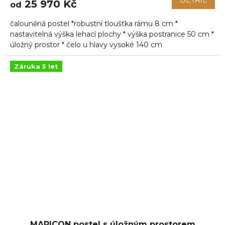
25 970 Kč
od
čalouněná postel *robustní tloušťka rámu 8 cm *
nastavitelná výška lehací plochy * výška postranice 50 cm *
úložný prostor * čelo u hlavy vysoké 140 cm
Záruka 5 let
MARICON postel s úložným prostorem