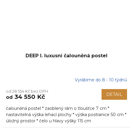
DEEP I. luxusní čalouněná postel
Vyrábíme do 8 - 10 týdnů
od 28 554 Kč bez DPH
DETAIL
34 550 Kč
od
čalouněná postel * zaoblený rám o tloušťce 7 cm *
nastavitelná výška lehací plochy * výška postranice 50 cm *
úložný prostor * čelo u hlavy výšky 115 cm