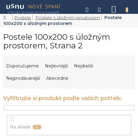
Přejít
na
NÁKU
obsah
KOŠÍK
Domů
Postele
Postele s úložným prostorem
Postele
100x200 s úložným prostorem
Postele 100x200 s úložným
prostorem
, Strana 2
Ř
a
Doporučujeme
Nejlevnější
Nejdražší
z
e
Nejprodávanější
Abecedně
n
í
p
r
o
d
u
Na skladě
0
k