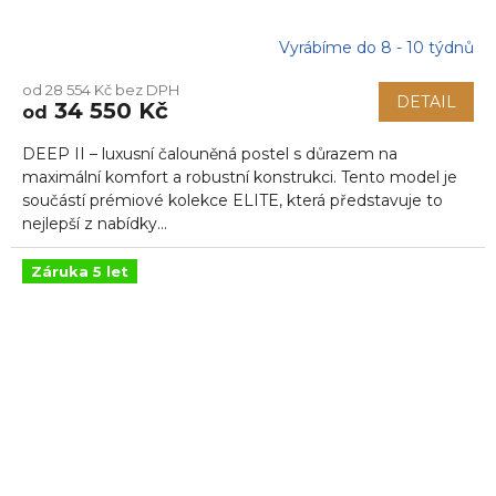
Vyrábíme do 8 - 10 týdnů
od 28 554 Kč bez DPH
DETAIL
34 550 Kč
od
DEEP II – luxusní čalouněná postel s důrazem na
maximální komfort a robustní konstrukci. Tento model je
součástí prémiové kolekce ELITE, která představuje to
nejlepší z nabídky...
Záruka 5 let