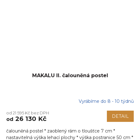
MAKALU II. čalouněná postel
Vyrábíme do 8 - 10 týdnů
od 21 595 Kč bez DPH
DETAIL
26 130 Kč
od
čalouněná postel * zaoblený rám o tloušťce 7 cm *
nastavitelná výška lehací plochy * výška postranice 50 cm *