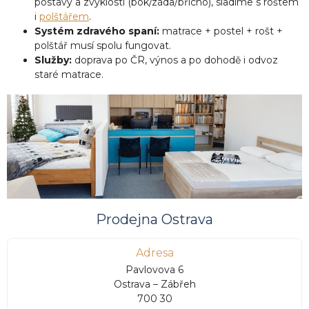
postavy a zvyklostí (bok/záda/břicho), sladíme s roštem
i
polštářem
.
Systém zdravého spaní:
matrace + postel + rošt +
polštář musí spolu fungovat.
Služby:
doprava po ČR, výnos a po dohodě i odvoz
staré matrace.
Prodejna Ostrava
Adresa
Pavlovova 6
Ostrava – Zábřeh
700 30