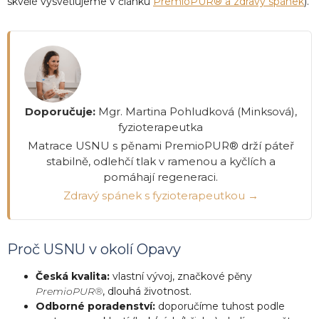
skvělé vysvětlujeme v článku
PremioPUR® a zdravý spánek
).
Doporučuje:
Mgr. Martina Pohludková (Minksová),
fyzioterapeutka
Matrace USNU s pěnami PremioPUR® drží páteř
stabilně, odlehčí tlak v ramenou a kyčlích a
pomáhají regeneraci.
Zdravý spánek s fyzioterapeutkou →
Proč USNU v okolí Opavy
Česká kvalita:
vlastní vývoj, značkové pěny
PremioPUR®
, dlouhá životnost.
Odborné poradenství:
doporučíme tuhost podle