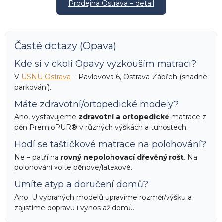
Prodejna Ostrava – detail
Časté dotazy (Opava)
Kde si v okolí Opavy vyzkouším matraci?
V
USNU Ostrava
– Pavlovova 6, Ostrava-Zábřeh (snadné
parkování).
Máte zdravotní/ortopedické modely?
Ano, vystavujeme
zdravotní a ortopedické
matrace z
pěn PremioPUR® v různých výškách a tuhostech.
Hodí se taštičkové matrace na polohování?
Ne – patří na
rovný nepolohovací dřevěný rošt
. Na
polohování volte pěnové/latexové.
Umíte atyp a doručení domů?
Ano. U vybraných modelů upravíme rozměr/výšku a
zajistíme dopravu i výnos až domů.