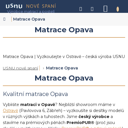
Přejít
na
NÁKU
obsah
KOŠÍK
Domů
Matrace Opava
Matrace Opava
Matrace Opava | Vyzkoušejte v Ostravě – česká výroba USNU
USNU nové spaní
Matrace Opava
Matrace Opava
Kvalitní matrace Opava
Vybíráte
matraci v Opavě
? Nejbližší showroom máme v
Ostravě
(Pavlovova 6, Zábřeh) – vyzkoušíte si desítky modelů
v různých výškách a tuhostech. Jsme
český výrobce
a
stavíme na prémiových pěnách
PremioPUR®
(proč jsou