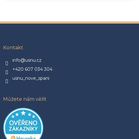
Z
á
p
a
Kontakt
t
í
info@usnu.cz
+420 607 034 304
usnu_nove_spani
Můžete nám věřit