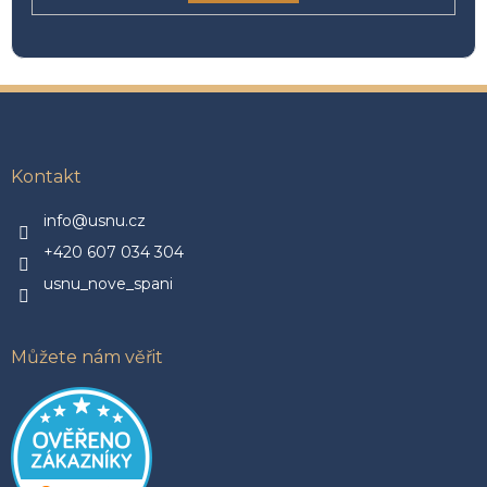
Z
á
p
a
Kontakt
t
í
info@usnu.cz
+420 607 034 304
usnu_nove_spani
Můžete nám věřit