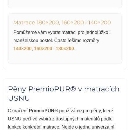
Matrace 180×200, 160×200 i 140×200
Pomůžeme vám vybrat matraci pro jednolůžko i
manželskou postel. Často řešíme rozměry
140×200
,
160×200
i
180×200
.
Pěny PremioPUR® v matracích
USNU
Označení
PremioPUR®
používáme pro pěny, které
USNU pečlivě vybírá z dostupných materiálů podle
funkce konkrétní matrace. Nejde o jednu univerzální