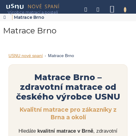
Přejít
na
NÁKU
obsah
KOŠÍK
Domů
Matrace Brno
Matrace Brno
USNU nové spaní
Matrace Brno
Matrace Brno –
zdravotní matrace od
českého výrobce USNU
Kvalitní matrace pro zákazníky z
Brna a okolí
Hledáte
kvalitní matrace v Brně
, zdravotní