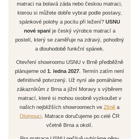
matraci na bolavá záda nebo českou matraci,
kterou si můžete dobře vybrat podle postavy,
spánkové polohy a pocitu při ležení?
USNU
nové spaní
je český výrobce matrací a
postelí, který se zaměřuje na zdravý, pohodlný
a dlouhodobě funkční spánek.
Otevření showroomu USNU v Brně předběžně
plánujeme od
1. ledna 2027
. Termín zatím není
definitivně potvrzený. Už nyní ale pomáháme
zákazníkům z Brna a jižní Moravy s výběrem
matrací, které si mohou osobně vyzkoušet v
našich nejbližších showroomech ve
Zlíně
a
Olomouci
. Matrace doručujeme po celé ČR
včetně Brna a okolí.
Pro matrace USNU pečlivě vybíráme pěny