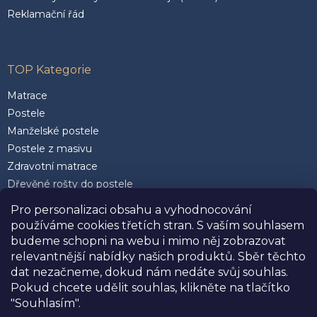
Reklamační řád
TOP Kategorie
Matrace
Postele
Manželské postele
Postele z masivu
Zdravotní matrace
Dřevěné rošty do postele
Postele 200 x 200 cm
Pro personalizaci obsahu a vyhodnocování
Matrace 90 x 200 cm
používáme cookies třetích stran. S vaším souhlasem
Rozkládací postele
budeme schopni na webu i mimo něj zobrazovat
Kvalitní polštáře
relevantnější nabídky našich produktů. Sběr těchto
dat nezačneme, dokud nám nedáte svůj souhlas.
Pokud chcete udělit souhlas, klikněte na tlačítko
"Souhlasím".