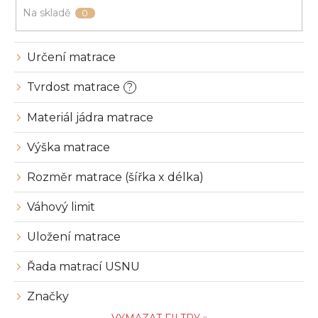
u
Na skladě
0
k
t
ů
Určení matrace
Tvrdost matrace
?
Materiál jádra matrace
Výška matrace
Rozměr matrace (šířka x délka)
Váhový limit
Uložení matrace
Řada matrací USNU
Značky