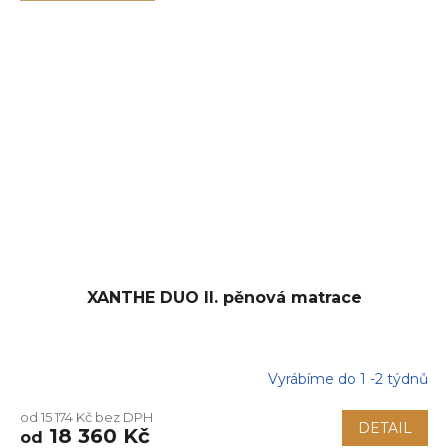
XANTHE DUO II. pěnová matrace
Vyrábíme do 1 -2 týdnů
Průměrné
hodnocení
od 15 174 Kč bez DPH
produktu
DETAIL
18 360 Kč
od
je