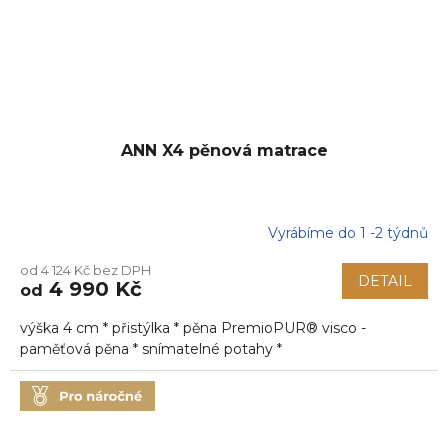
ANN X4 pěnová matrace
Vyrábíme do 1 -2 týdnů
Průměrné
hodnocení
od 4 124 Kč bez DPH
produktu
DETAIL
4 990 Kč
od
je
5,0
výška 4 cm * přistýlka * pěna PremioPUR® visco -
z
5
paměťová pěna * snímatelné potahy *
hvězdiček.