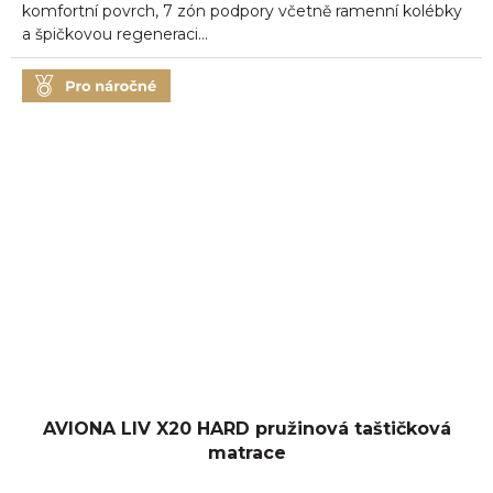
hvězdiček.
komfortní povrch, 7 zón podpory včetně ramenní kolébky
a špičkovou regeneraci...
AVIONA LIV X20 HARD pružinová taštičková
matrace