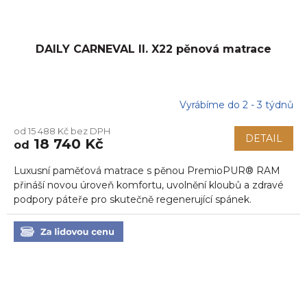
DAILY CARNEVAL II. X22 pěnová matrace
Vyrábíme do 2 - 3 týdnů
Průměrné
hodnocení
od 15 488 Kč bez DPH
produktu
DETAIL
18 740 Kč
od
je
5,0
Luxusní paměťová matrace s pěnou PremioPUR® RAM
z
5
přináší novou úroveň komfortu, uvolnění kloubů a zdravé
hvězdiček.
podpory páteře pro skutečně regenerující spánek.