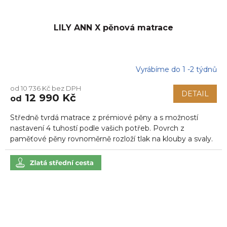
LILY ANN X pěnová matrace
Vyrábíme do 1 -2 týdnů
Průměrné
hodnocení
od 10 736 Kč bez DPH
produktu
DETAIL
12 990 Kč
od
je
5,0
Středně tvrdá matrace z prémiové pěny a s možností
z
5
nastavení 4 tuhostí podle vašich potřeb. Povrch z
hvězdiček.
paměťové pěny rovnoměrně rozloží tlak na klouby a svaly.