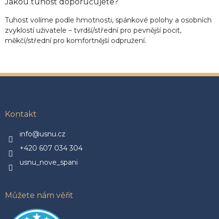
Jakou tuhost doporučujete?
Tuhost volíme podle hmotnosti, spánkové polohy a osobních
zvyklostí uživatele – tvrdší/střední pro pevnější pocit,
měkčí/střední pro komfortnější odpružení.
Z
á
p
a
Kontakt
t
í
info@usnu.cz
+420 607 034 304
usnu_nove_spani
Můžete nám věřit