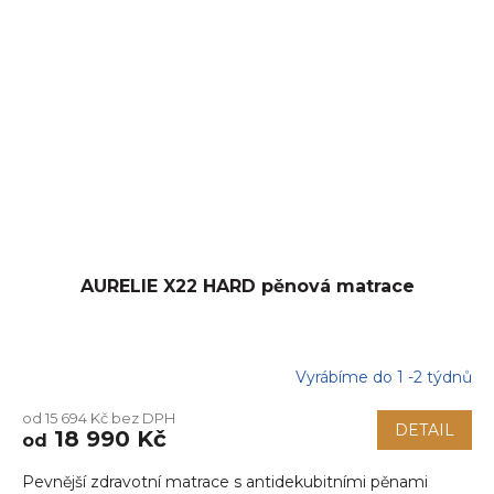
AURELIE X22 HARD pěnová matrace
Vyrábíme do 1 -2 týdnů
Průměrné
hodnocení
od 15 694 Kč bez DPH
produktu
DETAIL
18 990 Kč
od
je
5,0
Pevnější zdravotní matrace s antidekubitními pěnami
z