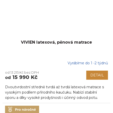
VIVIEN latexová, pěnová matrace
Vyrábíme do 1 -2 týdnů
Průměrné
hodnocení
od 13 215 Kč bez DPH
produktu
DETAIL
15 990 Kč
od
je
5,0
Dvoutvrdostní středně tvrdá až tvrdá latexová matrace s
z
5
vysokým podílem přírodního kaučuku. Nabízí stabilní
hvězdiček.
oporu a díky vysoké prodyšnosti i účinný odvod potu.