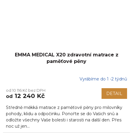
EMMA MEDICAL X20 zdravotní matrace z
paměťové pěny
Vyrábíme do 1 -2 týdnů
Průměrné
hodnocení
od 10 116 Kč bez DPH
produktu
DETAIL
12 240 Kč
od
je
5,0
Středně měkká matrace z paměťové pěny pro milovníky
z
5
pohody, klidu a odpočinku. Ponořte se do Vašich snů a
hvězdiček.
odložte všechny Vaše bolesti i starosti na další den. Přes
noc už jen...