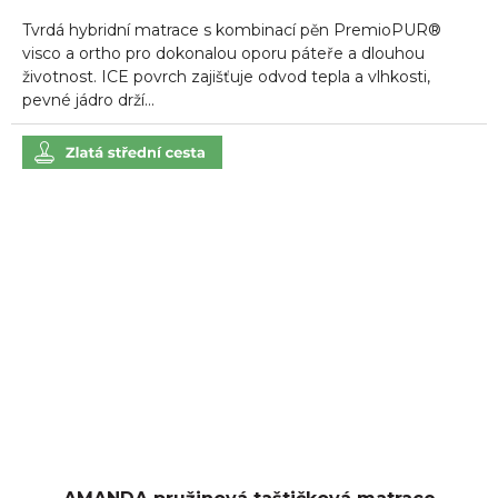
5,0
Tvrdá hybridní matrace s kombinací pěn PremioPUR®
z
5
visco a ortho pro dokonalou oporu páteře a dlouhou
hvězdiček.
životnost. ICE povrch zajišťuje odvod tepla a vlhkosti,
pevné jádro drží...