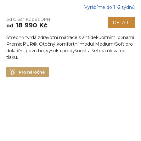
Vyrábíme do 1 -2 týdnů
Průměrné
hodnocení
od 15 694 Kč bez DPH
produktu
DETAIL
18 990 Kč
od
je
5,0
Středně tvrdá zdravotní matrace s antidekubitními pěnami
z
5
PremioPUR®. Otočný komfortní modul Medium/Soft pro
hvězdiček.
doladění povrchu, vysoká prodyšnost a šetrná úleva od
tlaku.