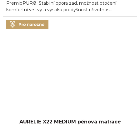
5
PremioPUR®. Stabilní opora zad, možnost otočení
hvězdiček.
komfortní vrstvy a vysoká prodyšnost i životnost.
AURELIE X22 MEDIUM pěnová matrace