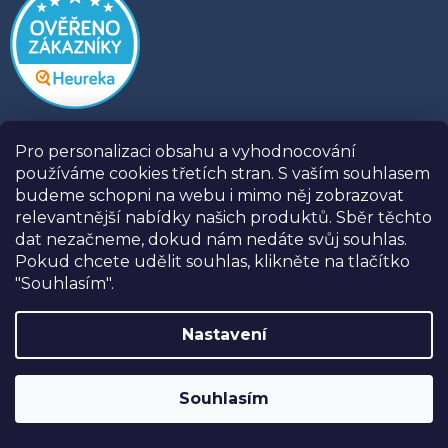
Pro personalizaci obsahu a vyhodnocování
používáme cookies třetích stran. S vaším souhlasem
budeme schopni na webu i mimo něj zobrazovat
relevantnější nabídky našich produktů. Sběr těchto
dat nezačneme, dokud nám nedáte svůj souhlas.
Pokud chcete udělit souhlas, klikněte na tlačítko
"Souhlasím".
Informace
Nastavení
Prodejny
SLEVA 10%
na postele, matrace a doplňky
Kontakty
značky USNU® s kódem
USNU10
. Navíc
Naše recenze
Souhlasím
DOPRAVA ZDARMA při nákupu nad
O USNU
30.000,-
.
Tipy a rady