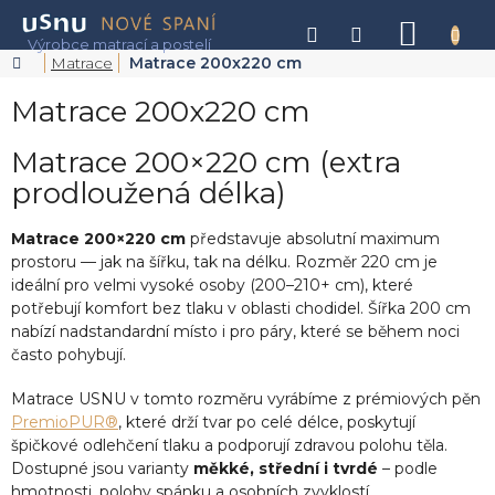
Přejít
na
NÁKU
obsah
KOŠÍK
Domů
Matrace
Matrace 200x220 cm
Matrace 200x220 cm
Matrace 200×220 cm (extra
prodloužená délka)
Matrace 200×220 cm
představuje absolutní maximum
prostoru — jak na šířku, tak na délku. Rozměr 220 cm je
ideální pro velmi vysoké osoby (200–210+ cm), které
potřebují komfort bez tlaku v oblasti chodidel. Šířka 200 cm
nabízí nadstandardní místo i pro páry, které se během noci
často pohybují.
Matrace USNU v tomto rozměru vyrábíme z prémiových pěn
PremioPUR®
, které drží tvar po celé délce, poskytují
špičkové odlehčení tlaku a podporují zdravou polohu těla.
Dostupné jsou varianty
měkké, střední i tvrdé
– podle
hmotnosti, polohy spánku a osobních zvyklostí.