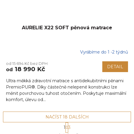
AURELIE X22 SOFT pěnová matrace
Vyrábíme do 1 -2 týdnů
od 15 694 Kč bez DPH
DETAIL
18 990 Kč
od
Ultra měkká zdravotní matrace s antidekubitními pěnami
PremioPUR®. Díky částečně nelepené konstrukci lze
měnit povrchovou tuhost otočením. Poskytuje maximální
komfort, úlevu od...
NAČÍST 18 DALŠÍCH
S
1
3
t
O