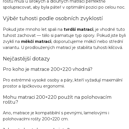
roštu musí u širokých a dlouhých matrací perfektně
spolupracovat, aby byla páteř v optimální pozici po celou noc.
Výběr tuhosti podle osobních zvyklostí
Pokud jste mnoho let spali na
tvrdší matraci
, je vhodné tuto
tuhost zachovat — tělo si pamatuje typ opory. Pokud jste byli
zvyklí na
měkčí matraci
, doporučujeme měkčí nebo střední
variantu. U prodloužených matrací je stabilita tuhosti klíčová.
Nejčastější dotazy
Pro koho je matrace 200×220 vhodná?
Pro extrémně vysoké osoby a páry, kteří vyžadují maximální
prostor a špičkovou ergonomii.
Mohu matraci 200×220 použít na polohovacím
roštu?
Ano, matrace je kompatibilní s pevnými, lamelovými i
polohovacími rošty 200×220 cm.