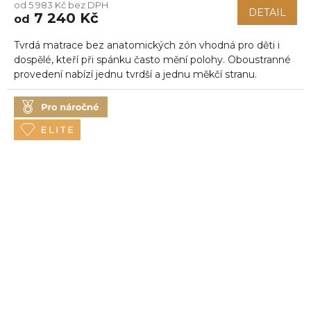
od 5 983 Kč bez DPH
produktu
DETAIL
7 240 Kč
od
je
5,0
Tvrdá matrace bez anatomických zón vhodná pro děti i
z
5
dospělé, kteří při spánku často mění polohy. Oboustranné
hvězdiček.
provedení nabízí jednu tvrdší a jednu měkčí stranu.