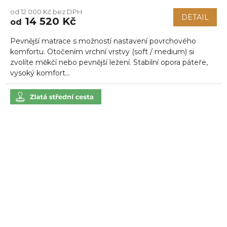
hodnocení
od 12 000 Kč bez DPH
produktu
DETAIL
14 520 Kč
od
je
5,0
Pevnější matrace s možností nastavení povrchového
z
5
komfortu. Otočením vrchní vrstvy (soft / medium) si
hvězdiček.
zvolíte měkčí nebo pevnější ležení. Stabilní opora páteře,
vysoký komfort...