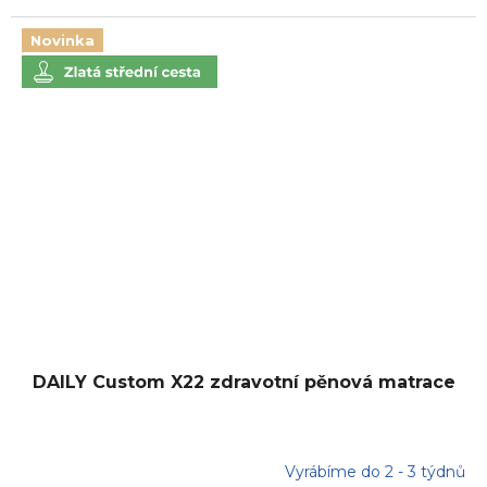
Novinka
DAILY Custom X22 zdravotní pěnová matrace
Vyrábíme do 2 - 3 týdnů
Průměrné