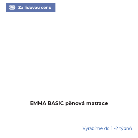
EMMA BASIC pěnová matrace
Vyrábíme do 1 -2 týdnů
Průměrné
hodnocení