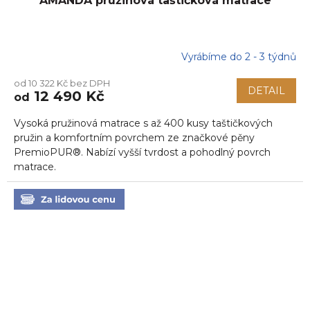
AMANDA pružinová taštičková matrace
Vyrábíme do 2 - 3 týdnů
od 10 322 Kč bez DPH
DETAIL
12 490 Kč
od
Vysoká pružinová matrace s až 400 kusy taštičkových
pružin a komfortním povrchem ze značkové pěny
PremioPUR®. Nabízí vyšší tvrdost a pohodlný povrch
matrace.