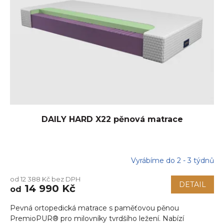
DAILY HARD X22 pěnová matrace
Vyrábíme do 2 - 3 týdnů
Průměrné
hodnocení
od 12 388 Kč bez DPH
produktu
DETAIL
14 990 Kč
od
je
5,0
Pevná ortopedická matrace s paměťovou pěnou
z
5
PremioPUR® pro milovníky tvrdšího ležení. Nabízí