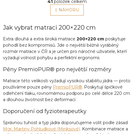
r
41
položek celkem
v
á
l
NAHORU
n
á
k
o
d
v
a
Jak vybrat matraci 200×220 cm
á
c
n
í
Extra dlouhá a extra široká matrace
200×220 cm
poskytuje
í
p
pohodlí bez kompromisů. Jde o největší běžně vyráběný
r
rozměr matrace v ČR a je určen pro náročné uživatele, kteří
v
vyžadují volnost pohybu a perfektní ergonomii.
k
y
Pěny PremioPUR® pro největší rozměry
v
ý
Matrace této velikosti vyžadují vysokou stabilitu jádra — proto
p
používáme pouze pěny
PremioPUR®
. Poskytují špičkové
i
odlehčení tlaku, rovnoměrnou podporu po celé délce 220 cm
s
a dlouhou životnost bez deformací.
u
Doporučení od fyzioterapeutky
Správnou tuhost a typ jádra doporučujeme volit podle zásad
Mgr. Martiny Pohludkové (Minksové)
. Kombinace matrace a