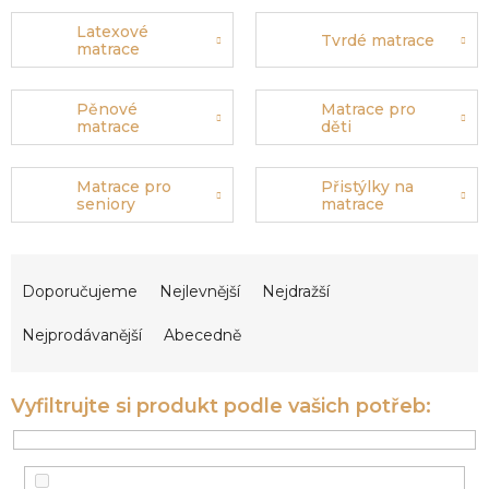
Latexové
Tvrdé matrace
matrace
Pěnové
Matrace pro
matrace
děti
Matrace pro
Přistýlky na
seniory
matrace
Ř
a
Doporučujeme
Nejlevnější
Nejdražší
z
e
Nejprodávanější
Abecedně
n
í
p
r
o
d