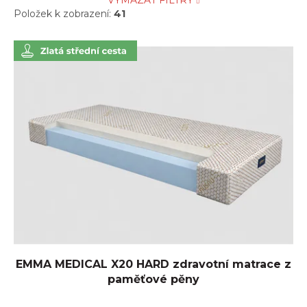
VYMAZAT FILTRY
Položek k zobrazení:
41
V
ý
p
i
s
p
r
o
d
u
k
t
ů
EMMA MEDICAL X20 HARD zdravotní matrace z
paměťové pěny