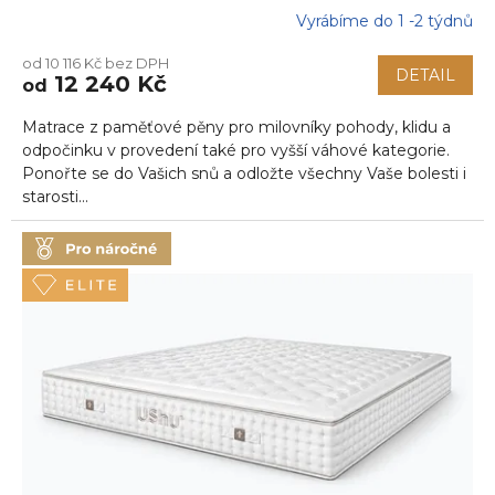
Vyrábíme do 1 -2 týdnů
Průměrné
hodnocení
od 10 116 Kč bez DPH
produktu
DETAIL
12 240 Kč
od
je
5,0
Matrace z paměťové pěny pro milovníky pohody, klidu a
z
5
odpočinku v provedení také pro vyšší váhové kategorie.
hvězdiček.
Ponořte se do Vašich snů a odložte všechny Vaše bolesti i
starosti...