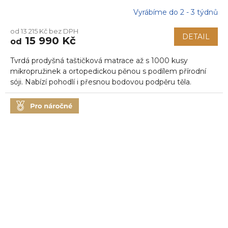
Vyrábíme do 2 - 3 týdnů
Průměrné
hodnocení
od 13 215 Kč bez DPH
produktu
DETAIL
15 990 Kč
od
je
5,0
Tvrdá prodyšná taštičková matrace až s 1000 kusy
z
5
mikropružinek a ortopedickou pěnou s podílem přírodní
hvězdiček.
sóji. Nabízí pohodlí i přesnou bodovou podpěru těla.