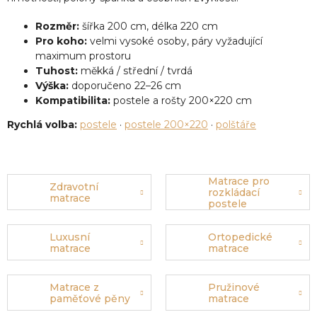
Rozměr:
šířka 200 cm, délka 220 cm
Pro koho:
velmi vysoké osoby, páry vyžadující
maximum prostoru
Tuhost:
měkká / střední / tvrdá
Výška:
doporučeno 22–26 cm
Kompatibilita:
postele a rošty 200×220 cm
Rychlá volba:
postele
·
postele 200×220
·
polštáře
Matrace pro
Zdravotní
rozkládací
matrace
postele
Luxusní
Ortopedické
matrace
matrace
Matrace z
Pružinové
paměťové pěny
matrace