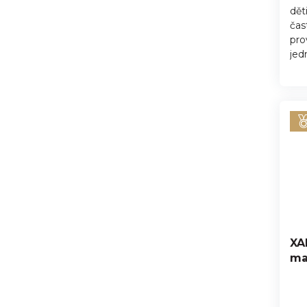
hvě
dět
čas
pro
jed
XA
ma
Pr