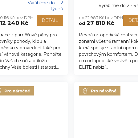
Vyrábíme do 1 -2
Výrábíme do 2 - 6
ůměrné
týdnů
nocení
10 116 Kč bez DPH
od 22 983 Kč bez DPH
duktu
DETAIL
DET
12 240 Kč
27 810 Kč
od
race z paměťové pěny pro
Pevná ortopedická matrace
ovníky pohody, klidu a
zónami včetně ramenní kol
zdiček.
očinku v provedení také pro
která spojuje stabilní oporu 
ší váhové kategorie. Ponořte
povrchovým komfortem. Dí
do Vašich snů a odložte
cm ortopedické vrstvě a p
chny Vaše bolesti i starosti...
ELITE nabízí...