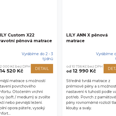
ILY Custom X22
LILY ANN X pěnová
ravotní pěnová matrace
matrace
Vyrábíme do 2 - 3
Vyrábíme d
ůměrné
Průměrné
týdnů
nocení
hodnocení
12 000 Kč bez DPH
od 10 736 Kč bez DPH
duktu
produktu
DETAIL
DET
14 520 Kč
12 990 Kč
od
je
5,0
nější matrace s možností
Středně tvrdá matrace z
z
tavení povrchového
prémiové pěny a s možnost
5
zdiček.
hvězdiček.
fortu. Otočením vrchní
nastavení 4 tuhostí podle v
tvy (soft / medium) si zvolíte
potřeb. Povrch z paměťov
čí nebo pevnější ležení.
pěny rovnoměrně rozloží tl
bilní opora páteře, vysoký
klouby a svaly.
fort...