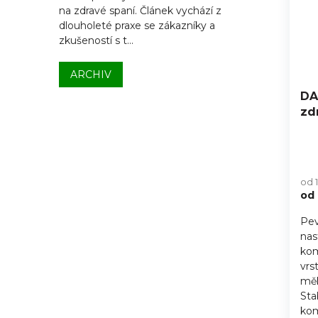
na zdravé spaní. Článek vychází z
dlouholeté praxe se zákazníky a
zkušeností s t...
ARCHIV
DA
zd
Pr
hod
od 
pro
od
je
5,0
Pev
z
nas
5
hvě
kom
vrs
měk
Sta
kom