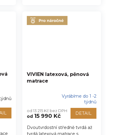
ová
VIVIEN latexová, pěnová
matrace
Vyrábíme do 1 -2
 týdnů
Průměrné
týdnů
hodnocení
od 13 215 Kč bez DPH
produktu
AIL
DETAIL
15 990 Kč
od
je
5,0
Dvoutvrdostní středně tvrdá až
z
race
tvrdá latexová matrace s
5