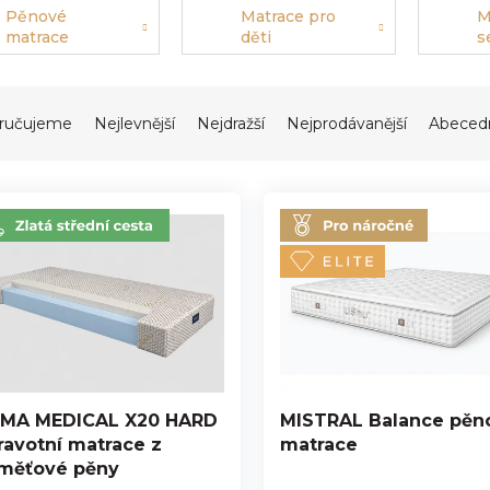
Pěnové
Matrace pro
M
matrace
děti
s
ručujeme
Nejlevnější
Nejdražší
Nejprodávanější
Abeced
MA MEDICAL X20 HARD
MISTRAL Balance pěn
ravotní matrace z
matrace
měťové pěny