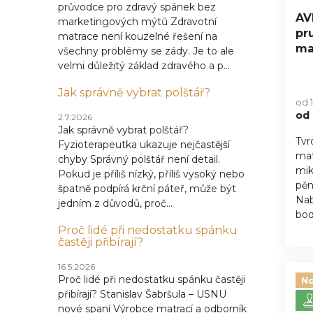
průvodce pro zdravý spánek bez
AV
marketingových mýtů Zdravotní
pr
matrace není kouzelné řešení na
ma
všechny problémy se zády. Je to ale
velmi důležitý základ zdravého a p...
Pr
hod
Jak správně vybrat polštář?
od 
pro
od
je
2.7.2026
5,0
Jak správně vybrat polštář?
Tvr
z
Fyzioterapeutka ukazuje nejčastější
mat
5
chyby Správný polštář není detail.
hvě
mik
Pokud je příliš nízký, příliš vysoký nebo
pěn
špatně podpírá krční páteř, může být
Nab
jedním z důvodů, proč...
bod
Proč lidé při nedostatku spánku
častěji přibírají?
16.5.2026
Proč lidé při nedostatku spánku častěji
No
přibírají? Stanislav Šabršula – USNU
nové spaní Výrobce matrací a odborník