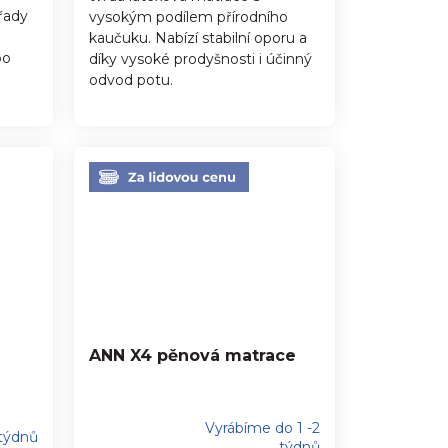
hvězdiček.
řady
vysokým podílem přírodního
kaučuku. Nabízí stabilní oporu a
po
díky vysoké prodyšnosti i účinný
é
odvod potu.
ANN X4 pěnová matrace
Vyrábíme do 1 -2
 týdnů
Průměrné
týdnů