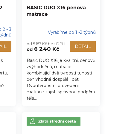
2
BASIC DUO X16 pěnová
matrace
 2 - 3
Vyrábíme do 1 -2 týdnů
týdnů
od 5 157 Kč bez DPH
AIL
DETAIL
6 240 Kč
od
 s
Basic DUO X16 je kvalitní, cenově
zvýhodněná, matrace
rtu,
kombinující dvě tvrdosti tuhosti
pěn vhodná dospělé i děti.
ně
Dvoutvrdostní provedení
matrace zajistí správnou podpěru
těla...