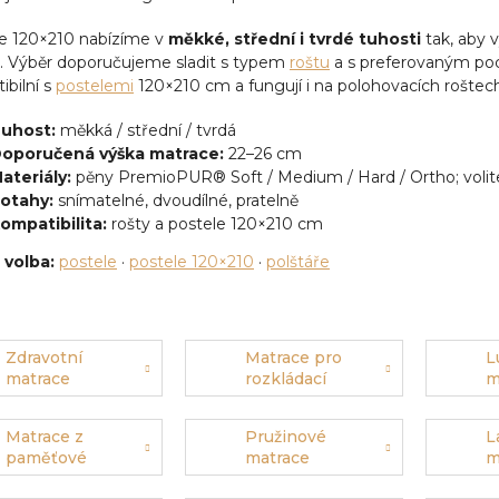
e 120×210 nabízíme v
měkké, střední i tvrdé tuhosti
tak, aby 
. Výběr doporučujeme sladit s typem
roštu
a s preferovaným poc
bilní s
postelemi
120×210 cm a fungují i na polohovacích roštech
uhost:
měkká / střední / tvrdá
oporučená výška matrace:
22–26 cm
ateriály:
pěny PremioPUR® Soft / Medium / Hard / Ortho; volite
otahy:
snímatelné, dvoudílné, pratelně
ompatibilita:
rošty a postele 120×210 cm
 volba:
postele
·
postele 120×210
·
polštáře
Zdravotní
Matrace pro
L
matrace
rozkládací
m
postele
Matrace z
Pružinové
L
paměťové
matrace
m
pěny