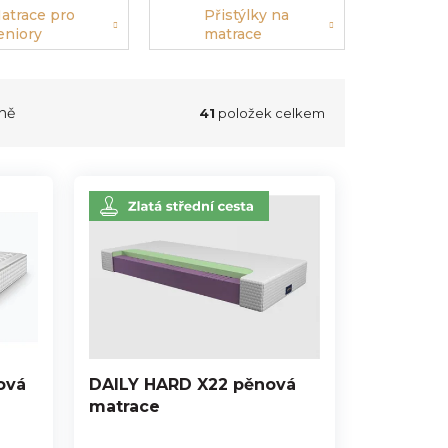
atrace pro
Přistýlky na
eniory
matrace
ně
41
položek celkem
ová
DAILY HARD X22 pěnová
matrace