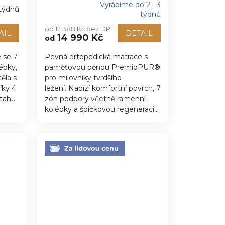
Vyrábíme do 2 - 3
 týdnů
Průměrné
týdnů
hodnocení
od 12 388 Kč bez DPH
produktu
AIL
DETAIL
14 990 Kč
od
je
5,0
 se 7
Pevná ortopedická matrace s
z
ébky,
paměťovou pěnou PremioPUR®
5
hvězdiček.
těla s
pro milovníky tvrdšího
ky 4
ležení. Nabízí komfortní povrch, 7
otahu
zón podpory včetně ramenní
kolébky a špičkovou regeneraci...