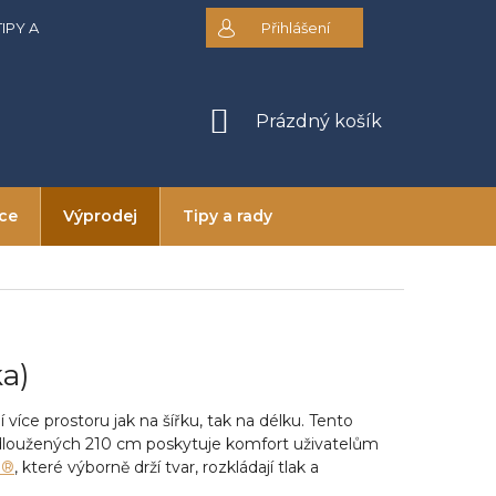
TIPY A RADY
DOPRAVA A PLATBA
Přihlášení
OBCHODNÍ PODMÍNKY
NÁKUPNÍ
Prázdný košík
KOŠÍK
ice
Výprodej
Tipy a rady
a)
 více prostoru jak na šířku, tak na délku. Tento
odloužených 210 cm poskytuje komfort uživatelům
R®
, které výborně drží tvar, rozkládají tlak a