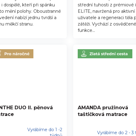
zdiček.
i i dospělé, kteří při spánku
střední tuhosti z prémiové 
to mění polohy. Oboustranné
ELITE, navržená pro aktivní
vedení nabízí jednu tvrdší a
uživatele a regeneraci těla 
nu měkčí stranu.
zátěži. Vychází z osvědčen
funkce...
NTHE DUO II. pěnová
AMANDA pružinová
trace
taštičková matrace
Vyrábíme do 1 -2
Vyrábíme do 2 - 3
ůměrné
týdnů