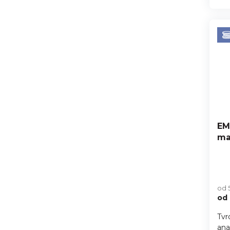
EM
ma
Pr
hod
od 
pro
od
je
5,0
Tvr
z
ana
5