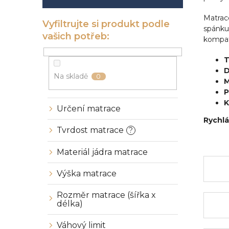
í
p
Matrac
a
spánku
n
kompati
e
l
T
D
Na skladě
0
M
P
K
Určení matrace
Rychlá
Tvrdost matrace
?
Materiál jádra matrace
Výška matrace
Rozměr matrace (šířka x
délka)
Váhový limit