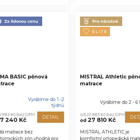
MA BASIC pěnová
MISTRAL Athletic pěn
trace
matrace
Vyrábíme do 1 -2
Výrábíme do 2 - 6
ůměrné
týdnů
nocení
5 983 Kč bez DPH
od 22 983 Kč bez DPH
duktu
DETAIL
DET
7 240 Kč
27 810 Kč
od
dá matrace bez
MISTRAL ATHLETIC je
tomických zón vhodná pro
komfortní ortopedická mat