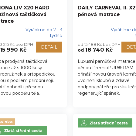
IONA LIV X20 HARD
DAILY CARNEVAL II. X2
užinová taštičková
pěnová matrace
trace
Vyrábíme do 2 - 3
Vyrábíme do
ůměrné
Průměrné
týdnů
nocení
hodnocení
13 215 Kč bez DPH
od 15 488 Kč bez DPH
duktu
produktu
DETAIL
DET
15 990 Kč
18 740 Kč
od
je
5,0
dá prodyšná taštičková
Luxusní paměťová matrace
z
race až s 1000 kusy
pěnou PremioPUR® RAM
5
zdiček.
hvězdiček.
ropružinek a ortopedickou
přináší novou úroveň komfo
ou s podílem přírodní sóji.
uvolnění kloubů a zdravé
ízí pohodlí i přesnou
podpory páteře pro skuteč
ovou podpěru těla.
regenerující spánek.
vinka