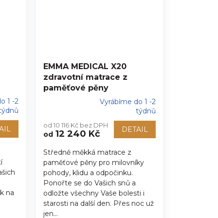
EMMA MEDICAL X20
zdravotní matrace z
paměťové pěny
o 1 -2
Vyrábíme do 1 -2
Průměrné
týdnů
týdnů
hodnocení
od 10 116 Kč bez DPH
produktu
AIL
DETAIL
12 240 Kč
od
je
5,0
Středně měkká matrace z
z
í
paměťové pěny pro milovníky
5
hvězdiček.
ašich
pohody, klidu a odpočinku.
é
Ponořte se do Vašich snů a
ak na
odložte všechny Vaše bolesti i
starosti na další den. Přes noc už
jen...