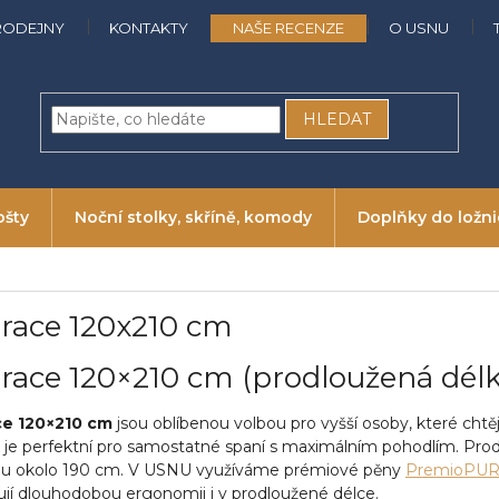
RODEJNY
KONTAKTY
NAŠE RECENZE
O USNU
HLEDAT
ošty
Noční stolky, skříně, komody
Doplňky do ložn
race 120x210 cm
race 120×210 cm (prodloužená délk
ce 120×210 cm
jsou oblíbenou volbou pro vyšší osoby, které chtějí
 je perfektní pro samostatné spaní s maximálním pohodlím. Pr
ou okolo 190 cm. V USNU využíváme prémiové pěny
PremioPU
ují dlouhodobou ergonomii i v prodloužené délce.