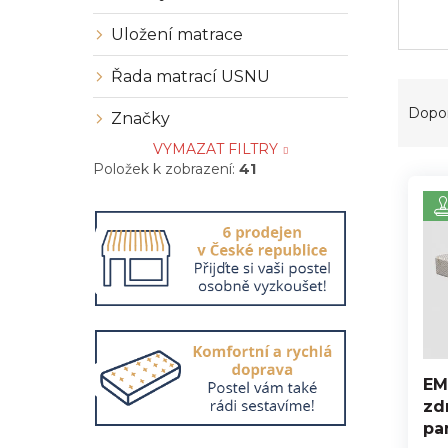
Uložení matrace
Řada matrací USNU
Ř
a
Dopo
Značky
z
VYMAZAT FILTRY
e
Položek k zobrazení:
41
V
n
ý
í
p
p
i
r
s
o
p
d
r
u
o
k
d
t
u
ů
EM
k
zd
t
pa
ů