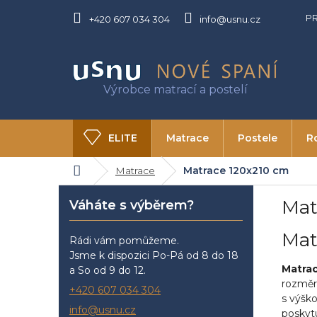
Přejít
P
na
+420 607 034 304
info@usnu.cz
obsah
ELITE
Matrace
Postele
R
Domů
Matrace
Matrace 120x210 cm
O USNU
Kontakty
P
Mat
Váháte s výběrem?
o
s
Mat
t
Rádi vám pomůžeme.
r
Jsme k dispozici Po-Pá od 8 do 18
a
Matra
a So od 9 do 12.
n
rozměr
+420 607 034 304
s výšk
n
info@usnu.cz
poskyt