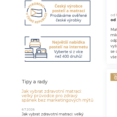
Pr
hod
od 
pro
od
je
5,0
Mat
z
mil
5
hvě
odp
vyš
se 
vše
Tipy a rady
Jak vybrat zdravotní matraci:
velký průvodce pro zdravý
spánek bez marketingových mýtů
6.7.2026
Jak vybrat zdravotní matraci: velký