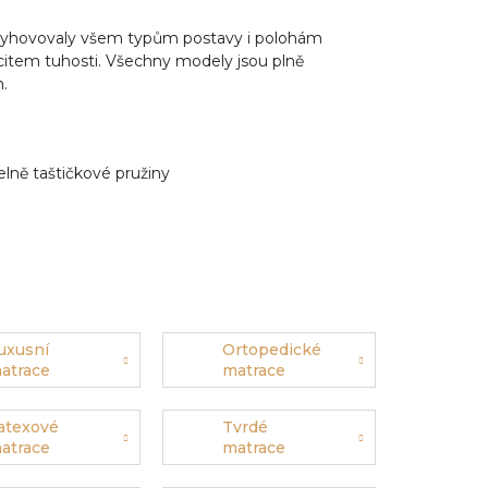
vyhovovaly všem typům postavy i polohám
item tuhosti. Všechny modely jsou plně
.
lně taštičkové pružiny
uxusní
Ortopedické
atrace
matrace
atexové
Tvrdé
atrace
matrace