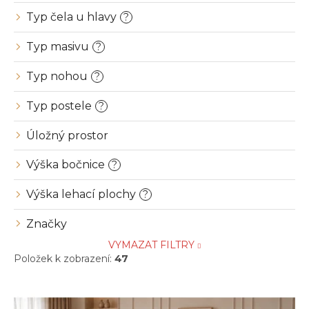
Typ čela u hlavy
?
Typ masivu
?
Typ nohou
?
Typ postele
?
Úložný prostor
Výška bočnice
?
Výška lehací plochy
?
Značky
VYMAZAT FILTRY
Položek k zobrazení:
47
V
ý