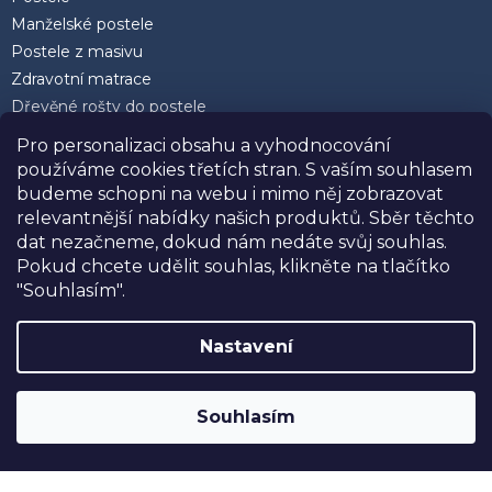
Manželské postele
Postele z masivu
Zdravotní matrace
Dřevěné rošty do postele
Postele 200 x 200 cm
Pro personalizaci obsahu a vyhodnocování
Matrace 90 x 200 cm
používáme cookies třetích stran. S vaším souhlasem
Rozkládací postele
budeme schopni na webu i mimo něj zobrazovat
Kvalitní polštáře
relevantnější nabídky našich produktů. Sběr těchto
dat nezačneme, dokud nám nedáte svůj souhlas.
Pokud chcete udělit souhlas, klikněte na tlačítko
"Souhlasím".
Facebook
Nastavení
SLEVA 10%
na postele, matrace a doplňky
značky USNU® s kódem
USNU10
. Navíc
Souhlasím
DOPRAVA ZDARMA při nákupu nad
30.000,-
.
Vytvořil Shoptet