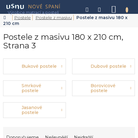
Přejít
na
NÁKU
obsah
KOŠÍK
Domů
Postele
Postele z masivu
Postele z masivu 180 x
210 cm
Postele z masivu 180 x 210 cm
,
Strana 3
Bukové postele
Dubové postele
Smrkové
Borovicové
postele
postele
Jasanové
postele
Ř
a
Doporučujeme
Nejlevnější
Nejdražší