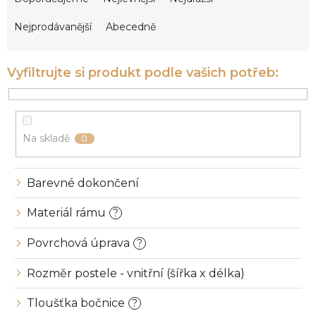
z
e
Nejprodávanější
Abecedně
n
í
p
r
o
d
u
Na skladě
0
k
t
ů
Barevné dokončení
Materiál rámu
?
Povrchová úprava
?
Rozměr postele - vnitřní (šířka x délka)
Tloušťka bočnice
?