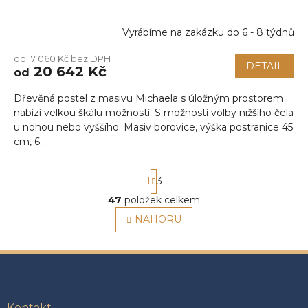
Vyrábíme na zakázku do 6 - 8 týdnů
od 17 060 Kč bez DPH
DETAIL
20 642 Kč
od
Dřevěná postel z masivu Michaela s úložným prostorem
nabízí velkou škálu možností. S možností volby nižšího čela
u nohou nebo vyššího. Masiv borovice, výška postranice 45
cm, 6...
S
1
3
t
r
47
položek celkem
O
á
v
NAHORU
n
l
k
á
o
v
d
Z
á
a
á
n
c
p
í
í
a
Kontakt