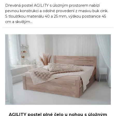
5,0
Dřevěná postel AGILITY s úložným prostorem nabízí
z
5
pevnou konstrukci a odolné provedení z masivu buk cink.
hvězdiček.
S tloušťkou materiálu 40 a 25 mm, výškou postranice 45
cm a skvělým...
AGILITY postel plné čelo u nohou s úložným