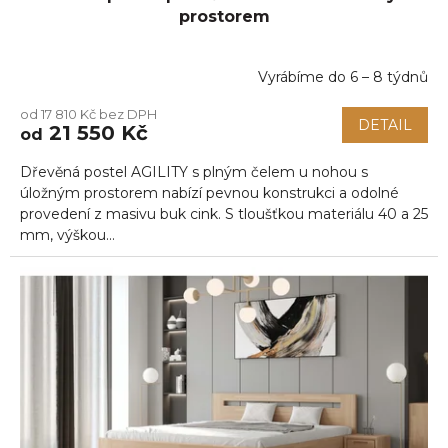
prostorem
Vyrábíme do 6 – 8 týdnů
Průměrné
hodnocení
od 17 810 Kč bez DPH
produktu
DETAIL
21 550 Kč
od
je
5,0
Dřevěná postel AGILITY s plným čelem u nohou s
z
5
úložným prostorem nabízí pevnou konstrukci a odolné
hvězdiček.
provedení z masivu buk cink. S tloušťkou materiálu 40 a 25
mm, výškou...