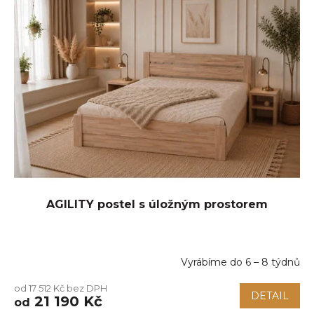
p
i
s
p
r
o
d
u
k
t
ů
AGILITY postel s úložným prostorem
Vyrábíme do 6 – 8 týdnů
Průměrné
hodnocení
od 17 512 Kč bez DPH
produktu
DETAIL
21 190 Kč
od
je