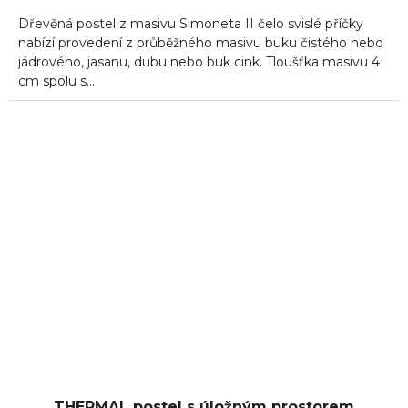
Dřevěná postel z masivu Simoneta II čelo svislé příčky
nabízí provedení z průběžného masivu buku čistého nebo
jádrového, jasanu, dubu nebo buk cink. Tloušťka masivu 4
cm spolu s...
THERMAL postel s úložným prostorem