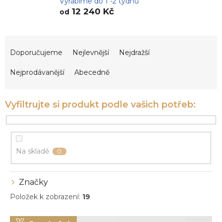
Vyrábíme do 1 -2 týdnů
12 240 Kč
od
Ř
a
Doporučujeme
Nejlevnější
Nejdražší
z
e
Nejprodávanější
Abecedně
n
í
p
r
o
d
u
Na skladě
0
k
t
ů
Značky
Položek k zobrazení:
19
V