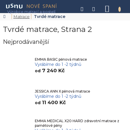
Přejít
na
NÁKU
obsah
KOŠÍK
Domů
Matrace
Tvrdé matrace
Tvrdé matrace
, Strana 2
Nejprodávanější
EMMA BASIC pěnová matrace
Vyrábíme do 1 -2 týdnů
7 240 Kč
od
JESSICA ANN X pěnová matrace
Vyrábíme do 1 -2 týdnů
11 400 Kč
od
EMMA MEDICAL X20 HARD zdravotní matrace z
paměťové pěny