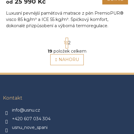
25 990 Kč
od
je
5,0
Luxusní pevnější paměťová matrace z pěn PremioPUR®
z
5
visco 85 kg/m³ a ICE 55 kg/m³. Špičkový komfort,
hvězdiček.
dokonalé přizpůsobení a výborná termoregulace.
S
1
2
t
r
19
položek celkem
O
á
v
NAHORU
n
l
k
á
o
v
d
Z
á
a
á
n
c
p
í
í
a
Kontakt
p
t
r
í
v
info@usnu.cz
k
+420 607 034 304
y
v
usnu_nove_spani
ý