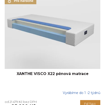
ý
p
i
s
p
r
o
d
u
k
t
ů
XANTHE VISCO X22 pěnová matrace
Vyrábíme do 1 -2 týdnů
Průměrné
hodnocení
od 21 479 Kč bez DPH
produktu
DETAIL