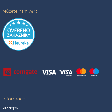
p
i
Můžete nám věřit
s
u
Informace
Prodejny