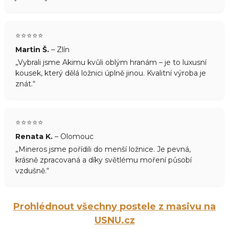
⭐️⭐️⭐️⭐️⭐️
Martin Š.
– Zlín
„Vybrali jsme Akimu kvůli oblým hranám – je to luxusní
kousek, který dělá ložnici úplně jinou. Kvalitní výroba je
znát.“
⭐️⭐️⭐️⭐️⭐️
Renata K.
– Olomouc
„Mineros jsme pořídili do menší ložnice. Je pevná,
krásně zpracovaná a díky světlému moření působí
vzdušně.“
Prohlédnout všechny postele z masivu na
USNU.cz