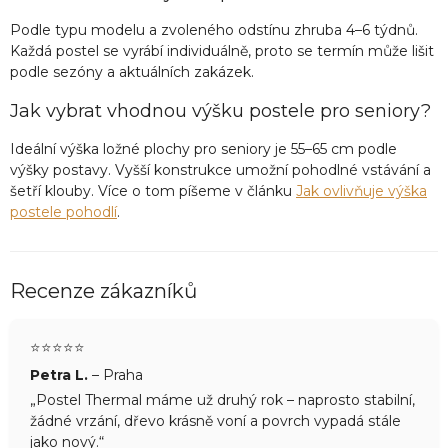
Podle typu modelu a zvoleného odstínu zhruba 4–6 týdnů.
Každá postel se vyrábí individuálně, proto se termín může lišit
podle sezóny a aktuálních zakázek.
Jak vybrat vhodnou výšku postele pro seniory?
Ideální výška ložné plochy pro seniory je 55–65 cm podle
výšky postavy. Vyšší konstrukce umožní pohodlné vstávání a
šetří klouby. Více o tom píšeme v článku
Jak ovlivňuje výška
postele pohodlí
.
Recenze zákazníků
⭐️⭐️⭐️⭐️⭐️
Petra L.
– Praha
„Postel Thermal máme už druhý rok – naprosto stabilní,
žádné vrzání, dřevo krásně voní a povrch vypadá stále
jako nový.“