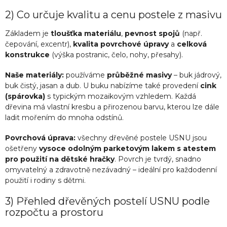
2) Co určuje kvalitu a cenu postele z masivu
Základem je
tloušťka materiálu
,
pevnost spojů
(např.
čepování, excentr),
kvalita povrchové úpravy
a
celková
konstrukce
(výška postranic, čelo, nohy, přesahy).
Naše materiály:
používáme
průběžné masivy
– buk jádrový,
buk čistý, jasan a dub. U buku nabízíme také provedení
cink
(spárovka)
s typickým mozaikovým vzhledem. Každá
dřevina má vlastní kresbu a přirozenou barvu, kterou lze dále
ladit mořením do mnoha odstínů.
Povrchová úprava:
všechny dřevěné postele USNU jsou
ošetřeny
vysoce odolným parketovým lakem s atestem
pro použití na dětské hračky
. Povrch je tvrdý, snadno
omyvatelný a zdravotně nezávadný – ideální pro každodenní
použití i rodiny s dětmi.
3) Přehled dřevěných postelí USNU podle
rozpočtu a prostoru