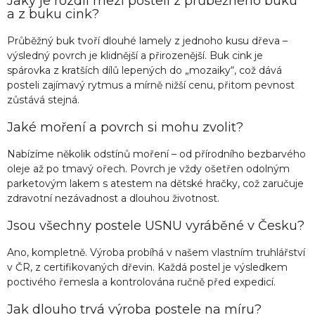
Jaký je rozdíl mezi postelí z průběžného buku
a z buku cink?
Průběžný buk tvoří dlouhé lamely z jednoho kusu dřeva –
výsledný povrch je klidnější a přirozenější. Buk cink je
spárovka z kratších dílů lepených do „mozaiky“, což dává
posteli zajímavý rytmus a mírně nižší cenu, přitom pevnost
zůstává stejná.
Jaké moření a povrch si mohu zvolit?
Nabízíme několik odstínů moření – od přírodního bezbarvého
oleje až po tmavý ořech. Povrch je vždy ošetřen odolným
parketovým lakem s atestem na dětské hračky, což zaručuje
zdravotní nezávadnost a dlouhou životnost.
Jsou všechny postele USNU vyráběné v Česku?
Ano, kompletně. Výroba probíhá v našem vlastním truhlářství
v ČR, z certifikovaných dřevin. Každá postel je výsledkem
poctivého řemesla a kontrolována ručně před expedicí.
Jak dlouho trvá výroba postele na míru?