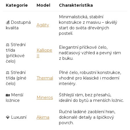
Kategorie
Model
Charakteristika
Minimalistická, stabilní
💰 Dostupná
konstrukce z masivu – skvělý
Agility
kvalita
start do světa dřevěných
postelí.
⚖️ Střední
Elegantní příčkové čelo,
třída
Kalliope
nadčasový vzhled a pevný rám
(příčkové
II
z buku.
čelo)
⚖️ Střední
Plné čelo, robustní konstrukce,
třída (plné
Thermal
vhodné pro klasické i moderní
čelo)
interiéry.
🏡 Menší
Štíhlejší rám, bez přesahů,
Mineros
ložnice
ideální do bytů a menších ložnic.
Ručně laděné zaoblení hran,
💎 Luxusní
Akima
dokonalé detaily a špičkový
povrch.