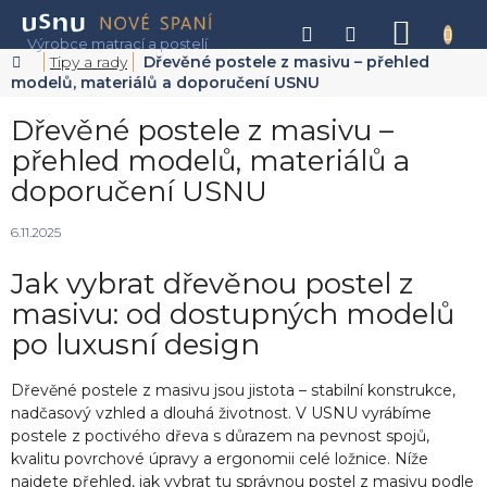
Přejít
na
NÁKU
obsah
KOŠÍK
Domů
Tipy a rady
Dřevěné postele z masivu – přehled
modelů, materiálů a doporučení USNU
Dřevěné postele z masivu –
přehled modelů, materiálů a
doporučení USNU
6.11.2025
Jak vybrat dřevěnou postel z
masivu: od dostupných modelů
po luxusní design
Dřevěné postele z masivu jsou jistota – stabilní konstrukce,
nadčasový vzhled a dlouhá životnost. V USNU vyrábíme
postele z poctivého dřeva s důrazem na pevnost spojů,
kvalitu povrchové úpravy a ergonomii celé ložnice. Níže
najdete přehled, jak vybrat tu správnou postel z masivu podle