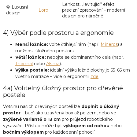
Lehkost, „levitující“ efekt,
💎 Luxusní
Loro
precizní zpracování – moderní
design
design pro náročné.
4) Výběr podle prostoru a ergonomie
Menší ložnice:
volte štíhlejší rám (např.
Mineros
) a
možnost úložného prostoru.
Větší ložnice:
nebojte se dominantního čela (např.
Thermal
nebo
Akima
).
Výška postele:
ideální výška ložné plochy je 55–65 cm
včetně matrace – více o ergonomii
zde
.
4a) Volitelný úložný prostor pro dřevěné
postele
Většinu našich dřevěných postelí lze
doplnit o úložný
prostor
– buď jako uzavřený box až po zem, nebo ve
zvýšené variantě o 13 cm
pro průjezd robotického
vysavače. Přístup může být
výklopem od nohou
nebo
bočním výklopem
pro každodenní pohodlí.