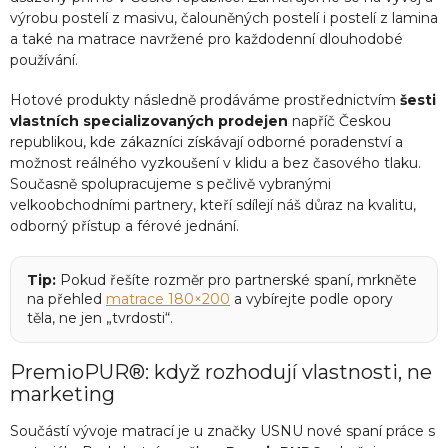
výrobu postelí z masivu, čalouněných postelí i postelí z lamina
a také na matrace navržené pro každodenní dlouhodobé
používání.
Hotové produkty následně prodáváme prostřednictvím
šesti
vlastních specializovaných prodejen
napříč Českou
republikou, kde zákazníci získávají odborné poradenství a
možnost reálného vyzkoušení v klidu a bez časového tlaku.
Současně spolupracujeme s pečlivě vybranými
velkoobchodními partnery, kteří sdílejí náš důraz na kvalitu,
odborný přístup a férové jednání.
Tip:
Pokud řešíte rozměr pro partnerské spaní, mrkněte
na přehled
matrace 180×200
a vybírejte podle opory
těla, ne jen „tvrdosti“.
PremioPUR®: když rozhodují vlastnosti, ne
marketing
Součástí vývoje matrací je u značky USNU nové spaní práce s