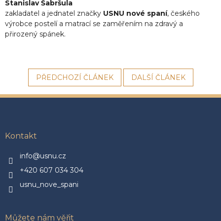
Stanislav Šabršula
zakladatel a jednatel značky
USNU nové spaní
, českého
výrobce postelí a matrací se zaměřením na zdravý a
přirozený spánek.
PŘEDCHOZÍ ČLÁNEK
DALŠÍ ČLÁNEK
Z
á
p
a
Kontakt
t
í
info@usnu.cz
+420 607 034 304
usnu_nove_spani
Můžete nám věřit