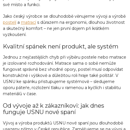
své místo a funkci.
Jako český výrobce se dlouhodobě věnujeme vývoji a výrobě
postelí
a
matrací
s důrazem na ergonomii, dlouhou životnost
a skutečný komfort – ne jen první dojem při krátkém
vyzkoušení.
Kvalitní spánek není produkt, ale systém
Jednou z nejčastějších chyb při výběru postele nebo matrace
je izolované rozhodování. Matrace sama o sobě nemůže
fungovat správně bez vhodné opory, postel musí odpovídat
konstrukčně i výškově a důležitou roli hraje také polštář. V
USNU ke spánku přistupujeme systémově – sledujeme
oporu páteře, rozložení tlaku v ramenou a kyčlích i stabilitu
materiálů v čase.
Od vývoje až k zákazníkovi: jak dnes
funguje USNU nové spaní
Vývoj a výroba produktů USNU nové spaní jsou dlouhodobě
usazeny přímo v České republice. Zaměřujeme se na vývoj a