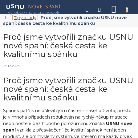
Přejít
na
NÁKU
obsah
KOŠÍK
Domů
Tipy a rady
Proč jsme vytvořili značku USNU nové
spaní: česká cesta ke kvalitnímu spánku
Proč jsme vytvořili značku USNU
nové spaní: česká cesta ke
kvalitnímu spánku
25.12.2025
Proč jsme vytvořili značku USNU
nové spaní: česká cesta ke
kvalitnímu spánku
Spánek patří k nejdůležitějším částem našeho života, přesto
je v mnoha případech redukován na rychlý nákup matrace
nebo postele bez hlubšího porozumění. Značka
USNU nové
spaní
vznikla z přesvědčení, že kvalitní spánek není jeden
produkt, ale promyšlený systém, ve kterém má každý prvek