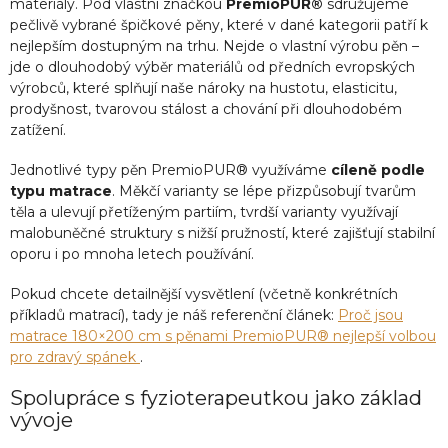
materiály. Pod vlastní značkou
PremioPUR®
sdružujeme
pečlivě vybrané špičkové pěny, které v dané kategorii patří k
nejlepším dostupným na trhu. Nejde o vlastní výrobu pěn –
jde o dlouhodobý výběr materiálů od předních evropských
výrobců, které splňují naše nároky na hustotu, elasticitu,
prodyšnost, tvarovou stálost a chování při dlouhodobém
zatížení.
Jednotlivé typy pěn PremioPUR® využíváme
cíleně podle
typu matrace
. Měkčí varianty se lépe přizpůsobují tvarům
těla a ulevují přetíženým partiím, tvrdší varianty využívají
malobuněčné struktury s nižší pružností, které zajišťují stabilní
oporu i po mnoha letech používání.
Pokud chcete detailnější vysvětlení (včetně konkrétních
příkladů matrací), tady je náš referenční článek:
Proč jsou
matrace 180×200 cm s pěnami PremioPUR® nejlepší volbou
pro zdravý spánek
.
Spolupráce s fyzioterapeutkou jako základ
vývoje