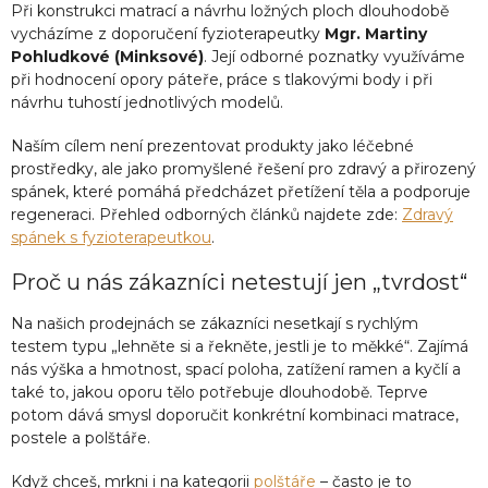
Při konstrukci matrací a návrhu ložných ploch dlouhodobě
vycházíme z doporučení fyzioterapeutky
Mgr. Martiny
Pohludkové (Minksové)
. Její odborné poznatky využíváme
při hodnocení opory páteře, práce s tlakovými body i při
návrhu tuhostí jednotlivých modelů.
Naším cílem není prezentovat produkty jako léčebné
prostředky, ale jako promyšlené řešení pro zdravý a přirozený
spánek, které pomáhá předcházet přetížení těla a podporuje
regeneraci. Přehled odborných článků najdete zde:
Zdravý
spánek s fyzioterapeutkou
.
Proč u nás zákazníci netestují jen „tvrdost“
Na našich prodejnách se zákazníci nesetkají s rychlým
testem typu „lehněte si a řekněte, jestli je to měkké“. Zajímá
nás výška a hmotnost, spací poloha, zatížení ramen a kyčlí a
také to, jakou oporu tělo potřebuje dlouhodobě. Teprve
potom dává smysl doporučit konkrétní kombinaci matrace,
postele a polštáře.
Když chceš, mrkni i na kategorii
polštáře
– často je to