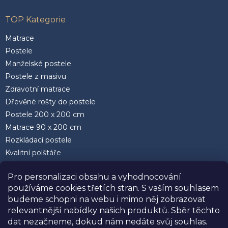
TOP Kategorie
Matrace
Postele
Manželské postele
Postele z masivu
Zdravotní matrace
Dřevěné rošty do postele
Postele 200 x 200 cm
Matrace 90 x 200 cm
Rozkládací postele
Kvalitní polštáře
Pro personalizaci obsahu a vyhodnocování
používáme cookies třetích stran. S vaším souhlasem
budeme schopni na webu i mimo něj zobrazovat
relevantnější nabídky našich produktů. Sběr těchto
Facebook
dat nezačneme, dokud nám nedáte svůj souhlas.