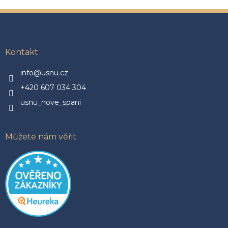
Z
á
p
a
Kontakt
t
í
info@usnu.cz
+420 607 034 304
usnu_nove_spani
Můžete nám věřit