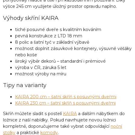
pohybovaly hladce a tiše i při každodenním používání. Díky
výšce 245 cm využijete úložný prostor opravdu naplno.
Výhody skříní KAIRA
tiché posuvné dveře s kvalitním kováním
pevná konstrukce z LTD 18 mm
8 polic a šatní tyč v základní výbavě
možnost doplnit zásuvkové kontejnery, výsuvné věšáky
nebo koše
široký výběr dekorů – standardní i prémiové
výroba v ČR, záruka 5 let
možnost výroby na míru
Tipy na varianty
KAIRA 200 cm – šatní skříň s posuvnými dveřmi
KAIRA 230 cm – šatní skříň s posuvnými dveřmi
Skříň můžete sladit s postelí
KAIRA
a dalším nábytkem do
ložnice z naší nabídky. Pokud navrhujete novou ložnici
kompletně, doporučujeme také vybrat odpovídající
noční
stolky
a praktické
komody
.