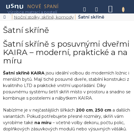
Přejít
na
NÁKU
obsah
KOŠÍK
Domů
Noční stolky, skříně, komody
Šatní skříně
Šatní skříně
Šatní skříně s posuvnými dveřmi
KAIRA – moderní, praktické a na
míru
Šatní skříně KAIRA
jsou ideální volbou do moderních ložnic i
menších bytů. Mají tiché posuvné dveře, stabilní konstrukci z
kvalitního LTD a praktické vnitřní uspořádání. Díky
posuvnému systému šetří skříň místo v prostoru a snadno se
kombinuje s postelemi a nábytkem KAIRA.
Nabízíme je v nejčastějších šířkách
200 cm
,
250 cm
a dalších
variantách. Pokud potřebujete přesné rozměry, skříň vám
vyrobíme také
na míru
– včetně volby dekoru, počtu polic,
doplňkových zásuvkových modulů nebo výsuvných věšáků.