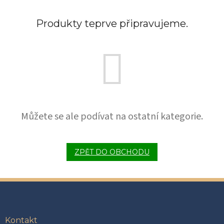
Produkty teprve připravujeme.
Můžete se ale podívat na ostatní kategorie.
ZPĚT DO OBCHODU
Z
á
p
a
Kontakt