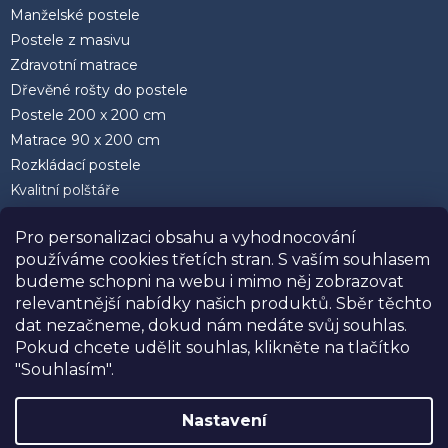
Manželské postele
Postele z masivu
Zdravotní matrace
Dřevěné rošty do postele
Postele 200 x 200 cm
Matrace 90 x 200 cm
Rozkládací postele
Kvalitní polštáře
Pro personalizaci obsahu a vyhodnocování
používáme cookies třetích stran. S vaším souhlasem
budeme schopni na webu i mimo něj zobrazovat
relevantnější nabídky našich produktů. Sběr těchto
Facebook
dat nezačneme, dokud nám nedáte svůj souhlas.
Pokud chcete udělit souhlas, klikněte na tlačítko
"Souhlasím".
Nastavení
SLEVA 10%
na postele, matrace a doplňky
Vytvořil Shoptet