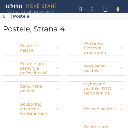
Přejít
na
NÁKU
obsah
KOŠÍK
Domů
Postele
Postele
, Strana 4
Postele s
Postele z
úložným
masivu
prostorem
Postele pro
Rozkládací
seniory a
postele
pečovatelské
postele
Dýhované
Čalouněné
postele, DTD
postele
nebo lamino
Boxspring,
americké
Kovové postele
kontinentální
postele
Postele pro