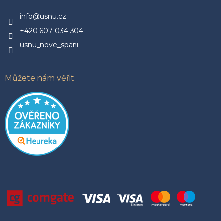
t
í
info@usnu.cz
+420 607 034 304
usnu_nove_spani
Můžete nám věřit