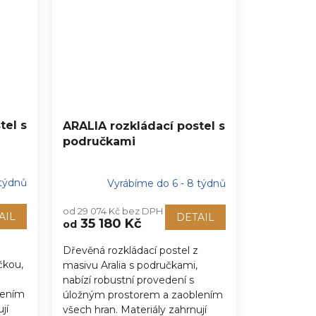
tel s
ARALIA rozkládací postel s
područkami
 týdnů
Vyrábíme do 6 - 8 týdnů
od 29 074 Kč bez DPH
AIL
DETAIL
35 180 Kč
od
Dřevěná rozkládací postel z
čkou,
masivu Aralia s područkami,
nabízí robustní provedení s
lením
úložným prostorem a zaoblením
jí
všech hran. Materiály zahrnují