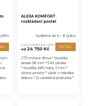
ým
ALEXA KOMFORT
rozkládací postel
 týdnů
Vyrábíme do 6 – 8 týdnů
od 20 455 Kč bez DPH
AIL
DETAIL
24 750 Kč
od
plným
LTD imitace dřeva * tloušťka
m,
desek 38 mm * 5 let záruka
kce
* tloušťka ABS hrany 2 mm *
úložný prostor * výběr z několika
 nebo
dekorů * 2x zaoblená područka *