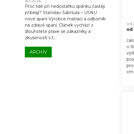
16.5.2026
Proč lidé při nedostatku spánku častěji
přibírají? Stanislav Šabršula – USNU
nové spaní Výrobce matrací a odborník
od 
na zdravé spaní. Článek vychází z
od
dlouholeté praxe se zákazníky a
zkušeností s t...
čal
o t
ARCHIV
výš
pos
pro
cm