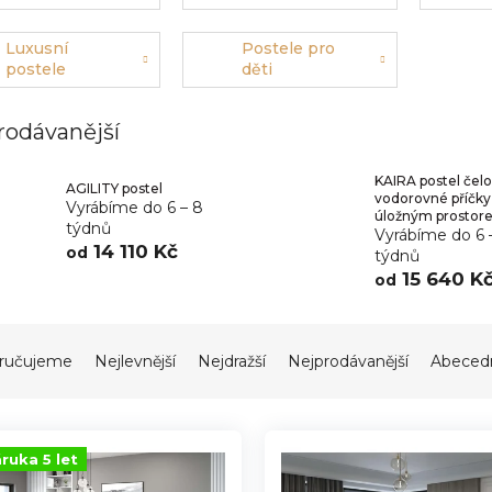
nebo lamino
k
p
Luxusní
Postele pro
postele
děti
rodávanější
KAIRA postel čelo
AGILITY postel
vodorovné příčky
Vyrábíme do 6 – 8
úložným prostor
týdnů
Vyrábíme do 6 
14 110 Kč
od
týdnů
15 640 K
od
ručujeme
Nejlevnější
Nejdražší
Nejprodávanější
Abeced
ruka 5 let