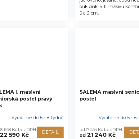
buk cink. S tl. masivu komb
6 a 3 cm,...
LEMA I. masivní
SALEMA masivní senio
niorská postel pravý
postel
k
Vyrábíme do 6 - 8 týdnů
Vyrábíme do 6 - 8
18 669 Kč bez DPH
od 17 554 Kč bez DPH
DETAIL
DET
22 590 Kč
21 240 Kč
od