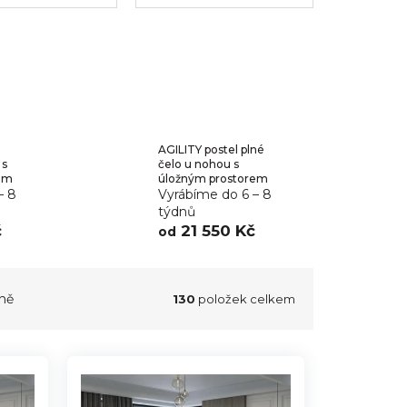
ontinentální
ostele
AGILITY postel plné
 s
čelo u nohou s
em
úložným prostorem
– 8
Vyrábíme do 6 – 8
týdnů
č
21 550 Kč
od
ně
130
položek celkem