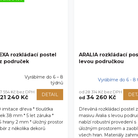
EXA rozkládací postel
ARALIA rozkládací pos
z područek
levou područkou
Vyrábíme do 6 – 8
Vyrábíme do 6 - 8
ůměrné
týdnů
nocení
17 554 Kč bez DPH
od 28 314 Kč bez DPH
duktu
DETAIL
DET
21 240 Kč
34 260 Kč
od
 imitace dřeva * tloušťka
Dřevěná rozkládací postel z
ek 38 mm * 5 let záruka *
masivu Aralia s levou podru
zdiček.
 hrany 2 mm * úložný prostor
nabízí robustní provedení s
ýběr z několika dekorů
úložným prostorem a zaob
všech hran. Materiály zahrnu