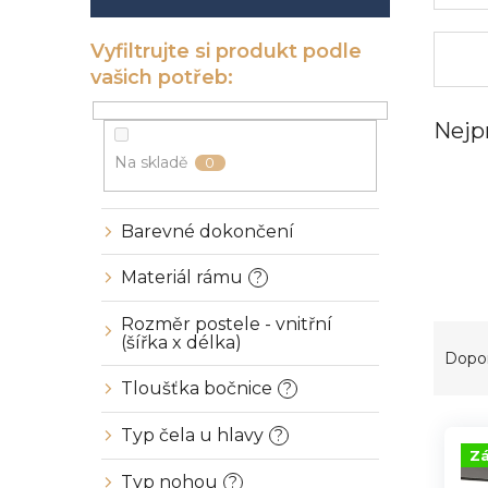
í
p
a
n
e
l
Nejp
Na skladě
0
Barevné dokončení
Materiál rámu
?
Rozměr postele - vnitřní
Ř
(šířka x délka)
a
Dopo
z
Tloušťka bočnice
?
e
V
n
Typ čela u hlavy
?
ý
í
Zá
p
p
Typ nohou
?