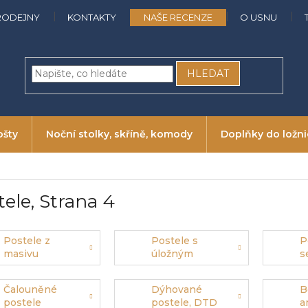
RODEJNY
KONTAKTY
NAŠE RECENZE
O USNU
HLEDAT
ošty
Noční stolky, skříně, komody
Doplňky do ložn
tele
, Strana 4
Postele z
Postele s
P
masivu
úložným
s
prostorem
p
p
Čalouněné
Dýhované
B
postele
postele, DTD
a