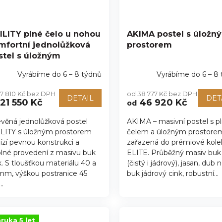
ILITY plné čelo u nohou
AKIMA postel s úložn
mfortní jednolůžková
prostorem
stel s úložným
ostorem
Vyrábíme do 6 – 8 týdnů
Vyrábíme do 6 – 8
17 810 Kč bez DPH
od 38 777 Kč bez DPH
DETAIL
DET
21 550 Kč
46 920 Kč
od
věná jednolůžková postel
AKIMA – masivní postel s 
LITY s úložným prostorem
čelem a úložným prostore
ízí pevnou konstrukci a
zařazená do prémiové kole
lné provedení z masivu buk
ELITE. Průběžný masiv buk
k. S tloušťkou materiálu 40 a
(čistý i jádrový), jasan, dub
mm, výškou postranice 45
buk jádrový cink, robustní...
..
ruka 5 let