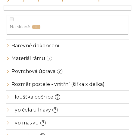
r
o
d
u
Na skladě
0
k
t
ů
Barevné dokončení
Materiál rámu
?
Povrchová úprava
?
Rozměr postele - vnitřní (šířka x délka)
Tloušťka bočnice
?
Typ čela u hlavy
?
Typ masivu
?