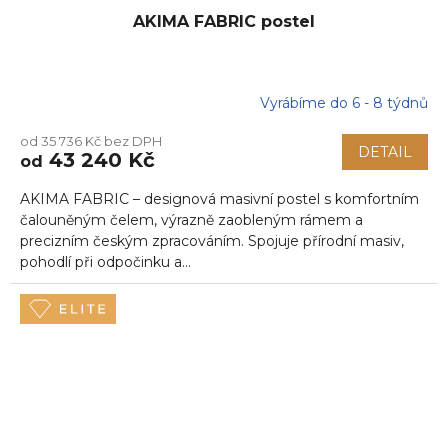
AKIMA FABRIC postel
Vyrábíme do 6 - 8 týdnů
od 35 736 Kč bez DPH
DETAIL
43 240 Kč
od
AKIMA FABRIC – designová masivní postel s komfortním
čalouněným čelem, výrazně zaobleným rámem a
precizním českým zpracováním. Spojuje přírodní masiv,
pohodlí při odpočinku a...