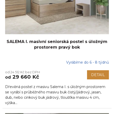
d
u
k
t
ů
SALEMA I. masivní seniorská postel s úložným
prostorem pravý bok
Vyrábíme do 6 - 8 týdnů
od 24 512 Kč bez DPH
DETAIL
29 660 Kč
od
Dřevěná postel z masivu Salema I. s úložným prostorem
se vyrábí s průběžného masivu buk čistý/jádrový, jasan,
dub, nebo cinkový buk jádrový, tloušťka masivu 4 cm,
výška...