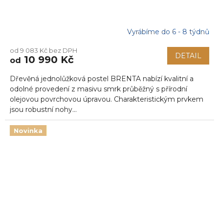
Vyrábíme do 6 - 8 týdnů
od 9 083 Kč bez DPH
DETAIL
10 990 Kč
od
Dřevěná jednolůžková postel BRENTA nabízí kvalitní a
odolné provedení z masivu smrk průběžný s přírodní
olejovou povrchovou úpravou. Charakteristickým prvkem
jsou robustní nohy...
Novinka