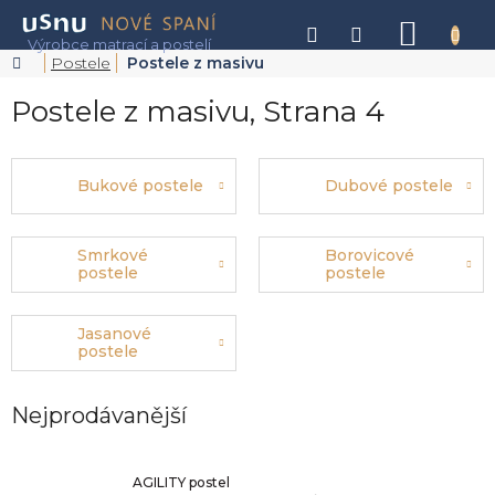
Přejít
na
NÁKU
obsah
KOŠÍK
Domů
Postele
Postele z masivu
Postele z masivu
, Strana 4
Bukové postele
Dubové postele
Smrkové
Borovicové
postele
postele
Jasanové
postele
Nejprodávanější
AGILITY postel