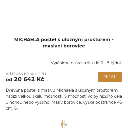
MICHAELA postel s úložným prostorem -
masivní borovice
Vyrábíme na zakázku do 6 - 8 týdnů
od 17 060 Kč bez DPH
DETAIL
20 642 Kč
od
Dřevěná postel z masivu Michaela s úložným prostorem
nabízí velkou škálu možností. S možností volby nižšího čela
u nohou nebo vyššího. Masiv borovice, výška postranice 45
cm, 6...
S
1
4
t