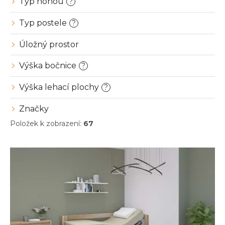
Typ nohou
?
Typ postele
?
Úložný prostor
Výška bočnice
?
Výška lehací plochy
?
Značky
Položek k zobrazení:
67
V
ý
p
i
s
p
r
o