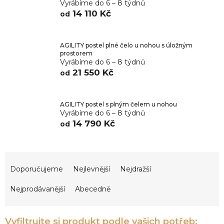
Vyrábíme do 6 – 8 týdnů
14 110 Kč
od
AGILITY postel plné čelo u nohou s úložným
prostorem
Vyrábíme do 6 – 8 týdnů
21 550 Kč
od
AGILITY postel s plným čelem u nohou
Vyrábíme do 6 – 8 týdnů
14 790 Kč
od
Ř
a
Doporučujeme
Nejlevnější
Nejdražší
z
e
Nejprodávanější
Abecedně
n
í
p