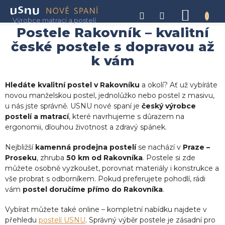
Přejít
na
NÁKU
obsah
KOŠÍK
Postele Rakovník – kvalitní
české postele s dopravou až
k vám
Hledáte kvalitní postel v Rakovníku
a okolí? Ať už vybíráte
novou manželskou postel, jednolůžko nebo postel z masivu,
u nás jste správně. USNU nové spaní je
český výrobce
postelí a matrací
, které navrhujeme s důrazem na
ergonomii, dlouhou životnost a zdravý spánek.
Nejbližší
kamenná prodejna postelí
se nachází v
Praze –
Proseku
, zhruba
50 km od Rakovníka
. Postele si zde
můžete osobně vyzkoušet, porovnat materiály i konstrukce a
vše probrat s odborníkem. Pokud preferujete pohodlí, rádi
vám
postel doručíme přímo do Rakovníka
.
Vybírat můžete také online – kompletní nabídku najdete v
přehledu
postelí USNU
. Správný výběr postele je zásadní pro