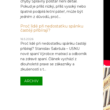
chyby Správný polštář není detail.
Pokud je příliš nízký, příliš vysoký nebo
špatně podpírá krční páteř, může být
jedním z důvodů, proč...
Proč lidé při nedostatku spánku
častěji přibírají?
16.5.2026
Proč lidé při nedostatku spánku častěji
přibírají? Stanislav Šabršula – USNU
nové spaní Výrobce matrací a odborník
na zdravé spaní. Článek vychází z
dlouholeté praxe se zákazníky a
zkušeností s t...
ARCHIV