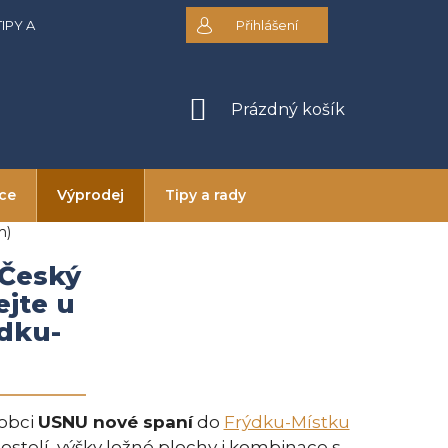
TIPY A RADY
DOPRAVA A PLATBA
Přihlášení
OBCHODNÍ PODMÍNKY
NÁKUPNÍ
Prázdný košík
KOŠÍK
ice
Výprodej
Tipy a rady
m)
 Český
ejte u
dku-
robci
USNU nové spaní
do
Frýdku-Místku
stelí, výšky ložné plochy i kombinace s