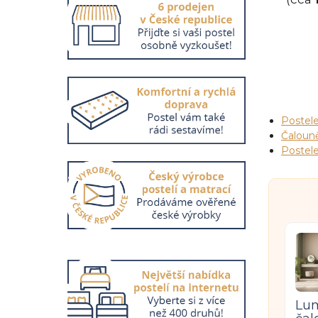
a
n
e
l
Postel
Čaloun
Postel
Lum