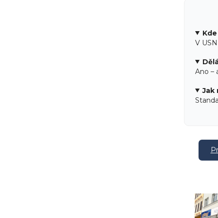
Kde 
V USNU
Dělá
Ano – 
Jak 
Standa
Pr