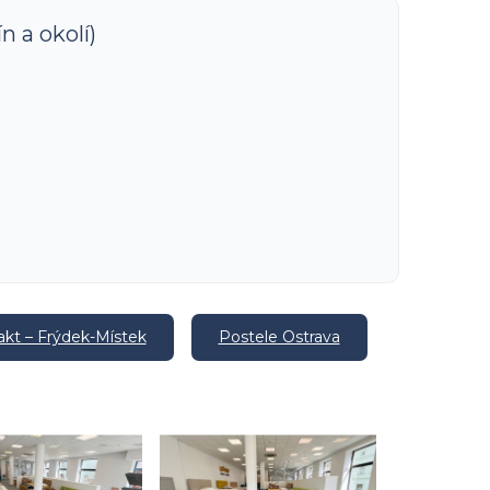
n a okolí)
kt – Frýdek-Místek
Postele Ostrava