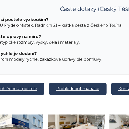
Časté dotazy (Český Těší
si postele vyzkouším?
 Frýdek-Místek, Radniční 21 – krátká cesta z Českého Těšína.
te úpravy na míru?
atypické rozměry, výšky, čela i materiály.
rychlé je dodání?
rdní modely rychle, zakázkové úpravy dle domluvy.
ohlédnout postele
Prohlédnout matrace
Konta