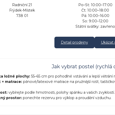
Radniční 21
Po–St: 10:00–17:00
Frýdek-Místek
Čt: 10:00–18:00
738 01
Pá: 10:00–16:00
So: 9:00–12:00
Státní svátky: zavřen
Detail prodejny
Ukázat
Jak vybrat postel (rychlá 
ka ložné plochy:
55–65 cm pro pohodlné vstávání a lepší větrání 
t × matrace:
pěnové/latexové matrace na pružnější rošt; taštič
ost:
vybírejte podle hmotnosti, polohy spánku a vašich zvyklostí.
ný prostor:
ponechte rezervu pro výklop a proudění vzduchu.