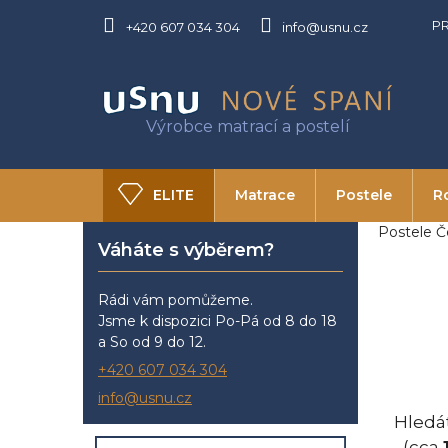
Přejít
P
na
+420 607 034 304
info@usnu.cz
obsah
ELITE
Matrace
Postele
R
P
Postele Č
Váháte s výběrem?
O USNU
Kontakty
o
s
t
Rádi vám pomůžeme.
r
Jsme k dispozici Po-Pá od 8 do 18
a
a So od 9 do 12.
n
+420 607 034 304
n
info@usnu.cz
í
Hledá
p
(cca