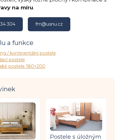
ravy na míru
.
034 304
fm@usnu.cz
ylu a funkce
ng / kontinentální postele
ací postele
ské postele 180×200
vinek
Postele s úložným