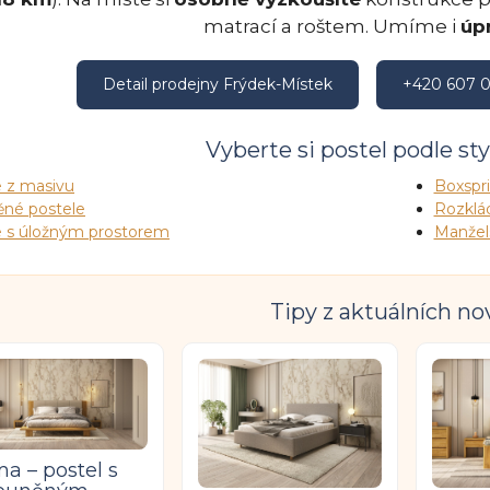
matrací a roštem. Umíme i
úp
Detail prodejny Frýdek-Místek
+420 607 
Vyberte si postel podle st
e z masivu
Boxspri
ěné postele
Rozklád
e s úložným prostorem
Manžel
Tipy z aktuálních no
a – postel s