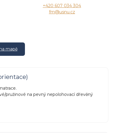
+420 607 034 304
fm@usnu.cz
o
 na mapě
orientace)
matrace.
kové/pružinové na pevný nepolohovací dřevěný