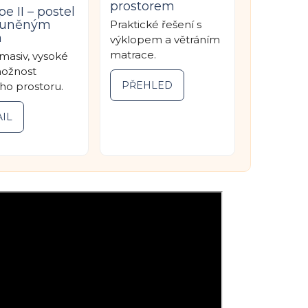
prostorem
pe II – postel
ouněným
Praktické řešení s
m
výklopem a větráním
matrace.
masiv, vysoké
možnost
PŘEHLED
ho prostoru.
IL