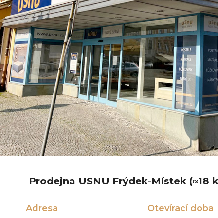
Prodejna USNU Frýdek-Místek (≈18 
Adresa
Otevírací doba