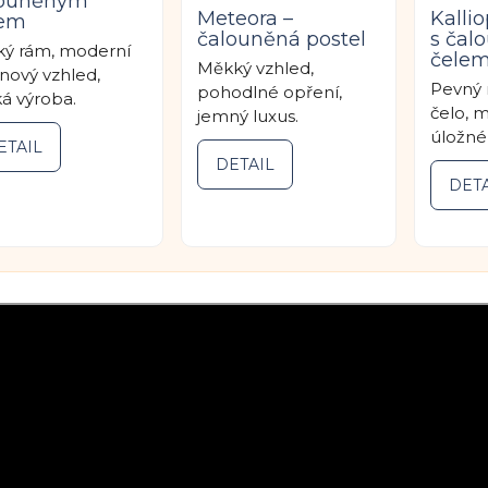
louněným
Meteora –
Kallio
lem
čalouněná postel
s čal
ký rám, moderní
čele
Měkký vzhled,
nový vzhled,
Pevný 
pohodlné opření,
á výroba.
čelo, 
jemný luxus.
úložné
ETAIL
DETAIL
DETA