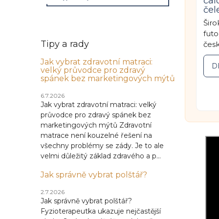
ča
če
Širo
futo
Tipy a rady
česk
Jak vybrat zdravotní matraci:
D
velký průvodce pro zdravý
spánek bez marketingových mýtů
6.7.2026
Jak vybrat zdravotní matraci: velký
průvodce pro zdravý spánek bez
marketingových mýtů Zdravotní
matrace není kouzelné řešení na
všechny problémy se zády. Je to ale
velmi důležitý základ zdravého a p...
Jak správně vybrat polštář?
2.7.2026
Jak správně vybrat polštář?
Fyzioterapeutka ukazuje nejčastější