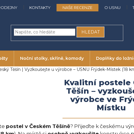
RODEJNY
KONTAKTY
NAŠE RECENZE
O USNU
HLEDAT
ošty
Noční stolky, skříně, komody
Doplňky do ložn
eský Těšín | Vyzkoušejte u výrobce – USNU Frýdek-Místek (18 k
Kvalitní postele
Těšín – vyzkouš
výrobce ve Frý
Místku
te
postel v Českém Těšíně
? Přijeďte k českému vý
18 km
). Na místě si
osobně vyzkoušíte
konstrukce po