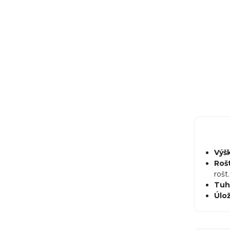
Výš
Roš
rošt.
Tuh
Úlož