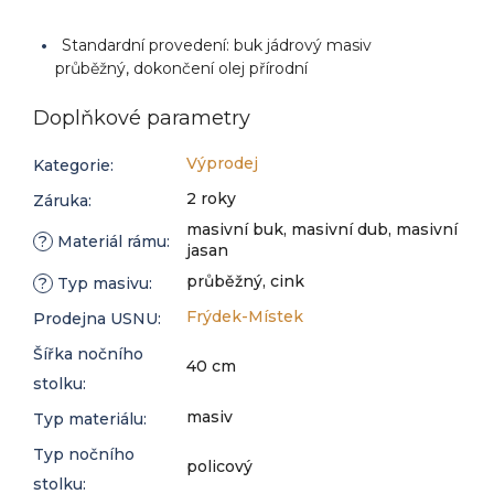
Standardní provedení: buk jádrový masiv
průběžný, dokončení olej přírodní
Doplňkové parametry
Výprodej
Kategorie
:
2 roky
Záruka
:
masivní buk, masivní dub, masivní
?
Materiál rámu
:
jasan
průběžný, cink
?
Typ masivu
:
Frýdek-Místek
Prodejna USNU
:
Šířka nočního
40 cm
stolku
:
masiv
Typ materiálu
:
Typ nočního
policový
stolku
: