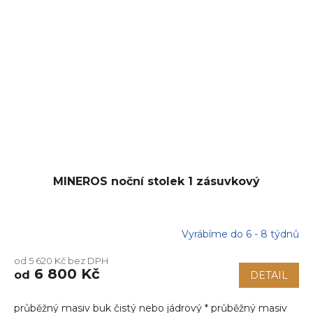
MINEROS noční stolek 1 zásuvkový
Vyrábíme do 6 - 8 týdnů
od 5 620 Kč bez DPH
6 800 Kč
od
DETAIL
průběžný masiv buk čistý nebo jádrový * průběžný masiv