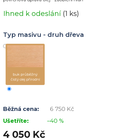
Ihned k odeslání
(
1 ks
)
Typ masivu - druh dřeva
buk průběžný
čistý olej přírodní
6 750 Kč
–40 %
4 050 Kč