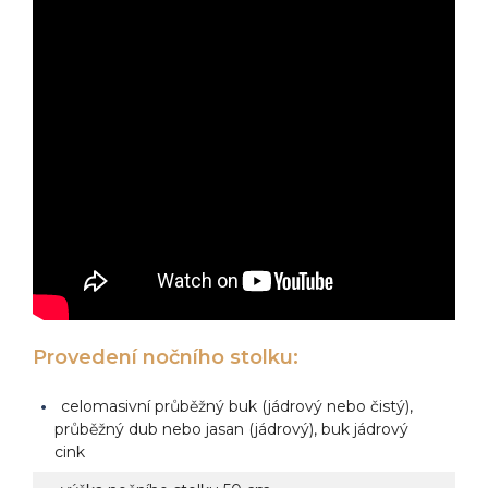
Provedení nočního stolku:
celomasivní průběžný buk (jádrový nebo čistý),
průběžný dub nebo jasan (jádrový), buk jádrový
cink