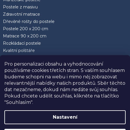
Postele z masivu
Zdravotní matrace
Dřevěné rošty do postele
Postele 200 x 200 cm
Matrace 90 x 200 cm
Rozkládací postele
Kvalitní polštáře
Pro personalizaci obsahu a vyhodnocování
používáme cookies třetích stran. S vaším souhlasem
budeme schopni na webu i mimo něj zobrazovat
relevantnější nabídky našich produktů. Sběr těchto
Facebook
dat nezačneme, dokud nám nedáte svůj souhlas.
Pokud chcete udělit souhlas, klikněte na tlačítko
"Souhlasím".
Nastavení
Vytvořil Shoptet