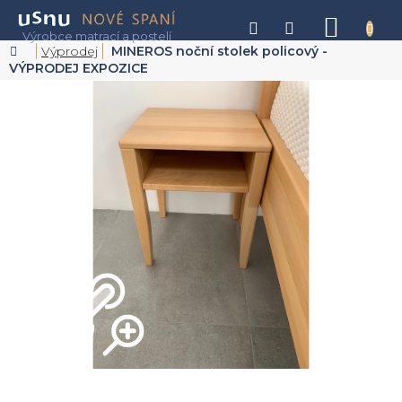
Přejít
na
NÁKU
obsah
KOŠÍK
Domů
Výprodej
MINEROS noční stolek policový -
VÝPRODEJ EXPOZICE