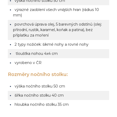
výška nočního stolku 50 cm
výrazné zaoblení všech vnějších hran (rádius 10
mm)
povrchová úprava olej, 5 barevných odstínů (olej:
přírodní, rustik, karamel, koňak a patina), bez
příplatku za moření
2 typy nožiček: šikmé nohy a rovné nohy
tloušťka nohou 4x4 cm
vyrobeno v ČR
Rozměry nočního stolku:
výška nočního stolku 50 cm
šířka nočního stolku 40 cm
hloubka nočního stolku 35 cm