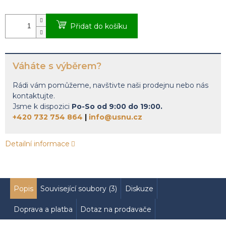
Měrná
cena:
Přidat do košíku
Váháte s výběrem?
Rádi vám pomůžeme, navštivte naši prodejnu nebo nás
kontaktujte.
Jsme k dispozici
Po-So od 9:00 do 19:00.
+420 732 754 864
|
info@usnu.cz
Detailní informace
Popis
Související soubory (3)
Diskuze
Doprava a platba
Dotaz na prodavače