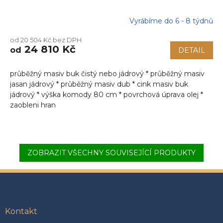
Vyrábíme do 6 - 8 týdnů
od 20 504 Kč bez DPH
24 810 Kč
od
DETAIL
průběžný masiv buk čistý nebo jádrový * průběžný masiv
jasan jádrový * průběžný masiv dub * cink masiv buk
jádrový * výška komody 80 cm * povrchová úprava olej *
zaobleni hran
ZOBRAZIT VŠECHNY SOUVISEJÍCÍ PRODUKTY
Z
á
p
a
Kontakt
t