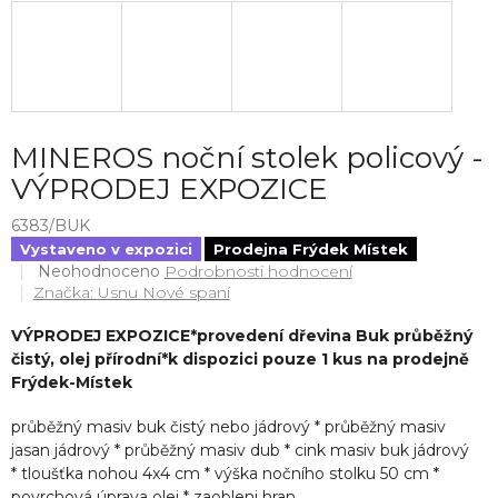
MINEROS noční stolek policový -
VÝPRODEJ EXPOZICE
6383/BUK
Vystaveno v expozici
Prodejna Frýdek Místek
Průměrné
Neohodnoceno
Podrobnosti hodnocení
hodnocení
Značka:
Usnu Nové spaní
produktu
je
VÝPRODEJ EXPOZICE*provedení dřevina Buk průběžný
0,0
čistý, olej přírodní*k dispozici pouze 1 kus na prodejně
z
Frýdek-Místek
5
hvězdiček.
průběžný masiv buk čistý nebo jádrový * průběžný masiv
jasan jádrový * průběžný masiv dub * cink masiv buk jádrový
*
tloušťka nohou 4x4 cm * výška nočního stolku 50 cm *
povrchová úprava olej * zaobleni hran