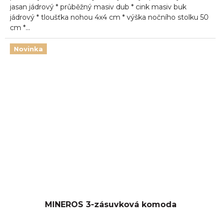
jasan jádrový * průběžný masiv dub * cink masiv buk
jádrový * tloušťka nohou 4x4 cm * výška nočního stolku 50
cm *...
Novinka
MINEROS 3-zásuvková komoda